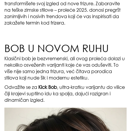
transformišete svoj izgled od nove frizure. Zaboravite
na teške zimske stilove – proleće 2025. donosi pregršt
zanimljivih i nosivih trendova koji će vas inspirisati da
zakažete termin kod frizera.
BOB U NOVOM RUHU
Klasični bob je bezvremenski, ali ovog proleća dolazi u
nekoliko osveženih varijanti koje će vas oduševiti. To
više nije samo jedna frizura, već čitava porodica
stilova koji nude šik i modernu estetiku.
Odvažite se za
Kick Bob
, ultra-kratku varijantu do vilice
čiji krajevi suptilno idu ka spolja, dajući razigran i
dinamičan izgled.