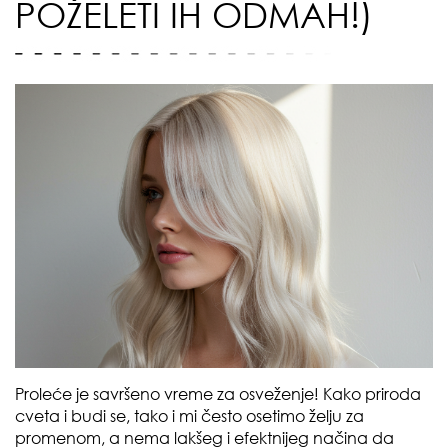
POŽELETI IH ODMAH!)
Proleće je savršeno vreme za osveženje! Kako priroda
cveta i budi se, tako i mi često osetimo želju za
promenom, a nema lakšeg i efektnijeg načina da