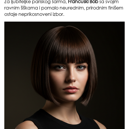
Za ljubiteljke pariskog šarma,
Francuski Bob
sa svojim
ravnim šiškama i pomalo neurednim, prirodnim finišem
ostaje neprikosnoveni izbor.