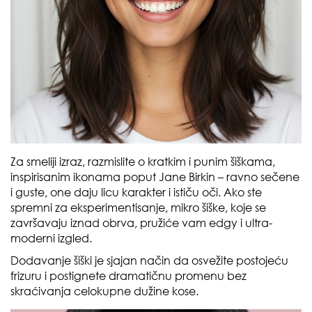
Za smeliji izraz, razmislite o kratkim i punim šiškama,
inspirisanim ikonama poput Jane Birkin – ravno sečene
i guste, one daju licu karakter i ističu oči. Ako ste
spremni za eksperimentisanje, mikro šiške, koje se
završavaju iznad obrva, pružiće vam edgy i ultra-
moderni izgled.
Dodavanje šiški je sjajan način da osvežite postojeću
frizuru i postignete dramatičnu promenu bez
skraćivanja celokupne dužine kose.