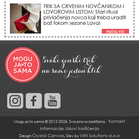
TRIK SA CRVENIM NOVČANIKOM I
LOVOROVIM LISTOM: Stari ritual
privlačenja novca koji treba uraditi
baš tokom sezone Lava!
HEMIJA VAM UOPŠTE NE TREBA:
Ovako su naše bake čistile kuću za
0 dinara, a sve je blistalo i mirisalo
danima!
Trik od 0 dinara sa ledom i
kamilicom koji pegla bore, briše
nadutost i vraća sjaj licu za 3
minuta!
Kontakt
Mogu ja to sama © 2012-2026. Sva prava zadržana.
NAJVEĆI STRAH SVAKOG
informacije
Uslovi korišćenja
,
RODITELJA: Otkriveno da li se
Crystal Canvas
WIN Solutions d.o.o
Design
, Dev by
psihička oboljenja zaista prenose