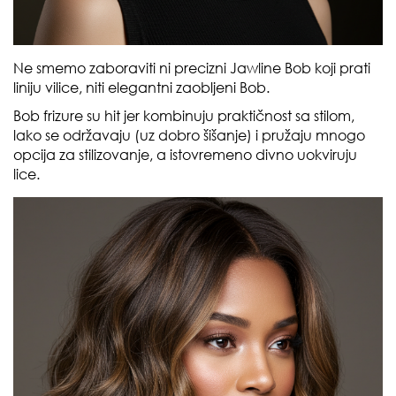
Ne smemo zaboraviti ni precizni Jawline Bob koji prati
liniju vilice, niti elegantni zaobljeni Bob.
Bob frizure su hit jer kombinuju praktičnost sa stilom,
lako se održavaju (uz dobro šišanje) i pružaju mnogo
opcija za stilizovanje, a istovremeno divno uokviruju
lice.