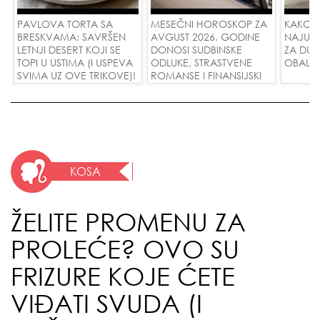
PAVLOVA TORTA SA
MESEČNI HOROSKOP ZA
KAKO 
BRESKVAMA: SAVRŠEN
AVGUST 2026. GODINE
NAJUD
LETNJI DESERT KOJI SE
DONOSI SUDBINSKE
ZA DUG
TOPI U USTIMA (I USPEVA
ODLUKE, STRASTVENE
OBALE
SVIMA UZ OVE TRIKOVE)!
ROMANSE I FINANSIJSKI
USPEH ZA SVE ZNAKOVE!
KOSA
ŽELITE PROMENU ZA
PROLEĆE? OVO SU
FRIZURE KOJE ĆETE
VIĐATI SVUDA (I