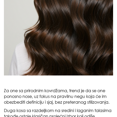
Za one sa prirodnim kovrdžama, trend je da se one
ponosno nose, uz fokus na pravilnu negu koja će im
obezbediti definiciju i sjaj, bez preteranog stilizovanja.
Duga kosa sa razdeljkom na sredini i laganim talasima
takođe ostaje klasičan prolećni izbor koji odiše