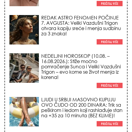
REDAK ASTRO FENOMEN POČINJE
7. AVGUSTA: Veliki Vazdušni Trigon
otvara kapiju sreće i menja sudbinu
za 3 znaka!
NEDELJNI HOROSKOP (10.08. –
16.08.2026.): Stiže moćno
pomračenje Sunca i Veliki Vazdušni
Trigon – evo kome se život menja iz
korena!
LJUDI U SRBIJI MASOVNO KUPUJU
OVO ČUDO OD 200 DINARA: Trik sa
peškirom i ledom koji rashlađuje stan
na +35 za 10 minuta (BEZ KLIME)!