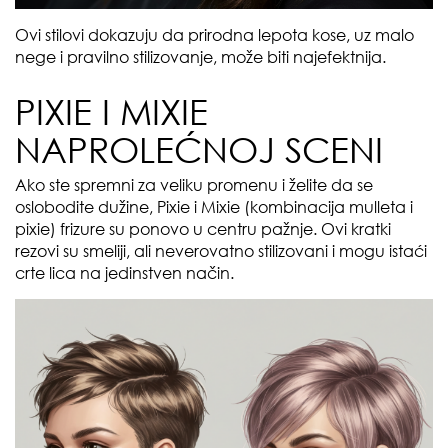
Ovi stilovi dokazuju da prirodna lepota kose, uz malo
nege i pravilno stilizovanje, može biti najefektnija.
PIXIE I MIXIE
NAPROLEĆNOJ SCENI
Ako ste spremni za veliku promenu i želite da se
oslobodite dužine, Pixie i Mixie (kombinacija mulleta i
pixie) frizure su ponovo u centru pažnje. Ovi kratki
rezovi su smeliji, ali neverovatno stilizovani i mogu istaći
crte lica na jedinstven način.