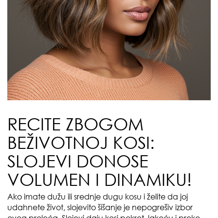
RECITE ZBOGOM
BEŽIVOTNOJ KOSI:
SLOJEVI DONOSE
VOLUMEN I DINAMIKU!
Ako imate dužu ili srednje dugu kosu i želite da joj
udahnete život, slojevito šišanje je nepogrešiv izbor
ovog proleća. Slojevi daju kosi pokret, lakoću i preko