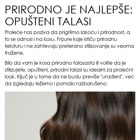
PRIRODNO JE NAJLEPŠE:
OPUŠTENI TALASI
Proleće nas poziva da prigrlimo lakoću i prirodnost, a
to se odnosi i na kosu. Frizure koje ističu prirodnu
teksturu i ne zahtevaju preterano stilizovanje su veoma
tražene.
Bilo da vam je kosa prirodno talasasta ili volite da je
stilizujete, opušteni, prirodni talasi su idealni za prolećni
look. Ključ je u tome da ne budu previše "urađeni", već
da izgledaju ležerno i pomalo razbarušeno.