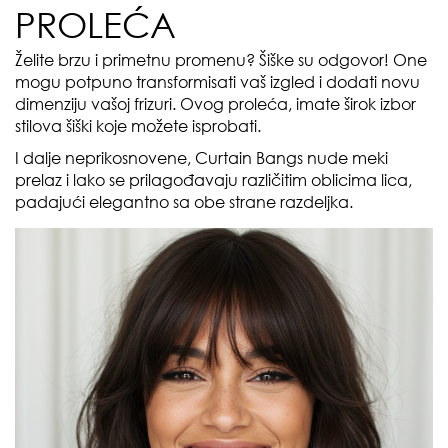
PROLEĆA
Želite brzu i primetnu promenu? Šiške su odgovor! One
mogu potpuno transformisati vaš izgled i dodati novu
dimenziju vašoj frizuri. Ovog proleća, imate širok izbor
stilova šiški koje možete isprobati.
I dalje neprikosnovene, Curtain Bangs nude meki
prelaz i lako se prilagođavaju različitim oblicima lica,
padajući elegantno sa obe strane razdeljka.