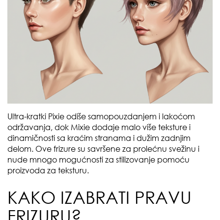
Ultra-kratki Pixie odiše samopouzdanjem i lakoćom
održavanja, dok Mixie dodaje malo više teksture i
dinamičnosti sa kraćim stranama i dužim zadnjim
delom. Ove frizure su savršene za prolećnu svežinu i
nude mnogo mogućnosti za stilizovanje pomoću
proizvoda za teksturu.
KAKO IZABRATI PRAVU
FRIZURU?