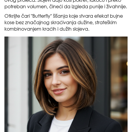
potreban volumen, čineći da izgleda punije i živahnije.
Otkrijte čari "Butterfly" šišanja koje stvara efekat bujne
kose bez značajnog skraćivanja dužine, strateškim
kombinovanjem kraćih i dužih slojeva.