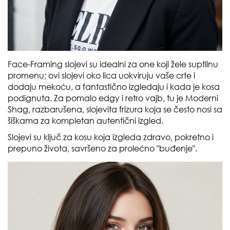
Face-Framing slojevi su idealni za one koji žele suptilnu
promenu; ovi slojevi oko lica uokviruju vaše crte i
dodaju mekoću, a fantastično izgledaju i kada je kosa
podignuta. Za pomalo edgy i retro vajb, tu je Moderni
Shag, razbarušena, slojevita frizura koja se često nosi sa
šiškama za kompletan autentični izgled.
Slojevi su ključ za kosu koja izgleda zdravo, pokretno i
prepuno života, savršeno za prolećno "buđenje".