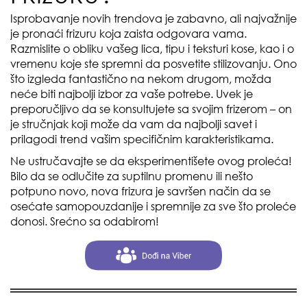
Isprobavanje novih trendova je zabavno, ali najvažnije
je pronaći frizuru koja zaista odgovara vama.
Razmislite o obliku vašeg lica, tipu i teksturi kose, kao i o
vremenu koje ste spremni da posvetite stilizovanju. Ono
što izgleda fantastično na nekom drugom, možda
neće biti najbolji izbor za vaše potrebe. Uvek je
preporučljivo da se konsultujete sa svojim frizerom – on
je stručnjak koji može da vam da najbolji savet i
prilagodi trend vašim specifičnim karakteristikama.
Ne ustručavajte se da eksperimentišete ovog proleća!
Bilo da se odlučite za suptilnu promenu ili nešto
potpuno novo, nova frizura je savršen način da se
osećate samopouzdanije i spremnije za sve što proleće
donosi. Srećno sa odabirom!