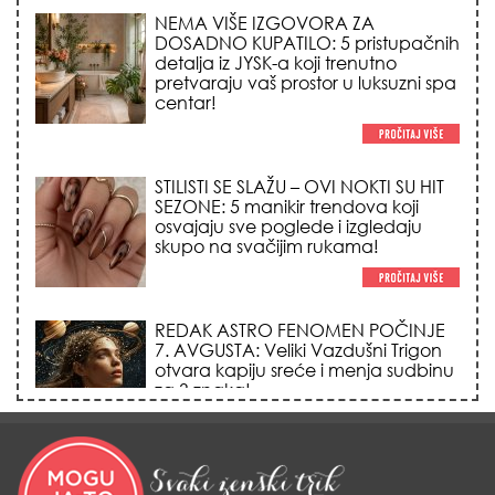
STILISTI SE SLAŽU – OVI NOKTI SU HIT
SEZONE: 5 manikir trendova koji
osvajaju sve poglede i izgledaju
skupo na svačijim rukama!
REDAK ASTRO FENOMEN POČINJE
7. AVGUSTA: Veliki Vazdušni Trigon
otvara kapiju sreće i menja sudbinu
za 3 znaka!
LJUDI U SRBIJI MASOVNO KUPUJU
OVO ČUDO OD 200 DINARA: Trik sa
peškirom i ledom koji rashlađuje stan
na +35 za 10 minuta (BEZ KLIME)!
DATUMI KOJI MENJAJU SUDBINU:
Ošišajte se OVIH dana u mesecu