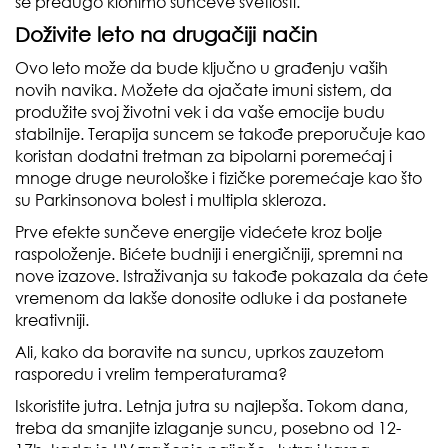
se predugo klonimo sunčeve svetlosti.
Doživite leto na drugačiji način
Ovo leto može da bude ključno u građenju vaših
novih navika. Možete da ojačate imuni sistem, da
produžite svoj životni vek i da vaše emocije budu
stabilnije. Terapija suncem se takođe preporučuje kao
koristan dodatni tretman za bipolarni poremećaj i
mnoge druge neurološke i fizičke poremećaje kao što
su Parkinsonova bolest i multipla skleroza.
Prve efekte sunčeve energije videćete kroz bolje
raspoloženje. Bićete budniji i energičniji, spremni na
nove izazove. Istraživanja su takođe pokazala da ćete
vremenom da lakše donosite odluke i da postanete
kreativniji.
Ali, kako da boravite na suncu, uprkos zauzetom
rasporedu i vrelim temperaturama?
Iskoristite jutra. Letnja jutra su najlepša. Tokom dana,
treba da smanjite izlaganje suncu, posebno od 12-