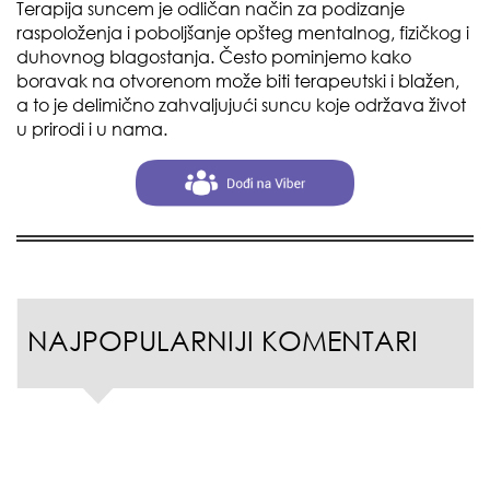
Terapija suncem je odličan način za podizanje
raspoloženja i poboljšanje opšteg mentalnog, fizičkog i
duhovnog blagostanja. Često pominjemo kako
boravak na otvorenom može biti terapeutski i blažen,
a to je delimično zahvaljujući suncu koje održava život
u prirodi i u nama.
NAJPOPULARNIJI KOMENTARI