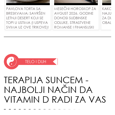
PAVLOVA TORTA SA
MESEČNI HOROSKOP ZA
KAKO 
BRESKVAMA: SAVRŠEN
AVGUST 2026. GODINE
NAJUD
LETNJI DESERT KOJI SE
DONOSI SUDBINSKE
ZA DUG
TOPI U USTIMA (I USPEVA
ODLUKE, STRASTVENE
OBALE
SVIMA UZ OVE TRIKOVE)!
ROMANSE I FINANSIJSKI
USPEH ZA SVE ZNAKOVE!
TELO I DUH
TERAPIJA SUNCEM -
NAJBOLJI NAČIN DA
VITAMIN D RADI ZA VAS