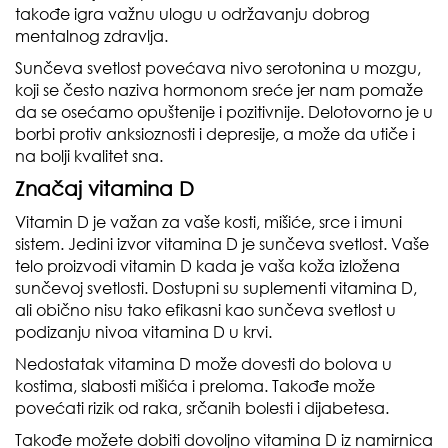
takođe igra važnu ulogu u održavanju dobrog
mentalnog zdravlja.
Sunčeva svetlost povećava nivo serotonina u mozgu,
koji se često naziva hormonom sreće jer nam pomaže
da se osećamo opuštenije i pozitivnije. Delotovorno je u
borbi protiv anksioznosti i depresije, a može da utiče i
na bolji kvalitet sna.
Značaj vitamina D
Vitamin D je važan za vaše kosti, mišiće, srce i imuni
sistem. Jedini izvor vitamina D je sunčeva svetlost. Vaše
telo proizvodi vitamin D kada je vaša koža izložena
sunčevoj svetlosti. Dostupni su suplementi vitamina D,
ali obično nisu tako efikasni kao sunčeva svetlost u
podizanju nivoa vitamina D u krvi.
Nedostatak vitamina D može dovesti do bolova u
kostima, slabosti mišića i preloma. Takođe može
povećati rizik od raka, srčanih bolesti i dijabetesa.
Takođe možete dobiti dovoljno vitamina D iz namirnica