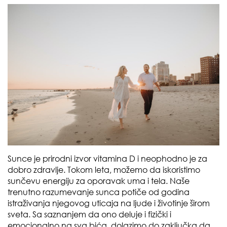
Sunce je prirodni izvor vitamina D i neophodno je za
dobro zdravlje. Tokom leta, možemo da iskoristimo
sunčevu energiju za oporavak uma i tela. Naše
trenutno razumevanje sunca potiče od godina
istraživanja njegovog uticaja na ljude i životinje širom
sveta. Sa saznanjem da ono deluje i fizički i
emocionalno na sva bića, dolazimo do zaključka da