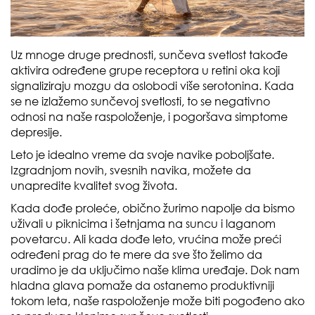
Uz mnoge druge prednosti, sunčeva svetlost takođe
aktivira određene grupe receptora u retini oka koji
signaliziraju mozgu da oslobodi više serotonina. Kada
se ne izlažemo sunčevoj svetlosti, to se negativno
odnosi na naše raspoloženje, i pogoršava simptome
depresije.
Leto je idealno vreme da svoje navike poboljšate.
Izgradnjom novih, svesnih navika, možete da
unapredite kvalitet svog života.
Kada dođe proleće, obično žurimo napolje da bismo
uživali u piknicima i šetnjama na suncu i laganom
povetarcu. Ali kada dođe leto, vrućina može preći
određeni prag do te mere da sve što želimo da
uradimo je da uključimo naše klima uređaje. Dok nam
hladna glava pomaže da ostanemo produktivniji
tokom leta, naše raspoloženje može biti pogođeno ako