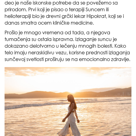
deo je naše iskonske potrebe da se povežemo sa
prirodom. Prvi koji je pisao o terapiji Suncem ili
helioterapiji bio je drevni grčki lekar Hipokrat, koji se i
danas smatra ocem kliničke medicine.
Prošlo je mnogo vremena od tada, a njegova
tumačenja su ostala ispravna. Izlaganje suncu je
dokazano delotvorno u lečenju mnogih bolesti. Kako
telo imaju neraskidivu vezu, korisne prednosti izlaganja
sunčevoj svetlosti proširuju se na emocionalno zdravlje.