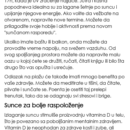
17h, kada je UV zračenje najjače. Jutra i kasna
popodneva idealna su za lagane šetnje po suncu i
upijanje njegove energije. Ako volite da vežbate na
otvorenom, napravite nove termine. Možete da
prilagodite svoje hobije i aktivnosti prema novom
"sunčanom rasporedu".
Ukoliko imate baštu ili balkon, onda možete da
provodite vreme napolju, na svežem vazduhu. Od
svog spoljšanjeg prostora možete da napravite malu
oazu u kojoj ćete se družiti, ručati, čitati knjigu ili bilo šta
drugo što vas opušta i usrećuje.
Odlazak na plažu će takođe imati mnogo benefita po
vaše zdravlje. Možete da meditirate u tišini, da čitate,
plivate i sunčate se. Poenta je osetiti taj prelepi
trenutak, tako da se odagnaju svi stresovi i brige.
Sunce za bolje raspoloženje
Izlaganje suncu stimuliše proizvodnju vitamina D u telu,
što je povezano sa poboljšanim mentalnim zdravljem.
Vitamin D je neophodan za zdrave kosti i zube, ali