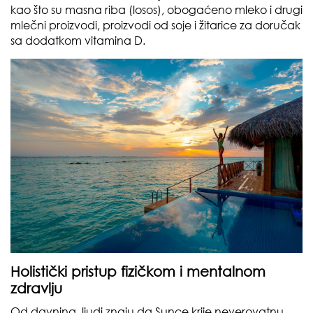
kao što su masna riba (losos), obogaćeno mleko i drugi
mlečni proizvodi, proizvodi od soje i žitarice za doručak
sa dodatkom vitamina D.
Holistički pristup fizičkom i mentalnom
zdravlju
Od davnina, ljudi znaju da Sunce krije neverovatnu