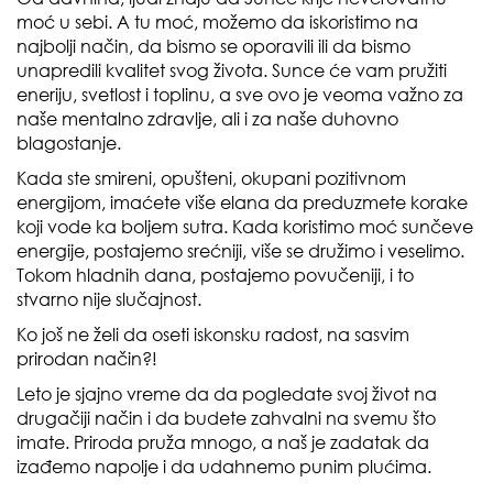
moć u sebi. A tu moć, možemo da iskoristimo na
najbolji način, da bismo se oporavili ili da bismo
unapredili kvalitet svog života. Sunce će vam pružiti
eneriju, svetlost i toplinu, a sve ovo je veoma važno za
naše mentalno zdravlje, ali i za naše duhovno
blagostanje.
Kada ste smireni, opušteni, okupani pozitivnom
energijom, imaćete više elana da preduzmete korake
koji vode ka boljem sutra. Kada koristimo moć sunčeve
energije, postajemo srećniji, više se družimo i veselimo.
Tokom hladnih dana, postajemo povučeniji, i to
stvarno nije slučajnost.
Ko još ne želi da oseti iskonsku radost, na sasvim
prirodan način?!
Leto je sjajno vreme da da pogledate svoj život na
drugačiji način i da budete zahvalni na svemu što
imate. Priroda pruža mnogo, a naš je zadatak da
izađemo napolje i da udahnemo punim plućima.