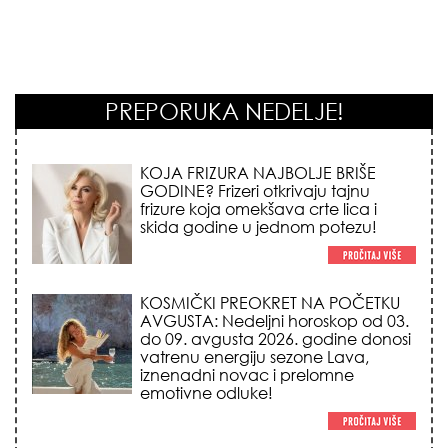
PREPORUKA NEDELJE!
KOSMIČKI PREOKRET NA POČETKU
AVGUSTA: Nedeljni horoskop od 03.
do 09. avgusta 2026. godine donosi
vatrenu energiju sezone Lava,
iznenadni novac i prelomne
emotivne odluke!
NEMA VIŠE IZGOVORA ZA
DOSADNO KUPATILO: 5 pristupačnih
detalja iz JYSK-a koji trenutno
pretvaraju vaš prostor u luksuzni spa
centar!