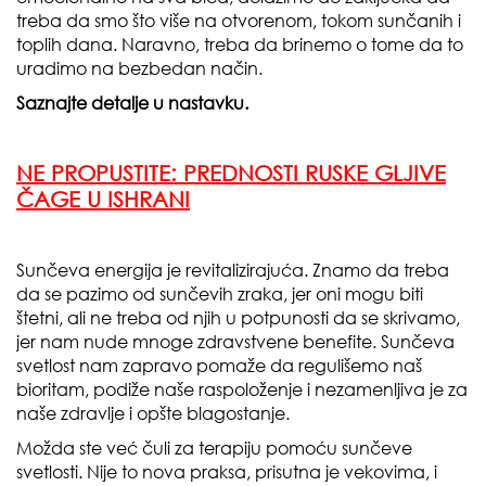
treba da smo što više na otvorenom, tokom sunčanih i
toplih dana. Naravno, treba da brinemo o tome da to
uradimo na bezbedan način.
Saznajte detalje u nastavku.
NE PROPUSTITE:
PREDNOSTI RUSKE GLJIVE
ČAGE U ISHRANI
Sunčeva energija je revitalizirajuća. Znamo da treba
da se pazimo od sunčevih zraka, jer oni mogu biti
štetni, ali ne treba od njih u potpunosti da se skrivamo,
jer nam nude mnoge zdravstvene benefite. Sunčeva
svetlost nam zapravo pomaže da regulišemo naš
bioritam, podiže naše raspoloženje i nezamenljiva je za
naše zdravlje i opšte blagostanje.
Možda ste već čuli za terapiju pomoću sunčeve
svetlosti. Nije to nova praksa, prisutna je vekovima, i