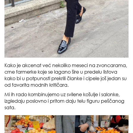
Kako je akcenat već nekoliko meseci na zvoncarama,
crne farmerke koje se lagano šire u predelu listova
kako bi u potpunosti prekrili članke i cipele još jedan su
od favorita modnih kritičara.
Mi ih rado kombinujemo uz svilene košulje i salonke,
izgledaju poslovno i pritom daju telu figuru peščanog
sata.