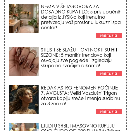
NEMA VIŠE IZGOVORA ZA
DOSADNO KUPATILO: 5 pristupačnih
detalja iz JYSK-a koji trenutno
pretvaraju vaš prostor u luksuzni spa
centar!
STILISTI SE SLAŽU – OVI NOKTI SU HIT
SEZONE: 5 manikir trendova koji
osvajaju sve poglede i izgledaju
skupo na svačijim rukama!
REDAK ASTRO FENOMEN POČINJE
7. AVGUSTA: Veliki Vazdušni Trigon
otvara kapiju sreće i menja sudbinu
za 3 znaka!
LJUDI U SRBIJI MASOVNO KUPUJU