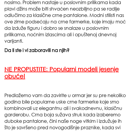
nosimo. Problem nastaje u poslovnim prilikama kada
plavi džins može biti shvaćen neozbiljno pa se radije
odlučimo za klasične crne pantalone. Modni stilisti nas
ove zime podsećaju na crne farmerke, koje imaju moć
da izduže figuru i dobro se snalaze u poslovnim
prilikama, noćnim izlascima ali i opuštenoj dnevnoj
varijanti.
Da li ste i vi zaboravili na njih?
NE PROPUSTITE:
Popularni modeli jesenje
obuće!
Predlažemo vam da zavirite u ormar jer su pre nekoliko
godina bile popularne uske crne farmerke koje smo
kombinovali uz elegantnu ali i svakodnevnu, klasičnu
garderobu. Crna boja sužava struk kada izaberemo
duboke pantalone, čini naše noge vitkim i izdužuje ih
što je savršeno pred novogodišnje praznike, kada svi