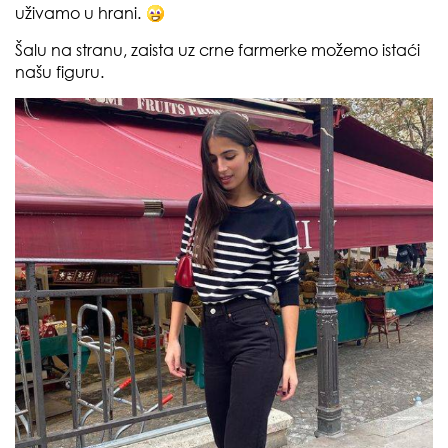
uživamo u hrani.
Šalu na stranu, zaista uz crne farmerke možemo istaći
našu figuru.