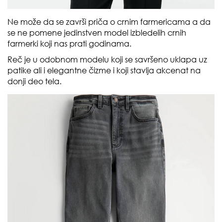
Ne može da se završi priča o crnim farmericama a da
se ne pomene jedinstven model izbledelih crnih
farmerki koji nas prati godinama.
Reč je u odobnom modelu koji se savršeno uklapa uz
patike ali i elegantne čizme i koji stavlja akcenat na
donji deo tela.