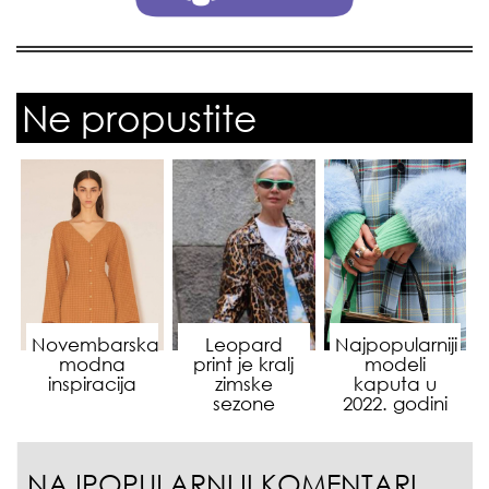
Ne propustite
Novembarska
Leopard
Najpopularniji
modna
print je kralj
modeli
inspiracija
zimske
kaputa u
sezone
2022. godini
NAJPOPULARNIJI KOMENTARI