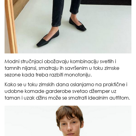
Modni stručnjaci obožavaju kombinaciju svetlih i
tamnih nijansi, smatraju ih savršenim u toku zimske
sezone kada treba razbiti monotoniju.
Kako se u toku zimskih dana oslanjamo na praktične i
udobne komade garderobe svetao džemper uz
taman i uzak džins može se smatrati idealnim autfitom.