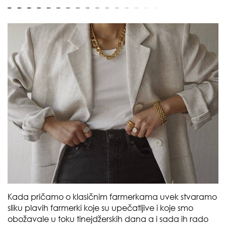
Kada pričamo o klasičnim farmerkama uvek stvaramo
sliku plavih farmerki koje su upečatljive i koje smo
obožavale u toku tinejdžerskih dana a i sada ih rado