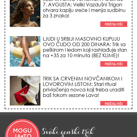
7. AVGUSTA: Veliki Vazdušni Trigon
otvara kapiju sreće i menja sudbinu
za 3 znaka!
LJUDI U SRBIJI MASOVNO KUPUJU
OVO ČUDO OD 200 DINARA: Trik sa
peškirom i ledom koji rashlađuje stan
na +35 za 10 minuta (BEZ KLIME)!
TRIK SA CRVENIM NOVČANIKOM I
LOVOROVIM LISTOM: Stari ritual
privlačenja novca koji treba uraditi
baš tokom sezone Lava!
HEMIJA VAM UOPŠTE NE TREBA:
Ovako su naše bake čistile kuću za
0 dinara, a sve je blistalo i mirisalo
danima!