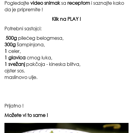
Pogledajte
video snimak
sa
receptom
i saznajte kako
da je pripremite !
Klik na PLAY !
Potrebni sastojci:
500g
pilećeg belogmesa,
300g
šampinjona,
1
celer,
1
glavica
crnog luka,
1 svežanj
pakčoja - kineska blitva,
ojster sos.
maslinovo ulje.
Prijatno !
Možete vi to same !