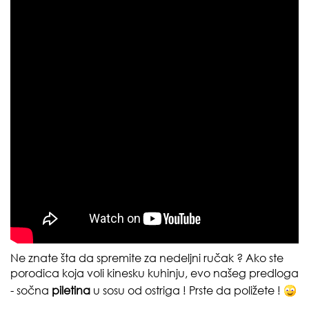
Ne znate šta da spremite za nedeljni ručak ? Ako ste
porodica koja voli kinesku kuhinju, evo našeg predloga
- sočna
piletina
u sosu od ostriga
! Prste da poližete !