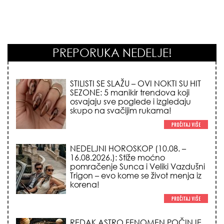
PREPORUKA NEDELJE!
STILISTI SE SLAŽU – OVI NOKTI SU HIT
SEZONE: 5 manikir trendova koji
osvajaju sve poglede i izgledaju
skupo na svačijim rukama!
NEDELJNI HOROSKOP (10.08. –
16.08.2026.): Stiže moćno
pomračenje Sunca i Veliki Vazdušni
Trigon – evo kome se život menja iz
korena!
REDAK ASTRO FENOMEN POČINJE