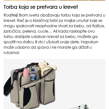
Torba koja se pretvara u krevet
Roditelji širom sveta obožavaju torbu koja se pretvara u
krevet. Reč je o klasičnoj torbi za majke unutar koje se
mogu spakovati neophodne stvari za bebu, od flašice,
jastučića, pelena, cucle… Ali kada rasklopite ovu
torbu dobijate udoban krevet za bebu, možete ga
spustiti na stolicu ili sto i ušukati svoje dete. Napokon
može udobno da spava i ne morate ga držati u
rukama!