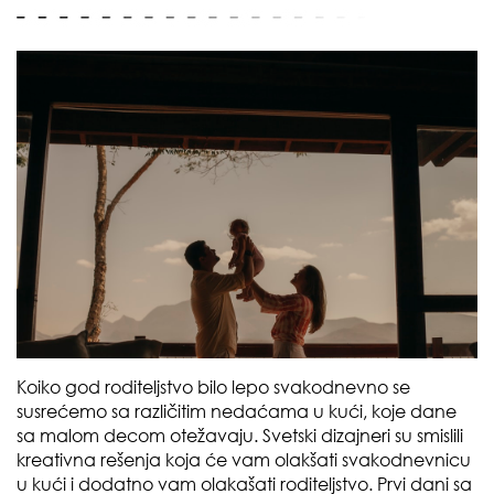
Koiko god roditeljstvo bilo lepo svakodnevno se
susrećemo sa različitim nedaćama u kući, koje dane
sa malom decom otežavaju. Svetski dizajneri su smislili
kreativna rešenja koja će vam olakšati svakodnevnicu
u kući i dodatno vam olakašati roditeljstvo. Prvi dani sa