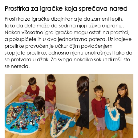
Prostirka za igračke koja sprečava nared
Prostirka za igračke dizajnirana je da zameni tepih,
tako da dete može da sedi na njoj i uživa u igranju.
Nakon višesatne igre igračke mogu ostati na prostirci,
a pokupićete ih u dva jednostavna poteza. Uz krajeve
prostirke provučen je učkur čijim povlačenjem
skupljate prostirku, odnosno njenu unutrašnjost tako da
se pretvara u džak. Za svega nekoliko sekundi rešili ste
se nereda.