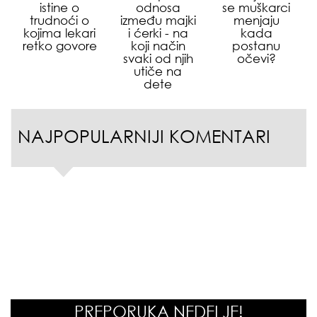
istine o
odnosa
se muškarci
trudnoći o
između majki
menjaju
kojima lekari
i ćerki - na
kada
retko govore
koji način
postanu
svaki od njih
očevi?
utiče na
dete
NAJPOPULARNIJI KOMENTARI
PREPORUKA NEDELJE!