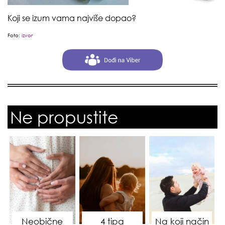
Koji se izum vama najviše dopao?
Foto:
izvor
Ne propustite
Neobične
4 tipa
Na koji način