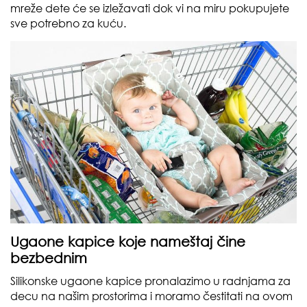
mreže dete će se izležavati dok vi na miru pokupujete
sve potrebno za kuću.
Ugaone kapice koje nameštaj čine
bezbednim
Silikonske ugaone kapice pronalazimo u radnjama za
decu na našim prostorima i moramo čestitati na ovom