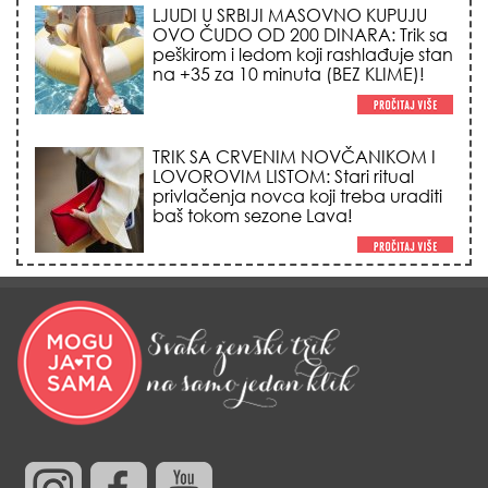
LJUDI U SRBIJI MASOVNO KUPUJU
OVO ČUDO OD 200 DINARA: Trik sa
peškirom i ledom koji rashlađuje stan
na +35 za 10 minuta (BEZ KLIME)!
TRIK SA CRVENIM NOVČANIKOM I
LOVOROVIM LISTOM: Stari ritual
privlačenja novca koji treba uraditi
baš tokom sezone Lava!
HEMIJA VAM UOPŠTE NE TREBA:
Ovako su naše bake čistile kuću za
0 dinara, a sve je blistalo i mirisalo
danima!
Trik od 0 dinara sa ledom i
kamilicom koji pegla bore, briše
nadutost i vraća sjaj licu za 3