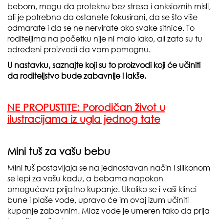
bebom, mogu da proteknu bez stresa i anksioznih misli,
ali je potrebno da ostanete fokusirani, da se što više
odmarate i da se ne nervirate oko svake sitnice. To
roditeljima na početku nije ni malo lako, ali zato su tu
određeni proizvodi da vam pomognu.
U nastavku, saznajte koji su to proizvodi koji će učiniti
da roditeljstvo bude zabavnije i lakše.
NE PROPUSTITE:
Porodičan život u
ilustracijama iz ugla jednog tate
Mini tuš za vašu bebu
Mini tuš postavljaja se na jednostavan način i silikonom
se lepi za vašu kadu, a bebama napokon
omogućava prijatno kupanje. Ukoliko se i vaši klinci
bune i plaše vode, upravo će im ovaj izum učiniti
kupanje zabavnim. Mlaz vode je umeren tako da prija