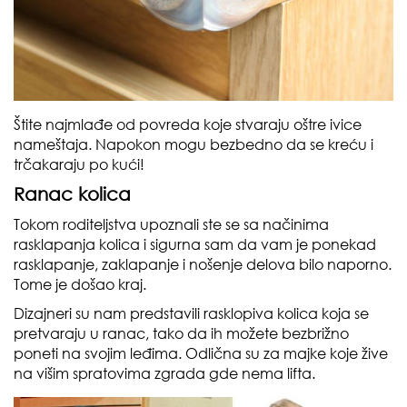
Štite najmlađe od povreda koje stvaraju oštre ivice
nameštaja. Napokon mogu bezbedno da se kreću i
trčakaraju po kući!
Ranac kolica
Tokom roditeljstva upoznali ste se sa načinima
rasklapanja kolica i sigurna sam da vam je ponekad
rasklapanje, zaklapanje i nošenje delova bilo naporno.
Tome je došao kraj.
Dizajneri su nam predstavili rasklopiva kolica koja se
pretvaraju u ranac, tako da ih možete bezbrižno
poneti na svojim leđima. Odlična su za majke koje žive
na višim spratovima zgrada gde nema lifta.