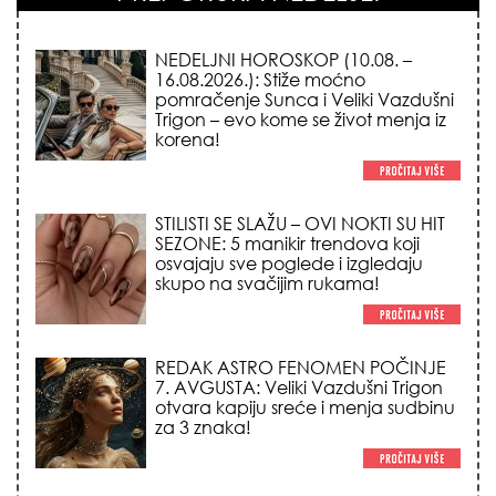
NEDELJNI HOROSKOP (10.08. –
16.08.2026.): Stiže moćno
pomračenje Sunca i Veliki Vazdušni
Trigon – evo kome se život menja iz
korena!
STILISTI SE SLAŽU – OVI NOKTI SU HIT
SEZONE: 5 manikir trendova koji
osvajaju sve poglede i izgledaju
skupo na svačijim rukama!
REDAK ASTRO FENOMEN POČINJE
7. AVGUSTA: Veliki Vazdušni Trigon
otvara kapiju sreće i menja sudbinu
za 3 znaka!