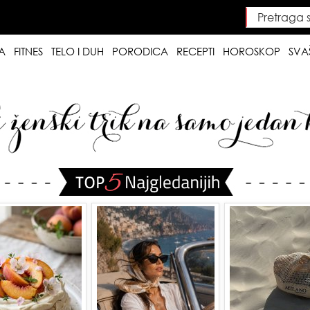
Pretraga saj
Searc
A
FITNES
TELO I DUH
PORODICA
RECEPTI
HOROSKOP
SVA