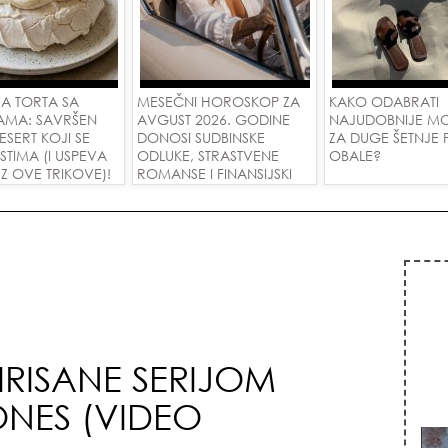
A TORTA SA
MESEČNI HOROSKOP ZA
KAKO ODABRATI
AMA: SAVRŠEN
AVGUST 2026. GODINE
NAJUDOBNIJE M
DESERT KOJI SE
DONOSI SUDBINSKE
ZA DUGE ŠETNJE
USTIMA (I USPEVA
ODLUKE, STRASTVENE
OBALE?
Z OVE TRIKOVE)!
ROMANSE I FINANSIJSKI
USPEH ZA SVE ZNAKOVE!
PIRISANE SERIJOM
NES (VIDEO
vat
izn