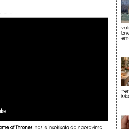
emo
tre
luk
sku
me of Thrones
, nas je inspirisala da napravimo