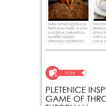
ZARA KUPAĆI KOSTIMI SU
PAVLOV
PREPLAVILI PLAŽE, A OVA
BRESKV
3 MODELA GARANTUJU
LETNJI 
SAVRŠEN IZGLED I
TOPI U 
VRHUNSKU UDOBNOST!
SVIMA U
KOSA
PLETENICE INS
GAME OF THRO