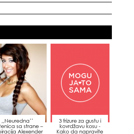
čuv
suš
gen
oki
,,Neuredna’’
3 frizure za gustu i
tenica sa strane –
kovrdžavu kosu -
piracija Alexender
Kako da napravite