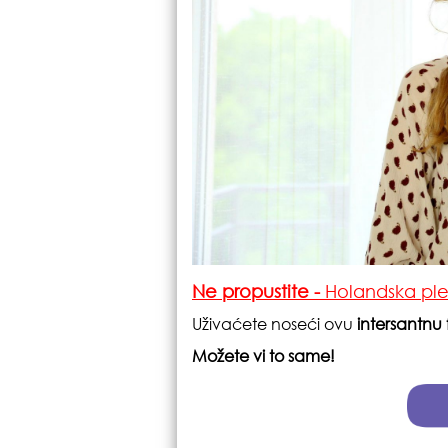
Ne propustite
-
Holandska pl
Uživaćete noseći ovu
intersantnu f
Možete vi to same!