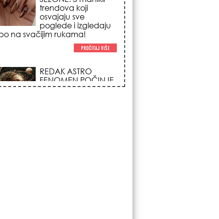
REDAK ASTRO
FENOMEN POČINJE
7. AVGUSTA: Veliki
Vazdušni Trigon
otvara kapiju sreće i
menja sudbinu za 3
ka!
LJUDI U SRBIJI
MASOVNO KUPUJU
OVO ČUDO OD 200
DINARA: Trik sa
peškirom i ledom koji
rashlađuje stan na
 za 10 minuta (BEZ KLIME)!
DATUMI KOJI
MENJAJU SUDBINU:
Ošišajte se OVIH
dana u mesecu ako