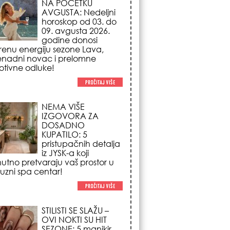
tivne odluke!
NEMA VIŠE
IZGOVORA ZA
DOSADNO
KUPATILO: 5
pristupačnih detalja
iz JYSK-a koji
nutno pretvaraju vaš prostor u
suzni spa centar!
STILISTI SE SLAŽU –
OVI NOKTI SU HIT
SEZONE: 5 manikir
trendova koji
osvajaju sve
poglede i izgledaju
po na svačijim rukama!