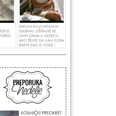
DATUMI KOJI MENJAJU
ODELE
SUDBINU: OŠIŠAJTE SE
 PORED
OVIH DANA U MESECU
AKO ŽELITE DA VAM KOSA
RASTE KAO IZ VODE I
PRIVUČETE NOVU LJUBAV!
KOSMIČKI PREOKRET
NA POČETKU
AVGUSTA: Nedeljni
horoskop od 03. do
09. avgusta 2026.
godine donosi
renu energiju sezone Lava,
enadni novac i prelomne