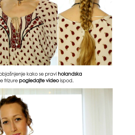
pri
opa
bjašnjenje kako se pravi
holandska
e frizure
pogledajte video
ispod.
zbo
mes