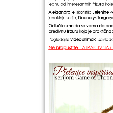
jednu od interesantnih frizura koje 
Aleksandra
je iskoristila
Jelenine
ve
junakinju serije,
Daenerys Targary
Odlučile smo da sa vama da pode
predivnu frizuru koja je praktična 
Pogledajte
video snimak
i savlada
Ne propustite -
ATRAKTIVNA i 