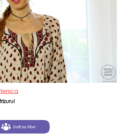
od 
etenica
rizuru!
o m
dru