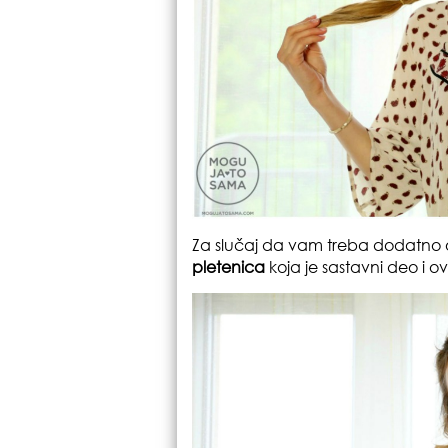
Za slučaj da vam treba dodatno o
pletenica
koja je sastavni deo i ov