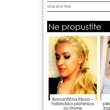
03.06.2016 18:23
Ne propustite
Romantična frizura –
holandska platenica
ple
sa strane
ins