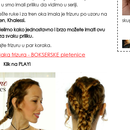
u smo imali priliku da vidimo u seriji.
šte ruke i za tren oka imala je frizuru po uzoru na
en
,
Khalessi.
limo kako jednostavno i brzo možete imati ovu
za svaku priliku.
zna
jte frizuru u par koraka.
laka frizura - BOKSERSKE pletenice
Klik na PLAY!
+35