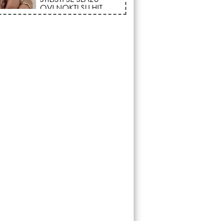
Vazdušni Trigon
otvara kapiju sreće i
menja sudbinu za 3
ka!
LJUDI U SRBIJI
MASOVNO KUPUJU
OVO ČUDO OD 200
DINARA: Trik sa
peškirom i ledom koji
rashlađuje stan na
 za 10 minuta (BEZ KLIME)!
DATUMI KOJI
MENJAJU SUDBINU:
Ošišajte se OVIH
dana u mesecu ako
želite da vam kosa
raste kao iz vode i
vučete novu ljubav!