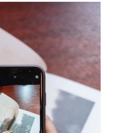
tok
da