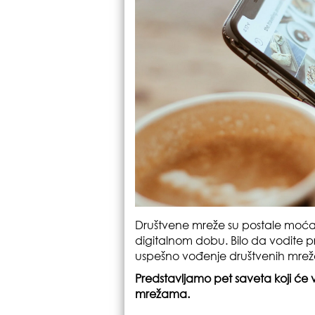
Društvene mreže su postale moća
digitalnom dobu. Bilo da vodite pr
uspešno vođenje društvenih mreža 
Predstavljamo pet saveta koji će
mrežama.