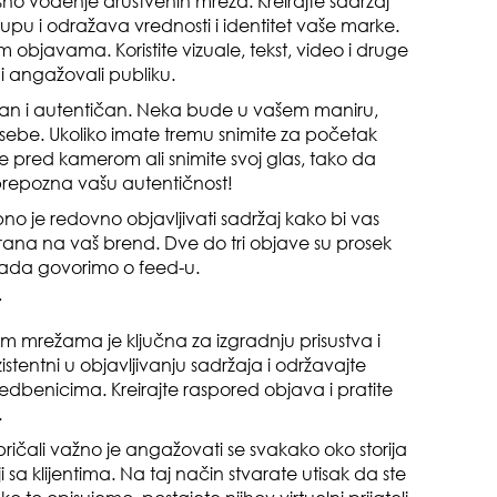
ešno vođenje društvenih mreža. Kreirajte sadržaj
grupu i odražava vrednosti i identitet vaše marke.
im objavama. Koristite vizuale, tekst, video i druge
muž
 i angažovali publiku.
alan i autentičan. Neka bude u vašem maniru,
 sebe. Ukoliko imate tremu snimite za početak
ste pred kamerom ali snimite svoj glas, tako da
 prepozna vašu autentičnost!
bno je redovno objavljivati sadržaj kako bi vas
irana na vaš brend. Dve do tri objave su prosek
gen
, kada govorimo o feed-u.
oki
t
m mrežama je ključna za izgradnju prisustva i
tentni u objavljivanju sadržaja i održavajte
edbenicima. Kreirajte raspored objava i pratite
.
ičali važno je angažovati se svakako oko storija
i sa klijentima. Na taj način stvarate utisak da ste