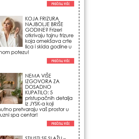
NEMA VIŠE
IZGOVORA ZA
DOSADNO
KUPATILO: 5
pristupačnih detalja
iz JYSK-a koji
nutno pretvaraju vaš prostor u
suzni spa centar!
STILISTI SE SLAŽU –
OVI NOKTI SU HIT
SEZONE: 5 manikir
trendova koji
osvajaju sve
poglede i izgledaju
po na svačijim rukama!
REDAK ASTRO
FENOMEN POČINJE
7. AVGUSTA: Veliki