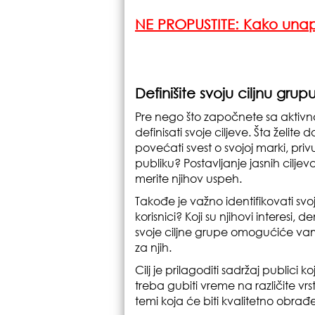
NE PROPUSTITE: Kako unapr
Definišite svoju ciljnu grup
Pre nego što započnete sa aktiv
definisati svoje ciljeve. Šta želit
povećati svest o svojoj marki, priv
publiku? Postavljanje jasnih cilje
merite njihov uspeh.
Takođe je važno identifikovati svoj
korisnici? Koji su njihovi interesi
svoje ciljne grupe omogućiće vam 
za njih.
Cilj je prilagoditi sadržaj publici
treba gubiti vreme na različite vr
temi koja će biti kvalitetno obrađena