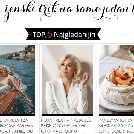
SE OKRETATI ZA
KOJA FRIZURA NAJBOLJE
PAVLOVA TORTA 
IRISOM: PARFEM
BRIŠE GODINE? FRIZERI
BRESKVAMA: SAV
AĆA I VANILE OD
OTKRIVAJU TAJNU
LETNJI DESERT KOJ