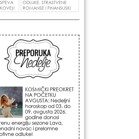
 USPEVA
ODLUKE, STRASTVENE
IKOVE)!
ROMANSE I FINANSIJSKI
USPEH ZA SVE ZNAKOVE!
KOJA FRIZURA
NAJBOLJE BRIŠE
GODINE? Frizeri
otkrivaju tajnu frizure
koja omekšava crte
lica i skida godine u
nom potezu!