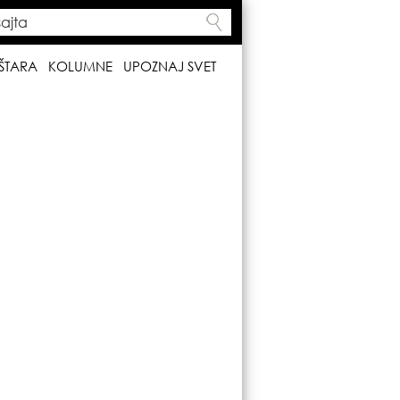
ta
h form
ŠTARA
KOLUMNE
UPOZNAJ SVET