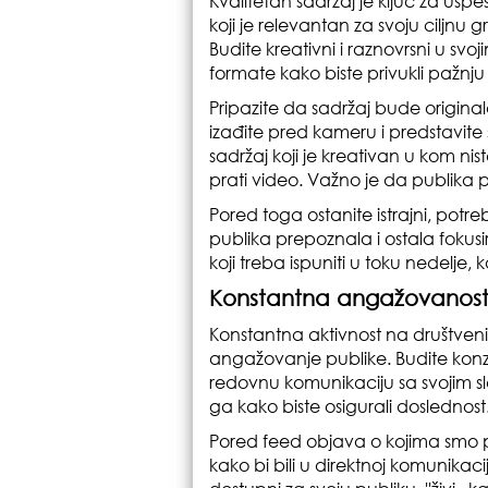
Kvalitetan sadržaj je ključ za usp
koji je relevantan za svoju ciljnu 
Budite kreativni i raznovrsni u svoj
formate kako biste privukli pažnju
Pripazite da sadržaj bude origin
izađite pred kameru i predstavite
sadržaj koji je kreativan u kom ni
prati video. Važno je da publika
Pored toga ostanite istrajni, potre
publika prepoznala i ostala fokus
koji treba ispuniti u toku nedelje
Konstantna angažovanos
Konstantna aktivnost na društveni
angažovanje publike. Budite konzis
redovnu komunikaciju sa svojim sl
ga kako biste osigurali doslednost
Pored feed objava o kojima smo pr
kako bi bili u direktnoj komunikacij