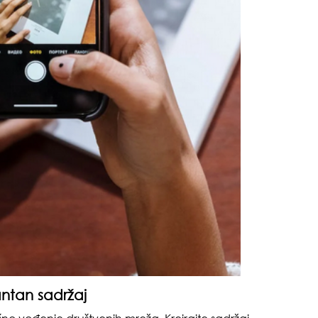
zbo
mes
čuv
suš
vantan sadržaj