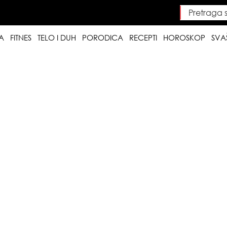
Pretraga saj
Searc
A
FITNES
TELO I DUH
PORODICA
RECEPTI
HOROSKOP
SVA