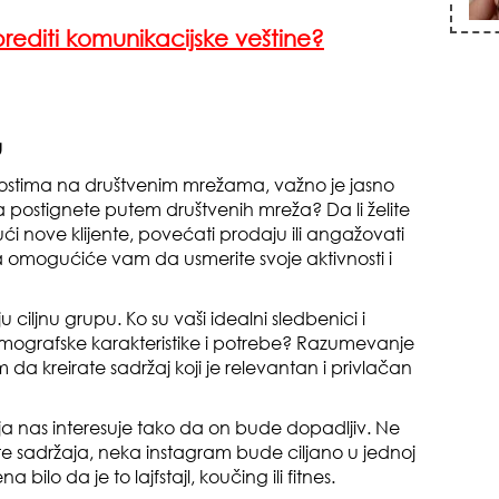
editi komunikacijske veštine?
zna
u
nostima na društvenim mrežama, važno je jasno
e da postignete putem društvenih mreža? Da li želite
ući nove klijente, povećati prodaju ili angažovati
va omogućiće vam da usmerite svoje aktivnosti i
+35
u ciljnu grupu. Ko su vaši idealni sledbenici i
, demografske karakteristike i potrebe? Razumevanje
da kreirate sadržaj koji je relevantan i privlačan
 koja nas interesuje tako da on bude dopadljiv. Ne
ste sadržaja, neka instagram bude ciljano u jednoj
 bilo da je to lajfstajl, koučing ili fitnes.
pri