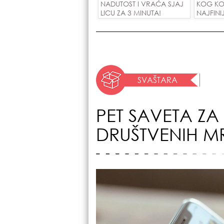
NADUTOST I VRAĆA SJAJ
KOG KO
LICU ZA 3 MINUTA!
NAJFINI
SU POLU
ZAMENO
DINARA
SVAŠTARA
PET SAVETA Z
DRUŠTVENIH M