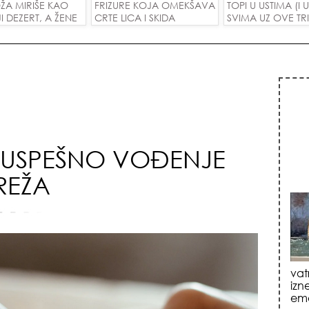
ŽA MIRIŠE KAO
FRIZURE KOJA OMEKŠAVA
TOPI U USTIMA (I
JI DEZERT, A ŽENE
CRTE LICA I SKIDA
SVIMA UZ OVE TR
DELE ZA
GODINE U JEDNOM
M OD 1.800
POTEZU!
!
A USPEŠNO VOĐENJE
REŽA
jed