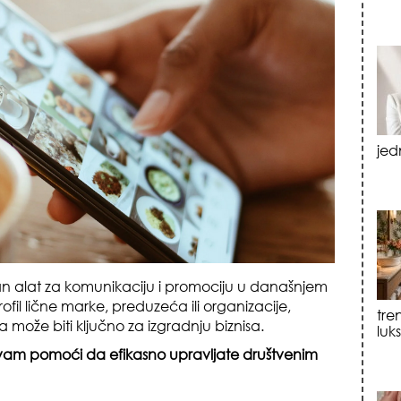
tre
luk
n alat za komunikaciju i promociju u današnjem
sku
ofil lične marke, preduzeća ili organizacije,
može biti ključno za izgradnju biznisa.
 vam pomoći da efikasno upravljate društvenim