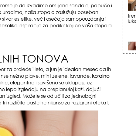
 vreme je da izvadimo omiljene sandale, papuče i
sku
to uradimo, naša stopala zaslužuju poseban
o stvar estetike, već i osećaja samopouzdanja i
ekoliko inspiracija za pedikir koji će vaša stopala
ELNIH TONOVA
zna
or za proleće i leto, a jun je idealan mesec da ih
nijanse nežno plave, mint zelene, lavande,
koralno
ilne, elegantne i savršeno se uklapaju uz
o lepo izgledaju na preplanuloj koži, dajući
n izgled. Možete se odlučiti za jednobojni
-tri različite pastelne nijanse za razigrani efekat.
+35