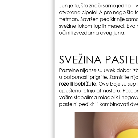
Jun je tu, što znači samo jedno –
otvorene cipele! A pre nego što 
tretman. Savršen pedikir nije sam
svežine tokom toplih meseci. Evo n
učiniti zvezdama ovog juna.
SVEŽINA PAST
Pastelne nijanse su uvek dobar izb
u potpunosti prigrlite. Zamislite 
roze ili bebi žute
. Ove boje su supt
opuštenu letnju atmosferu. Posebn
vašim stopalima mladolik i negova
pastelni pedikir ili kombinovati dve