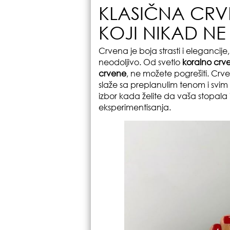
KLASIČNA CRVE
KOJI NIKAD NE 
Crvena je boja strasti i eleganci
neodoljivo. Od svetlo
koralno crve
crvene
, ne možete pogrešiti. Crven
slaže sa preplanulim tenom i svi
izbor kada želite da vaša stopala 
eksperimentisanja.