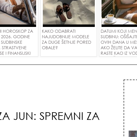
I HOROSKOP ZA
KAKO ODABRATI
DATUMI KOJI ME
 2026. GODINE
NAJUDOBNIJE MODELE
SUDBINU: OŠIŠAJT
 SUDBINSKE
ZA DUGE ŠETNJE PORED
OVIH DANA U ME
, STRASTVENE
OBALE?
AKO ŽELITE DA V
 I FINANSIJSKI
RASTE KAO IZ VOD
A SVE ZNAKOVE!
PRIVUČETE NOVU
ZA JUN: SPREMNI ZA