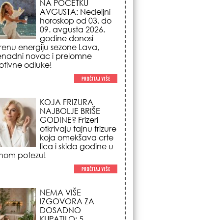
NAJBOLJE BRIŠE
GODINE? Frizeri
otkrivaju tajnu frizure
koja omekšava crte
lica i skida godine u
nom potezu!
NEMA VIŠE
IZGOVORA ZA
DOSADNO
KUPATILO: 5
pristupačnih detalja
iz JYSK-a koji
nutno pretvaraju vaš prostor u
suzni spa centar!
STILISTI SE SLAŽU –
OVI NOKTI SU HIT
SEZONE: 5 manikir
trendova koji
osvajaju sve