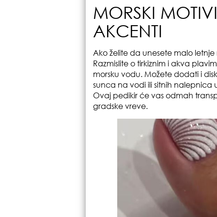
MORSKI MOTIVI
AKCENTI
Ako želite da unesete malo letnje 
Razmislite o tirkiznim i akva plav
morsku vodu. Možete dodati i diskr
sunca na vodi ili sitnih nalepnica u
Ovaj pedikir će vas odmah transp
gradske vreve.