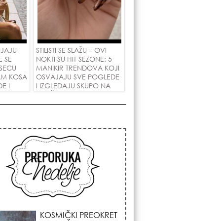
NJAJU
STILISTI SE SLAŽU – OVI
E SE
NOKTI SU HIT SEZONE: 5
SECU
MANIKIR TRENDOVA KOJI
AM KOSA
OSVAJAJU SVE POGLEDE
E I
I IZGLEDAJU SKUPO NA
 LJUBAV!
SVAČIJIM RUKAMA!
KOJA FRIZURA