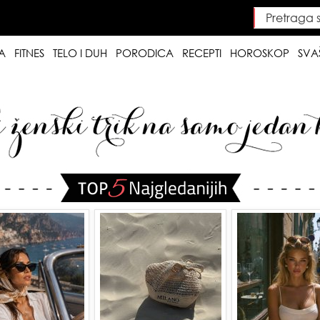
Pretraga saj
Searc
A
FITNES
TELO I DUH
PORODICA
RECEPTI
HOROSKOP
SVA