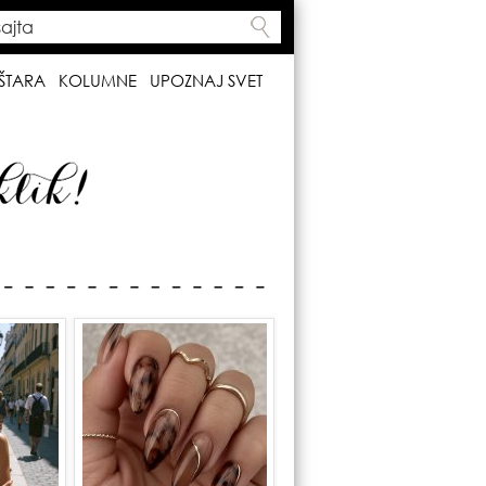
ta
h form
ŠTARA
KOLUMNE
UPOZNAJ SVET