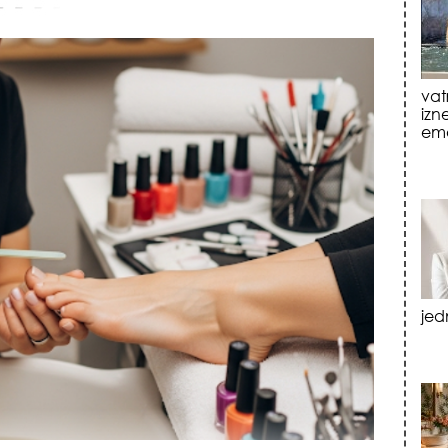
jed
tre
luk