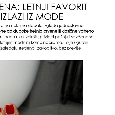
NA: LETNJI FAVORIT
IZLAZI IZ MODE
da
je, a na noktima stopala izgleda jednostavno
ne do duboke trešnja crvene ili klasične vatreno
i pedikir je uvek šik, privlači pažnju i savršeno se
m letnjim modnim kombinacijama. To je siguran
izgledaju sređeno i zavodljivo, bez previše
evo
zbo
mes