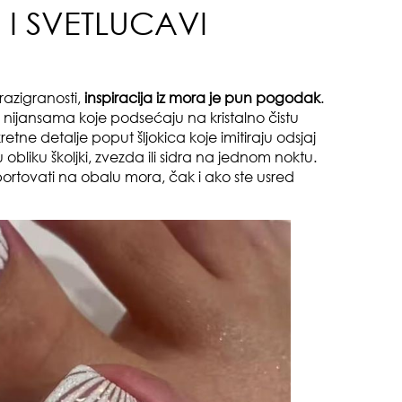
 I SVETLUCAVI
muž
razigranosti,
inspiracija iz mora je pun pogodak
.
im nijansama koje podsećaju na kristalno čistu
etne detalje poput šljokica koje imitiraju odsjaj
 obliku školjki, zvezda ili sidra na jednom noktu.
ortovati na obalu mora, čak i ako ste usred
sam