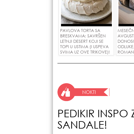
PAVLOVA TORTA SA
MESEČN
BRESKVAMA: SAVRŠEN
AVGUST
LETNJI DESERT KOJI SE
DONOSI
TOPI U USTIMA (I USPEVA
ODLUKE
SVIMA UZ OVE TRIKOVE)!
ROMANSE
USPEH Z
NOKTI
PEDIKIR INSPO 
SANDALE!