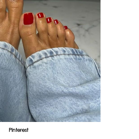
čuv
suš
Pinterest