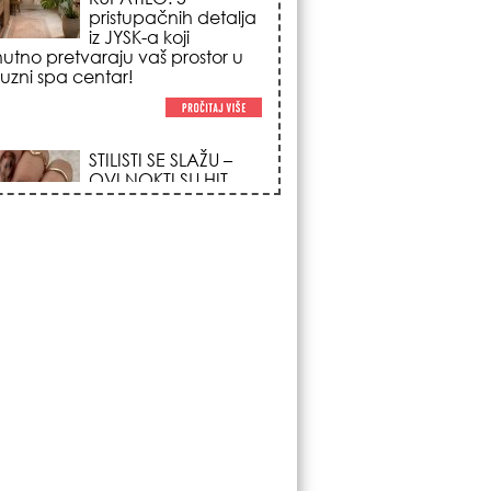
poglede i izgledaju
po na svačijim rukama!
REDAK ASTRO
FENOMEN POČINJE
7. AVGUSTA: Veliki
Vazdušni Trigon
otvara kapiju sreće i
menja sudbinu za 3
ka!
LJUDI U SRBIJI
MASOVNO KUPUJU
OVO ČUDO OD 200
DINARA: Trik sa
peškirom i ledom koji
rashlađuje stan na
 za 10 minuta (BEZ KLIME)!