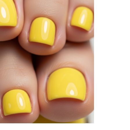
pri
tok