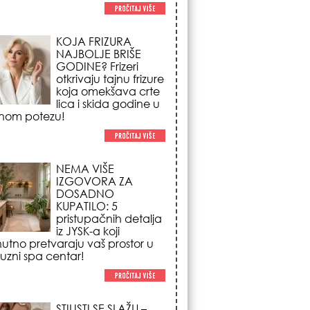
NEMA VIŠE
IZGOVORA ZA
DOSADNO
KUPATILO: 5
pristupačnih detalja
iz JYSK-a koji
nutno pretvaraju vaš prostor u
suzni spa centar!
STILISTI SE SLAŽU –
OVI NOKTI SU HIT
SEZONE: 5 manikir
trendova koji
osvajaju sve
poglede i izgledaju
po na svačijim rukama!
REDAK ASTRO
FENOMEN POČINJE
7. AVGUSTA: Veliki