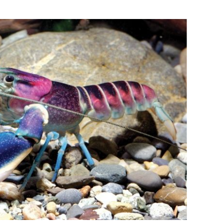
zbo
mes
čuv
suš