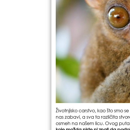
Životnjisko carstvo, kao što smo 
nas zabavi, a sva ta različita stvo
osmeh na našem licu. Ovog puta
koje možda niste ni znali da posto