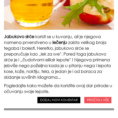
Jabukovo sirće
koristi se u kuvanju, ali je njegova
namena prvenstveno u
lečenju
zaista velikog broja
tegoba i bolesti. Neretko, jabukovo sirće se
preporučuje kao
,,lek za sve
''. Pored toga jabukovo
sirće je i
,,čudotvorni eliksir lepote''
! Njegova primena
jebviše nego poželjna kada je u pitanju nega i lepota
kose, kože, noktiju, tela
, a jedan je i od boraca za
skidanje suvišnih kilograma
...
Pogledajte kako možete da koristite ovaj dar prirode u
očuvanju svoje lepote.
DODAJ NOVI KOMENTAR
PROČITAJ VIŠE