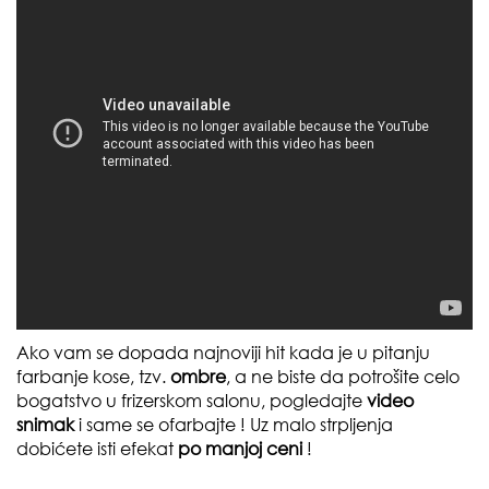
Ako vam se dopada najnoviji hit kada je u pitanju
farbanje kose, tzv.
ombre
, a ne biste da potrošite celo
bogatstvo u frizerskom salonu, pogledajte
video
snimak
i same se ofarbajte ! Uz malo strpljenja
dobićete isti efekat
po manjoj ceni
!