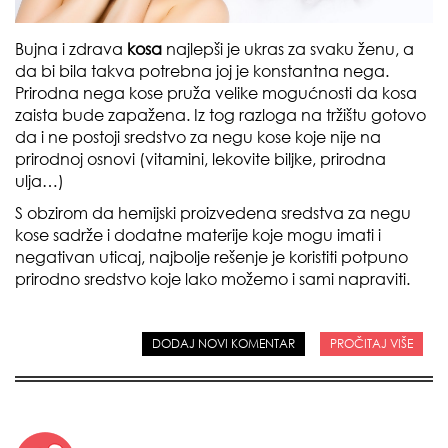
Bujna i zdrava
kosa
najlepši je ukras za svaku ženu, a
da bi bila takva potrebna joj je konstantna nega.
Prirodna nega kose pruža velike mogućnosti da kosa
zaista bude zapažena. Iz tog razloga na tržištu gotovo
da i ne postoji sredstvo za negu kose koje nije na
prirodnoj osnovi (vitamini, lekovite biljke, prirodna
ulja…)
S obzirom da hemijski proizvedena sredstva za negu
kose sadrže i dodatne materije koje mogu imati i
negativan uticaj, najbolje rešenje je koristiti potpuno
prirodno sredstvo koje lako možemo i sami napraviti.
DODAJ NOVI KOMENTAR
PROČITAJ VIŠE