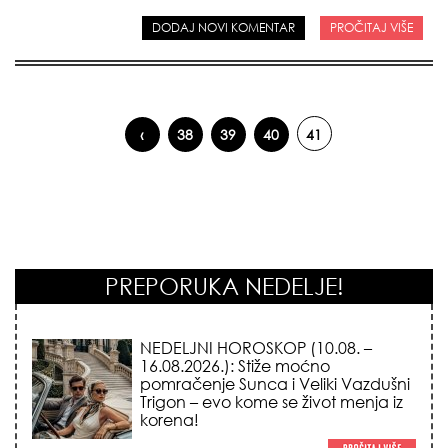
DODAJ NOVI KOMENTAR
PROČITAJ VIŠE
‹
38
39
40
41
Pages
PREPORUKA NEDELJE!
NEDELJNI HOROSKOP (10.08. –
16.08.2026.): Stiže moćno
pomračenje Sunca i Veliki Vazdušni
Trigon – evo kome se život menja iz
korena!