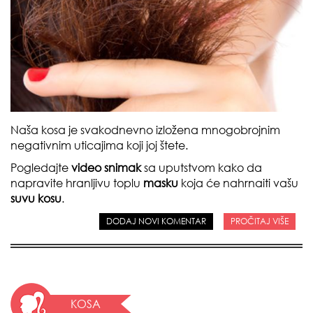
Naša kosa je svakodnevno izložena mnogobrojnim
negativnim uticajima koji joj štete.
Pogledajte
video snimak
sa uputstvom kako da
napravite hranljivu toplu
masku
koja će nahrnaiti vašu
suvu kosu
.
DODAJ NOVI KOMENTAR
PROČITAJ VIŠE
KOSA