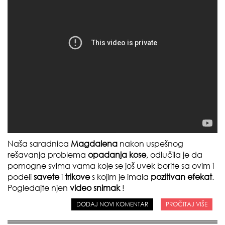
Naša saradnica
Magdalena
nakon uspešnog
rešavanja problema
opadanja kose
, odlučila je da
pomogne svima vama koje se još uvek borite sa ovim i
podeli
savete
i
trikove
s kojim je imala
pozitivan efekat
.
Pogledajte njen
video snimak
!
DODAJ NOVI KOMENTAR
PROČITAJ VIŠE