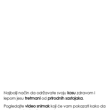
Najbolji način da održavate svoju
kosu
zdravom i
lepom jesu
tretmani
od
prirodnih
sastojaka
.
Pogledajte
video snimak
koji će vam pokazati kako da