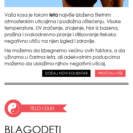
Vaša kosa je tokom
leta
najviše izložena štetnim
atmosferskim uticajima i podložna oštećenju. Visoke
temperature, UV zračenje, znojenje, hlor iz bazena,
prašina i svakodnevno pranje i stilizovanje itekako
negativno utiču na njen izgled i zdravlje.
Ne možemo da izbegnemo većinu ovih faktora, a da
uživamo u čarima leta, ali adekvatnim postupcima
možemo da ublažimo njihov negativni uticaj.
DODAJ NOVI KOMENTAR
PROČITAJ VIŠE
TELO I DUH
BLAGODETI