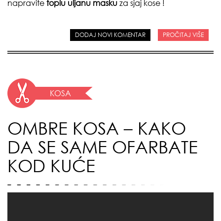
napravite
toplu uljanu
masku
za sjaj kose !
DODAJ NOVI KOMENTAR
PROČITAJ VIŠE
KOSA
OMBRE KOSA – KAKO
DA SE SAME OFARBATE
KOD KUĆE