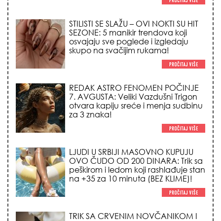
STILISTI SE SLAŽU – OVI NOKTI SU HIT
SEZONE: 5 manikir trendova koji
osvajaju sve poglede i izgledaju
skupo na svačijim rukama!
REDAK ASTRO FENOMEN POČINJE
7. AVGUSTA: Veliki Vazdušni Trigon
otvara kapiju sreće i menja sudbinu
za 3 znaka!
LJUDI U SRBIJI MASOVNO KUPUJU
OVO ČUDO OD 200 DINARA: Trik sa
peškirom i ledom koji rashlađuje stan
na +35 za 10 minuta (BEZ KLIME)!
TRIK SA CRVENIM NOVČANIKOM I