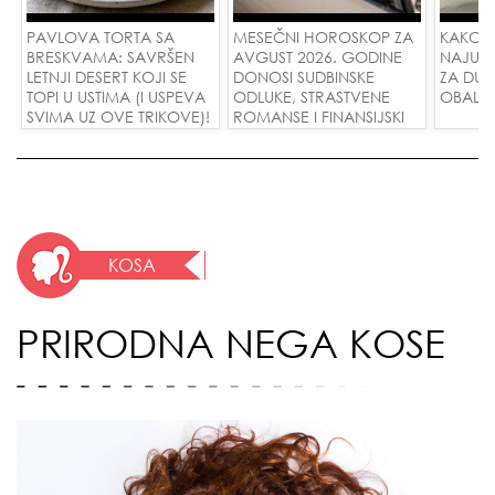
PAVLOVA TORTA SA
MESEČNI HOROSKOP ZA
KAKO 
BRESKVAMA: SAVRŠEN
AVGUST 2026. GODINE
NAJUD
LETNJI DESERT KOJI SE
DONOSI SUDBINSKE
ZA DUG
TOPI U USTIMA (I USPEVA
ODLUKE, STRASTVENE
OBALE
SVIMA UZ OVE TRIKOVE)!
ROMANSE I FINANSIJSKI
USPEH ZA SVE ZNAKOVE!
KOSA
PRIRODNA NEGA KOSE