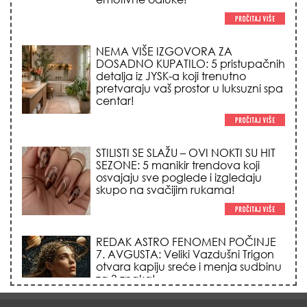
centar!
STILISTI SE SLAŽU – OVI NOKTI SU HIT
SEZONE: 5 manikir trendova koji
osvajaju sve poglede i izgledaju
skupo na svačijim rukama!
REDAK ASTRO FENOMEN POČINJE
7. AVGUSTA: Veliki Vazdušni Trigon
otvara kapiju sreće i menja sudbinu
za 3 znaka!
LJUDI U SRBIJI MASOVNO KUPUJU
OVO ČUDO OD 200 DINARA: Trik sa
peškirom i ledom koji rashlađuje stan
na +35 za 10 minuta (BEZ KLIME)!