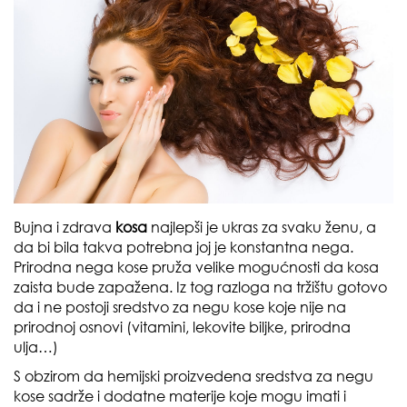
Bujna i zdrava
kosa
najlepši je ukras za svaku ženu, a
da bi bila takva potrebna joj je konstantna nega.
Prirodna nega kose pruža velike mogućnosti da kosa
zaista bude zapažena. Iz tog razloga na tržištu gotovo
da i ne postoji sredstvo za negu kose koje nije na
prirodnoj osnovi (vitamini, lekovite biljke, prirodna
ulja…)
S obzirom da hemijski proizvedena sredstva za negu
kose sadrže i dodatne materije koje mogu imati i