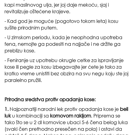
kapi maslinovog ulja, jer joj daje mekoću, sjaj i
revitalizuje oštećene krajeve.
- Kad god je moguće (pogotovo tokom leta) kosu
sušite prirodnim putem.
- U zimskom periodu, kada je neophodna upotreba
fena, nemojte ga podesiti na najjače i ne držite ga
preblizu kose.
- Feniranje uz upotrebu okrugle cetke za ispravljanje
kose ili pegle za kosu izbegavajte jer ćete je tako za
kratko vreme unistiti bez obzira na svu negu koju ste joj
paralelno pružili.
Prirodna sredstva protiv opadanja kose:
1.
Najpoznatiji narodni lek protiv opadanja kose je
beli
luk
u kombinaciji sa
komovom rakijom
. Priprema se
tako što se u 2 dl komovice ubaci 5-6 čena belog luka
(svaki čen prethodno presečen na pola) i ostavi da