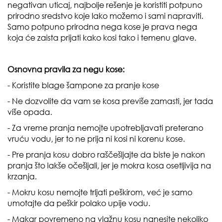
negativan uticaj, najbolje rešenje je koristiti potpuno
prirodno sredstvo koje lako možemo i sami napraviti.
Samo potpuno prirodna nega kose je prava nega
koja će zaista prijati kako kosi tako i temenu glave.
Osnovna pravila za negu kose:
- Koristite blage šampone za pranje kose
- Ne dozvolite da vam se kosa previše zamasti, jer tada
više opada.
- Za vreme pranja nemojte upotrebljavati preterano
vruću vodu, jer to ne prija ni kosi ni korenu kose.
- Pre pranja kosu dobro raščešljajte da biste je nakon
pranja što lakše očešljali, jer je mokra kosa osetljivija na
krzanja.
- Mokru kosu nemojte trljati peškirom, već je samo
umotajte da peškir polako upije vodu.
- Makar povremeno na vlažnu kosu nanesite nekoliko