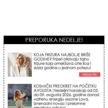
PREPORUKA NEDELJE!
KOSMIČKI PREOKRET NA POČETKU
AVGUSTA: Nedeljni horoskop od 03.
do 09. avgusta 2026. godine donosi
vatrenu energiju sezone Lava,
iznenadni novac i prelomne
emotivne odluke!
NEMA VIŠE IZGOVORA ZA
DOSADNO KUPATILO: 5 pristupačnih
detalja iz JYSK-a koji trenutno
pretvaraju vaš prostor u luksuzni spa