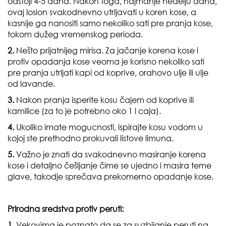
odstoji 4-5 dana. Nakon toga, najmanje nedelju dana,
ovaj losion svakodnevno utrljavati u koren kose, a
kasnije ga nanositi samo nekoliko sati pre pranja kose,
tokom dužeg vremenskog perioda.
2.
Nešto prijatnijeg mirisa. Za jačanje korena kose i
protiv opadanja kose veoma je korisno nekoliko sati
pre pranja utrljati kapi od koprive, orahovo ulje ili ulje
od lavande.
3.
Nakon pranja isperite kosu čajem od koprive ili
kamilice (za to je potrebno oko 1 l caja).
4.
Ukoliko imate mogucnosti, ispirajte kosu vodom u
kojoj ste prethodno prokuvali listove limuna.
5.
Važno je znati da svakodnevno masiranje korena
kose i detaljno češljanje čime se ujedno i masira teme
glave, takodje sprečava prekomerno opadanje kose.
Prirodna sredstva protiv peruti:
1.
Vekovima je poznato da se za suzbijanje peruti na