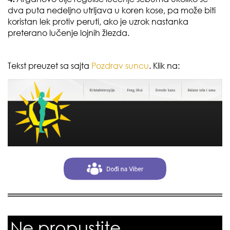
dva puta nedeljno utrljava u koren kose, pa može biti
koristan lek protiv peruti, ako je uzrok nastanka
preterano lučenje lojnih žlezda.
Tekst preuzet sa sajta
Pozdrav suncu
. Klik na:
Ne propustite