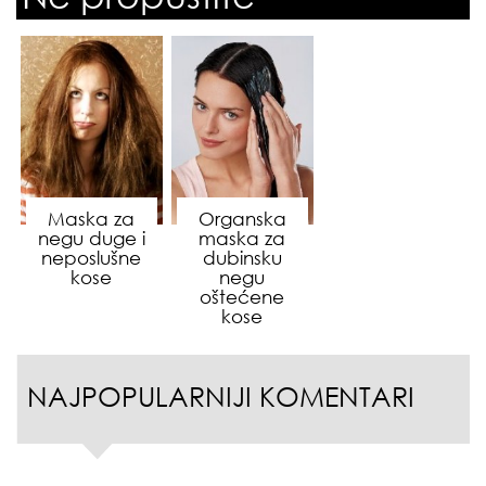
Maska za
Organska
negu duge i
maska za
neposlušne
dubinsku
kose
negu
oštećene
kose
NAJPOPULARNIJI KOMENTARI