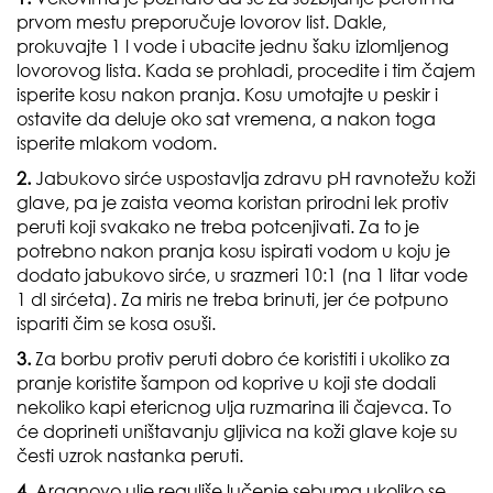
prvom mestu preporučuje lovorov list. Dakle,
prokuvajte 1 l vode i ubacite jednu šaku izlomljenog
lovorovog lista. Kada se prohladi, procedite i tim čajem
isperite kosu nakon pranja. Kosu umotajte u peskir i
ostavite da deluje oko sat vremena, a nakon toga
isperite mlakom vodom.
2.
Jabukovo sirće uspostavlja zdravu pH ravnotežu koži
glave, pa je zaista veoma koristan prirodni lek protiv
peruti koji svakako ne treba potcenjivati. Za to je
potrebno nakon pranja kosu ispirati vodom u koju je
dodato jabukovo sirće, u srazmeri 10:1 (na 1 litar vode
1 dl sirćeta). Za miris ne treba brinuti, jer će potpuno
ispariti čim se kosa osuši.
3.
Za borbu protiv peruti dobro će koristiti i ukoliko za
pranje koristite šampon od koprive u koji ste dodali
nekoliko kapi etericnog ulja ruzmarina ili čajevca. To
će doprineti uništavanju gljivica na koži glave koje su
česti uzrok nastanka peruti.
4.
Arganovo ulje reguliše lučenje sebuma ukoliko se