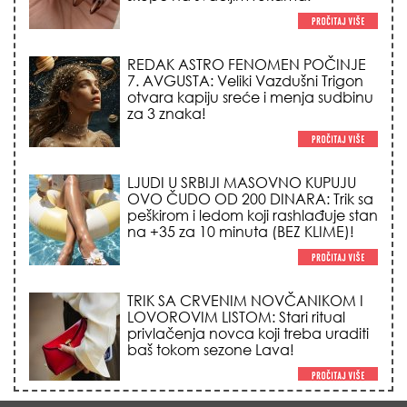
LJUDI U SRBIJI MASOVNO KUPUJU
OVO ČUDO OD 200 DINARA: Trik sa
peškirom i ledom koji rashlađuje stan
na +35 za 10 minuta (BEZ KLIME)!
TRIK SA CRVENIM NOVČANIKOM I
LOVOROVIM LISTOM: Stari ritual
privlačenja novca koji treba uraditi
baš tokom sezone Lava!
HEMIJA VAM UOPŠTE NE TREBA:
Ovako su naše bake čistile kuću za
0 dinara, a sve je blistalo i mirisalo
danima!
Trik od 0 dinara sa ledom i