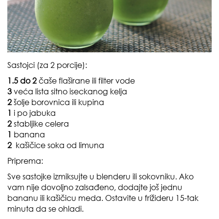
Sastojci (za 2 porcije):
1.5 do 2
čaše flaširane ili filter vode
3
veća lista sitno iseckanog kelja
2
šolje borovnica ili kupina
1
i po jabuka
2
stabljike celera
1
banana
2
kašičice soka od limuna
Priprema
:
Sve sastojke izmiksujte u blenderu ili sokovniku. Ako
vam nije dovoljno zalsađeno, dodajte još jednu
bananu ili kašičicu meda. Ostavite u frižideru 15-tak
minuta da se ohladi.