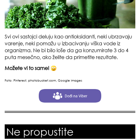
Svi ovi sastojci deluju kao antioksidanti, neki ubrzavaju
varenje, neki pomažu u izbacivanju viška vode iz
organizma. Ne bi bilo loše da ga konzumirate 3 do 4
puta mesečno, ako želite da primetite rezultate.
Možete vi to same!
Foto: Pinterest, photobucket.com, Google images
Ne propustite