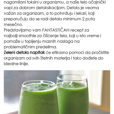
nagomilani toksini u organizmu, a naše telo očajnički
vapi za dobrom detoksikacijom. Detoks je veoma
važan za organizam, a to potvrđuju i lekari, koji
preporučuju da se radi detoks minimum 2 puta
mesečno.
Predstavljamo vam FANTASTIČAN recept za
najbolji
smoothie za čišćenje tela
, koji u isto vreme i
pomaže u topljenju masnih naslaga na
problematičnim predelima.
Zeleni detoks napitak
će efikasno pomoći da pročistite
organizam od svih štetnih materija i tako dođete do
idealne linije.