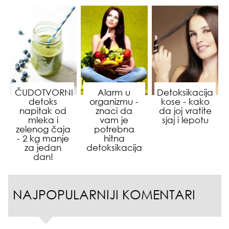
ČUDOTVORNI
Alarm u
Detoksikacija
detoks
organizmu -
kose - kako
napitak od
znaci da
da joj vratite
mleka i
vam je
sjaj i lepotu
zelenog čaja
potrebna
- 2 kg manje
hitna
za jedan
detoksikacija
dan!
NAJPOPULARNIJI KOMENTARI