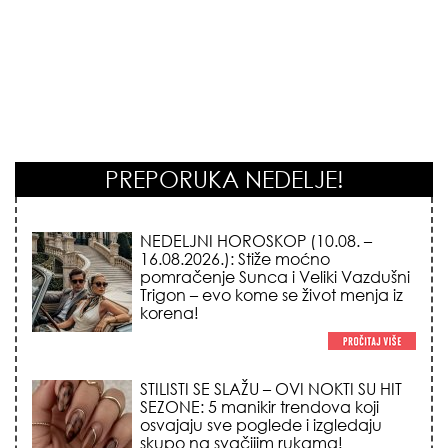
PREPORUKA NEDELJE!
STILISTI SE SLAŽU – OVI NOKTI SU HIT
SEZONE: 5 manikir trendova koji
osvajaju sve poglede i izgledaju
skupo na svačijim rukama!
REDAK ASTRO FENOMEN POČINJE
7. AVGUSTA: Veliki Vazdušni Trigon
otvara kapiju sreće i menja sudbinu
za 3 znaka!