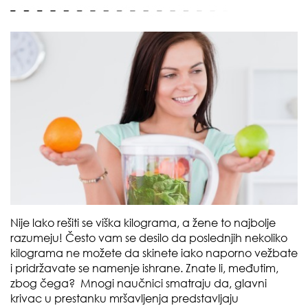
Nije lako rešiti se viška kilograma, a žene to najbolje
razumeju! Često vam se desilo da poslednjih nekoliko
kilograma ne možete da skinete iako naporno vežbate
i pridržavate se namenje ishrane. Znate li, međutim,
zbog čega? Mnogi naučnici smatraju da, glavni
krivac u prestanku mršavljenja predstavljaju