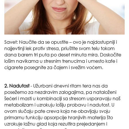
Savet:
Naučite da se opustite – ovo je najdostupniji i
najjevtinji lek protiv stresa, priuštite svom telu tokom
dana barem tri puta po deset minuta mira. Doskočite
lošim navikama u stresnim trenucima i umesto kafe i
cigarete posegnite za čajem i svežim voćem.
2. Nadutost
- Užurbani dnevni ritam tera nas da
posežemo za nezdravim zalogajima, pa nataloženi
šećeri i masti u kombinaciji sa stresom usporavaju naš
metabolizam i uzrokuju lošiju probavu i nadutost. U
ovom slučaju pate creva koja ne obavljaju svoju
primarnu funkciju apsorpcije hranjivih materija što
uzrokuje lažnu glad koja rezultira prejedanjem i