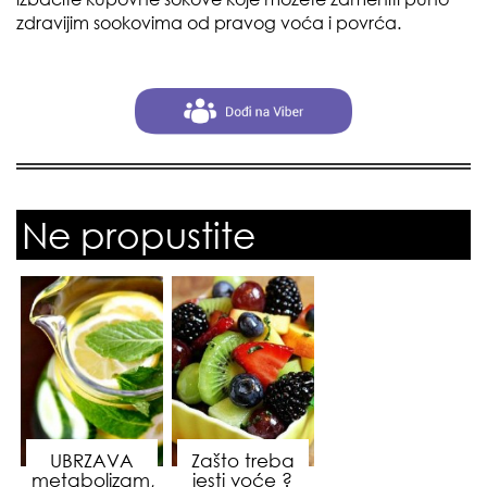
zdravijim sookovima od pravog voća i povrća.
Ne propustite
UBRZAVA
Zašto treba
metabolizam,
jesti voće ?