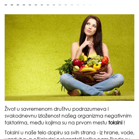
Život u savremenom društvu podrazumeva i
svakodnevnu izloženost našeg organizma
negativnim
faktorima
, među kojima su na prvom mestu
toksini
!
Toksini u naše telo dopiru sa svih strana -
iz hrane, vode,