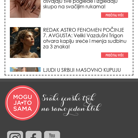
REDAK ASTRO FENOMEN POČINJE
7. AVGUSTA: Veliki Vazdušni Trigon
otvara kapiju sreće i menja sudbinu
za 3 znaka!
LJUDI U SRBIJI MASOVNO KUPUJU
OVO ČUDO OD 200 DINARA: Trik sa
peškirom i ledom koji rashlađuje stan
na +35 za 10 minuta (BEZ KLIME)!
DATUMI KOJI MENJAJU SUDBINU:
Ošišajte se OVIH dana u mesecu
ako želite da vam kosa raste kao iz
vode i privučete novu ljubav!
TRIK SA CRVENIM NOVČANIKOM I
LOVOROVIM LISTOM: Stari ritual
privlačenja novca koji treba uraditi