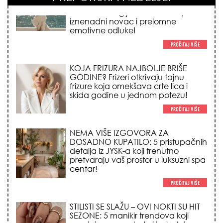
KOJA FRIZURA NAJBOLJE BRIŠE
GODINE? Frizeri otkrivaju tajnu
frizure koja omekšava crte lica i
skida godine u jednom potezu!
NEMA VIŠE IZGOVORA ZA
DOSADNO KUPATILO: 5 pristupačnih
detalja iz JYSK-a koji trenutno
pretvaraju vaš prostor u luksuzni spa
centar!
STILISTI SE SLAŽU – OVI NOKTI SU HIT
SEZONE: 5 manikir trendova koji
osvajaju sve poglede i izgledaju
skupo na svačijim rukama!