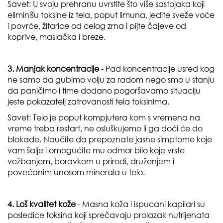
Savet:
U svoju prehranu uvrstite što više sastojaka koji
eliminišu toksine iz tela, poput limuna, jedite sveže voće
i povrće, žitarice od celog zrna i pijte čajeve od
koprive, maslačka i breze.
3. Manjak koncentracije
- Pad koncentracije usred kog
ne samo da gubimo volju za radom nego smo u stanju
da paničimo i time dodano pogoršavamo situaciju
jeste pokazatelj zatrovanosti tela toksinima.
Savet: Telo je poput kompjutera kom s vremena na
vreme treba restart, ne osluškujemo li ga doći će do
blokade. Naučite da prepoznate jasne simptome koje
vam šalje i omogućite mu odmor bilo koje vrste
vežbanjem, boravkom u prirodi, druženjem i
povećanim unosom minerala u telo.
4. Loš kvalitet kože
- Masna koža i ispucani kapilari su
posledice toksina koji sprečavaju prolazak nutrijenata