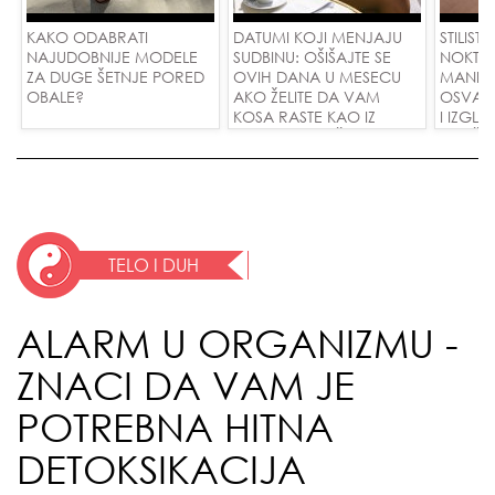
KAKO ODABRATI
DATUMI KOJI MENJAJU
STILISTI
NAJUDOBNIJE MODELE
SUDBINU: OŠIŠAJTE SE
NOKTI S
ZA DUGE ŠETNJE PORED
OVIH DANA U MESECU
MANIKI
OBALE?
AKO ŽELITE DA VAM
OSVAJ
KOSA RASTE KAO IZ
I IZGL
VODE I PRIVUČETE NOVU
SVAČIJ
LJUBAV!
TELO I DUH
ALARM U ORGANIZMU -
ZNACI DA VAM JE
POTREBNA HITNA
DETOKSIKACIJA