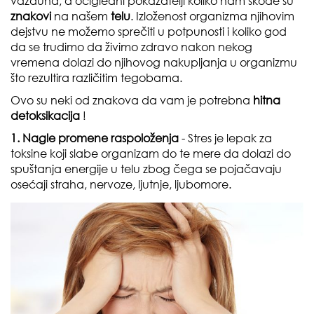
vazduha
, a očigledni pokazatelji koliko nam škode su
znakovi
na našem
telu
. Izloženost organizma njihovim
dejstvu ne možemo sprečiti u potpunosti i koliko god
da se trudimo da živimo zdravo nakon nekog
vremena dolazi do njihovog nakupljanja u organizmu
što rezultira različitim tegobama.
Ovo su neki od znakova da vam je potrebna
hitna
detoksikacija
!
1. Nagle promene raspoloženja
- Stres je lepak za
toksine koji slabe organizam do te mere da dolazi do
spuštanja energije u telu zbog čega se pojačavaju
osećaji straha, nervoze, ljutnje, ljubomore.