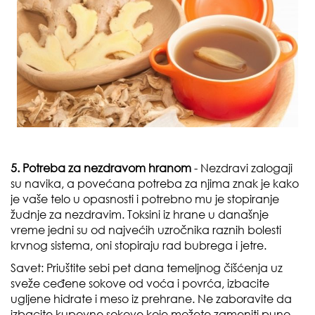
5. Potreba za nezdravom hranom
- Nezdravi zalogaji
su navika, a povećana potreba za njima znak je kako
je vaše telo u opasnosti i potrebno mu je stopiranje
žudnje za nezdravim. Toksini iz hrane u današnje
vreme jedni su od najvećih uzročnika raznih bolesti
krvnog sistema, oni stopiraju rad bubrega i jetre.
Savet:
Priuštite sebi pet dana temeljnog čišćenja uz
sveže ceđene sokove od voća i povrća, izbacite
ugljene hidrate i meso iz prehrane. Ne zaboravite da
izbacite kupovne sokove koje možete zameniti puno