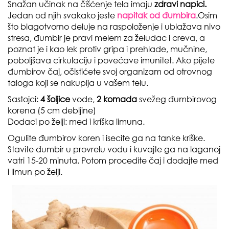
Snažan učinak na čišćenje tela imaju
zdravi napici.
Jedan od njih svakako jeste
napitak od đumbira
.Osim
što blagotvorno deluje na raspoloženje i ublažava nivo
stresa, đumbir je pravi melem za želudac i creva, a
poznat je i kao lek protiv gripa i prehlade, mučnine,
poboljšava cirkulaciju i povećave imunitet. Ako pijete
đumbirov čaj, očistićete svoj organizam od otrovnog
taloga koji se nakuplja u vašem telu.
Sastojci:
4 šoljice
vode,
2 komada
svežeg đumbirovog
korena (5 cm debljine)
Dodaci po želji:
med i kriška limuna.
Ogulite đumbirov koren i isecite ga na tanke kriške.
Stavite đumbir u provrelu vodu i kuvajte ga na laganoj
vatri 15-20 minuta. Potom procedite čaj i dodajte med
i limun po želji.