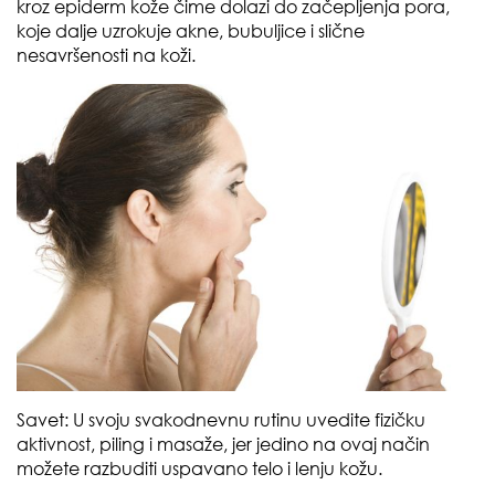
kroz epiderm kože čime dolazi do začepljenja pora,
koje dalje uzrokuje akne, bubuljice i slične
nesavršenosti na koži.
Savet:
U svoju svakodnevnu rutinu uvedite fizičku
aktivnost, piling i masaže, jer jedino na ovaj način
možete razbuditi uspavano telo i lenju kožu.