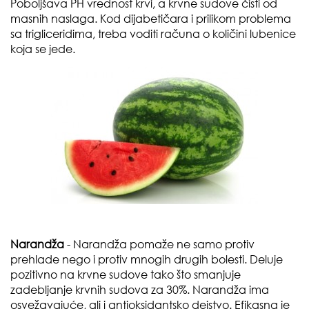
Poboljšava PH vrednost krvi, a krvne sudove čisti od
masnih naslaga. Kod dijabetičara i prilikom problema
sa trigliceridima, treba voditi računa o količini lubenice
koja se jede.
Narandža
- Narandža pomaže ne samo protiv
prehlade nego i protiv mnogih drugih bolesti. Deluje
pozitivno na krvne sudove tako što smanjuje
zadebljanje krvnih sudova za 30%. Narandža ima
osvežavajuće, ali i antioksidantsko dejstvo. Efikasna je