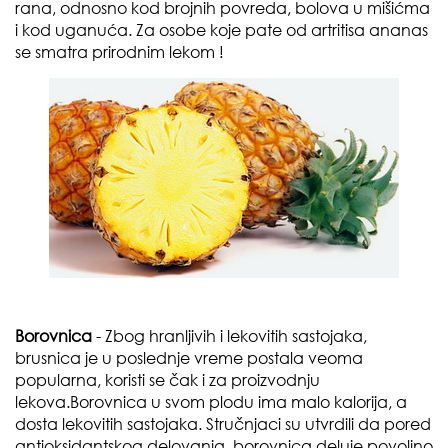
rana, odnosno kod brojnih povreda, bolova u mišićma
i kod uganuća. Za osobe koje pate od artritisa ananas
se smatra prirodnim lekom !
Borovnica
- Zbog hranljivih i lekovitih sastojaka,
brusnica je u poslednje vreme postala veoma
popularna, koristi se čak i za proizvodnju
lekova.Borovnica u svom plodu ima malo kalorija, a
dosta lekovitih sastojaka. Stručnjaci su utvrdili da pored
antioksidantskog delovanja, borovnica deluje povoljno