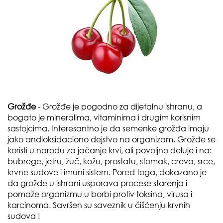
Grožđe
- Grožđe je pogodno za dijetalnu ishranu, a
bogato je mineralima, vitaminima i drugim korisnim
sastojcima. Interesantno je da semenke grožđa imaju
jako andioksidaciono dejstvo na organizam. Grožđe se
koristi u narodu za jačanje krvi, ali povoljno deluje i na:
bubrege, jetru, žuč, kožu, prostatu, stomak, creva, srce,
krvne sudove i imuni sistem. Pored toga, dokazano je
da grožđe u ishrani usporava procese starenja i
pomaže organizmu u borbi protiv toksina, virusa i
karcinoma. Savršen su saveznik u čišćenju krvnih
sudova !