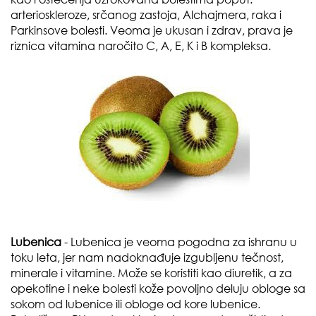
arterioskleroze, srčanog zastoja, Alchajmera, raka i
Parkinsove bolesti. Veoma je ukusan i zdrav, prava je
riznica vitamina naročito C, A, E, K i B kompleksa.
Lubenica
- Lubenica je veoma pogodna za ishranu u
toku leta, jer nam nadoknađuje izgubljenu tečnost,
minerale i vitamine. Može se koristiti kao diuretik, a za
opekotine i neke bolesti kože povoljno deluju obloge sa
sokom od lubenice ili obloge od kore lubenice.