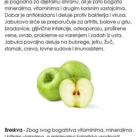
je pogodna za dijetalnu ishranu, ali je zato bogata
mineralima, vitaminima i drugim korisnim sastojcima.
Dobar je antioksidans i deluje protiv bakterija i virusa.
Jabukovo sirće se preporučuje za artritis, bolove u grlu,
bradavice, gljivične infekcije, osteoporozu, proširene
vene, svrab, probleme sa varenjem i zadah iz usta.
Jabuka povoljno deluje na bubrege, jetru, žuč,
stomak, creva, krvne sudove i imunosistem.
Breskva
- Zbog svog bogatstva vitaminima, mineralima
i biljnim vlaknima, a minimalne kalorijske vrednosti,