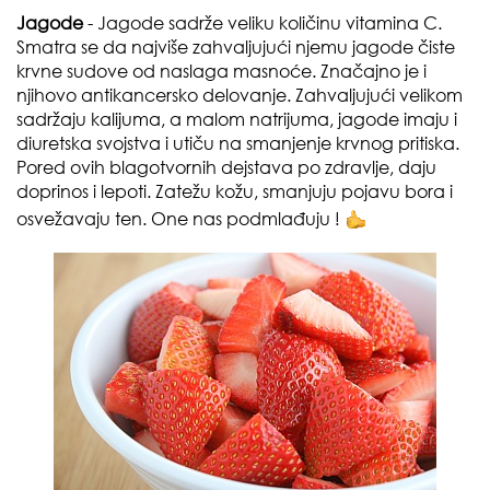
Jagode
- Jagode sadrže veliku količinu vitamina C.
Smatra se da najviše zahvaljujući njemu jagode čiste
krvne sudove od naslaga masnoće. Značajno je i
njihovo antikancersko delovanje. Zahvaljujući velikom
sadržaju kalijuma, a malom natrijuma, jagode imaju i
diuretska svojstva i utiču na smanjenje krvnog pritiska.
Pored ovih blagotvornih dejstava po zdravlje, daju
doprinos i lepoti. Zatežu kožu, smanjuju pojavu bora i
osvežavaju ten. One nas podmlađuju !