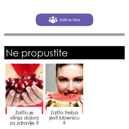
Ne propustite
Zašto je
Zašto treba
višnja dobra
jesti lubenicu
za zdravlje ?
?