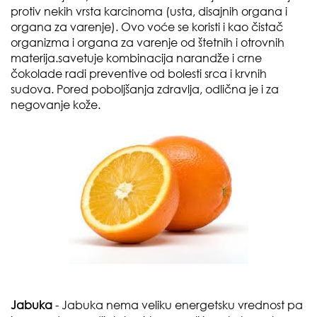
protiv nekih vrsta karcinoma (usta, disajnih organa i
organa za varenje). Ovo voće se koristi i kao čistač
organizma i organa za varenje od štetnih i otrovnih
materija.savetuje kombinacija narandže i crne
čokolade radi preventive od bolesti srca i krvnih
sudova. Pored poboljšanja zdravlja, odlična je i za
negovanje kože.
Jabuka
- Jabuka nema veliku energetsku vrednost pa