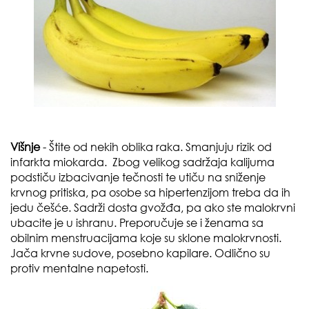
Višnje
- Štite od nekih oblika raka. Smanjuju rizik od
infarkta miokarda. Zbog velikog sadržaja kalijuma
podstiču izbacivanje tečnosti te utiču na sniženje
krvnog pritiska, pa osobe sa hipertenzijom treba da ih
jedu češće. Sadrži dosta gvožđa, pa ako ste malokrvni
ubacite je u ishranu. Preporučuje se i ženama sa
obilnim menstruacijama koje su sklone malokrvnosti.
Jača krvne sudove, posebno kapilare. Odlično su
protiv mentalne napetosti.