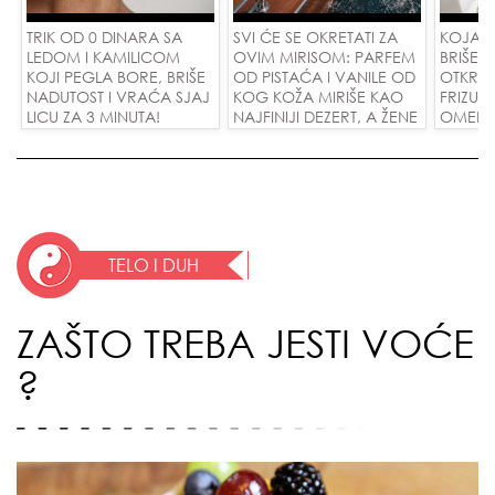
TRIK OD 0 DINARA SA
SVI ĆE SE OKRETATI ZA
KOJA F
LEDOM I KAMILICOM
OVIM MIRISOM: PARFEM
BRIŠE 
KOJI PEGLA BORE, BRIŠE
OD PISTAĆA I VANILE OD
OTKRIV
NADUTOST I VRAĆA SJAJ
KOG KOŽA MIRIŠE KAO
FRIZUR
LICU ZA 3 MINUTA!
NAJFINIJI DEZERT, A ŽENE
OMEKŠA
SU POLUDELE ZA
SKIDA 
ZAMENOM OD 1.800
JEDNO
DINARA!
TELO I DUH
ZAŠTO TREBA JESTI VOĆE
?