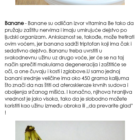
Banane
- Banane su odličan izvor vitamina Be tako da
pružaju zaštitu nervima i imaju umirujuće dejstvo po
ljudski organizam. Anksioznost se, takođe, može tretirati
ovim voćem, jer banana sadrži triptofan koji ima čak i
sedativno dejstvo. Bananu treba uvrstiti u
svakodnevnu užinu uz drugo voće, jer će se na taj
način sprečiti makularna degeneracija i zaštitiće se
oči, a one čuvaju i kosti i zglobove.U samo jednoj
banani srednje veličine ima oko 450 grama kalijuma
što znači da nas štiti od ateroskleroze krvnih sudova i
oboljenja srčanog mišića. I konačno, njihova hranljiva
vrednost je jako visoka, tako da je slobodno možete
koristiti kao užinu između obroka ili ,,da prevarite glad''
!