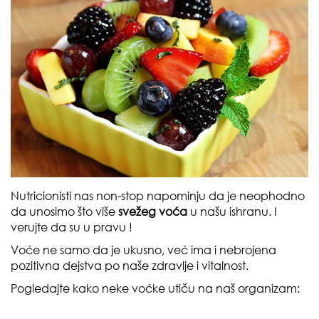
Nutricionisti nas non-stop napominju da je neophodno
da unosimo što više
svežeg voća
u našu ishranu. I
verujte da su u pravu !
Voće ne samo da je ukusno, već ima i nebrojena
pozitivna dejstva po naše zdravlje i vitalnost.
Pogledajte kako neke voćke utiču na naš organizam: