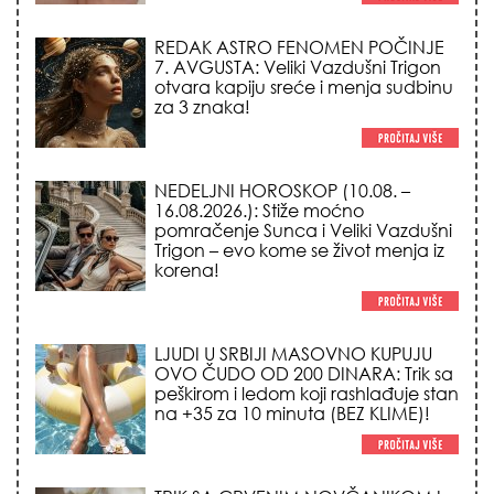
REDAK ASTRO FENOMEN POČINJE
7. AVGUSTA: Veliki Vazdušni Trigon
otvara kapiju sreće i menja sudbinu
za 3 znaka!
NEDELJNI HOROSKOP (10.08. –
16.08.2026.): Stiže moćno
pomračenje Sunca i Veliki Vazdušni
Trigon – evo kome se život menja iz
korena!
LJUDI U SRBIJI MASOVNO KUPUJU
OVO ČUDO OD 200 DINARA: Trik sa
peškirom i ledom koji rashlađuje stan
na +35 za 10 minuta (BEZ KLIME)!