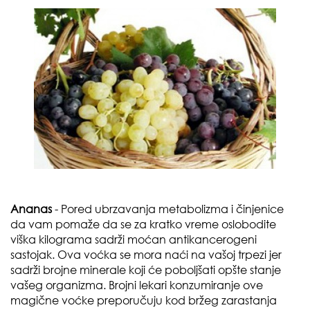
Ananas
- Pored ubrzavanja metabolizma i činjenice
da vam pomaže da se za kratko vreme oslobodite
viška kilograma sadrži moćan antikancerogeni
sastojak. Ova voćka se mora naći na vašoj trpezi jer
sadrži brojne minerale koji će poboljšati opšte stanje
vašeg organizma. Brojni lekari konzumiranje ove
magične voćke preporučuju kod bržeg zarastanja