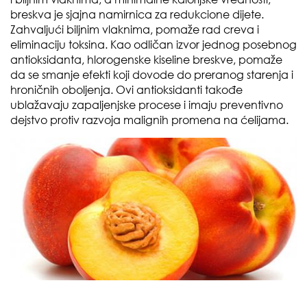
breskva je sjajna namirnica za redukcione dijete.
Zahvaljući biljnim vlaknima, pomaže rad creva i
eliminaciju toksina. Kao odličan izvor jednog posebnog
antioksidanta, hlorogenske kiseline breskve, pomaže
da se smanje efekti koji dovode do preranog starenja i
hroničnih oboljenja. Ovi antioksidanti takođe
ublažavaju zapaljenjske procese i imaju preventivno
dejstvo protiv razvoja malignih promena na ćelijama.