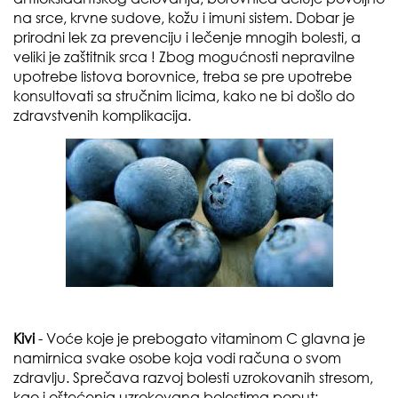
na srce, krvne sudove, kožu i imuni sistem. Dobar je
prirodni lek za prevenciju i lečenje mnogih bolesti, a
veliki je zaštitnik srca ! Zbog mogućnosti nepravilne
upotrebe listova borovnice, treba se pre upotrebe
konsultovati sa stručnim licima, kako ne bi došlo do
zdravstvenih komplikacija.
Kivi
- Voće koje je prebogato vitaminom C glavna je
namirnica svake osobe koja vodi računa o svom
zdravlju. Sprečava razvoj bolesti uzrokovanih stresom,
kao i oštećenja uzrokovana bolestima poput: