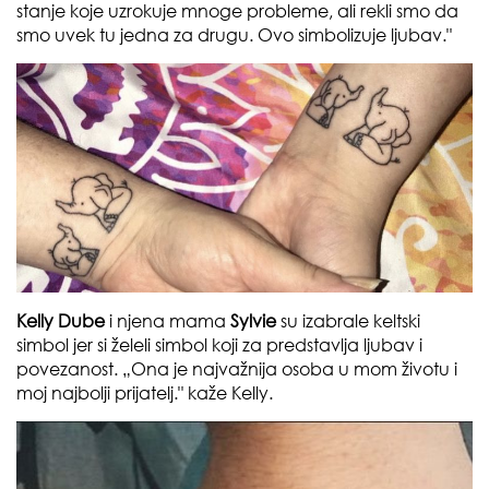
stanje koje uzrokuje mnoge probleme, ali rekli smo da
smo uvek tu jedna za drugu. Ovo simbolizuje ljubav."
Kelly Dube
i njena mama
Sylvie
su izabrale keltski
simbol jer si želeli simbol koji za predstavlja ljubav i
povezanost. „Ona je najvažnija osoba u mom životu i
moj najbolji prijatelj." kaže Kelly.