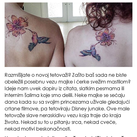
Razmišljate o novoj tetovaži? Zašto baš sada ne biste
obeležili posebnu vezu majke i ćerke svežim mastilom?
Ideje nam uvek dopiru iz citata, slatkim pesmama ili
internim šalima koje smo delili. Neke majke se sećaju
dana kada su sa svojim princezama uživale gledajući
crtane filmove, pa tetoviraju Disney junake. Ove male
tetovaže slave neraskidivu vezu koja traje do kraja
života. Nekad su to u pitanju srca, nekad cveće,
nekad motivi beskonačnosti.