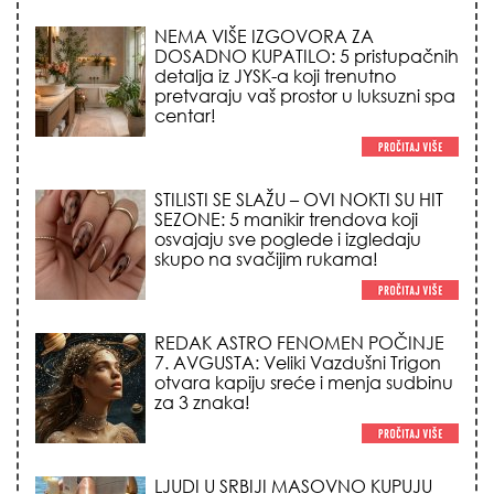
NEMA VIŠE IZGOVORA ZA
DOSADNO KUPATILO: 5 pristupačnih
detalja iz JYSK-a koji trenutno
pretvaraju vaš prostor u luksuzni spa
centar!
STILISTI SE SLAŽU – OVI NOKTI SU HIT
SEZONE: 5 manikir trendova koji
osvajaju sve poglede i izgledaju
skupo na svačijim rukama!
REDAK ASTRO FENOMEN POČINJE
7. AVGUSTA: Veliki Vazdušni Trigon
otvara kapiju sreće i menja sudbinu
za 3 znaka!
LJUDI U SRBIJI MASOVNO KUPUJU