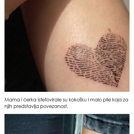
Mama i ćerka istetovirale su kokošku i malo pile koja za
njih predstavlja povezanost.