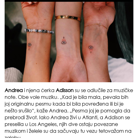
Andrea
i njena ćerka
Adisson
su se odlučile za muzičke
note. Obe vole muziku. „Kad je bila mala, pevala bih
joj originalnu pesmu kada bi bila povređena ili bi je
nešto srušilo“, kaže Andrea. „Pesma joj je pomogla da
prebrodi život. Iako Andrea živi u Atlanti, a Addison se
preselila u Los Angeles, njih dve ostaju povezane
muzikom i želele su da sačuvaju tu vezu tetovažom na
zglobu.