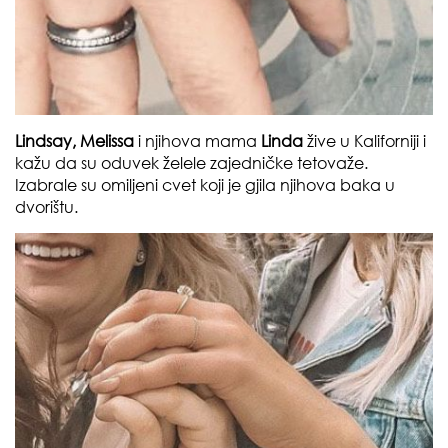
Lindsay,
Melissa
i njihova mama
Linda
žive u Kaliforniji i
kažu da su oduvek želele zajedničke tetovaže.
Izabrale su omiljeni cvet koji je gjila njihova baka u
dvorištu.