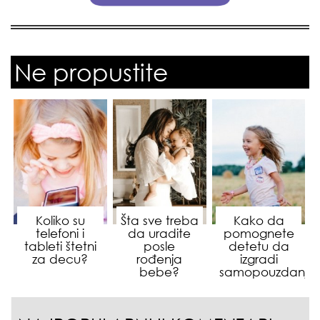
Ne propustite
Koliko su
Šta sve treba
Kako da
telefoni i
da uradite
pomognete
tableti štetni
posle
detetu da
za decu?
rođenja
izgradi
bebe?
samopouzdanje