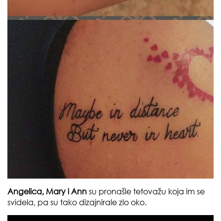
Angelica, Mary i Ann
su pronašle tetovažu koja im se
svidela, pa su tako dizajnirale zlo oko.