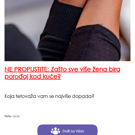
NE PROPUSTITE: Zašto sve više žena bira
porođaj kod kuće?
Koja tetovaža vam se najviše dopada?
Foto:
izvor