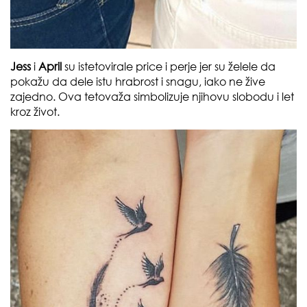
Jess
i
April
su istetovirale price i perje jer su želele da
pokažu da dele istu hrabrost i snagu, iako ne žive
zajedno. Ova tetovaža simbolizuje njihovu slobodu i let
kroz život.