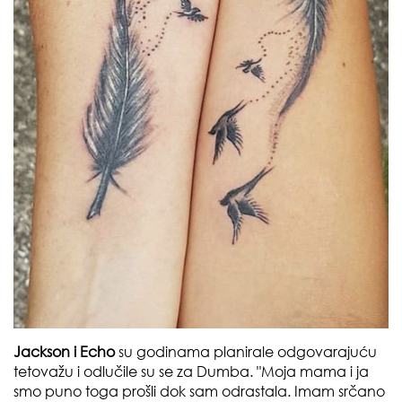
Jackson i
Echo
su godinama planirale odgovarajuću
tetovažu i odlučile su se za Dumba. "Moja mama i ja
smo puno toga prošli dok sam odrastala. Imam srčano