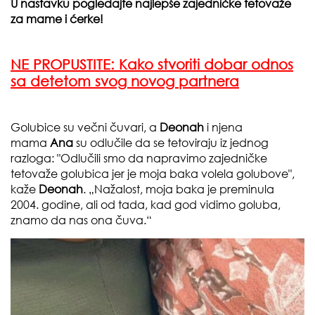
U nastavku pogledajte najlepše zajedničke tetovaže
za mame i ćerke!
NE PROPUSTITE:
Kako stvoriti dobar odnos
sa detetom svog novog partnera
Golubice su večni čuvari, a
Deonah
i njena
mama
Ana
su odlučile da se tetoviraju iz jednog
razloga: "Odlučili smo da napravimo zajedničke
tetovaže golubica jer je moja baka volela golubove",
kaže
Deonah
. „Nažalost, moja baka je preminula
2004. godine, ali od tada, kad god vidimo goluba,
znamo da nas ona čuva.“