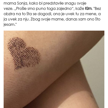
mama Sonja, kako bi predstavile snagu svoje
veze. „Prošle smo puno toga zajedno“, kaže
Kim
. "Bez
obzira na to šta se dogodi, ona je uvek tu za mene, a
ja uvek za nju. Zbog svoje mame, danas sam ono što
jesam."