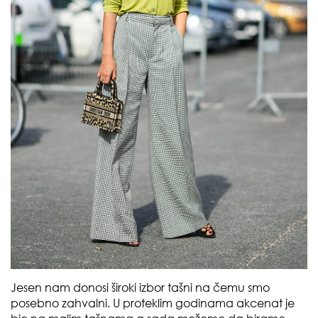
Jesen nam donosi široki izbor tašni na čemu smo
posebno zahvalni. U proteklim godinama akcenat je