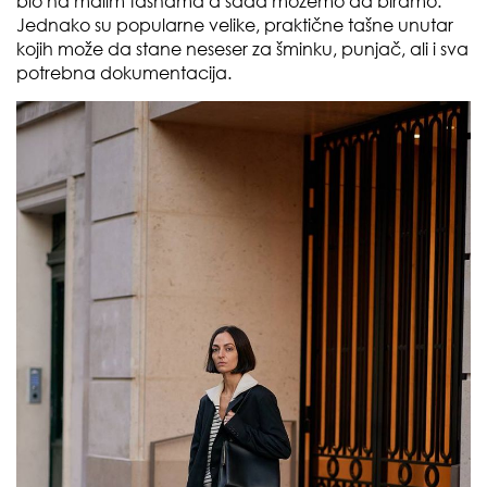
bio na malim tašnama a sada možemo da biramo.
Jednako su popularne velike, praktične tašne unutar
kojih može da stane neseser za šminku, punjač, ali i sva
potrebna dokumentacija.