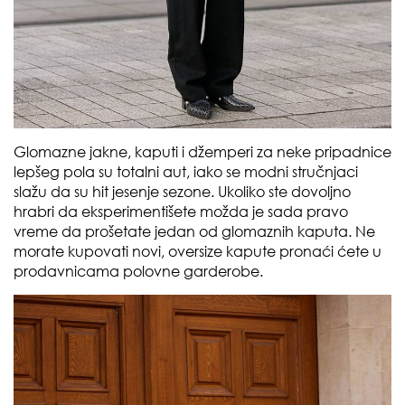
Glomazne jakne, kaputi i džemperi za neke pripadnice
lepšeg pola su totalni aut, iako se modni stručnjaci
slažu da su hit jesenje sezone. Ukoliko ste dovoljno
hrabri da eksperimentišete možda je sada pravo
vreme da prošetate jedan od glomaznih kaputa. Ne
morate kupovati novi, oversize kapute pronaći ćete u
prodavnicama polovne garderobe.