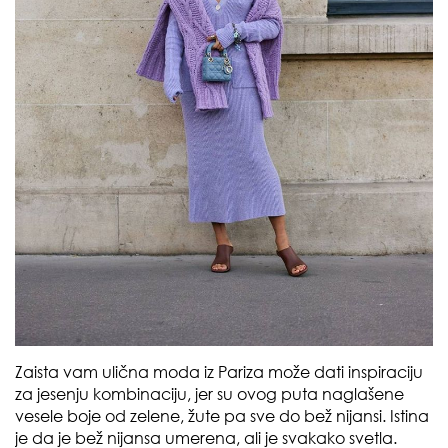
Zaista vam ulična moda iz Pariza može dati inspiraciju
za jesenju kombinaciju, jer su ovog puta naglašene
vesele boje od zelene, žute pa sve do bež nijansi. Istina
je da je bež nijansa umerena, ali je svakako svetla.