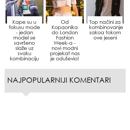
Kape su u
Od
Top načini za
fokusu mode
Kopaonika
kombinovanje
- jedan
do London
sakoa tokom
model se
Fashion
ove jeseni
savršeno
Week-a -
slaže uz
novi modni
svaku
projekat nas
kombinaciju
je oduševio!
NAJPOPULARNIJI KOMENTARI