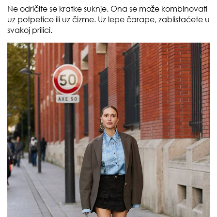
Ne odričite se kratke suknje. Ona se može kombinovati
uz potpetice ili uz čizme. Uz lepe čarape, zablistaćete u
svakoj prilici.