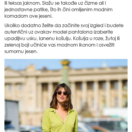
ili teksas jaknom. Slažu se takođe uz čizme ali i
jednostavne patike, što ih čini omiljenim modnim
komadom ove jeseni.
Ukoliko dodatno želite da začinite svoj izgled i budete
autentični uz ovakav model pantalona izaberite
upadljivu usku, lanenu košulju. Košulja u roze, žutoj ili
zelenoj boji učiniće vas modnom ikonom i osvežiti
sumornu jesen.