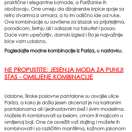
praktične i elegantne komade, a Parižanke ih
obožavaju. One umeju da dizajnerske krpice spoje sa
retro stvarima iz ormara, a to im odlično ide od ruke.
Ove kombinacije su savršene za izlazak sa prijateljima,
porodicom, šetnju ali i odlazak na fakultet i posao.
Daće vam upečatljiv, damski izgled i što je najvažnije
biće vam udobno.
Pogledajte modne kombinacije iz Pariza, u nastavku.
NE PROPUSTITE:
JESENJA MODA ZA PUNIJI
STAS - OMILJENE KOMBINACIJE
Udobne, široke poslovne pantalone su osvojile ulice
Pariza, a kako je došla jesen akcenat je na kariranim
pantalonama ali i jednostavnim bež i sivim modelima.
Možete ih kombinovati sa belom, crnom ili majicom u
omiljenoj boji. One će osvežiti vaš stajling i možete ih
kombinovati i sa različitim mantilima, kožnom jakonom