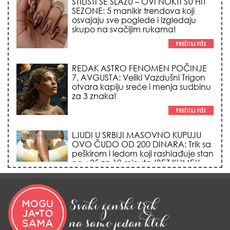
otvara kapiju sreće i menja sudbinu
za 3 znaka!
LJUDI U SRBIJI MASOVNO KUPUJU
OVO ČUDO OD 200 DINARA: Trik sa
peškirom i ledom koji rashlađuje stan
na +35 za 10 minuta (BEZ KLIME)!
DATUMI KOJI MENJAJU SUDBINU:
Ošišajte se OVIH dana u mesecu
ako želite da vam kosa raste kao iz
vode i privučete novu ljubav!
TRIK SA CRVENIM NOVČANIKOM I
LOVOROVIM LISTOM: Stari ritual
privlačenja novca koji treba uraditi
baš tokom sezone Lava!