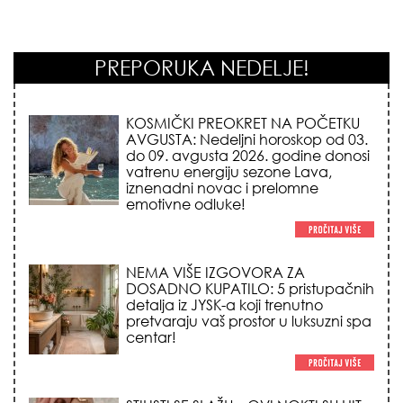
PREPORUKA NEDELJE!
NEMA VIŠE IZGOVORA ZA
DOSADNO KUPATILO: 5 pristupačnih
detalja iz JYSK-a koji trenutno
pretvaraju vaš prostor u luksuzni spa
centar!
STILISTI SE SLAŽU – OVI NOKTI SU HIT
SEZONE: 5 manikir trendova koji
osvajaju sve poglede i izgledaju
skupo na svačijim rukama!
REDAK ASTRO FENOMEN POČINJE
7. AVGUSTA: Veliki Vazdušni Trigon