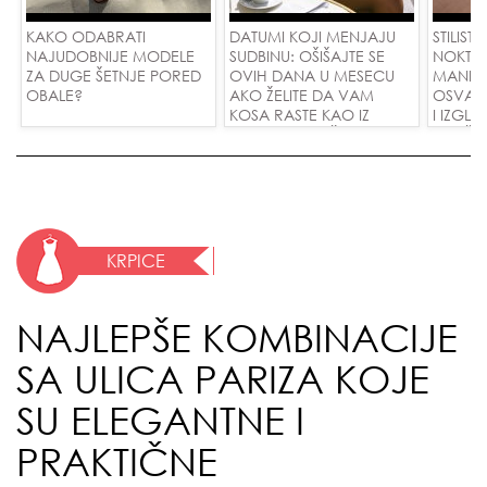
KAKO ODABRATI
DATUMI KOJI MENJAJU
STILISTI
NAJUDOBNIJE MODELE
SUDBINU: OŠIŠAJTE SE
NOKTI S
ZA DUGE ŠETNJE PORED
OVIH DANA U MESECU
MANIKI
OBALE?
AKO ŽELITE DA VAM
OSVAJ
KOSA RASTE KAO IZ
I IZGL
VODE I PRIVUČETE NOVU
SVAČIJ
LJUBAV!
KRPICE
NAJLEPŠE KOMBINACIJE
SA ULICA PARIZA KOJE
SU ELEGANTNE I
PRAKTIČNE