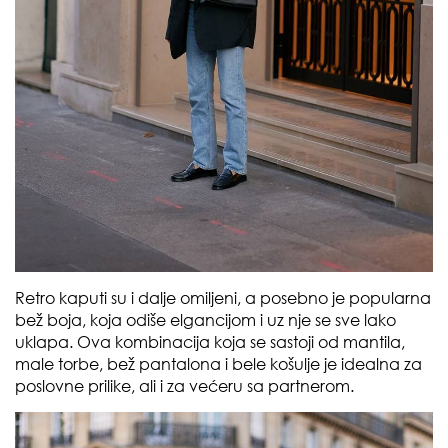
Retro kaputi su i dalje omiljeni, a posebno je popularna
bež boja, koja odiše elgancijom i uz nje se sve lako
uklapa. Ova kombinacija koja se sastoji od mantila,
male torbe, bež pantalona i bele košulje je idealna za
poslovne prilike, ali i za većeru sa partnerom.