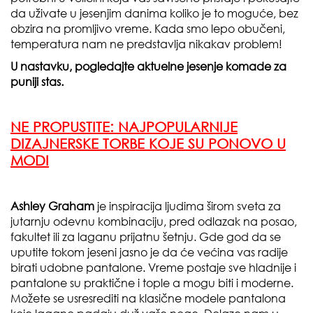
da uživate u jesenjim danima koliko je to moguće, bez
obzira na promljivo vreme. Kada smo lepo obučeni,
temperatura nam ne predstavlja nikakav problem!
U nastavku, pogledajte aktuelne jesenje komade za
puniji stas.
NE PROPUSTITE:
NAJPOPULARNIJE
DIZAJNERSKE TORBE KOJE SU PONOVO U
MODI
Ashley Graham
je inspiracija ljudima širom sveta za
jutarnju odevnu kombinaciju, pred odlazak na posao,
fakultet ili za laganu prijatnu šetnju. Gde god da se
uputite tokom jeseni jasno je da će većina vas radije
birati udobne pantalone. Vreme postaje sve hladnije i
pantalone su praktične i tople a mogu biti i moderne.
Možete se usresrediti na klasične modele pantalona