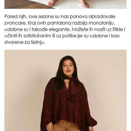
Pored njih, ove sezone su nas ponovo obradovale
zvoncare. Kroj ovih pantalona razbija monotoniju,
udobne su i takođe elegante. Možete ih nositi uz štikle i
učiniti ih sofisticiranim ili uz patike jer su udobne i kao
stvorene za šetnju.