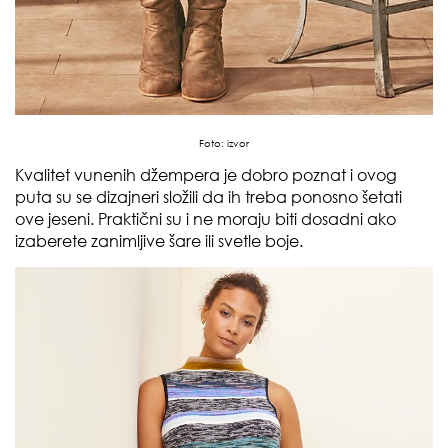
Foto:
izvor
Kvalitet vunenih džempera je dobro poznat i ovog
puta su se dizajneri složili da ih treba ponosno šetati
ove jeseni. Praktični su i ne moraju biti dosadni ako
izaberete zanimljive šare ili svetle boje.