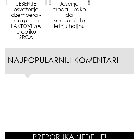
JESENJE
Jesenja
osveženje
moda - kako
džempera -
da
zakrpe na
kombinujete
LAKTOVIMA
letnju haljinu
u obliku
SRCA
NAJPOPULARNIJI KOMENTARI
PREPORUKA NEDELJE!