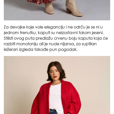
Za devojke koje vole eleganciju i ne odrču je se ni u
jednom trenutku, kaputi su neizostavni tokom jeseni.
Stilisti ovog puta predlažu crvenu boju kaputa koja će
razbiti monotoniju ali je nude nijansa, za suptilan
ležeran izgleda takođe pun pogodak.