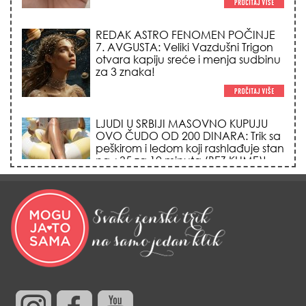
REDAK ASTRO FENOMEN POČINJE
7. AVGUSTA: Veliki Vazdušni Trigon
otvara kapiju sreće i menja sudbinu
za 3 znaka!
LJUDI U SRBIJI MASOVNO KUPUJU
OVO ČUDO OD 200 DINARA: Trik sa
peškirom i ledom koji rashlađuje stan
na +35 za 10 minuta (BEZ KLIME)!
DATUMI KOJI MENJAJU SUDBINU:
Ošišajte se OVIH dana u mesecu
ako želite da vam kosa raste kao iz
vode i privučete novu ljubav!
TRIK SA CRVENIM NOVČANIKOM I