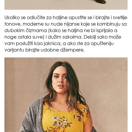
Ukoliko se odlučite za haljine opustite se i birajte i svetlije
tonove, moderne su nude nijanse koje se kombinuju sa
dubokim čizmama (kako se haljina ne bi isprljala a
noge ostala suve) i dužim sakoima. Deblji sako može
vam poslužiti kao jaknica, a ako ste za opušteniju
varijantu birajte udobne džempere.