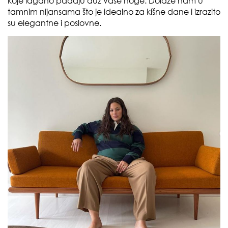
koje lagano padaju duž vaše noge. Dolaze nam u
tamnim nijansama što je idealno za kišne dane i izrazito
su elegantne i poslovne.