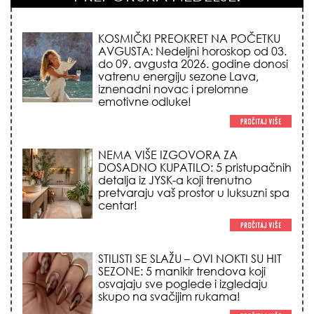
KOSMIČKI PREOKRET NA POČETKU
AVGUSTA: Nedeljni horoskop od 03.
do 09. avgusta 2026. godine donosi
vatrenu energiju sezone Lava,
iznenadni novac i prelomne
emotivne odluke!
NEMA VIŠE IZGOVORA ZA
DOSADNO KUPATILO: 5 pristupačnih
detalja iz JYSK-a koji trenutno
pretvaraju vaš prostor u luksuzni spa
centar!
STILISTI SE SLAŽU – OVI NOKTI SU HIT
SEZONE: 5 manikir trendova koji
osvajaju sve poglede i izgledaju
skupo na svačijim rukama!