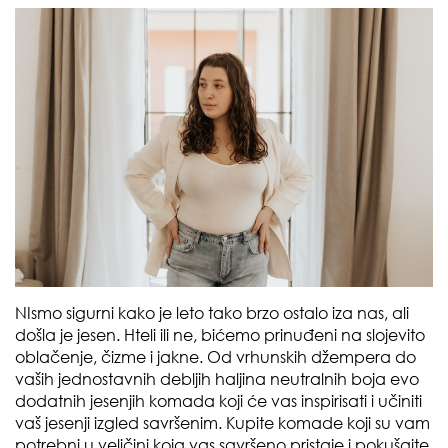
NIsmo sigurni kako je leto tako brzo ostalo iza nas, ali
došla je jesen. Hteli ili ne, bićemo prinuđeni na slojevito
oblačenje, čizme i jakne. Od vrhunskih džempera do
vaših jednostavnih debljih haljina neutralnih boja evo
dodatnih jesenjih komada koji će vas inspirisati i učiniti
vaš jesenji izgled savršenim. Kupite komade koji su vam
potrebni u veličini koja vas savršeno pristaje i pokušajte