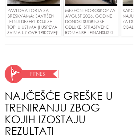
PAVLOVA TORTA SA
MESEČNI HOROSKOP ZA
KAKO 
BRESKVAMA: SAVRŠEN
AVGUST 2026. GODINE
NAJUD
LETNJI DESERT KOJI SE
DONOSI SUDBINSKE
ZA DUG
TOPI U USTIMA (I USPEVA
ODLUKE, STRASTVENE
OBALE
SVIMA UZ OVE TRIKOVE)!
ROMANSE I FINANSIJSKI
USPEH ZA SVE ZNAKOVE!
FITNES
NAJČEŠĆE GREŠKE U
TRENIRANJU ZBOG
KOJIH IZOSTAJU
REZULTATI