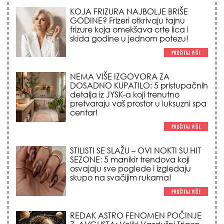
NEMA VIŠE IZGOVORA ZA
DOSADNO KUPATILO: 5 pristupačnih
detalja iz JYSK-a koji trenutno
pretvaraju vaš prostor u luksuzni spa
centar!
STILISTI SE SLAŽU – OVI NOKTI SU HIT
SEZONE: 5 manikir trendova koji
osvajaju sve poglede i izgledaju
skupo na svačijim rukama!
REDAK ASTRO FENOMEN POČINJE
7. AVGUSTA: Veliki Vazdušni Trigon
otvara kapiju sreće i menja sudbinu
za 3 znaka!
LJUDI U SRBIJI MASOVNO KUPUJU
OVO ČUDO OD 200 DINARA: Trik sa