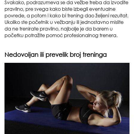
Svakako, podrazumeva se da vežbe treba da izvodite
pravilno, pre svega kako biste izbegli eventualne
povrede, a potom i kako bi trening dao željeni rezultat.
Ukoliko ste početnik u vežbanju ili jednostavno mislite
da ne trenirate pravilno, najbolje je da barem u
početku potražite pomoć profesionalnog trenera.
Nedovoljan ili prevelik broj treninga