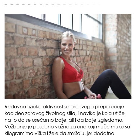
Redovna fizička aktivnost se pre svega preporučuje
kao deo zdravog životnog stila, i navika je koja utiče
na to da se osećamo bolje, ali i da bolje izgledamo.
Vežbanje je posebno važno za one koji muče muku sa
kilogramima viška i žele da smršaju, jer dodatno