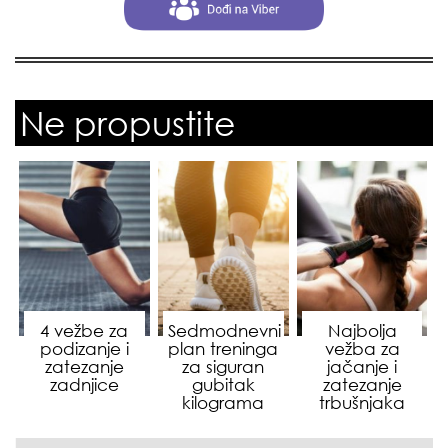
Ne propustite
4 vežbe za
Sedmodnevni
Najbolja
podizanje i
plan treninga
vežba za
zatezanje
za siguran
jačanje i
zadnjice
gubitak
zatezanje
kilograma
trbušnjaka