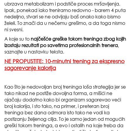
ubrzava metabolizam i podstiče proces mršavljenja.
Ipak, ponekad iako treniramo redovno - barem 4 puta
nedeljno, stvari se ne odvijaju baš onako kako bismo
želeli. To znači da u nečemu grešimo, a da toga nismo
ni svesni.
A koje su to
najčešće greške tokom treninga zbog kojih
izostaju rezultati po savetima profesionalnih trenera
,
saznajte u nastavku teksta.
NE PROPUSTITE: 10-minutni trening za ekspresno
sagorevanje kalorija
Kao što je nedovoljan broj treninga loša strategija jer se
tako nikad ne postiže dovoljna forma, a mišići ne
ojačaju dodatno kako bi organizam sagorevao veći
broj kalorija, i sto tako, na primer, i preteran broj
treninga bez dana odmora isto tako ne vodi ka
postizanju željenog cilja. To je samo jedan od mogućih
greški tokom treninga, a evo i ostalih na koje treba da