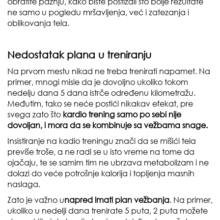
obratite pažnju, kako biste postizali što bolje rezultate
ne samo u pogledu mršavljenja, već i zatezanja i
oblikovanja tela.
Nedostatak plana u treniranju
Na prvom mestu nikad ne treba trenirati napamet. Na
primer, mnogi misle da je dovoljno ukoliko tokom
nedelju dana 5 dana istrče određenu kilometražu.
Međutim, tako se neće postići nikakav efekat, pre
svega zato što
kardio trening samo po sebi nije
dovoljan, i mora da se kombinuje sa vežbama snage.
Insistiranje na kadio treningu znači da se mišići tela
previše troše, a ne radi se u isto vreme na tome da
ojačaju, te se samim tim ne ubrzava metabolizam i ne
dolazi do veće potrošnje kalorija i topljenja masnih
naslaga.
Zato je važno u
napred imati plan vežbanja
. Na primer,
ukoliko u nedelji dana trenirate 5 puta, 2 puta možete