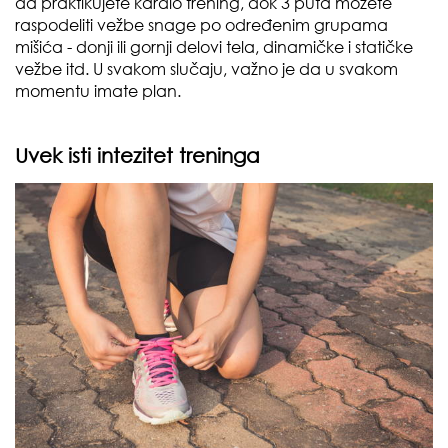
da praktikujete kardio trening, dok 3 puta možete
raspodeliti vežbe snage po određenim grupama
mišića - donji ili gornji delovi tela, dinamičke i statičke
vežbe itd. U svakom slučaju, važno je da u svakom
momentu imate plan.
Uvek isti intezitet treninga