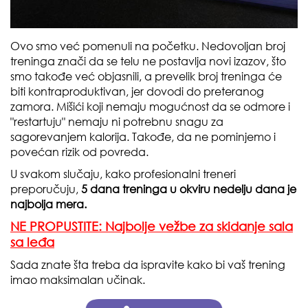
Ovo smo već pomenuli na početku. Nedovoljan broj
treninga znači da se telu ne postavlja novi izazov, što
smo takođe već objasnili, a prevelik broj treninga će
biti kontraproduktivan, jer dovodi do preteranog
zamora. Mišići koji nemaju mogućnost da se odmore i
"restartuju" nemaju ni potrebnu snagu za
sagorevanjem kalorija. Takođe, da ne pominjemo i
povećan rizik od povreda.
U svakom slučaju, kako profesionalni treneri
preporučuju,
5 dana treninga u okviru nedelju dana je
najbolja mera.
NE PROPUSTITE: Najbolje vežbe za skidanje sala
sa leđa
Sada znate šta treba da ispravite kako bi vaš trening
imao maksimalan učinak.