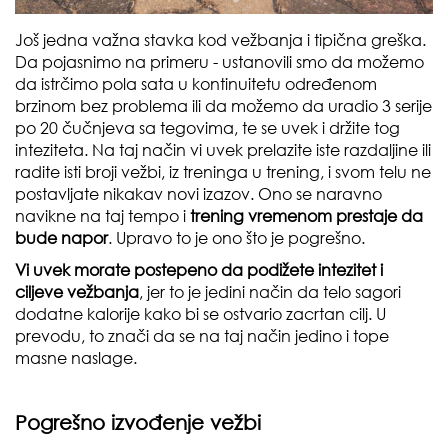
Još jedna važna stavka kod vežbanja i tipična greška.
Da pojasnimo na primeru - ustanovili smo da možemo
da istrčimo pola sata u kontinuitetu određenom
brzinom bez problema ili da možemo da uradio 3 serije
po 20 čučnjeva sa tegovima, te se uvek i držite tog
inteziteta. Na taj način vi uvek prelazite iste razdaljine ili
radite isti broji vežbi, iz treninga u trening, i svom telu ne
postavljate nikakav novi izazov. Ono se naravno
navikne na taj tempo i
trening vremenom prestaje da
bude napor
. Upravo to je ono što je pogrešno.
Vi uvek morate postepeno da podižete intezitet i
ciljeve vežbanja
, jer to je jedini način da telo sagori
dodatne kalorije kako bi se ostvario zacrtan cilj. U
prevodu, to znači da se na taj način jedino i tope
masne naslage.
Pogrešno izvođenje vežbi