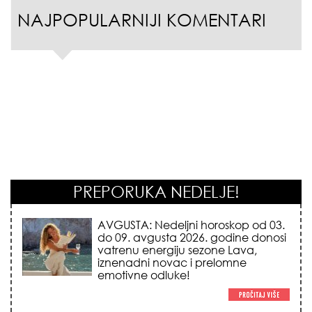
NAJPOPULARNIJI KOMENTARI
PREPORUKA NEDELJE!
KOJA FRIZURA NAJBOLJE BRIŠE
GODINE? Frizeri otkrivaju tajnu
frizure koja omekšava crte lica i
skida godine u jednom potezu!