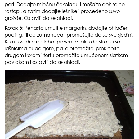
pari. Dodajte mlečnu čokoladu i mešajte dok se ne
rastopi, a zatim dodajte lešnike i proceđeno suvo
grožđe. Ostaviti da se ohladi.
Korak 5:
Penasto umutite margarin, dodajte ohlađen
puding, fil od žumanaca i promešajte da se sve sjedini.
Koru izvadite iz pleha, prevrnite tako da strana sa
lašnicima bude gore, pa je premažite, preklopite
drugom korom i tortu premažite umućenom slatkom
pavlakom i ostaviti da se ohladi.