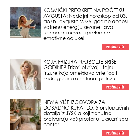
KOJA FRIZURA NAJBOLJE BRIŠE
GODINE? Frizeri otkrivaju tajnu
frizure koja omekšava crte lica i
skida godine u jednom potezu!
NEMA VIŠE IZGOVORA ZA
DOSADNO KUPATILO: 5 pristupačnih
detalja iz JYSK-a koji trenutno
pretvaraju vaš prostor u luksuzni spa
centar!
STILISTI SE SLAŽU – OVI NOKTI SU HIT
SEZONE: 5 manikir trendova koji
osvajaju sve poglede i izgledaju
skupo na svačijim rukama!
REDAK ASTRO FENOMEN POČINJE