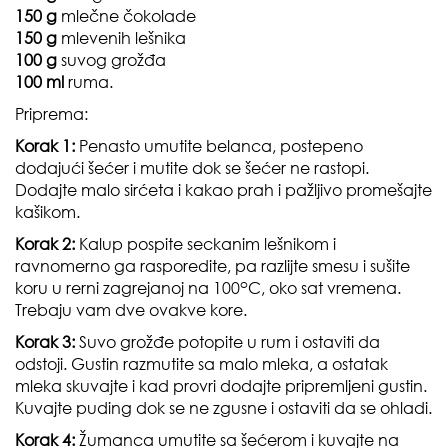
150 g
mlečne čokolade
150 g
mlevenih lešnika
100 g
suvog grožđa
100 ml
ruma.
Priprema:
Korak 1:
Penasto umutite belanca, postepeno
dodajući šećer i mutite dok se šećer ne rastopi.
Dodajte malo sirćeta i kakao prah i pažljivo promešajte
kašikom.
Korak 2:
Kalup pospite seckanim lešnikom i
ravnomerno ga rasporedite, pa razlijte smesu i sušite
o
koru u rerni zagrejanoj na 100
C, oko sat vremena.
Trebaju vam dve ovakve kore.
Korak 3:
Suvo grožđe potopite u rum i ostaviti da
odstoji. Gustin razmutite sa malo mleka, a ostatak
mleka skuvajte i kad provri dodajte pripremljeni gustin.
Kuvajte puding dok se ne zgusne i ostaviti da se ohladi.
Korak 4:
Žumanca umutite sa šećerom i kuvajte na