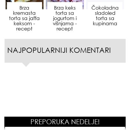
Brza
Brza keks
Čokoladna
kremasta
torta sa
sladoled
torta sa jaffa
jogurtom i
torta sa
keksom -
višnjama -
kupinama
recept
recept
NAJPOPULARNIJI KOMENTARI
PREPORUKA NEDELJE!