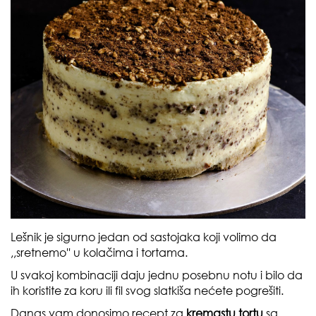
Lešnik je sigurno jedan od sastojaka koji volimo da
,,sretnemo'' u kolačima i tortama.
U svakoj kombinaciji daju jednu posebnu notu i bilo da
ih koristite za koru ili fil svog slatkiša nećete pogrešiti.
Danas vam donosimo recept za
kremastu tortu
sa