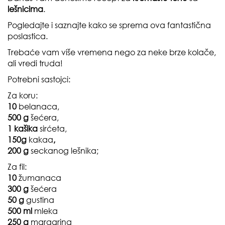
lešnicima
.
Pogledajte i saznajte kako se sprema ova fantastična
poslastica.
Trebaće vam više vremena nego za neke brze kolače,
ali vredi truda!
Potrebni sastojci:
Za koru:
10
belanaca,
500 g
šećera,
1 kašika
sirćeta,
150g
kakaa
,
200 g
seckanog lešnika;
Za fil:
10
žumanaca
300 g
šećera
50 g
gustina
500 ml
mleka
250 g
margarina