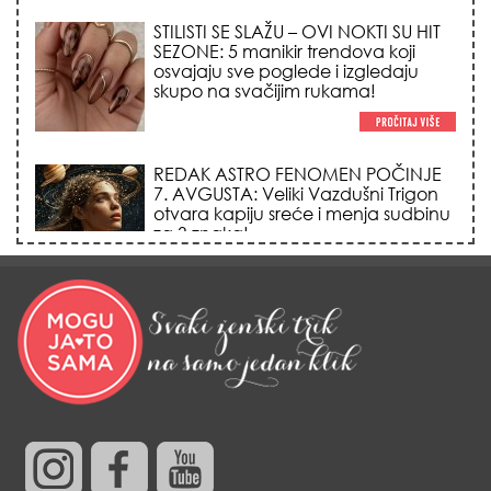
7. AVGUSTA: Veliki Vazdušni Trigon
otvara kapiju sreće i menja sudbinu
za 3 znaka!
LJUDI U SRBIJI MASOVNO KUPUJU
OVO ČUDO OD 200 DINARA: Trik sa
peškirom i ledom koji rashlađuje stan
na +35 za 10 minuta (BEZ KLIME)!
DATUMI KOJI MENJAJU SUDBINU:
Ošišajte se OVIH dana u mesecu
ako želite da vam kosa raste kao iz
vode i privučete novu ljubav!
TRIK SA CRVENIM NOVČANIKOM I
LOVOROVIM LISTOM: Stari ritual
privlačenja novca koji treba uraditi
baš tokom sezone Lava!