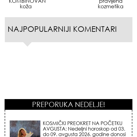
KOMBINOVANA
pravljena
koža
kozmetika
NAJPOPULARNIJI KOMENTARI
PREPORUKA NEDELJE!
KOJA FRIZURA NAJBOLJE BRIŠE
GODINE? Frizeri otkrivaju tajnu
frizure koja omekšava crte lica i