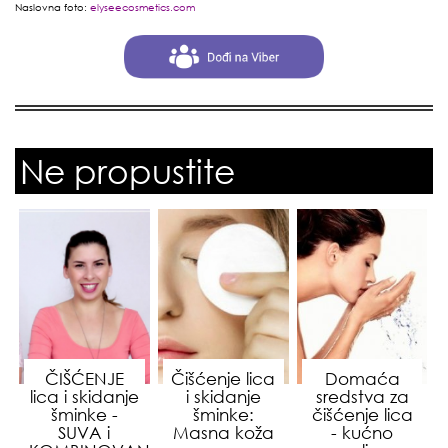
Naslovna foto:
elyseecosmetics.com
Ne propustite
ČIŠĆENJE
Čišćenje lica
Domaća
lica i skidanje
i skidanje
sredstva za
šminke -
šminke:
čišćenje lica
SUVA i
Masna koža
- kućno