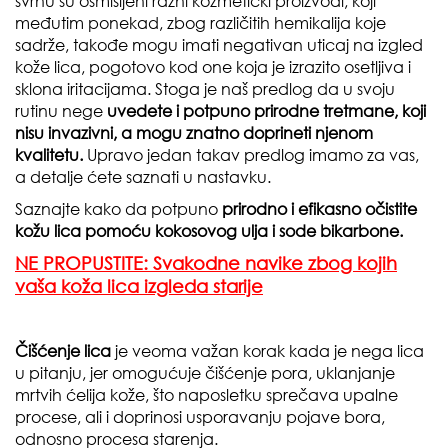
svrhu su osmišljeni razni kozmetički proizvodi, koji
međutim ponekad, zbog različitih hemikalija koje
sadrže, takođe mogu imati negativan uticaj na izgled
kože lica, pogotovo kod one koja je izrazito osetljiva i
sklona iritacijama. Stoga je naš predlog da u svoju
rutinu nege
uvedete i potpuno prirodne tretmane, koji
nisu invazivni, a mogu znatno doprineti njenom
kvalitetu.
Upravo jedan takav predlog imamo za vas,
a detalje ćete saznati u nastavku.
Saznajte kako da potpuno
prirodno i efikasno očistite
kožu lica pomoću kokosovog ulja i sode bikarbone.
NE PROPUSTITE: Svakodne navike zbog kojih
vaša koža lica izgleda starije
Čišćenje lica
je veoma važan korak kada je nega lica
u pitanju, jer omogućuje čišćenje pora, uklanjanje
mrtvih ćelija kože, što naposletku sprečava upalne
procese, ali i doprinosi usporavanju pojave bora,
odnosno procesa starenja.