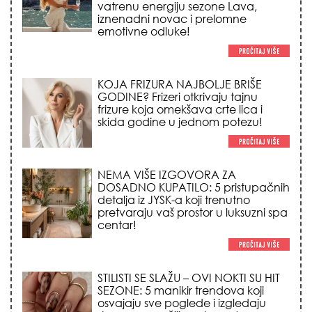
skida godine u jednom potezu!
NEMA VIŠE IZGOVORA ZA
DOSADNO KUPATILO: 5 pristupačnih
detalja iz JYSK-a koji trenutno
pretvaraju vaš prostor u luksuzni spa
centar!
STILISTI SE SLAŽU – OVI NOKTI SU HIT
SEZONE: 5 manikir trendova koji
osvajaju sve poglede i izgledaju
skupo na svačijim rukama!
REDAK ASTRO FENOMEN POČINJE
7. AVGUSTA: Veliki Vazdušni Trigon
otvara kapiju sreće i menja sudbinu
za 3 znaka!