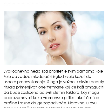
Svakodnevna nega lica prioritet je svim damama koje
žele da zadrže mladalački izgled svoje kože i da
uspore proces starenja. Stoga je važno u okviru beauty
rituala primenjivati one tretmane koji će koži omogućiti
da bude zaštićena od svih štetnih faktora, koji mogu
podrazumevati kako vremenske prilike tako i čestice
prašine i razne druge zagađivače. Naravno, u ovu