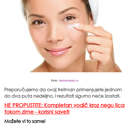
Foto:
fashionlady.in
Preporučujemo da ovaj tretman primenjujete jednom
do dva puta nedeljno, i rezultati sigurno neće izostati.
NE PROPUSTITE: Kompletan vodič kroz negu lica
tokom zime - korisni saveti
Možete vi to same!