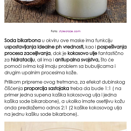
Foto:
stylecraze.com
Soda bikarbona
u okviru ove maske ima funkciju
uspostavljanja idealne ph vrednosti,
kao i
pospešivanja
procesa zaceljivanja
, dok je
kokosovo ulje
fantastično
za
hidrataciju
, ali ima i
antiupalna svojstva,
što će
pomoći svima koji imaju problem sa bubuljicama i
drugim upalnim procesima kože.
Prilikom pripreme ovog tretmana, za efekat dubinskog
čišćenja
proporcija sastojaka
treba da bude 1:1 ( na
primer jedna supena kašika kokosovog ulja i jedna
kašika sode bikarobone), a ukoliko imate osetljivu kožu
onda predlažemo odnos 2:1 (2 kašike kokosovog ulja
na jednu kašiku sode bikarbone).