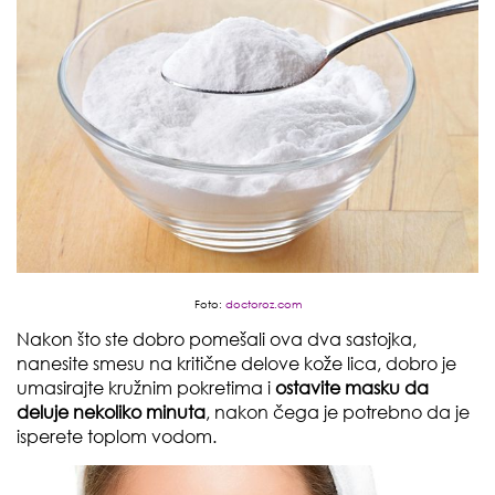
Foto:
doctoroz.com
Nakon što ste dobro pomešali ova dva sastojka,
nanesite smesu na kritične delove kože lica, dobro je
umasirajte kružnim pokretima i
ostavite masku da
deluje nekoliko minuta
, nakon čega je potrebno da je
isperete toplom vodom.