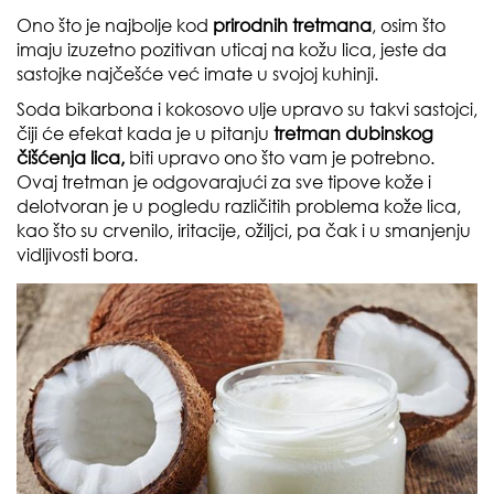
Ono što je najbolje kod
prirodnih tretmana
, osim što
imaju izuzetno pozitivan uticaj na kožu lica, jeste da
sastojke najčešće već imate u svojoj kuhinji.
Soda bikarbona i kokosovo ulje upravo su takvi sastojci,
čiji će efekat kada je u pitanju
tretman dubinskog
čišćenja lica,
biti upravo ono što vam je potrebno.
Ovaj tretman je odgovarajući za sve tipove kože i
delotvoran je u pogledu različitih problema kože lica,
kao što su crvenilo, iritacije, ožiljci, pa čak i u smanjenju
vidljivosti bora.