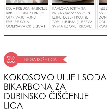
KOJA FRIZURA NAJBOLJE
PAVLOVA TORTA SA
MESEČ
BRIŠE GODINE? FRIZERI
BRESKVAMA: SAVRŠEN
AVGUST
OTKRIVAJU TAJNU
LETNJI DESERT KOJI SE
DONOSI
FRIZURE KOJA
TOPI U USTIMA (I USPEVA
ODLUKE
OMEKŠAVA CRTE LICA I
SVIMA UZ OVE TRIKOVE)!
ROMANS
SKIDA GODINE U
USPEH 
JEDNOM POTEZU!
NEGA KOŽE LICA
KOKOSOVO ULJE I SODA
BIKARBONA ZA
DUBINSKO ČIŠĆENJE
LICA