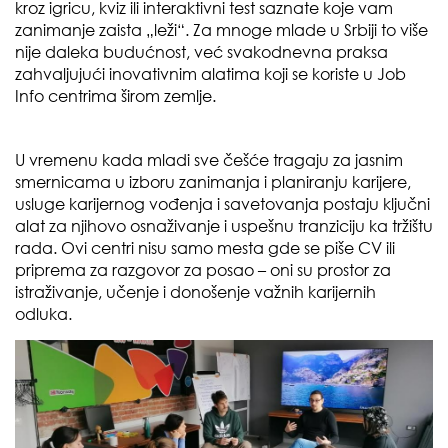
kroz igricu, kviz ili interaktivni test saznate koje vam
zanimanje zaista „leži“. Za mnoge mlade u Srbiji to više
nije daleka budućnost, već svakodnevna praksa
zahvaljujući inovativnim alatima koji se koriste u Job
Info centrima širom zemlje.
U vremenu kada mladi sve češće tragaju za jasnim
smernicama u izboru zanimanja i planiranju karijere,
usluge karijernog vođenja i savetovanja postaju ključni
alat za njihovo osnaživanje i uspešnu tranziciju ka tržištu
rada. Ovi centri nisu samo mesta gde se piše CV ili
priprema za razgovor za posao – oni su prostor za
istraživanje, učenje i donošenje važnih karijernih
odluka.