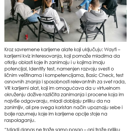
Kroz savremene karijerne alate koji uključuju: Wayfi –
karijerni kviz interesovanja, koji pomaže mladima da
otkriju oblasti koje ih zanimaju i u kojima imaju
potencijal, Identify test, namenjen razvoju svesti o
ličnim veštinama i kompetencijama, Basic Check, test
osnovnih znanja i sposobnosti relevantnih za svet rada,
VR karijerni alat, koji im omogućava da u virtuelnom
okruženju dožive različita zanimanja i procene koja im
najviše odgovaraju, mladi dobijaju priliku da na
zanimljiv, ali pre svega koristan način upoznaju sebe i
bolje razumeju koje im karijerne opcije stoje na
raspolaganju.
“Mladi danas ne traže samo posao – oni traže priliku