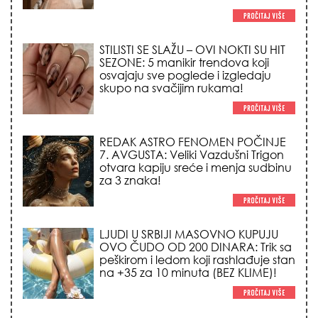
REDAK ASTRO FENOMEN POČINJE
7. AVGUSTA: Veliki Vazdušni Trigon
otvara kapiju sreće i menja sudbinu
za 3 znaka!
LJUDI U SRBIJI MASOVNO KUPUJU
OVO ČUDO OD 200 DINARA: Trik sa
peškirom i ledom koji rashlađuje stan
na +35 za 10 minuta (BEZ KLIME)!
NEDELJNI HOROSKOP (10.08. –
16.08.2026.): Stiže moćno
pomračenje Sunca i Veliki Vazdušni
Trigon – evo kome se život menja iz
korena!