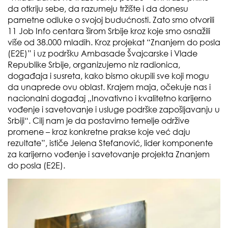
da otkriju sebe, da razumeju tržište i da donesu
pametne odluke o svojoj budućnosti. Zato smo otvorili
11 Job Info centara širom Srbije kroz koje smo osnažili
više od 38.000 mladih. Kroz projekat “Znanjem do posla
(E2E)” i uz podršku Ambasade Švajcarske i Vlade
Republike Srbije, organizujemo niz radionica,
događaja i susreta, kako bismo okupili sve koji mogu
da unaprede ovu oblast. Krajem maja, očekuje nas i
nacionalni događaj „Inovativno i kvalitetno karijerno
vođenje i savetovanje i usluge podrške zapošljavanju u
Srbiji“. Cilj nam je da postavimo temelje održive
promene – kroz konkretne prakse koje već daju
rezultate”, ističe Jelena Stefanović, lider komponente
za karijerno vođenje i savetovanje projekta Znanjem
do posla (E2E).