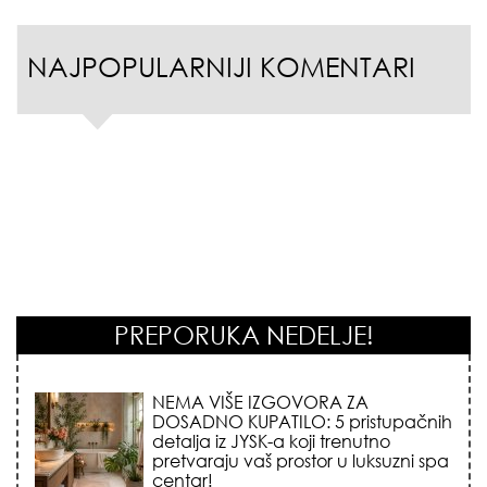
NAJPOPULARNIJI KOMENTARI
PREPORUKA NEDELJE!
STILISTI SE SLAŽU – OVI NOKTI SU HIT
SEZONE: 5 manikir trendova koji
osvajaju sve poglede i izgledaju
skupo na svačijim rukama!