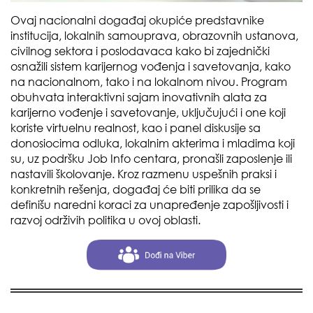
Ovaj nacionalni događaj okupiće predstavnike
institucija, lokalnih samouprava, obrazovnih ustanova,
civilnog sektora i poslodavaca kako bi zajednički
osnažili sistem karijernog vođenja i savetovanja, kako
na nacionalnom, tako i na lokalnom nivou. Program
obuhvata interaktivni sajam inovativnih alata za
karijerno vođenje i savetovanje, uključujući i one koji
koriste virtuelnu realnost, kao i panel diskusije sa
donosiocima odluka, lokalnim akterima i mladima koji
su, uz podršku Job Info centara, pronašli zaposlenje ili
nastavili školovanje. Kroz razmenu uspešnih praksi i
konkretnih rešenja, događaj će biti prilika da se
definišu naredni koraci za unapređenje zapošljivosti i
razvoj održivih politika u ovoj oblasti.