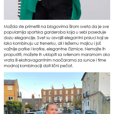
Možda ste primetili na blogovima širom sveta da je sve
popularnija sportska garderoba koja u sebi poseduje
dozu elegancije. Svet su osvojili elegantni prsluci koji se
lako kombinuju uz trenerku, ali i ležernu majicu i još
važnije patke i kratke, elegantne čizmice. Nemojte ih
propustiti, možete ih uklopiti sa svilenom maramom oko
vrata ili ekstravagantnim naočarama za sunce i time
modnoj kombinaciji dati lični pečat.