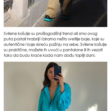
Svilene košulje su prošlogodišnji trend ali smo ovog
puta postali hrabriji i biramo nešto svetlije boje, koje su
autentične i koje skreću pažnju na sebe. Svilene košulje
su praktične, možete ih uvući u pantalone ili ih vezati
tako da budu kraće kada nam dođu topliji dani.