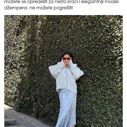
možete se opredeliti za nešto kraći i elegantniji model
džempera- ne možete pogrešiti!