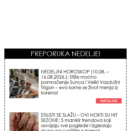
PREPORUKA NEDELJE!
NEDELJNI HOROSKOP (10.08. –
16.08.2026.): Stiže moćno
pomračenje Sunca i Veliki Vazdušni
Trigon – evo kome se život menja iz
korena!
STILISTI SE SLAŽU – OVI NOKTI SU HIT
SEZONE: 5 manikir trendova koji
osvajaju sve poglede i izgledaju
skupo na svačijim rukama!