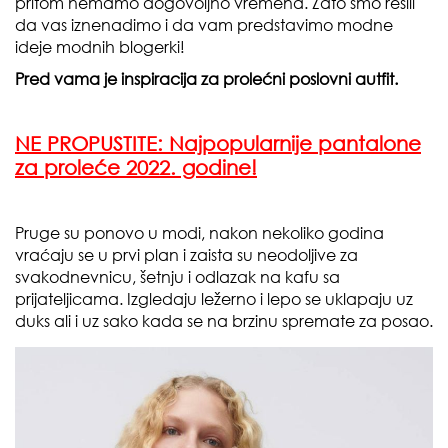
pritom nemamo dogovoljno vremena. Zato smo rešili
da vas iznenadimo i da vam predstavimo modne
ideje modnih blogerki!
Pred vama je inspiracija za prolećni poslovni autfit.
NE PROPUSTITE:
Najpopularnije pantalone
za proleće 2022. godine!
Pruge su ponovo u modi, nakon nekoliko godina
vraćaju se u prvi plan i zaista su neodoljive za
svakodnevnicu, šetnju i odlazak na kafu sa
prijateljicama. Izgledaju ležerno i lepo se uklapaju uz
duks ali i uz sako kada se na brzinu spremate za posao.