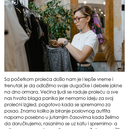
Sa početkom proleća došlo nam je i lepše vreme i
trenutak je da odložimo svoje dugačke i debele jakne
na dno ormara. Većina ljudi se raduje proleću a sve
nas hvata blaga panika jer nemamo ideju za svoj
prolećni izgled, pogotovo kada se spremamo za
posao. Znamo koliko je biranje poslovnog autfita
naporno posebno u jutarnjim časovima kada želimo
da doručkujemo, rasanimo se uz kafu i spremimo- a