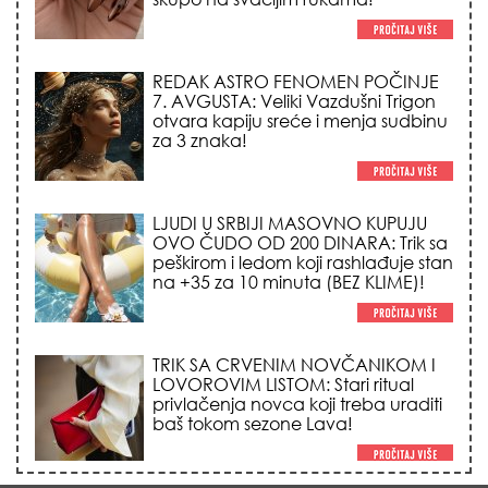
REDAK ASTRO FENOMEN POČINJE
7. AVGUSTA: Veliki Vazdušni Trigon
otvara kapiju sreće i menja sudbinu
za 3 znaka!
LJUDI U SRBIJI MASOVNO KUPUJU
OVO ČUDO OD 200 DINARA: Trik sa
peškirom i ledom koji rashlađuje stan
na +35 za 10 minuta (BEZ KLIME)!
TRIK SA CRVENIM NOVČANIKOM I
LOVOROVIM LISTOM: Stari ritual
privlačenja novca koji treba uraditi
baš tokom sezone Lava!