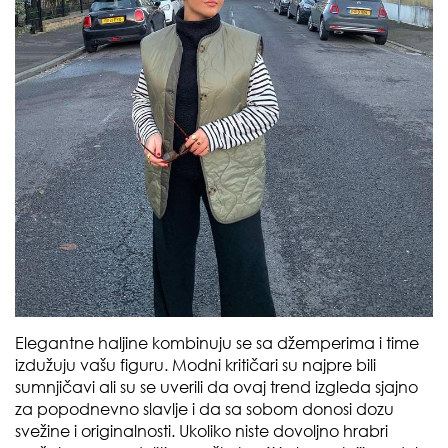
Elegantne haljine kombinuju se sa džemperima i time
izdužuju vašu figuru. Modni kritičari su najpre bili
sumnjičavi ali su se uverili da ovaj trend izgleda sjajno
za popodnevno slavlje i da sa sobom donosi dozu
svežine i originalnosti. Ukoliko niste dovoljno hrabri