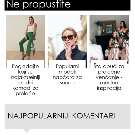
Ne propustite
Pogledajte
Popularni
Šta obući za
koji su
modeli
prolećno
najaktuelniji
naočara za
venčanje -
modni
sunce
modna
komadi za
inspiracija
proleće
NAJPOPULARNIJI KOMENTARI