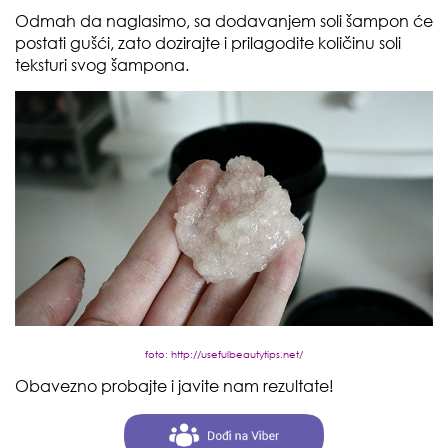
Odmah da naglasimo, sa dodavanjem soli šampon će
postati gušći, zato dozirajte i prilagodite količinu soli
teksturi svog šampona.
foto: http://usefulbeautytips.net/
Obavezno probajte i javite nam rezultate!