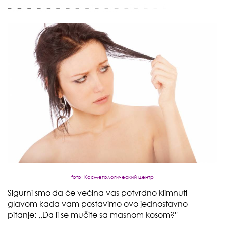
foto: Косметологический центр
Sigurni smo da će većina vas potvrdno klimnuti
glavom kada vam postavimo ovo jednostavno
pitanje: ,,Da li se mučite sa masnom kosom?''