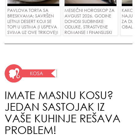
PAVLOVA TORTA SA
MESEČNI HOROSKOP ZA
KAKO 
BRESKVAMA: SAVRŠEN
AVGUST 2026. GODINE
NAJUD
LETNJI DESERT KOJI SE
DONOSI SUDBINSKE
ZA DUG
TOPI U USTIMA (I USPEVA
ODLUKE, STRASTVENE
OBALE
SVIMA UZ OVE TRIKOVE)!
ROMANSE I FINANSIJSKI
USPEH ZA SVE ZNAKOVE!
KOSA
IMATE MASNU KOSU?
JEDAN SASTOJAK IZ
VAŠE KUHINJE REŠAVA
PROBLEM!