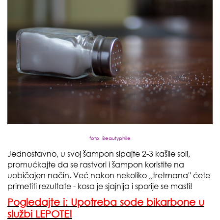
foto: Beautyphile
Jednostavno, u svoj šampon sipajte 2-3 kašile soli,
promućkajte da se rastvori i šampon koristite na
uobičajen način. Već nakon nekoliko ,,tretmana'' ćete
primetiti rezultate - kosa je sjajnija i sporije se masti!
Pogledajte i: Upotreba sode bikarbone u
službi LEPOTE!