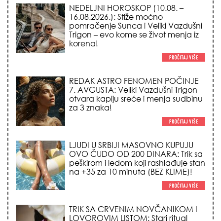
NEDELJNI HOROSKOP (10.08. –
16.08.2026.): Stiže moćno
pomračenje Sunca i Veliki Vazdušni
Trigon – evo kome se život menja iz
korena!
REDAK ASTRO FENOMEN POČINJE
7. AVGUSTA: Veliki Vazdušni Trigon
otvara kapiju sreće i menja sudbinu
za 3 znaka!
LJUDI U SRBIJI MASOVNO KUPUJU
OVO ČUDO OD 200 DINARA: Trik sa
peškirom i ledom koji rashlađuje stan
na +35 za 10 minuta (BEZ KLIME)!
TRIK SA CRVENIM NOVČANIKOM I
LOVOROVIM LISTOM: Stari ritual