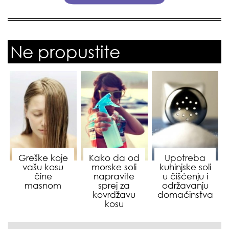
Ne propustite
Greške koje
Kako da od
Upotreba
vašu kosu
morske soli
kuhinjske soli
čine
napravite
u čišćenju i
masnom
sprej za
održavanju
kovrdžavu
domaćinstva
kosu