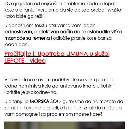
Ovo je jedan od najčešćih problema kada je lepota
kose u pitanju i verujemo da ste do sad probali svašta
kako biste ga rešili.
U današnjem tekstu otkrivamo vam jedan
jednostavan, a efektivan način da se oslobodite viška
masnoće sa temena
i odložite pranje kose bar za
jedan dan.
Pročitajte i: Upotreba LIMUNA u službi
LEPOTE - video
Verovali ili ne u ovom poduhvatu će vam pomoći
jedna namirnica koju garantovano imate u kuhinji i
koristite je svakodnevno.
U pitanju je
MORSKA SO
! Sigurni smo da ne možete da
zamislite kuvanje bez soli, ali da li ste znali da može da
vam pomogne i sa problemom masne kose?