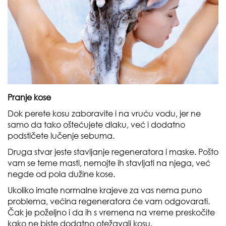
Pranje kose
Dok perete kosu zaboravite i na vruću vodu, jer ne
samo da tako oštećujete dlaku, već i dodatno
podstičete lučenje sebuma.
Druga stvar jeste stavljanje regeneratora i maske. Pošto
vam se teme masti, nemojte ih stavljati na njega, već
negde od pola dužine kose.
Ukoliko imate normalne krajeve za vas nema puno
problema, većina regeneratora će vam odgovarati.
Čak je poželjno i da ih s vremena na vreme preskočite
kako ne biste dodatno otežavali kosu.