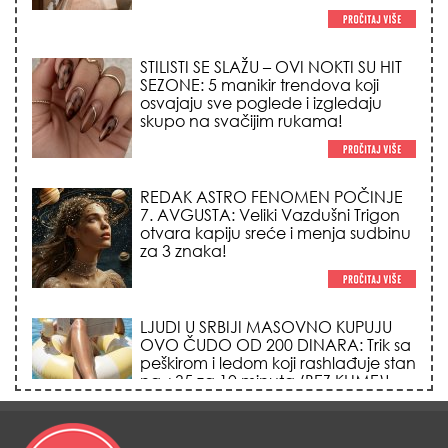
STILISTI SE SLAŽU – OVI NOKTI SU HIT
SEZONE: 5 manikir trendova koji
osvajaju sve poglede i izgledaju
skupo na svačijim rukama!
REDAK ASTRO FENOMEN POČINJE
7. AVGUSTA: Veliki Vazdušni Trigon
otvara kapiju sreće i menja sudbinu
za 3 znaka!
LJUDI U SRBIJI MASOVNO KUPUJU
OVO ČUDO OD 200 DINARA: Trik sa
peškirom i ledom koji rashlađuje stan
na +35 za 10 minuta (BEZ KLIME)!