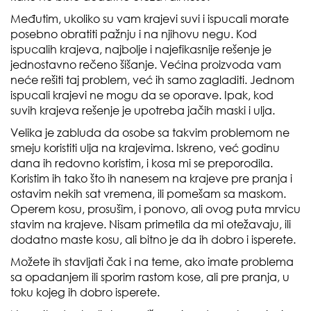
Međutim, ukoliko su vam krajevi suvi i ispucali morate
posebno obratiti pažnju i na njihovu negu. Kod
ispucalih krajeva, najbolje i najefikasnije rešenje je
jednostavno rečeno šišanje. Većina proizvoda vam
neće rešiti taj problem, već ih samo zagladiti. Jednom
ispucali krajevi ne mogu da se oporave. Ipak, kod
suvih krajeva rešenje je upotreba jačih maski i ulja.
Velika je zabluda da osobe sa takvim problemom ne
smeju koristiti ulja na krajevima. Iskreno, već godinu
dana ih redovno koristim, i kosa mi se preporodila.
Koristim ih tako što ih nanesem na krajeve pre pranja i
ostavim nekih sat vremena, ili pomešam sa maskom.
Operem kosu, prosušim, i ponovo, ali ovog puta mrvicu
stavim na krajeve. Nisam primetila da mi otežavaju, ili
dodatno maste kosu, ali bitno je da ih dobro i isperete.
Možete ih stavljati čak i na teme, ako imate problema
sa opadanjem ili sporim rastom kose, ali pre pranja, u
toku kojeg ih dobro isperete.