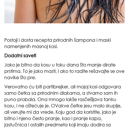
Postoji i dosta recepta prirodnih šampona i maski
namenjenih masnoj kosi.
Dodatni saveti
Jako je bitno da kosu u toku dana što manje dirate
prstima. To je jako masti, i ako to radite rešavajte se ove
navike što pre.
Verovatno ću biti partibrejker, ali mojoj kosi odgovara
samo četka sa prirodnim dlakama, a stvarno sam ih
puno probala. Ona mnogo lakše rasčešljava tanku
kosu, i ne oštećuje je. OVakve četke jesu malo skuplje,
ali verujte mi da vrede. Koju god da koristite, jako je
bitno i njeno često pranje, kao i pranje kapa,
jastučnica i ostalih predmeta koji imaju dodira sa