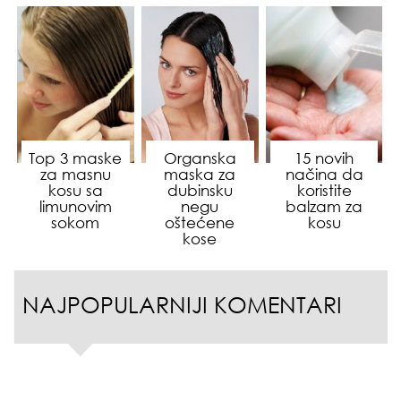
Top 3 maske
Organska
15 novih
za masnu
maska za
načina da
kosu sa
dubinsku
koristite
limunovim
negu
balzam za
sokom
oštećene
kosu
kose
NAJPOPULARNIJI KOMENTARI