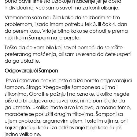
puno baviti time šta uzrokuje mašćenje jer je dosta
individualno, već samo savetima za kontrolisanje.
Vremenom sam naučila kako da se izborim sa tim
problemom, i sada imam potrebu tek 3. ili čak 4. dan
da perem kosu. Vrlo je bitno kako se ophodite prema
njoj i kojim šamponima je perete.
Teško da će vam bilo koji savet pomoći da se rešite
preteranog mašćenja, ali sam uverena da ćete uspeti
da ga ublažite.
Odgovarajući šampon
Prvo i osnovno pravilo jeste da izaberete odgovarajući
šampon. Strogo izbegavajte šampone sa uljima i
silikonima. Obratite pažnju i na oznake. Ukoliko negde
piše da bi odgovarao suvoj kosi, ni ne pomišljajte da
ga uzmete. Ukoliko imate suve krajeve, a masno teme,
moraćete se poslužiti drugim trikovima. Šamponi sa
uljem avokada, arganovim uljem, i ostalim uljima, oni
koji zaglađuju kosu i za održavanje boje kose su još
jedno veliko ne.