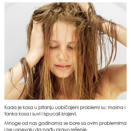
Kada je kosa u pitanju uobičajeni problemi su: masna i
tanka kosa i suvi i ispucali krajevi.
Mnoge od nas godinama se bore sa ovim problemima
i ne uspevaju da nađu pravo rešenje.