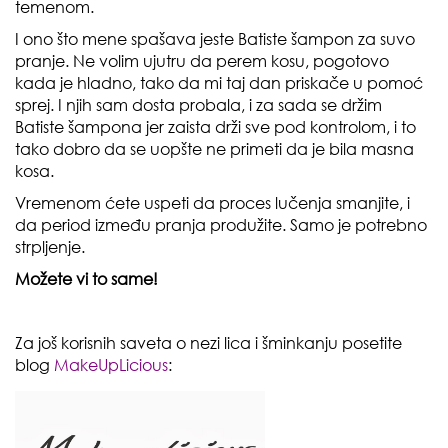
temenom.
I ono što mene spašava jeste
Batiste
šampon za suvo
pranje. Ne volim ujutru da perem kosu, pogotovo
kada je hladno, tako da mi taj dan priskače u pomoć
sprej. I njih sam dosta probala, i za sada se držim
Batiste
šampona jer zaista drži sve pod kontrolom, i to
tako dobro da se uopšte ne primeti da je bila masna
kosa.
Vremenom ćete uspeti da proces lučenja smanjite, i
da period između pranja produžite. Samo je potrebno
strpljenje.
Možete vi to same!
Za još korisnih saveta o nezi lica i šminkanju posetite
blog
MakeUpLicious
: