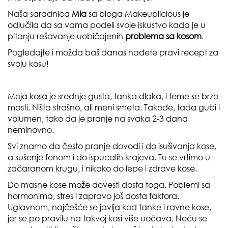
Naša saradnica
Mia
sa bloga
Makeuplicious
je
odlučila da sa vama podeli svoje iskustvo kada je u
pitanju rešavanje uobičajenih
problema sa kosom
.
Pogledajte i možda baš danas nađete pravi recept za
svoju kosu!
Moja kosa je srednje gusta, tanka dlaka, i teme se brzo
masti. Ništa strašno, ali meni smeta. Takođe, tada gubi i
volumen, tako da je pranje na svaka 2-3 dana
neminovno.
Svi znamo da često pranje dovodi i do isušivanja kose,
a sušenje fenom i do ispucalih krajeva. Tu se vrtimo u
začaranom krugu, i nikako do lepe i zdrave kose.
Do masne kose može dovesti dosta toga. Poblemi sa
hormonima, stres i zapravo još dosta faktora.
Uglavnom, najčešće se javlja kod tanke i ravne kose,
jer se po pravilu na takvoj kosi više uočava. Neću se