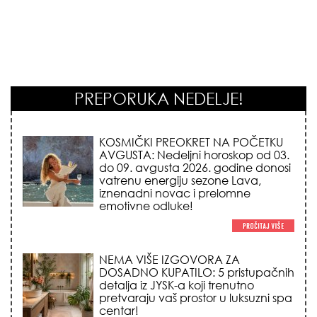
PREPORUKA NEDELJE!
KOSMIČKI PREOKRET NA POČETKU
AVGUSTA: Nedeljni horoskop od 03.
do 09. avgusta 2026. godine donosi
vatrenu energiju sezone Lava,
iznenadni novac i prelomne
emotivne odluke!
NEMA VIŠE IZGOVORA ZA
DOSADNO KUPATILO: 5 pristupačnih
detalja iz JYSK-a koji trenutno
pretvaraju vaš prostor u luksuzni spa
centar!