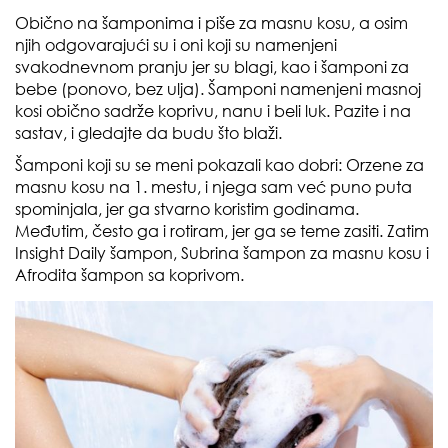
Obično na šamponima i piše za masnu kosu, a osim
njih odgovarajući su i oni koji su namenjeni
svakodnevnom pranju jer su blagi, kao i šamponi za
bebe (ponovo, bez ulja). Šamponi namenjeni masnoj
kosi obično sadrže koprivu, nanu i beli luk. Pazite i na
sastav, i gledajte da budu što blaži.
Šamponi koji su se meni pokazali kao dobri:
Orzene
za
masnu kosu na 1. mestu, i njega sam već puno puta
spominjala, jer ga stvarno koristim godinama.
Međutim, često ga i rotiram, jer ga se teme zasiti. Zatim
Insight Daily
šampon,
Subrina
šampon za masnu kosu i
Afrodita
šampon sa koprivom.