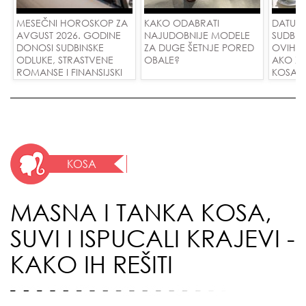
MESEČNI HOROSKOP ZA
KAKO ODABRATI
DATUMI
AVGUST 2026. GODINE
NAJUDOBNIJE MODELE
SUDBIN
DONOSI SUDBINSKE
ZA DUGE ŠETNJE PORED
OVIH 
ODLUKE, STRASTVENE
OBALE?
AKO ŽE
ROMANSE I FINANSIJSKI
KOSA R
USPEH ZA SVE ZNAKOVE!
VODE I
LJUBAV
KOSA
MASNA I TANKA KOSA,
SUVI I ISPUCALI KRAJEVI -
KAKO IH REŠITI