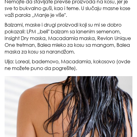
Nemojte da stavljate previše proizvoda na kosu, jer je
sve to bukvalno guši, kao i teme. U slučaju masne kose
važi parola
,,Manje je više".
Balzami, maske i drugi proizvodi koji su mi se dobro
pokazali:
LPM
,,beli" balzam sa lanenim semenom,
Insight Dry
maska,
Macadamia
maska,
Revlon Unique
One
tretman,
Balea
mleko za kosu sa mangom,
Balea
maska za kosu sa narandžom.
Ulja:
Loreal
, bademovo,
Macadamia
, kokosovo (ovde
ne možete puno da pogrešite).