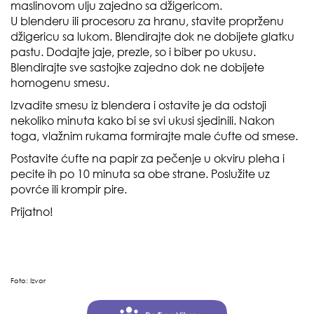
maslinovom ulju zajedno sa džigericom.
U blenderu ili procesoru za hranu, stavite proprženu
džigericu sa lukom. Blendirajte dok ne dobijete glatku
pastu. Dodajte jaje, prezle, so i biber po ukusu.
Blendirajte sve sastojke zajedno dok ne dobijete
homogenu smesu.
Izvadite smesu iz blendera i ostavite je da odstoji
nekoliko minuta kako bi se svi ukusi sjedinili. Nakon
toga, vlažnim rukama formirajte male ćufte od smese.
Postavite ćufte na papir za pečenje u okviru pleha i
pecite ih po 10 minuta sa obe strane. Poslužite uz
povrće ili krompir pire.
Prijatno!
Foto:
Izvor