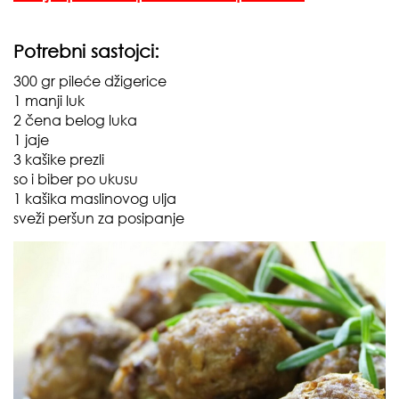
Potrebni sastojci:
300 gr pileće džigerice
1 manji luk
2 čena belog luka
1 jaje
3 kašike prezli
so i biber po ukusu
1 kašika maslinovog ulja
sveži peršun za posipanje