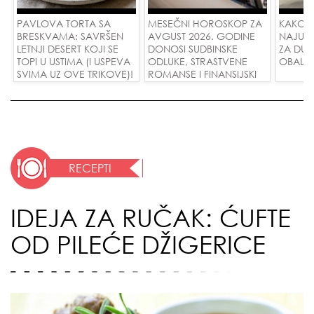
PAVLOVA TORTA SA
MESEČNI HOROSKOP ZA
KAKO 
BRESKVAMA: SAVRŠEN
AVGUST 2026. GODINE
NAJUD
LETNJI DESERT KOJI SE
DONOSI SUDBINSKE
ZA DUG
TOPI U USTIMA (I USPEVA
ODLUKE, STRASTVENE
OBALE
SVIMA UZ OVE TRIKOVE)!
ROMANSE I FINANSIJSKI
USPEH ZA SVE ZNAKOVE!
RECEPTI
IDEJA ZA RUČAK: ĆUFTE
OD PILEĆE DŽIGERICE