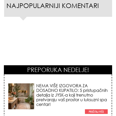
NAJPOPULARNIJI KOMENTARI
PREPORUKA NEDELJE!
STILISTI SE SLAŽU – OVI NOKTI SU HIT
SEZONE: 5 manikir trendova koji
osvajaju sve poglede i izgledaju
skupo na svačijim rukama!