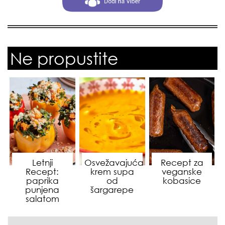
Ne propustite
Letnji
Osvežavajuća
Recept za
Recept:
krem supa
veganske
paprika
od
kobasice
punjena
šargarepe
salatom