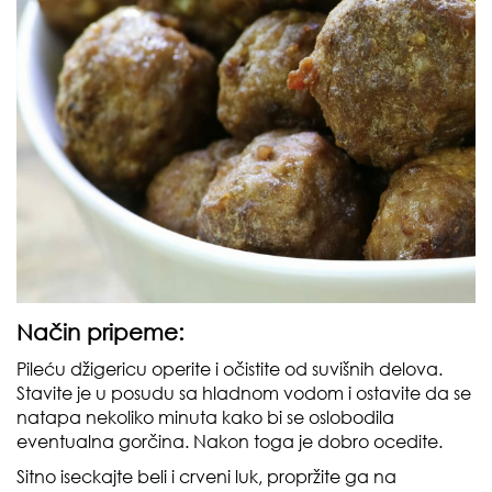
Način pripeme:
Pileću džigericu operite i očistite od suvišnih delova.
Stavite je u posudu sa hladnom vodom i ostavite da se
natapa nekoliko minuta kako bi se oslobodila
eventualna gorčina. Nakon toga je dobro ocedite.
Sitno iseckajte beli i crveni luk, propržite ga na