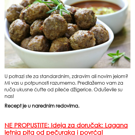
U potrazi ste za standardnim, zdravim ali novim jelom?
Mi vas u potpunosti razumemo. Predlažemo vam za
ruča ukusne ćufte od pileće džigerice. Oduševile su
nas!
Recept je u narednim redovima.
NE PROPUSTITE: Ideja za doručak: Lagana
letnja pita od pečuraka i povrća!