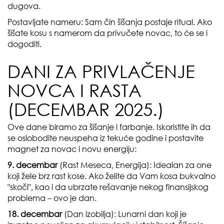
dugova.
Postavljate nameru: Sam čin šišanja postaje ritual. Ako
šišate kosu s namerom da privučete novac, to će se i
dogoditi.
DANI ZA PRIVLAČENJE
NOVCA I RASTA
(DECEMBAR 2025.)
Ove dane biramo za šišanje i farbanje. Iskoristite ih da
se oslobodite neuspeha iz tekuće godine i postavite
magnet za novac i novu energiju:
9. decembar
(Rast Meseca, Energija): Idealan za one
koji žele brz rast kose. Ako želite da Vam kosa bukvalno
"skoči", kao i da ubrzate rešavanje nekog finansijskog
problema – ovo je dan.
18. decembar
(Dan izobilja): Lunarni dan koji je