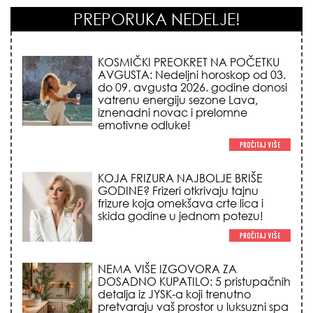
PREPORUKA NEDELJE!
KOJA FRIZURA NAJBOLJE BRIŠE
GODINE? Frizeri otkrivaju tajnu
frizure koja omekšava crte lica i
skida godine u jednom potezu!
NEMA VIŠE IZGOVORA ZA
DOSADNO KUPATILO: 5 pristupačnih
detalja iz JYSK-a koji trenutno
pretvaraju vaš prostor u luksuzni spa
centar!
STILISTI SE SLAŽU – OVI NOKTI SU HIT
SEZONE: 5 manikir trendova koji
osvajaju sve poglede i izgledaju
skupo na svačijim rukama!