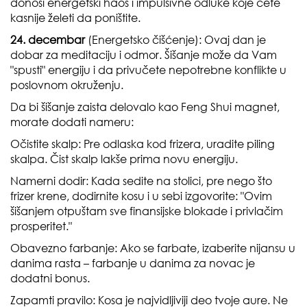
donosi energetski haos i impulsivne odluke koje ćete
kasnije želeti da poništite.
24. decembar
(Energetsko čišćenje): Ovaj dan je
dobar za meditaciju i odmor. Šišanje može da Vam
"spusti" energiju i da privučete nepotrebne konflikte u
poslovnom okruženju.
Da bi šišanje zaista delovalo kao Feng Shui magnet,
morate dodati nameru:
Očistite skalp: Pre odlaska kod frizera, uradite piling
skalpa. Čist skalp lakše prima novu energiju.
Namerni dodir: Kada sedite na stolici, pre nego što
frizer krene, dodirnite kosu i u sebi izgovorite: "Ovim
šišanjem otpuštam sve finansijske blokade i privlačim
prosperitet."
Obavezno farbanje: Ako se farbate, izaberite nijansu u
danima rasta – farbanje u danima za novac je
dodatni bonus.
Zapamti pravilo: Kosa je najvidljiviji deo tvoje aure. Ne