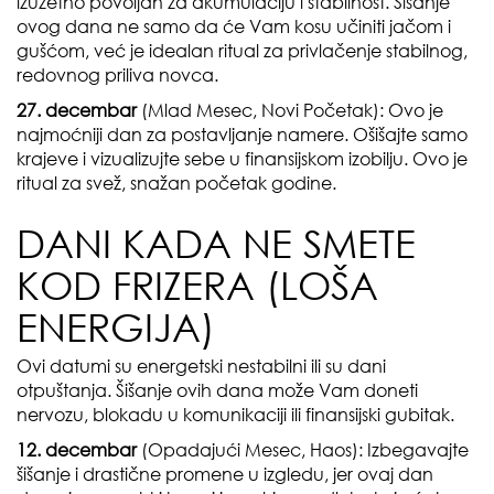
izuzetno povoljan za akumulaciju i stabilnost. Šišanje
ovog dana ne samo da će Vam kosu učiniti jačom i
gušćom, već je idealan ritual za privlačenje stabilnog,
redovnog priliva novca.
27. decembar
(Mlad Mesec, Novi Početak): Ovo je
najmoćniji dan za postavljanje namere. Ošišajte samo
krajeve i vizualizujte sebe u finansijskom izobilju. Ovo je
ritual za svež, snažan početak godine.
DANI KADA NE SMETE
KOD FRIZERA (LOŠA
ENERGIJA)
Ovi datumi su energetski nestabilni ili su dani
otpuštanja. Šišanje ovih dana može Vam doneti
nervozu, blokadu u komunikaciji ili finansijski gubitak.
12. decembar
(Opadajući Mesec, Haos): Izbegavajte
šišanje i drastične promene u izgledu, jer ovaj dan