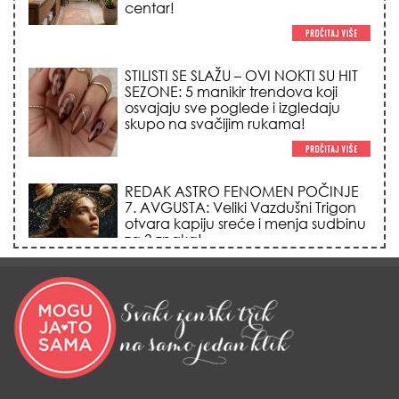
REDAK ASTRO FENOMEN POČINJE
7. AVGUSTA: Veliki Vazdušni Trigon
otvara kapiju sreće i menja sudbinu
za 3 znaka!
LJUDI U SRBIJI MASOVNO KUPUJU
OVO ČUDO OD 200 DINARA: Trik sa
peškirom i ledom koji rashlađuje stan
na +35 za 10 minuta (BEZ KLIME)!
DATUMI KOJI MENJAJU SUDBINU:
Ošišajte se OVIH dana u mesecu
ako želite da vam kosa raste kao iz
vode i privučete novu ljubav!
TRIK SA CRVENIM NOVČANIKOM I