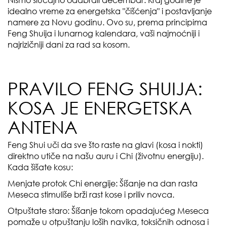
Nismo slučajno odabrali decembar. Kraj godine je
idealno vreme za energetska "čišćenja" i postavljanje
namere za Novu godinu. Ovo su, prema principima
Feng Shuija i lunarnog kalendara, vaši najmoćniji i
najrizičniji dani za rad sa kosom.
PRAVILO FENG SHUIJA:
KOSA JE ENERGETSKA
ANTENA
Feng Shui uči da sve što raste na glavi (kosa i nokti)
direktno utiče na našu auru i Chi (životnu energiju).
Kada šišate kosu:
Menjate protok Chi energije: Šišanje na dan rasta
Meseca stimuliše brži rast kose i priliv novca.
Otpuštate staro: Šišanje tokom opadajućeg Meseca
pomaže u otpuštanju loših navika, toksičnih odnosa i