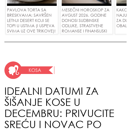
PAVLOVA TORTA SA
MESEČNI HOROSKOP ZA
KAKO 
BRESKVAMA: SAVRŠEN
AVGUST 2026. GODINE
NAJUD
LETNJI DESERT KOJI SE
DONOSI SUDBINSKE
ZA DUG
TOPI U USTIMA (I USPEVA
ODLUKE, STRASTVENE
OBALE
SVIMA UZ OVE TRIKOVE)!
ROMANSE I FINANSIJSKI
USPEH ZA SVE ZNAKOVE!
KOSA
IDEALNI DATUMI ZA
ŠIŠANJE KOSE U
DECEMBRU: PRIVUCITE
SREĆU I NOVAC PO