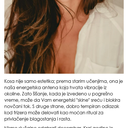
Kosa nije samo estetika; prema starim učenjima, ona je
naša energetska antena koja hvata vibracije iz
okoline. Zato šišanje, kada je izvedeno u pogrešno
vreme, može da Vam energetski "skine" sreću i blokira
novčani tok. S druge strane, dobro tempiran odlazak
kod frizera može delovati kao moćan ritual za
privlačenje blagostanja i rasta.