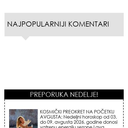
NAJPOPULARNIJI KOMENTARI
PREPORUKA NEDELJE!
KOJA FRIZURA NAJBOLJE BRIŠE
GODINE? Frizeri otkrivaju tajnu
frizure koja omekšava crte lica i
skida godine u jednom potezu!