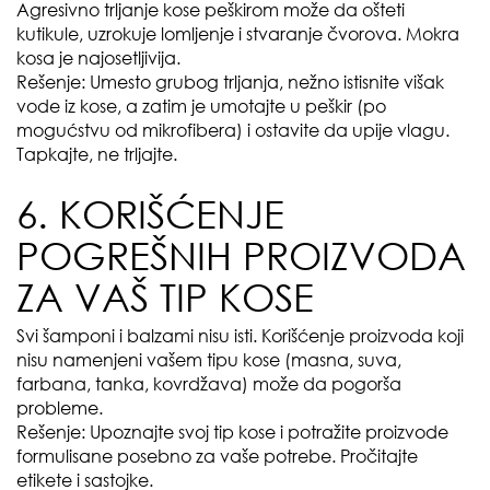
Agresivno trljanje kose peškirom može da ošteti
kutikule, uzrokuje lomljenje i stvaranje čvorova. Mokra
kosa je najosetljivija.
Rešenje: Umesto grubog trljanja, nežno istisnite višak
vode iz kose, a zatim je umotajte u peškir (po
mogućstvu od mikrofibera) i ostavite da upije vlagu.
Tapkajte, ne trljajte.
6. KORIŠĆENJE
POGREŠNIH PROIZVODA
ZA VAŠ TIP KOSE
Svi šamponi i balzami nisu isti. Korišćenje proizvoda koji
nisu namenjeni vašem tipu kose (masna, suva,
farbana, tanka, kovrdžava) može da pogorša
probleme.
Rešenje: Upoznajte svoj tip kose i potražite proizvode
formulisane posebno za vaše potrebe. Pročitajte
etikete i sastojke.