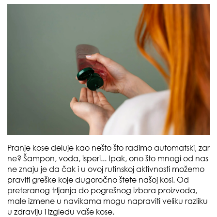
Pranje kose deluje kao nešto što radimo automatski, zar
ne? Šampon, voda, isperi... Ipak, ono što mnogi od nas
ne znaju je da čak i u ovoj rutinskoj aktivnosti možemo
praviti greške koje dugoročno štete našoj kosi. Od
preteranog trljanja do pogrešnog izbora proizvoda,
male izmene u navikama mogu napraviti veliku razliku
u zdravlju i izgledu vaše kose.