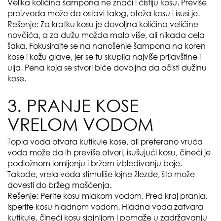
Velika količina šampona ne znači i čistiju kosu. Previše
proizvoda može da ostavi talog, oteža kosu i isusi je.
Rešenje: Za kratku kosu je dovoljna količina veličine
novčića, a za dužu možda malo više, ali nikada cela
šaka. Fokusirajte se na nanošenje šampona na koren
kose i kožu glave, jer se tu skuplja najviše prljavštine i
ulja. Pena koja se stvori biće dovoljna da očisti dužinu
kose.
3. PRANJE KOSE
VRELOM VODOM
Topla voda otvara kutikule kose, ali preterano vruća
voda može da ih previše otvori, isušujući kosu, čineći je
podložnom lomljenju i bržem izbleđivanju boje.
Takođe, vrela voda stimuliše lojne žlezde, što može
dovesti do bržeg mašćenja.
Rešenje: Perite kosu mlakom vodom. Pred kraj pranja,
isperite kosu hladnom vodom. Hladna voda zatvara
kutikule, čineći kosu sjajnijom i pomaže u zadržavanju