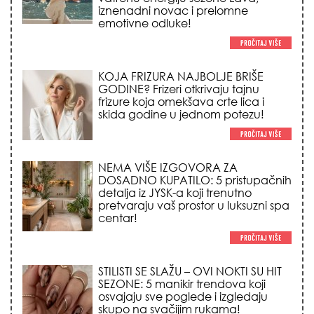
NEMA VIŠE IZGOVORA ZA
DOSADNO KUPATILO: 5 pristupačnih
detalja iz JYSK-a koji trenutno
pretvaraju vaš prostor u luksuzni spa
centar!
STILISTI SE SLAŽU – OVI NOKTI SU HIT
SEZONE: 5 manikir trendova koji
osvajaju sve poglede i izgledaju
skupo na svačijim rukama!
REDAK ASTRO FENOMEN POČINJE
7. AVGUSTA: Veliki Vazdušni Trigon
otvara kapiju sreće i menja sudbinu
za 3 znaka!