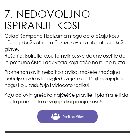
7. NEDOVOLJNO
ISPIRANJE KOSE
Ostaci šampona i balzama mogu da otežaju kosu,
učine je beživotnom i čak izazovu svrab i iritaciju kože
glave.
Rešenje: Ispirajte kosu temeljno, sve dok ne osetite da
je potpuno čista i dok voda koja otiče ne bude bistra.
Promenom ovih nekoliko navika, možete značajno
poboljšati zdravlje i izgled svoje kose. Dajte svojoj kosi
negu koju zaslužuje i videćete razliku!
Koju od ovih grešaka najčešće pravite, i planirate li da
nešto promenite u svojoj rutini pranja kose?