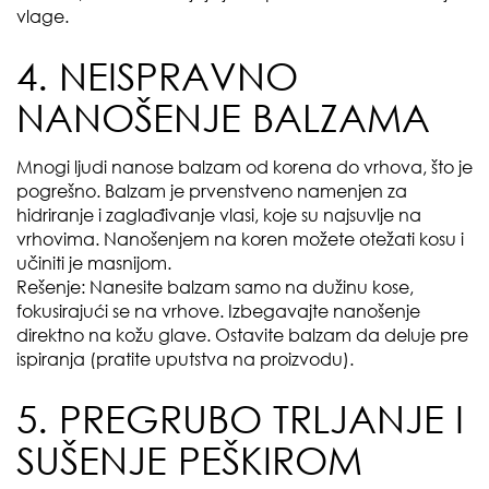
vlage.
4. NEISPRAVNO
NANOŠENJE BALZAMA
Mnogi ljudi nanose balzam od korena do vrhova, što je
pogrešno. Balzam je prvenstveno namenjen za
hidriranje i zaglađivanje vlasi, koje su najsuvlje na
vrhovima. Nanošenjem na koren možete otežati kosu i
učiniti je masnijom.
Rešenje: Nanesite balzam samo na dužinu kose,
fokusirajući se na vrhove. Izbegavajte nanošenje
direktno na kožu glave. Ostavite balzam da deluje pre
ispiranja (pratite uputstva na proizvodu).
5. PREGRUBO TRLJANJE I
SUŠENJE PEŠKIROM