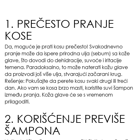
1. PREČESTO PRANJE
KOSE
Da, moguće je prati kosu prečesto! Svakodnevno
pranje može da ispere prirodna ulja (sebum) sa kože
glave, što dovodi do dehidracije, suvoće i iritacije
temena. Paradoksalno, to može naterati kožu glave
da proizvodi još više ulja, stvarajući začarani krug.
Rešenje: Pokušajte da perete kosu svaki drugi ili treći
dan. Ako vam se kosa brzo masti, koristite suvi šampon
između pranja. Koža glave će se s vremenom
prilagoditi.
2. KORIŠĆENJE PREVIŠE
ŠAMPONA