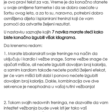
je ovo pravi tekst za vas. Vreme je da konačno stanete
u svoje omiljene farmerke i da se dobro osećate u
šortsu ovog leta, a za to su, naravno, potrebni dobro
osmišljena dijeta i isplanirani treninzi koji će vam
pomoći da ostvarite željeni rezultat.
U nastavku saznajte kojih
7 navika morate steći kako
biste konačno izgubili višak kilograma.
Da krenemo redom:
1. Morate izbalansirati svoje treninge na način da
uključuju i kardio i vežbe snage. Same vežbe snage će
ojačati mišiće, ali nećete izgubiti dovoljan broj kalorija,
a samim kardiom takođe nećete postići željeni efekat,
jer će vam mišići biti slabi i ponovo nećete izgubiti
dovoljan broj kalorija. Dakle, kombinacija ove dve
sekvence je neophodna u vašoj rutini vežbanja!
2. Tokom svojih redovnih treninga, ne dozvolite da vam
intezitet vežbanja bude uvek isti jer tako vaš