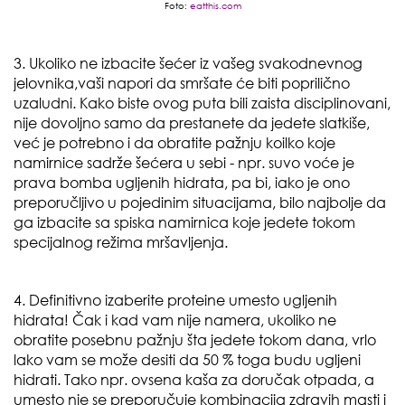
Foto:
eatthis.com
3. Ukoliko ne izbacite šećer iz vašeg svakodnevnog
jelovnika,vaši napori da smršate će biti poprilično
uzaludni. Kako biste ovog puta bili zaista disciplinovani,
nije dovoljno samo da prestanete da jedete slatkiše,
već je potrebno i da obratite pažnju koilko koje
namirnice sadrže šećera u sebi - npr. suvo voće je
prava bomba ugljenih hidrata, pa bi, iako je ono
preporučljivo u pojedinim situacijama, bilo najbolje da
ga izbacite sa spiska namirnica koje jedete tokom
specijalnog režima mršavljenja.
4. Definitivno izaberite proteine umesto ugljenih
hidrata! Čak i kad vam nije namera, ukoliko ne
obratite posebnu pažnju šta jedete tokom dana, vrlo
lako vam se može desiti da 50 % toga budu ugljeni
hidrati. Tako npr. ovsena kaša za doručak otpada, a
umesto nje se preporučuje kombinacija zdravih masti i