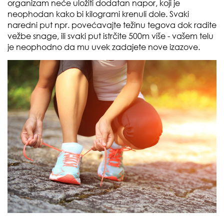
organizam neće uložiti dodatan napor, koji je
neophodan kako bi kilogrami krenuli dole. Svaki
naredni put npr. povećavajte težinu tegova dok radite
vežbe snage, ili svaki put istrčite 500m više - vašem telu
je neophodno da mu uvek zadajete nove izazove.