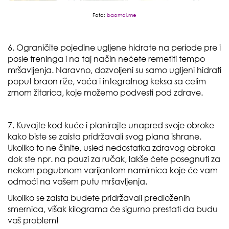
Foto:
baomoi.me
6. Ograničite pojedine ugljene hidrate na periode pre i
posle treninga i na taj način nećete remetiti tempo
mršavljenja. Naravno, dozvoljeni su samo ugljeni hidrati
poput braon riže, voća i integralnog keksa sa celim
zrnom žitarica, koje možemo podvesti pod zdrave.
7. Kuvajte kod kuće i planirajte unapred svoje obroke
kako biste se zaista pridržavali svog plana ishrane.
Ukoliko to ne činite, usled nedostatka zdravog obroka
dok ste npr. na pauzi za ručak, lakše ćete posegnuti za
nekom pogubnom varijantom namirnica koje će vam
odmoći na vašem putu mršavljenja.
Ukoliko se zaista budete pridržavali predloženih
smernica, višak kilograma će sigurno prestati da budu
vaš problem!