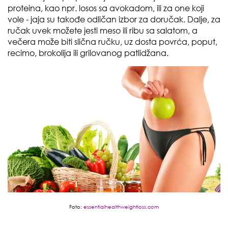
proteina, kao npr. losos sa avokadom, ili za one koji
vole - jaja su takođe odličan izbor za doručak. Dalje, za
ručak uvek možete jesti meso ili ribu sa salatom, a
večera može biti slična ručku, uz dosta povrća, poput,
recimo, brokolija ili grilovanog patlidžana.
Foto:
essentialhealthweightloss.com