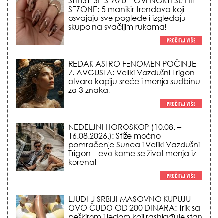
STILISTI SE SLAŽU – OVI NOKTI SU HIT
SEZONE: 5 manikir trendova koji
osvajaju sve poglede i izgledaju
skupo na svačijim rukama!
REDAK ASTRO FENOMEN POČINJE
7. AVGUSTA: Veliki Vazdušni Trigon
otvara kapiju sreće i menja sudbinu
za 3 znaka!
NEDELJNI HOROSKOP (10.08. –
16.08.2026.): Stiže moćno
pomračenje Sunca i Veliki Vazdušni
Trigon – evo kome se život menja iz
korena!
LJUDI U SRBIJI MASOVNO KUPUJU
OVO ČUDO OD 200 DINARA: Trik sa
peškirom i ledom koji rashlađuje stan