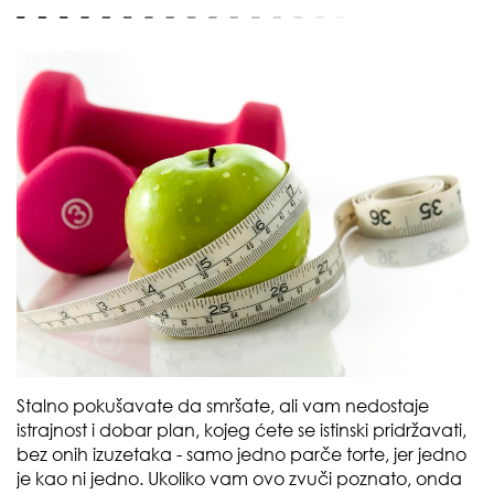
Stalno pokušavate da smršate, ali vam nedostaje
istrajnost i dobar plan, kojeg ćete se istinski pridržavati,
bez onih izuzetaka - samo jedno parče torte, jer jedno
je kao ni jedno. Ukoliko vam ovo zvuči poznato, onda