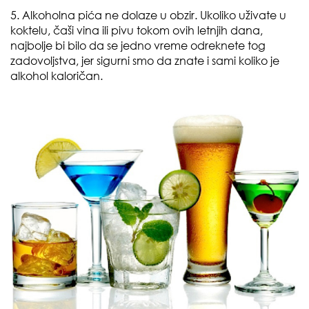
5. Alkoholna pića ne dolaze u obzir. Ukoliko uživate u
koktelu, čaši vina ili pivu tokom ovih letnjih dana,
najbolje bi bilo da se jedno vreme odreknete tog
zadovoljstva, jer sigurni smo da znate i sami koliko je
alkohol kaloričan.