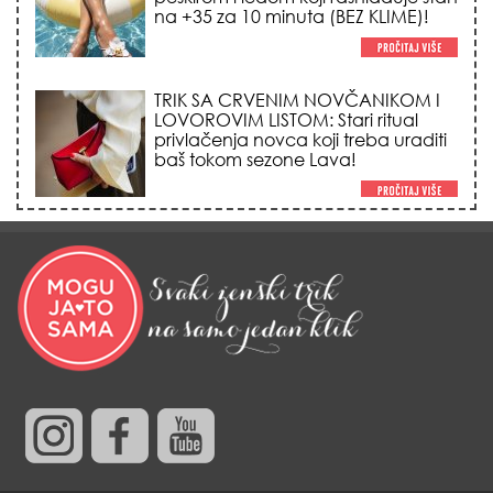
na +35 za 10 minuta (BEZ KLIME)!
TRIK SA CRVENIM NOVČANIKOM I
LOVOROVIM LISTOM: Stari ritual
privlačenja novca koji treba uraditi
baš tokom sezone Lava!
HEMIJA VAM UOPŠTE NE TREBA:
Ovako su naše bake čistile kuću za
0 dinara, a sve je blistalo i mirisalo
danima!
Trik od 0 dinara sa ledom i
kamilicom koji pegla bore, briše
nadutost i vraća sjaj licu za 3
minuta!