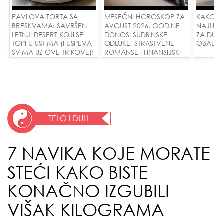
PAVLOVA TORTA SA
MESEČNI HOROSKOP ZA
KAKO 
BRESKVAMA: SAVRŠEN
AVGUST 2026. GODINE
NAJUD
LETNJI DESERT KOJI SE
DONOSI SUDBINSKE
ZA DUG
TOPI U USTIMA (I USPEVA
ODLUKE, STRASTVENE
OBALE
SVIMA UZ OVE TRIKOVE)!
ROMANSE I FINANSIJSKI
USPEH ZA SVE ZNAKOVE!
TELO I DUH
7 NAVIKA KOJE MORATE
STEĆI KAKO BISTE
KONAČNO IZGUBILI
VIŠAK KILOGRAMA