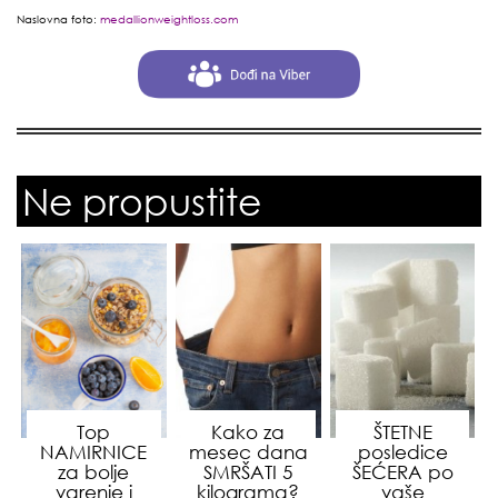
Naslovna foto:
medallionweightloss.com
Ne propustite
Top
Kako za
ŠTETNE
NAMIRNICE
mesec dana
posledice
za bolje
SMRŠATI 5
ŠEĆERA po
varenje i
kilograma?
vaše