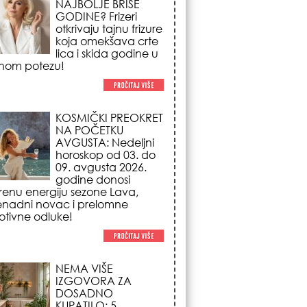
NA POČETKU
AVGUSTA: Nedeljni
horoskop od 03. do
09. avgusta 2026.
godine donosi
renu energiju sezone Lava,
enadni novac i prelomne
tivne odluke!
NEMA VIŠE
IZGOVORA ZA
DOSADNO
KUPATILO: 5
pristupačnih detalja
iz JYSK-a koji
nutno pretvaraju vaš prostor u
suzni spa centar!
STILISTI SE SLAŽU –
OVI NOKTI SU HIT
SEZONE: 5 manikir