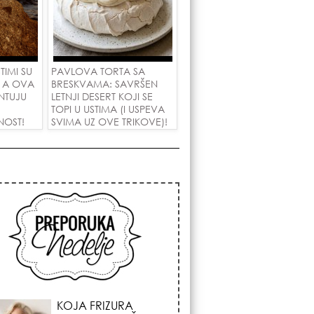
TIMI SU
PAVLOVA TORTA SA
, A OVA
BRESKVAMA: SAVRŠEN
NTUJU
LETNJI DESERT KOJI SE
TOPI U USTIMA (I USPEVA
NOST!
SVIMA UZ OVE TRIKOVE)!
KOSMIČKI PREOKRET