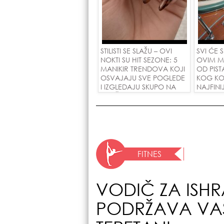
STILISTI SE SLAŽU – OVI
SVI ĆE 
NOKTI SU HIT SEZONE: 5
OVIM M
MANIKIR TRENDOVA KOJI
OD PIST
OSVAJAJU SVE POGLEDE
KOG KO
I IZGLEDAJU SKUPO NA
NAJFINI
SVAČIJIM RUKAMA!
SU POLU
ZAMENO
DINARA
FITNES
VODIČ ZA ISH
PODRŽAVA VAŠ