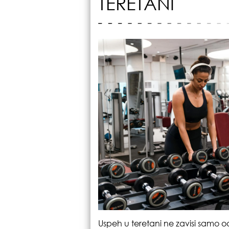
TERETANI
Uspeh u teretani ne zavisi samo od