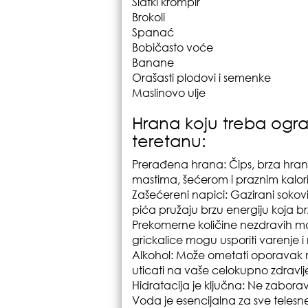
Slatki krompir
Brokoli
Spanać
Bobičasto voće
Banane
Orašasti plodovi i semenke
Maslinovo ulje
Hrana koju treba ogran
teretanu:
Prerađena hrana: Čips, brza hran
mastima, šećerom i praznim kalor
Zašećereni napici: Gazirani sokov
pića pružaju brzu energiju koja br
Prekomerne količine nezdravih ma
grickalice mogu usporiti varenje 
Alkohol: Može ometati oporavak mi
uticati na vaše celokupno zdravlj
Hidratacija je ključna: Ne zabora
Voda je esencijalna za sve telesne