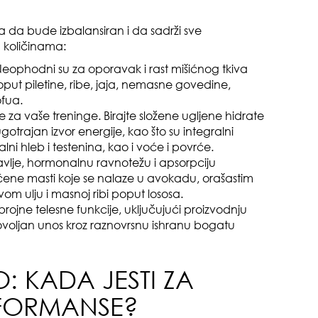
a da bude izbalansiran i da sadrži sve
 količinama:
 Neophodni su za oporavak i rast mišićnog tkiva
oput piletine, ribe, jaja, nemasne govedine,
ofua.
je za vaše treninge. Birajte složene ugljene hidrate
pri
otrajan izvor energije, kao što su integralni
ralni hleb i testenina, kao i voće i povrće.
vlje, hormonalnu ravnotežu i apsorpciju
ićene masti koje se nalaze u avokadu, orašastim
 ulju i masnoj ribi poput lososa.
ojne telesne funkcije, uključujući proizvodnju
ovoljan unos kroz raznovrsnu ishranu bogatu
opa
: KADA JESTI ZA
RFORMANSE?