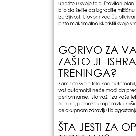
unosite u svoje telo. Pravilan plan 
bilo da želite da izgradite mišićnu
izdržljivost. U ovom vodiču otkri
biste maksimalno iskoristili svoje v
GORIVO ZA VAŠ
ZAŠTO JE ISH
TRENINGA?
Zamislite svoje telo kao automobil
vaš automobil neće moći da pređe
performanse. Isto važi i za vaše t
trening, pomaže u oporavku mišića
celokupnom zdravlju i blagostanj
ŠTA JESTI ZA O