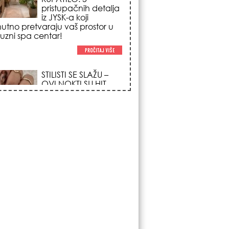
trendova koji
osvajaju sve
poglede i izgledaju
po na svačijim rukama!
REDAK ASTRO
FENOMEN POČINJE
7. AVGUSTA: Veliki
Vazdušni Trigon
otvara kapiju sreće i
menja sudbinu za 3
ka!
LJUDI U SRBIJI
MASOVNO KUPUJU
OVO ČUDO OD 200
DINARA: Trik sa
peškirom i ledom koji
rashlađuje stan na
 za 10 minuta (BEZ KLIME)!