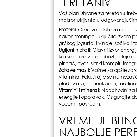
TERETANI?
Vaš plan ishrane za teretanu treb
makronutrijente u odgovarajućim
Proteini
: Gradivni blokovi mišića.
nakon treninga. Uključite izvore p
grčkog jogurta, kvinoje, sočiva i t
Ugljeni hidrati
: Glavni izvor energi
koji se sporo vare i obezbeđuju dug
pirinač, ovas, slatki krompir, integ
Zdrave masti:
Važne za opšte zdra
vitamina. Fokusirajte se na nezas
plodovima, semenkama, maslinovom
Vitamini i minerali:
Neophodni za br
energije i oporavak. Osigurajte d
voćem i povrćem.
VREME JE BITNO
NAJBOLJE PE