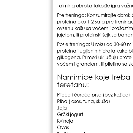
Tajming obroka takođe igra važnu
Pre treninga: Konzumirajte obrok
proteina oko 1-2 sata pre treninga
ovsenu kašu sa voćem i orašastim
jajetom, ili proteinski šejk sa ban
Posle treninga: U roku od 30-60 m
proteina i ugljenih hidrata kako b
glikogena. Primeri uključuju prote
voćem i granolom, ili piletinu sa 
Namirnice koje treba
teretanu:
Pileća i ćureća prsa (bez kožice)
Riba (losos, tuna, skuša)
Jaja
Grčki jogurt
Kvinoja
Ovas