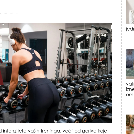
vat
izn
emo
tre
luk
 intenziteta vaših treninga, već i od goriva koje