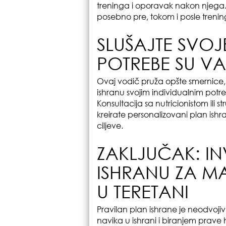
treninga i oporavak nakon njega.
posebno pre, tokom i posle trenin
SLUŠAJTE SVOJ
POTREBE SU V
Ovaj vodič pruža opšte smernice, a
ishranu svojim individualnim potr
Konsultacija sa nutricionistom il
kreirate personalizovani plan ishr
ciljeve.
ZAKLJUČAK: IN
ISHRANU ZA M
U TERETANI
Pravilan plan ishrane je neodvoji
navika u ishrani i biranjem prave