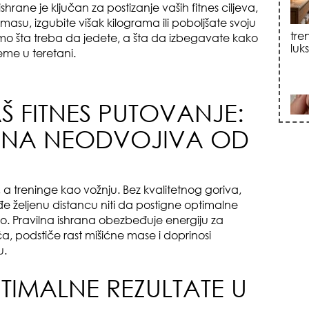
ishrane je ključan za postizanje vaših fitnes ciljeva,
 masu, izgubite višak kilograma ili poboljšate svoju
vamo šta treba da jedete, a šta da izbegavate kako
sku
reme u teretani.
 FITNES PUTOVANJE:
RANA NEODVOJIVA OD
zna
, a treninge kao vožnju. Bez kvalitetnog goriva,
 željenu distancu niti da postigne optimalne
elo. Pravilna ishrana obezbeđuje energiju za
, podstiče rast mišićne mase i doprinosi
u.
PTIMALNE REZULTATE U
+35