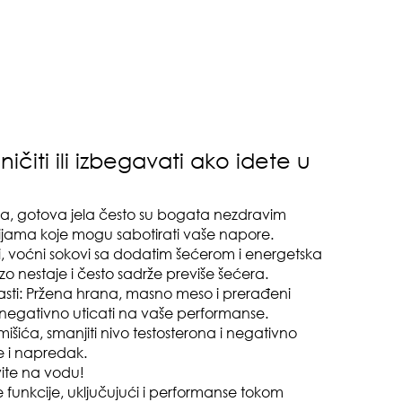
o m
dru
ičiti ili izbegavati ako idete u
čuv
a, gotova jela često su bogata nezdravim
suš
ijama koje mogu sabotirati vaše napore.
i, voćni sokovi sa dodatim šećerom i energetska
zo nestaje i često sadrže previše šećera.
sti: Pržena hrana, masno meso i prerađeni
i negativno uticati na vaše performanse.
šića, smanjiti nivo testosterona i negativno
e i napredak.
vite na vodu!
gen
 funkcije, uključujući i performanse tokom