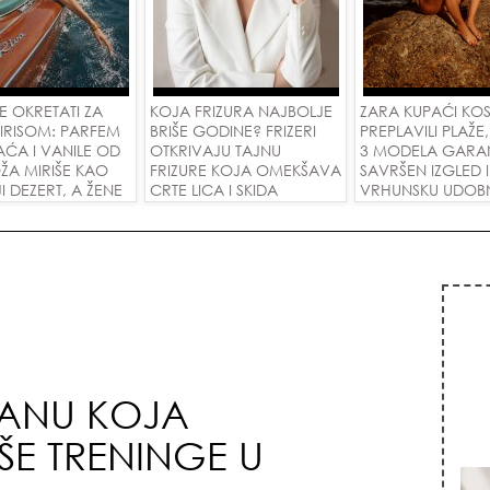
SE OKRETATI ZA
KOJA FRIZURA NAJBOLJE
ZARA KUPAĆI KOS
IRISOM: PARFEM
BRIŠE GODINE? FRIZERI
PREPLAVILI PLAŽE
AĆA I VANILE OD
OTKRIVAJU TAJNU
3 MODELA GARA
ŽA MIRIŠE KAO
FRIZURE KOJA OMEKŠAVA
SAVRŠEN IZGLED I
JI DEZERT, A ŽENE
CRTE LICA I SKIDA
VRHUNSKU UDOB
DELE ZA
GODINE U JEDNOM
M OD 1.800
POTEZU!
!
RANU KOJA
E TRENINGE U