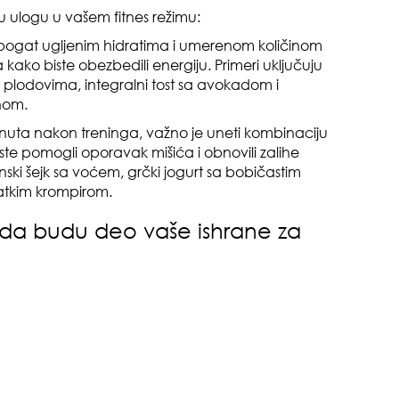
 ulogu u vašem fitnes režimu:
 bogat ugljenim hidratima i umerenom količinom
 kako biste obezbedili energiju. Primeri uključuju
zbo
 plodovima, integralni tost sa avokadom i
mes
anom.
inuta nakon treninga, važno je uneti kombinaciju
iste pomogli oporavak mišića i obnovili zalihe
inski šejk sa voćem, grčki jogurt sa bobičastim
slatkim krompirom.
 da budu deo vaše ishrane za
od 