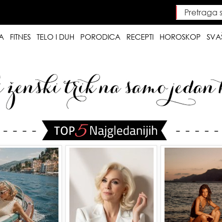
Pretraga saj
Searc
A
FITNES
TELO I DUH
PORODICA
RECEPTI
HOROSKOP
SVA