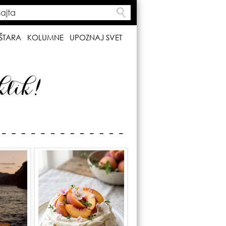
ta
h form
ŠTARA
KOLUMNE
UPOZNAJ SVET