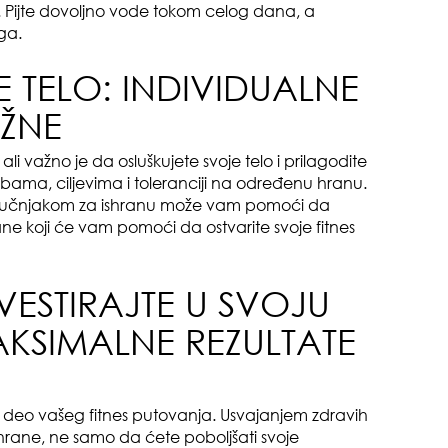
oki
 Pijte dovoljno vode tokom celog dana, a
ga.
E TELO: INDIVIDUALNE
AŽNE
li važno je da osluškujete svoje telo i prilagodite
ebama, ciljevima i toleranciji na određenu hranu.
muž
i stručnjakom za ishranu može vam pomoći da
ane koji će vam pomoći da ostvarite svoje fitnes
VESTIRAJTE U SVOJU
AKSIMALNE REZULTATE
sam
v deo vašeg fitnes putovanja. Usvajanjem zdravih
 hrane, ne samo da ćete poboljšati svoje