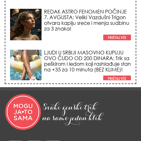
REDAK ASTRO FENOMEN POČINJE
7. AVGUSTA: Veliki Vazdušni Trigon
otvara kapiju sreće i menja sudbinu
za 3 znaka!
LJUDI U SRBIJI MASOVNO KUPUJU
OVO ČUDO OD 200 DINARA: Trik sa
peškirom i ledom koji rashlađuje stan
na +35 za 10 minuta (BEZ KLIME)!
DATUMI KOJI MENJAJU SUDBINU:
Ošišajte se OVIH dana u mesecu
ako želite da vam kosa raste kao iz
vode i privučete novu ljubav!
TRIK SA CRVENIM NOVČANIKOM I
LOVOROVIM LISTOM: Stari ritual