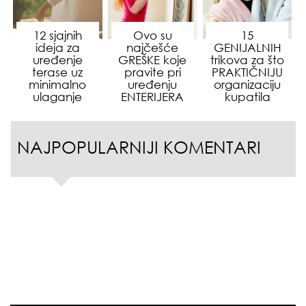
12 sjajnih
Ovo su
15
ideja za
najčešće
GENIJALNIH
uređenje
GREŠKE koje
trikova za što
terase uz
pravite pri
PRAKTIČNIJU
minimalno
uređenju
organizaciju
ulaganje
ENTERIJERA
kupatila
NAJPOPULARNIJI KOMENTARI