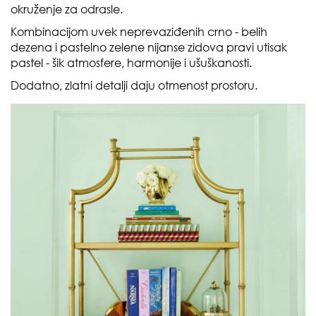
okruženje za odrasle.
Kombinacijom uvek neprevaziđenih crno - belih
dezena i pastelno zelene nijanse zidova pravi utisak
pastel - šik atmosfere, harmonije i ušuškanosti.
Dodatno, zlatni detalji daju otmenost prostoru.