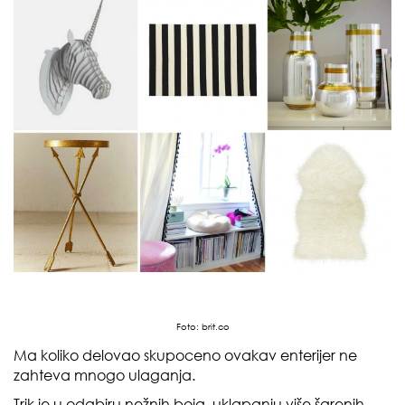
Foto:
brit.co
Ma koliko delovao skupoceno ovakav enterijer ne
zahteva mnogo ulaganja.
Trik je u odabiru nežnih boja, uklapanju više šarenih