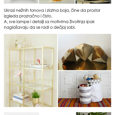
Ukrasi nežnih tonova i zlatna boja, čine da prostor
izgleda prozračno i čisto.
A, sve lampe i detalji sa motivima životinja ipak
naglašavaju da se radi o dečjoj sobi.