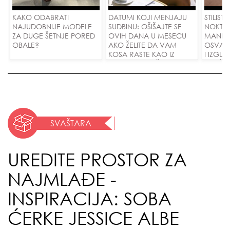
KAKO ODABRATI
DATUMI KOJI MENJAJU
STILISTI
NAJUDOBNIJE MODELE
SUDBINU: OŠIŠAJTE SE
NOKTI S
ZA DUGE ŠETNJE PORED
OVIH DANA U MESECU
MANIKI
OBALE?
AKO ŽELITE DA VAM
OSVAJ
KOSA RASTE KAO IZ
I IZGL
VODE I PRIVUČETE NOVU
SVAČIJ
LJUBAV!
SVAŠTARA
UREDITE PROSTOR ZA
NAJMLAĐE -
INSPIRACIJA: SOBA
ĆERKE JESSICE ALBE