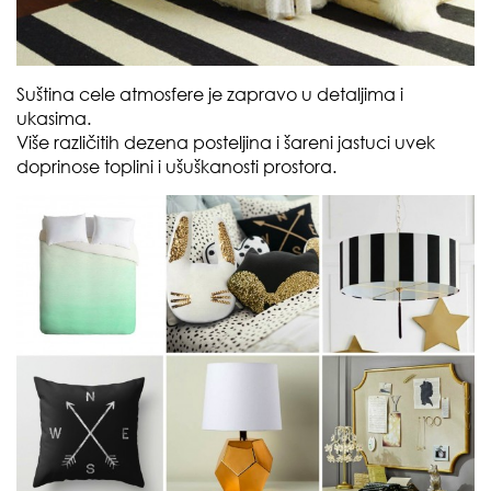
Suština cele atmosfere je zapravo u detaljima i
ukasima.
Više različitih dezena posteljina i šareni jastuci uvek
doprinose toplini i ušuškanosti prostora.