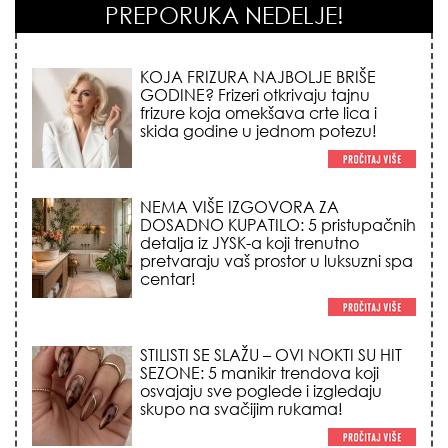
PREPORUKA NEDELJE!
KOJA FRIZURA NAJBOLJE BRIŠE
GODINE? Frizeri otkrivaju tajnu
frizure koja omekšava crte lica i
skida godine u jednom potezu!
NEMA VIŠE IZGOVORA ZA
DOSADNO KUPATILO: 5 pristupačnih
detalja iz JYSK-a koji trenutno
pretvaraju vaš prostor u luksuzni spa
centar!
STILISTI SE SLAŽU – OVI NOKTI SU HIT
SEZONE: 5 manikir trendova koji
osvajaju sve poglede i izgledaju
skupo na svačijim rukama!