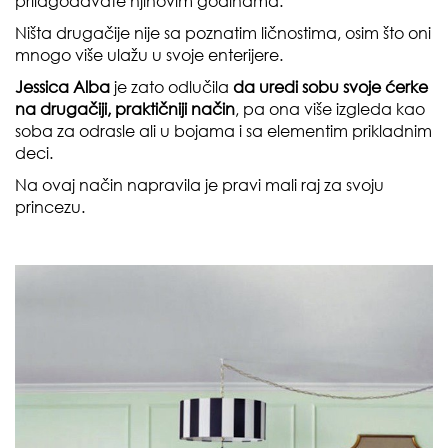
prilagođavate njihovim godinama.
Ništa drugačije nije sa poznatim ličnostima, osim što oni
mnogo više ulažu u svoje enterijere.
Jessica Alba
je zato odlučila
da uredi sobu svoje ćerke
na drugačiji, praktičniji način
, pa ona više izgleda kao
soba za odrasle ali u bojama i sa elementim prikladnim
deci.
Na ovaj način napravila je pravi mali raj za svoju
princezu.