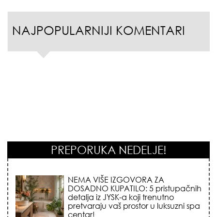
NAJPOPULARNIJI KOMENTARI
PREPORUKA NEDELJE!
STILISTI SE SLAŽU – OVI NOKTI SU HIT
SEZONE: 5 manikir trendova koji
osvajaju sve poglede i izgledaju
skupo na svačijim rukama!