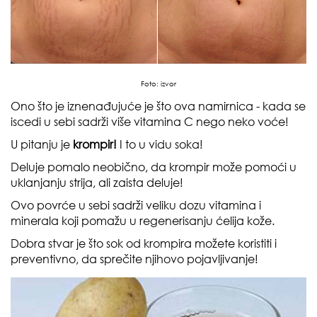
Foto:
izvor
Ono što je iznenađujuće je što ova namirnica - kada se
iscedi u sebi sadrži više vitamina C nego neko voće!
U pitanju je
krompir!
I to u vidu soka!
Deluje pomalo neobično, da krompir može pomoći u
uklanjanju strija, ali zaista deluje!
Ovo povrće u sebi sadrži veliku dozu vitamina i
minerala koji pomažu u regenerisanju ćelija kože.
Dobra stvar je što sok od krompira možete koristiti i
preventivno, da sprečite njihovo pojavljivanje!