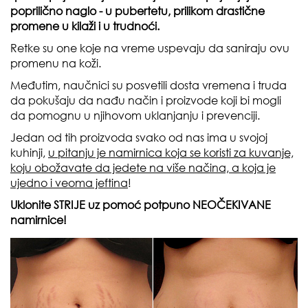
poprilično naglo - u pubertetu, prilikom drastične
promene u kilaži i u trudnoći.
Retke su one koje na vreme uspevaju da saniraju ovu
promenu na koži.
Međutim, naučnici su posvetili dosta vremena i truda
da pokušaju da nađu način i proizvode koji bi mogli
da pomognu u njihovom uklanjanju i prevenciji.
Jedan od tih proizvoda svako od nas ima u svojoj
kuhinji,
u pitanju je namirnica koja se koristi za kuvanje,
koju obožavate da jedete na više načina, a koja je
ujedno i veoma jeftina
!
Uklonite STRIJE uz pomoć potpuno NEOČEKIVANE
namirnice!