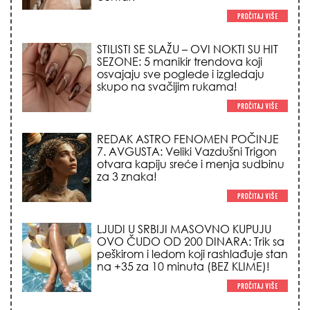
REDAK ASTRO FENOMEN POČINJE
7. AVGUSTA: Veliki Vazdušni Trigon
otvara kapiju sreće i menja sudbinu
za 3 znaka!
LJUDI U SRBIJI MASOVNO KUPUJU
OVO ČUDO OD 200 DINARA: Trik sa
peškirom i ledom koji rashlađuje stan
na +35 za 10 minuta (BEZ KLIME)!
NEDELJNI HOROSKOP (10.08. –
16.08.2026.): Stiže moćno
pomračenje Sunca i Veliki Vazdušni
Trigon – evo kome se život menja iz
korena!