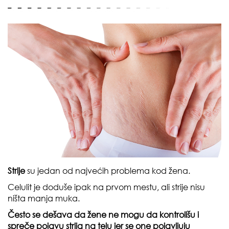
Strije
su jedan od najvećih problema kod žena.
Celulit je doduše ipak na prvom mestu, ali strije nisu
ništa manja muka.
Često se dešava da žene ne mogu da kontrolišu i
spreče pojavu strija na telu jer se one pojavljuju