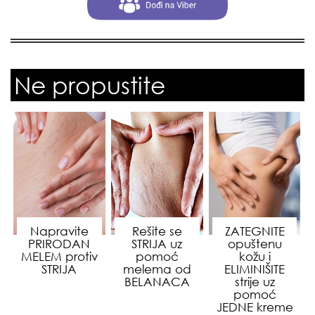
Ne propustite
Napravite
Rešite se
ZATEGNITE
PRIRODAN
STRIJA uz
opuštenu
MELEM protiv
pomoć
kožu i
STRIJA
melema od
ELIMINIŠITE
BELANACA
strije uz
pomoć
JEDNE kreme