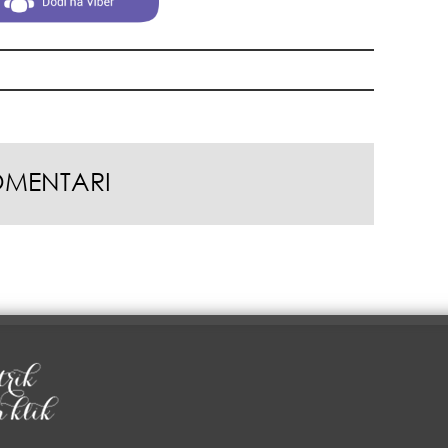
+35
OMENTARI
pri