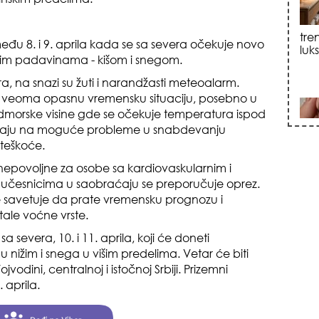
tre
među 8. i 9. aprila kada se sa severa očekuje novo
luk
im padavinama - kišom i snegom.
, na snazi su žuti i narandžasti meteoalarm.
 veoma opasnu vremensku situaciju, posebno u
morske visine gde se očekuje temperatura ispod
ravaju na moguće probleme u snabdevanju
teškoće.
 nepovoljne za osobe sa kardiovaskularnim i
sku
 učesnicima u saobraćaju se preporučuje oprez.
e savetuje da prate vremensku prognozu i
ale voćne vrste.
 severa, 10. i 11. aprila, koji će doneti
u nižim i snega u višim predelima. Vetar će biti
jvodini, centralnoj i istočnoj Srbiji. Prizemni
 aprila.
zna