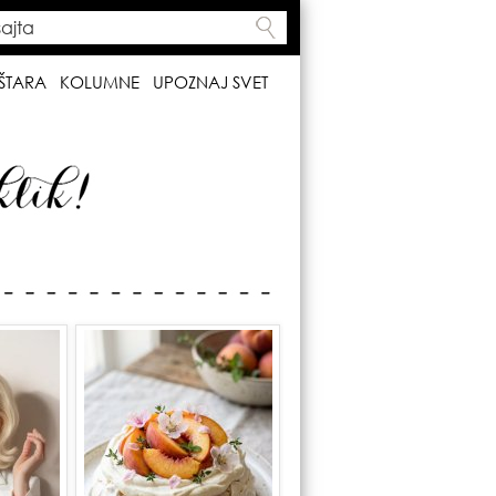
ta
h form
ŠTARA
KOLUMNE
UPOZNAJ SVET