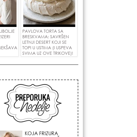
AJBOLJE
PAVLOVA TORTA SA
IZERI
BRESKVAMA: SAVRŠEN
U
LETNJI DESERT KOJI SE
MEKŠAVA
TOPI U USTIMA (I USPEVA
SVIMA UZ OVE TRIKOVE)!
OM
KOJA FRIZURA