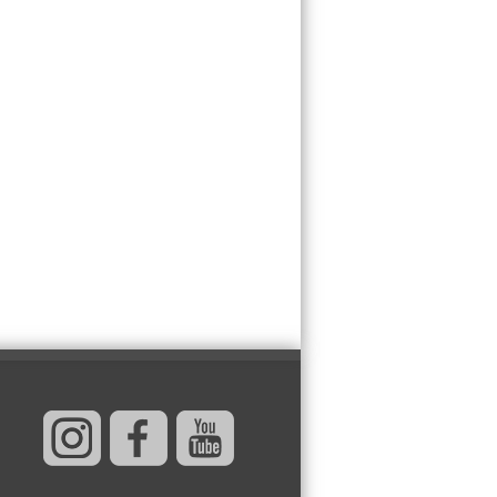
LJUDI U SRBIJI
MASOVNO KUPUJU
OVO ČUDO OD 200
DINARA: Trik sa
peškirom i ledom koji
rashlađuje stan na
 za 10 minuta (BEZ KLIME)!
DATUMI KOJI
MENJAJU SUDBINU:
Ošišajte se OVIH
dana u mesecu ako
želite da vam kosa
raste kao iz vode i
vučete novu ljubav!
TRIK SA CRVENIM