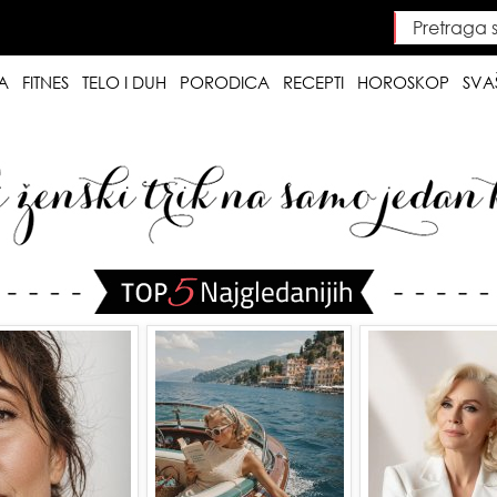
Pretraga saj
Searc
A
FITNES
TELO I DUH
PORODICA
RECEPTI
HOROSKOP
SVA