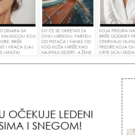
 0 DINARA SA
SVI ĆE SE OKRETATI ZA
KOJA FRIZURA N
I KAMILICOM KOJI
OVIM MIRISOM: PARFEM
BRIŠE GODINE? FR
ORE, BRIŠE
OD PISTAĆA I VANILE OD
OTKRIVAJU TAJN
ST I VRAĆA SJAJ
KOG KOŽA MIRIŠE KAO
FRIZURE KOJA O
 3 MINUTA!
NAJFINIJI DEZERT, A ŽENE
CRTE LICA I SKIDA
SU POLUDELE ZA
GODINE U JEDN
ZAMENOM OD 1.800
POTEZU!
DINARA!
JU OČEKUJE LEDENI
SIMA I SNEGOM!