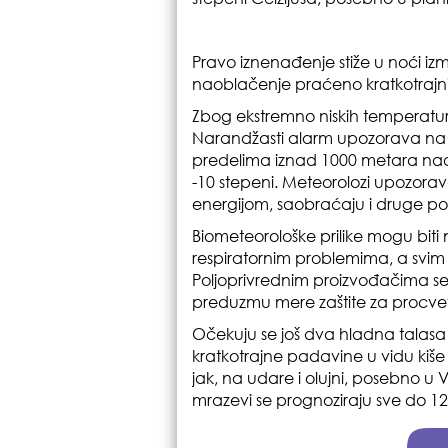
Pravo iznenađenje stiže u noći iz
naoblačenje praćeno kratkotrajn
Zbog ekstremno niskih temperatura
Narandžasti alarm upozorava na
predelima iznad 1000 metara nad
-10 stepeni. Meteorolozi upozo
energijom, saobraćaju i druge po
Biometeorološke prilike mogu biti
respiratornim problemima, a svim
Poljoprivrednim proizvođačima s
preduzmu mere zaštite za procvet
Očekuju se još dva hladna talasa sa
kratkotrajne padavine u vidu kiše 
jak, na udare i olujni, posebno u Vo
mrazevi se prognoziraju sve do 12.