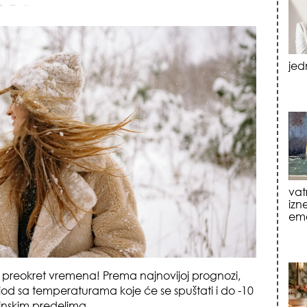
jed
vat
izn
emo
ni preokret vremena! Prema najnovijoj prognozi,
od sa temperaturama koje će se spuštati i do -10
inskim predelima.