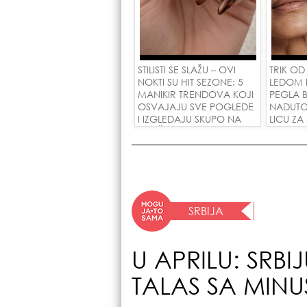
STILISTI SE SLAŽU – OVI
TRIK OD
NOKTI SU HIT SEZONE: 5
LEDOM 
MANIKIR TRENDOVA KOJI
PEGLA B
OSVAJAJU SVE POGLEDE
NADUTO
I IZGLEDAJU SKUPO NA
LICU ZA
SVAČIJIM RUKAMA!
SRBIJA
U APRILU: SRBI
TALAS SA MINU