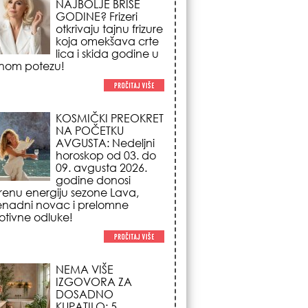
NAJBOLJE BRIŠE
GODINE? Frizeri
otkrivaju tajnu frizure
koja omekšava crte
lica i skida godine u
nom potezu!
KOSMIČKI PREOKRET
NA POČETKU
AVGUSTA: Nedeljni
horoskop od 03. do
09. avgusta 2026.
godine donosi
renu energiju sezone Lava,
enadni novac i prelomne
tivne odluke!
NEMA VIŠE
IZGOVORA ZA
DOSADNO
KUPATILO: 5