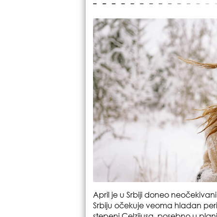
April je u Srbiji doneo neočekiva
Srbiju očekuje veoma hladan peri
stepeni Celzijusa, posebno u plan