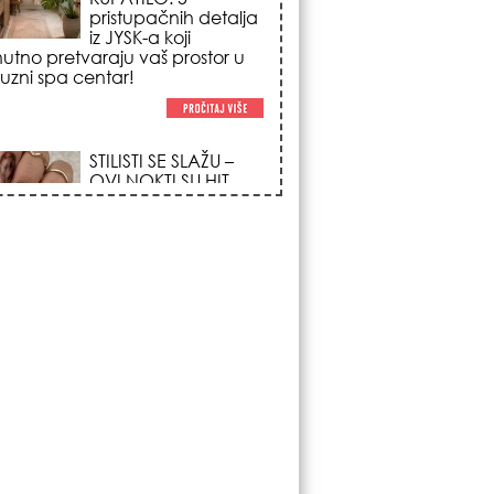
pristupačnih detalja
iz JYSK-a koji
nutno pretvaraju vaš prostor u
suzni spa centar!
STILISTI SE SLAŽU –
OVI NOKTI SU HIT
SEZONE: 5 manikir
trendova koji
osvajaju sve
poglede i izgledaju
po na svačijim rukama!
REDAK ASTRO
FENOMEN POČINJE
7. AVGUSTA: Veliki
Vazdušni Trigon
otvara kapiju sreće i
menja sudbinu za 3
ka!