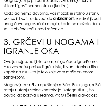
Magnezijum je prirodni sedativ. On smiruje nervni
sistem i "gasi" hormon stresa (kortizol).
Kada ga nema dovoljno, vaš mozak je stalno u stanju
bori se ili beži. To dovodi do
anksioznosti
, razdražljivosti i
onog čuvenog osećaja magle, kada ne možete da se
setite obične reči u sred rečenice.
3. GRČEVI U NOGAMA I
IGRANJE OKA
Ovo je najpoznatiji simptom, ali ga često ignorišemo.
Ako vas noću probudi grč u listu, ili vam danima titra
kapak na oku – to je telo koje vam maše crvenom
zastavicom.
Magnezijum služi za opuštanje mišića. Bez njega, mišići
ostaju u stanju stalne kontrakcije (zategnuti su), što
dovodi do bolova u leđima, vratu i čestih glavobolja.