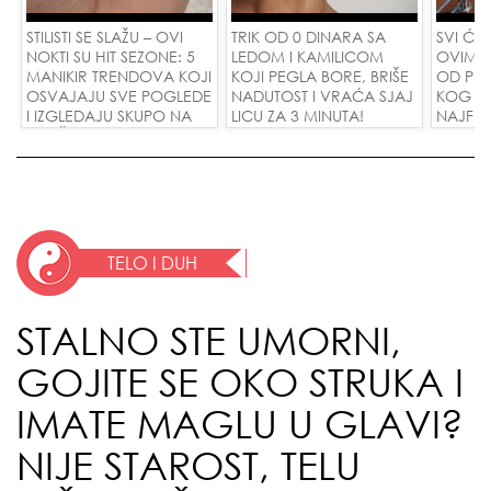
STILISTI SE SLAŽU – OVI
TRIK OD 0 DINARA SA
SVI ĆE 
NOKTI SU HIT SEZONE: 5
LEDOM I KAMILICOM
OVIM M
MANIKIR TRENDOVA KOJI
KOJI PEGLA BORE, BRIŠE
OD PIS
OSVAJAJU SVE POGLEDE
NADUTOST I VRAĆA SJAJ
KOG KO
I IZGLEDAJU SKUPO NA
LICU ZA 3 MINUTA!
NAJFINI
SVAČIJIM RUKAMA!
SU POL
ZAMEN
DINARA
TELO I DUH
STALNO STE UMORNI,
GOJITE SE OKO STRUKA I
IMATE MAGLU U GLAVI?
NIJE STAROST, TELU