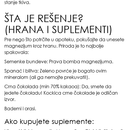
stanje tkiva.
ŠTA JE REŠENJE?
(HRANA I SUPLEMENTI)
Pre nego što potrčite u apoteku, pokušajte da unesete
magnezijum kroz hranu. Priroda je to najbolje
spakovala:
Semenke bundeve: Prava bomba magnezijuma.
Spanać i blitva: Zeleno povrće je bogato ovim
mineralom (ali ga nemojte prekuvati!).
Crna čokolada (min 70% kakaoa): Da, smete da
jedete čokoladu! Kockica crne čokolade je odličan
izvor.
Bademi i orasi.
Ako kupujete suplemente: