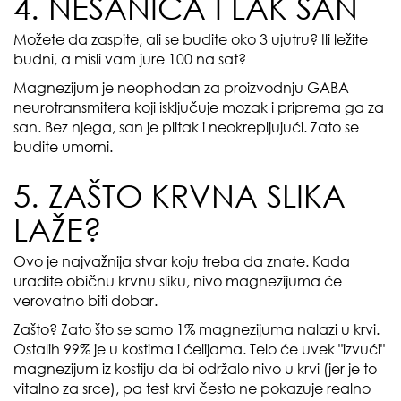
4. NESANICA I LAK SAN
Možete da zaspite, ali se budite oko 3 ujutru? Ili ležite
budni, a misli vam jure 100 na sat?
Magnezijum je neophodan za proizvodnju GABA
neurotransmitera koji isključuje mozak i priprema ga za
san. Bez njega, san je plitak i neokrepljujući. Zato se
budite umorni.
5. ZAŠTO KRVNA SLIKA
LAŽE?
Ovo je najvažnija stvar koju treba da znate. Kada
uradite običnu krvnu sliku, nivo magnezijuma će
verovatno biti dobar.
Zašto? Zato što se samo 1% magnezijuma nalazi u krvi.
Ostalih 99% je u kostima i ćelijama. Telo će uvek "izvući"
magnezijum iz kostiju da bi održalo nivo u krvi (jer je to
vitalno za srce), pa test krvi često ne pokazuje realno