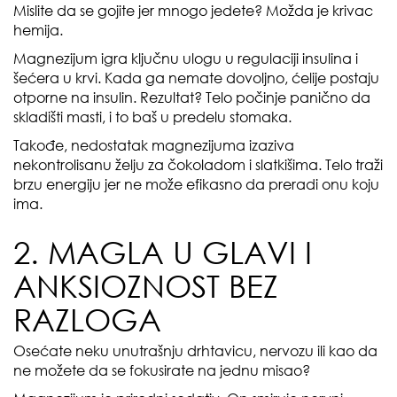
Mislite da se gojite jer mnogo jedete? Možda je krivac
hemija.
Magnezijum igra ključnu ulogu u regulaciji insulina i
šećera u krvi. Kada ga nemate dovoljno, ćelije postaju
otporne na insulin. Rezultat? Telo počinje panično da
skladišti masti, i to baš u predelu stomaka.
Takođe, nedostatak magnezijuma izaziva
nekontrolisanu želju za čokoladom i slatkišima. Telo traži
brzu energiju jer ne može efikasno da preradi onu koju
ima.
2. MAGLA U GLAVI I
ANKSIOZNOST BEZ
RAZLOGA
Osećate neku unutrašnju drhtavicu, nervozu ili kao da
ne možete da se fokusirate na jednu misao?