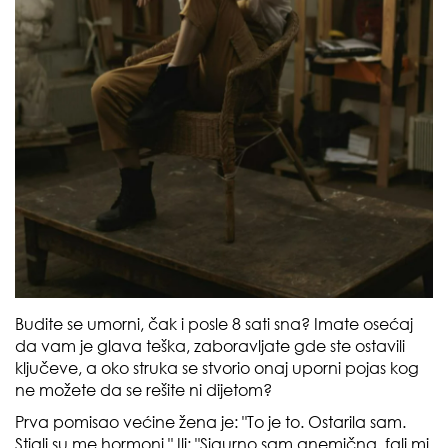
Budite se umorni, čak i posle 8 sati sna? Imate osećaj
da vam je glava teška, zaboravljate gde ste ostavili
ključeve, a oko struka se stvorio onaj uporni pojas kog
ne možete da se rešite ni dijetom?
Prva pomisao većine žena je: "To je to. Ostarila sam.
Stigli su me hormoni." Ili: "Sigurno sam anemična, fali mi