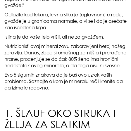
gvožđe."
Odlazite kod lekara, krvna slika je (uglavnom) u redu,
gvožđe je u granicama normale, a vi se i dalje osećate
kao isceđena krpa.
Istina je da vaše telo vrišti, ali ne za gvožđem.
Nutricionisti ovaj mineral zovu zaboravljeni heroj našeg
zdravlja. Danas, zbog siromašnog zemljišta i prerađene
hrane, procenjuje se da čak 80% žena ima hronični
nedostatak ovog minerala, a da toga nisu ni svesne.
Evo 5 sigurnih znakova da je baš ovo uzrok vaših
problema. Saznajte o kom je mineralu reč i krenite da
ga izimate redovno.
1. ŠLAUF OKO STRUKA I
ŽELJA ZA SLATKIM