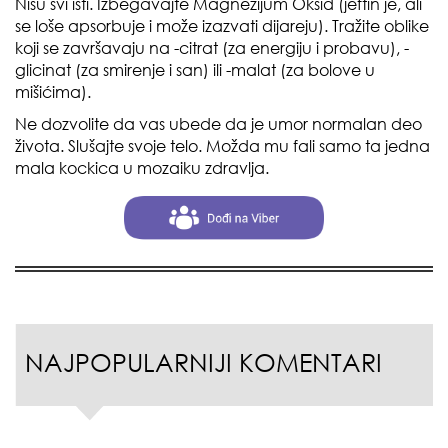
Nisu svi isti. Izbegavajte Magnezijum Oksid (jeftin je, ali
se loše apsorbuje i može izazvati dijareju). Tražite oblike
koji se završavaju na -citrat (za energiju i probavu), -
glicinat (za smirenje i san) ili -malat (za bolove u
mišićima).
Ne dozvolite da vas ubede da je umor normalan deo
života. Slušajte svoje telo. Možda mu fali samo ta jedna
mala kockica u mozaiku zdravlja.
NAJPOPULARNIJI KOMENTARI