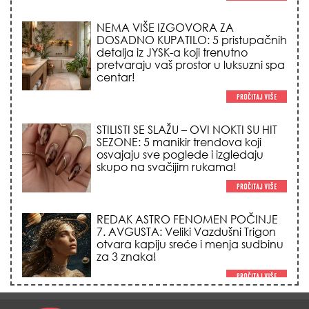
centar!
STILISTI SE SLAŽU – OVI NOKTI SU HIT
SEZONE: 5 manikir trendova koji
osvajaju sve poglede i izgledaju
skupo na svačijim rukama!
REDAK ASTRO FENOMEN POČINJE
7. AVGUSTA: Veliki Vazdušni Trigon
otvara kapiju sreće i menja sudbinu
za 3 znaka!
LJUDI U SRBIJI MASOVNO KUPUJU
OVO ČUDO OD 200 DINARA: Trik sa
peškirom i ledom koji rashlađuje stan
na +35 za 10 minuta (BEZ KLIME)!