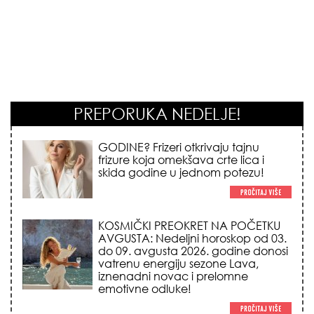
PREPORUKA NEDELJE!
KOSMIČKI PREOKRET NA POČETKU
AVGUSTA: Nedeljni horoskop od 03.
do 09. avgusta 2026. godine donosi
vatrenu energiju sezone Lava,
iznenadni novac i prelomne
emotivne odluke!
NEMA VIŠE IZGOVORA ZA
DOSADNO KUPATILO: 5 pristupačnih
detalja iz JYSK-a koji trenutno
pretvaraju vaš prostor u luksuzni spa