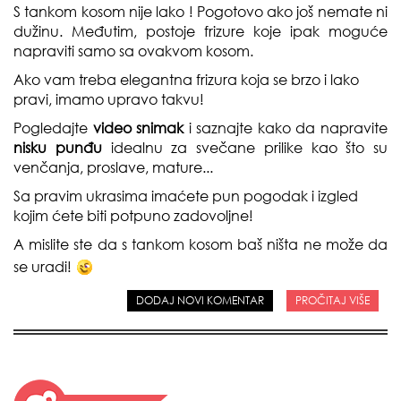
S tankom kosom nije lako ! Pogotovo ako još nemate ni
dužinu. Međutim, postoje frizure koje ipak moguće
napraviti samo sa ovakvom kosom.
Ako vam treba elegantna frizura koja se brzo i lako
pravi, imamo upravo takvu!
Pogledajte
video snimak
i saznajte kako da napravite
nisku punđu
idealnu za svečane prilike kao što su
venčanja, proslave, mature...
Sa pravim ukrasima imaćete pun pogodak i izgled
kojim ćete biti potpuno zadovoljne!
A mislite ste da s tankom kosom baš ništa ne može da
se uradi!
DODAJ NOVI KOMENTAR
PROČITAJ VIŠE