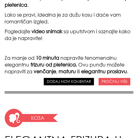
pletenica
.
Lako se pravi, idealna je za dužu kosu i daće vam
romantičan izgled.
Pogledajte
video snimak
sa uputstvom i saznajte kako
da je napravite!
Za manje od
10 minuta
napravite fenomenalnu
elegantnu
frizuru od pletenica.
Ovu punđu možete
napraviti za
venčanje
,
maturu
ili
elegantnu proslavu
.
DODAJ NOVI KOMENTAR
PROČITAJ VIŠE
KOSA