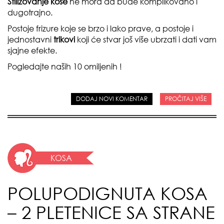
Stilizovanje kose
ne mora da bude komplikovano i
dugotrajno.
Postoje frizure koje se brzo i lako prave, a postoje i
jednostavni
trikovi
koji će stvar još više ubrzati i dati vam
sjajne efekte.
Pogledajte naših 10 omiljenih !
DODAJ NOVI KOMENTAR
PROČITAJ VIŠE
KOSA
POLUPODIGNUTA KOSA
– 2 PLETENICE SA STRANE