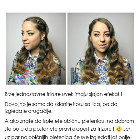
Brze jednostavne frizure uvek imaju sjajan efekat !
Dovoljno je samo da sklonite kosu sa lica, pa da
izgledate drugačije.
A ako znate da ispletete običnu pletenicu, na dobrom
ste putu da postanete pravi ekspert za frizure !
Jer,
uz par najobičnijih pletenica će sve izgledati još bolje !