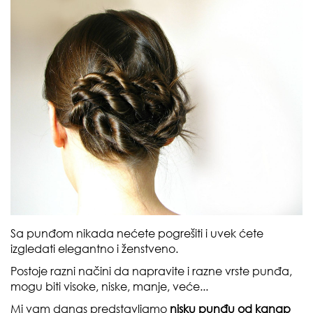
Sa punđom nikada nećete pogrešiti i uvek ćete
izgledati elegantno i ženstveno.
Postoje razni načini da napravite i razne vrste punđa,
mogu biti visoke, niske, manje, veće...
Mi vam danas predstavljamo
nisku punđu od kanap