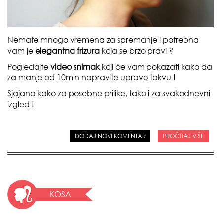
Nemate mnogo vremena za spremanje i potrebna
vam je
elegantna frizura
koja se brzo pravi ?
Pogledajte
video snimak
koji će vam pokazati kako da
za manje od 10min napravite upravo takvu !
Sjajana kako za posebne prilike, tako i za svakodnevni
izgled !
DODAJ NOVI KOMENTAR
PROČITAJ VIŠE
KOSA