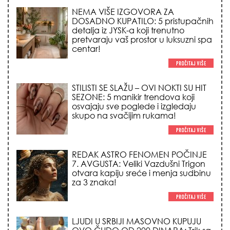
NEMA VIŠE IZGOVORA ZA
DOSADNO KUPATILO: 5 pristupačnih
detalja iz JYSK-a koji trenutno
pretvaraju vaš prostor u luksuzni spa
centar!
STILISTI SE SLAŽU – OVI NOKTI SU HIT
SEZONE: 5 manikir trendova koji
osvajaju sve poglede i izgledaju
skupo na svačijim rukama!
REDAK ASTRO FENOMEN POČINJE
7. AVGUSTA: Veliki Vazdušni Trigon
otvara kapiju sreće i menja sudbinu
za 3 znaka!
LJUDI U SRBIJI MASOVNO KUPUJU