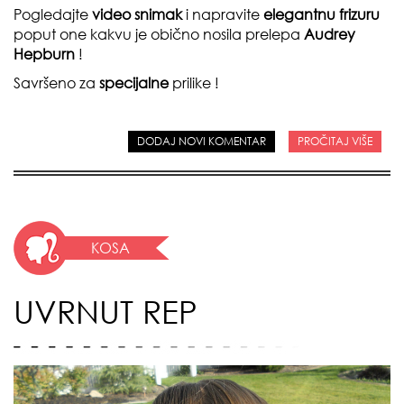
Pogledajte
video snimak
i napravite
elegantnu frizuru
poput one kakvu je obično nosila prelepa
Audrey
Hepburn
!
Savršeno za
specijalne
prilike !
DODAJ NOVI KOMENTAR
PROČITAJ VIŠE
KOSA
UVRNUT REP