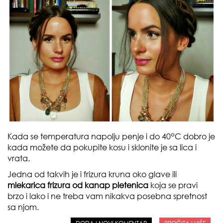
o
Kada se temperatura napolju penje i do 40
C dobro je
kada možete da pokupite kosu i sklonite je sa lica i
vrata.
Jedna od takvih je i frizura kruna oko glave ili
mlekarica frizura od kanap pletenica
koja se pravi
brzo i lako i ne treba vam nikakva posebna spretnost
sa njom.