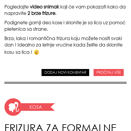
Pogledajte
video snimak
koji će vam pokazati kako da
napravite
2 brze frizure
.
Podignete gornji deo kose i sklonite je sa lica uz pomoć
pletenica sa strane.
Brza, laka i romantična frizura koju možete nositi svaki
dan ! Idealno za letnje vrućine kada želite da sklonite
kosu sa lica !
DODAJ NOVI KOMENTAR
PROČITAJ VIŠE
KOSA
FRIZURA ZA FORMALNE