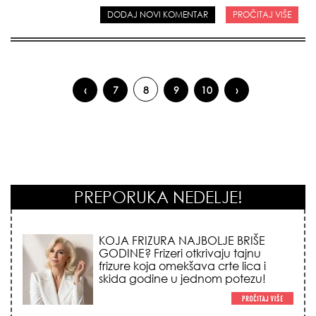
DODAJ NOVI KOMENTAR
PROČITAJ VIŠE
‹
7
8
9
10
›
Pages
PREPORUKA NEDELJE!
KOJA FRIZURA NAJBOLJE BRIŠE
GODINE? Frizeri otkrivaju tajnu
frizure koja omekšava crte lica i
skida godine u jednom potezu!