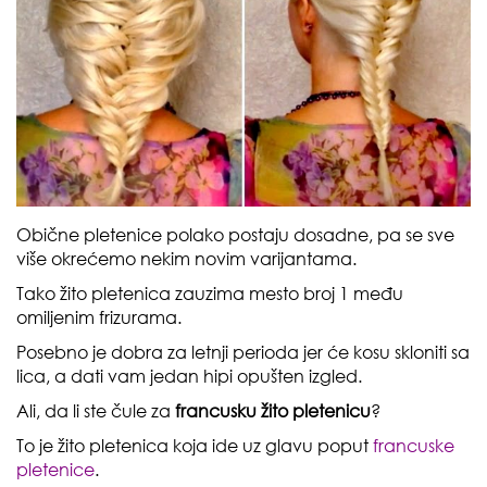
Obične pletenice polako postaju dosadne, pa se sve
više okrećemo nekim novim varijantama.
Tako žito pletenica zauzima mesto broj 1 među
omiljenim frizurama.
Posebno je dobra za letnji perioda jer će kosu skloniti sa
lica, a dati vam jedan hipi opušten izgled.
Ali, da li ste čule za
francusku žito pletenicu
?
To je žito pletenica koja ide uz glavu poput
francuske
pletenice
.