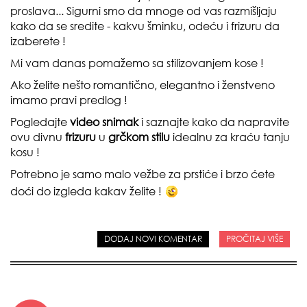
proslava... Sigurni smo da mnoge od vas razmišljaju
kako da se sredite - kakvu šminku, odeću i frizuru da
izaberete !
Mi vam danas pomažemo sa stilizovanjem kose !
Ako želite nešto romantično, elegantno i ženstveno
imamo pravi predlog !
Pogledajte
video snimak
i saznajte kako da napravite
ovu divnu
frizuru
u
grčkom stilu
idealnu za kraću tanju
kosu !
Potrebno je samo malo vežbe za prstiće i brzo ćete
doći do izgleda kakav želite !
DODAJ NOVI KOMENTAR
PROČITAJ VIŠE