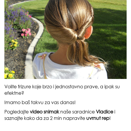
Volite frizure koje brzo i jednostavno prave, a ipak su
efektne?
Imamo baš takvu za vas danas!
Pogledajte
video snimak
naše saradnice
Vladice
i
saznajte kako da za 2 min napravite
uvrnut rep
!