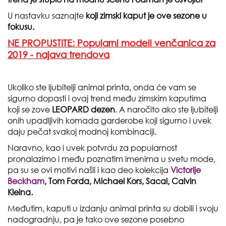
U nastavku saznajte
koji zimski kaput je ove sezone u
fokusu.
NE PROPUSTITE: Popularni modeli venčanica za
2019 - najava trendova
Ukoliko ste ljubitelji animal printa, onda će vam se
sigurno dopasti i ovaj trend među zimskim kaputima
koji se zove
LEOPARD dezen
. A naročito ako ste ljubitelji
onih upadljivih komada garderobe koji sigurno i uvek
daju pečat svakoj modnoj kombinaciji.
Naravno, kao i uvek potvrdu za popularnost
pronalazimo i među poznatim imenima u svetu mode,
pa su se ovi motivi našli i kao deo kolekcija
Victorije
Beckham
, Tom Forda, Michael Kors, Sacai, Calvin
Kleina.
Međutim, kaputi u izdanju animal printa su dobili i svoju
nadogradnju, pa je tako ove sezone posebno