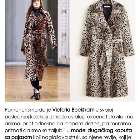
Pomenuli smo da je
Victoria Beckham
u svojoj
poslednjoj kolekciji između ostalog akcenat stavila i na
animal print odnosno na leopard dezen, pa moramo
priznati da smo se zaljubili u
model dugačkog kaputa
sa pojasom
koji naglašava struk, sa njene revije, koji je