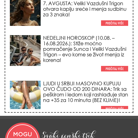
16.08.2026.): Stiže moćno
pomračenje Sunca i Veliki Vazdušni
Trigon – evo kome se život menja iz
korena!
LJUDI U SRBIJI MASOVNO KUPUJU
OVO ČUDO OD 200 DINARA: Trik sa
peškirom i ledom koji rashlađuje stan
na +35 za 10 minuta (BEZ KLIME)!
TRIK SA CRVENIM NOVČANIKOM I
LOVOROVIM LISTOM: Stari ritual
privlačenja novca koji treba uraditi
baš tokom sezone Lava!
HEMIJA VAM UOPŠTE NE TREBA:
Ovako su naše bake čistile kuću za
0 dinara, a sve je blistalo i mirisalo