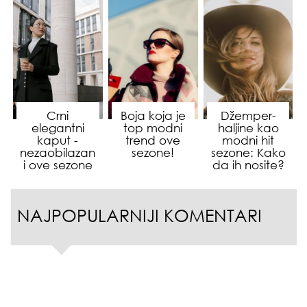
Crni
Boja koja je
Džemper-
elegantni
top modni
haljine kao
kaput -
trend ove
modni hit
nezaobilazan
sezone!
sezone: Kako
i ove sezone
da ih nosite?
NAJPOPULARNIJI KOMENTARI