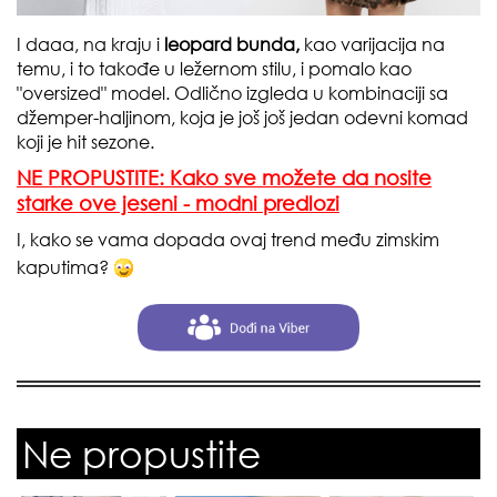
I daaa, na kraju i
leopard bunda,
kao varijacija na
temu, i to takođe u ležernom stilu, i pomalo kao
"oversized" model. Odlično izgleda u kombinaciji sa
džemper-haljinom, koja je još još jedan odevni komad
koji je hit sezone.
NE PROPUSTITE: Kako sve možete da nosite
starke ove jeseni - modni predlozi
I, kako se vama dopada ovaj trend među zimskim
kaputima?
Ne propustite