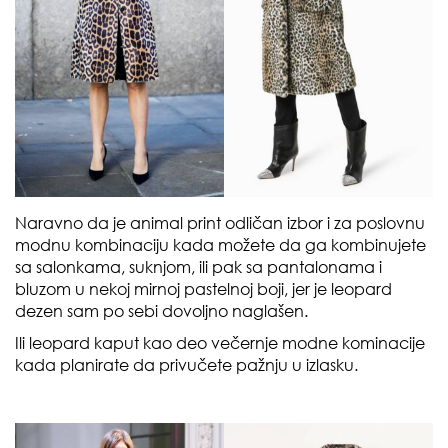
Naravno da je animal print odličan izbor i za poslovnu
modnu kombinaciju kada možete da ga kombinujete
sa salonkama, suknjom, ili pak sa pantalonama i
bluzom u nekoj mirnoj pastelnoj boji, jer je leopard
dezen sam po sebi dovoljno naglašen.
Ili leopard kaput kao deo večernje modne kominacije
kada planirate da privučete pažnju u izlasku.