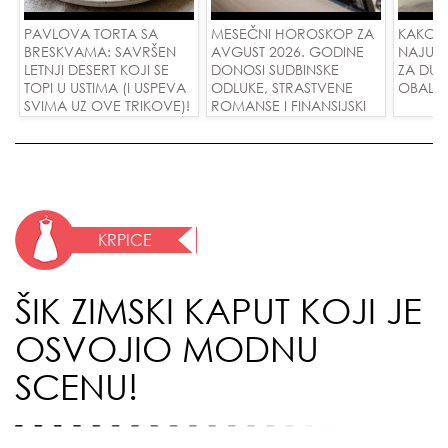
PAVLOVA TORTA SA
MESEČNI HOROSKOP ZA
KAKO 
BRESKVAMA: SAVRŠEN
AVGUST 2026. GODINE
NAJUD
LETNJI DESERT KOJI SE
DONOSI SUDBINSKE
ZA DUG
TOPI U USTIMA (I USPEVA
ODLUKE, STRASTVENE
OBALE
SVIMA UZ OVE TRIKOVE)!
ROMANSE I FINANSIJSKI
USPEH ZA SVE ZNAKOVE!
KRPICE
ŠIK ZIMSKI KAPUT KOJI JE
OSVOJIO MODNU
SCENU!