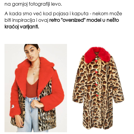
na gornjoj fotografiji levo.
A kada smo već kod pojasa i kaputa - nekom može
biti inspiracija i ovaj
retro "oversized" model u nešto
kraćoj varijanti.