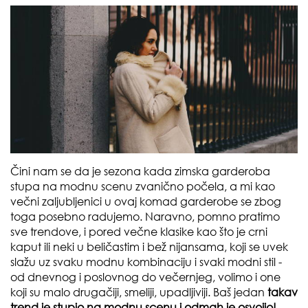
Čini nam se da je sezona kada zimska garderoba
stupa na modnu scenu zvanično počela, a mi kao
večni zaljubljenici u ovaj komad garderobe se zbog
toga posebno radujemo. Naravno, pomno pratimo
sve trendove, i pored večne klasike kao što je crni
kaput ili neki u beličastim i bež nijansama, koji se uvek
slažu uz svaku modnu kombinaciju i svaki modni stil -
od dnevnog i poslovnog do večernjeg, volimo i one
koji su malo drugačiji, smeliji, upadljiviji. Baš jedan
takav
trend je stupio na modnu scenu i odmah je osvojio!