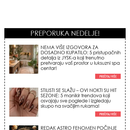
PREPORUKA NEDELJE!
STILISTI SE SLAŽU – OVI NOKTI SU HIT
SEZONE: 5 manikir trendova koji
osvajaju sve poglede i izgledaju
skupo na svačijim rukama!
REDAK ASTRO FENOMEN POČINJE
7. AVGUSTA: Veliki Vazdušni Trigon
otvara kapiju sreće i menja sudbinu
za 3 znaka!
NEDELJNI HOROSKOP (10.08. –