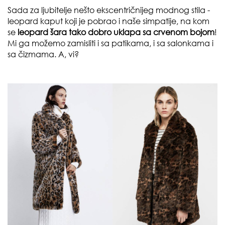
Sada za ljubitelje nešto ekscentričnijeg modnog stila -
leopard kaput koji je pobrao i naše simpatije, na kom
se
leopard šara tako dobro uklapa sa crvenom bojom
!
Mi ga možemo zamisliti i sa patikama, i sa salonkama i
sa čizmama. A, vi?