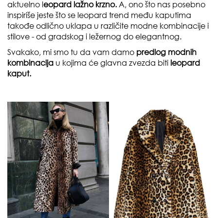
aktuelno l
eopard lažno krzno.
A, ono što nas posebno
inspiriše jeste što se leopard trend među kaputima
takođe odlično uklapa u različite modne kombinacije i
stilove - od gradskog i ležernog do elegantnog.
Svakako, mi smo tu da vam damo
predlog modnih
kombinacija
u kojima će glavna zvezda biti
leopard
kaput.