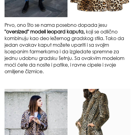
Prvo, ono što se nama posebno dopada jesu
"oversized" modeli leopard kaputa,
koji se odlično
kombinuju kao deo ležernog gradskog stila. Tako da
jedan ovakav kaput možete upariti i sa svojim
iscepanim farmerkama i da izgledate spremne za
jednu udobnu gradsku šetnju. Sa ovakvim modelom
moći ćete da nosite i patike, i ravne cipele i svoje
omiljene čizmice.