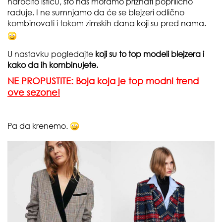
naročito ističu, što nas moramo priznati poprilično
raduje. I ne sumnjamo da će se blejzeri odlično
kombinovati i tokom zimskih dana koji su pred nama.
U nastavku pogledajte
koji su to top modeli blejzera i
kako da ih kombinujete.
NE PROPUSTITE: Boja koja je top modni trend
ove sezone!
Pa da krenemo.