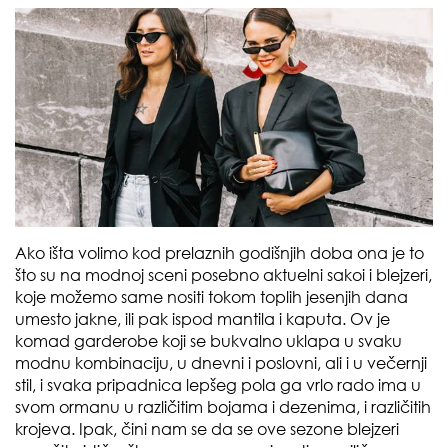
Ako išta volimo kod prelaznih godišnjih doba ona je to
što su na modnoj sceni posebno aktuelni sakoi i blejzeri,
koje možemo same nositi tokom toplih jesenjih dana
umesto jakne, ili pak ispod mantila i kaputa. Ov je
komad garderobe koji se bukvalno uklapa u svaku
modnu kombinaciju, u dnevni i poslovni, ali i u večernji
stil, i svaka pripadnica lepšeg pola ga vrlo rado ima u
svom ormanu u različitim bojama i dezenima, i različitih
krojeva. Ipak, čini nam se da se ove sezone blejzeri