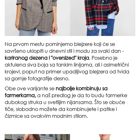
Na prvom mestu pominjemo blejzere koji će se
savršeno uklopiti u dnevni stil i modu za svaki dan -
kariranog dezena i "oversized" kroja
. Posebno je
aktulena siva boja sa tankim linijama, ali i asimetrični
krojevi, poput na primer upadljivog blejzera od tvida
sa gornje fotografije desno.
Obe ove varijante se
najbolje kombinuju sa
farmerkama,
a naš predlog je da to budu farmerke
dubokog struka u svetlijim nijansama. Što se obuće
tiče, slobodno možete da kombinujete i patike i
čizmice sa ovakvim modnim stilom.