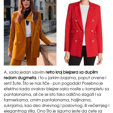
A, sada jedan sasvim
retro kroj blejzera sa duplim
redom dugmeta
, i to u jarkim bojama, poput crvene i
senf žute. Što se nas tiče - pun pogodak! Posebno je
efektno kada ovakav blejzer-sako nosite u kompletu sa
pantalonama, ali će se isto tako odlično slagati i sa
farmerkama, crnim pantalonama, haljinama,
suknjama, kao deo dnevnog i poslovnog, ili večernjeg i
elegantnog stila. Ono što je sigurno jeste da ćete sa