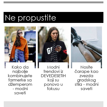
Ne propustite
Kako da
Modni
Nosite
najbolje
trendovi iz
čarape kao
kombinujete
DEVEDESETIH
zvezda
farmerke sa
koji su
gradskog
džemperom
ponovo u
stila - modni
- modni
fokusu
saveti
saveti