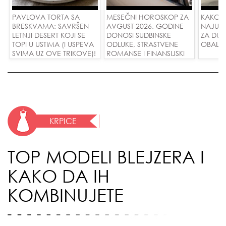
PAVLOVA TORTA SA
MESEČNI HOROSKOP ZA
KAKO 
BRESKVAMA: SAVRŠEN
AVGUST 2026. GODINE
NAJUD
LETNJI DESERT KOJI SE
DONOSI SUDBINSKE
ZA DUG
TOPI U USTIMA (I USPEVA
ODLUKE, STRASTVENE
OBALE
SVIMA UZ OVE TRIKOVE)!
ROMANSE I FINANSIJSKI
USPEH ZA SVE ZNAKOVE!
KRPICE
TOP MODELI BLEJZERA I
KAKO DA IH
KOMBINUJETE