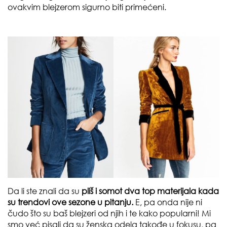
ovakvim blejzerom sigurno biti primećeni.
Da li ste znali da su
pliš i somot dva top materijala kada
su trendovi ove sezone u pitanju.
E, pa onda nije ni
čudo što su baš blejzeri od njih i te kako popularni! Mi
smo već pisali da su ženska odela takođe u fokusu, pa