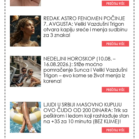
REDAK ASTRO FENOMEN POČINJE
7. AVGUSTA: Veliki Vazdušni Trigon
otvara kapiju sreće i menja sudbinu
za 3 znaka!
NEDELJNI HOROSKOP (10.08. –
16.08.2026.): Stiže moćno
pomračenje Sunca i Veliki Vazdušni
Trigon – evo kome se život menja iz
korena!
LJUDI U SRBIJI MASOVNO KUPUJU
OVO ČUDO OD 200 DINARA: Trik sa
peškirom i ledom koji rashlađuje stan
na +35 za 10 minuta (BEZ KLIME)!
TRIK SA CRVENIM NOVČANIKOM I
LOVOROVIM LISTOM: Stari ritual