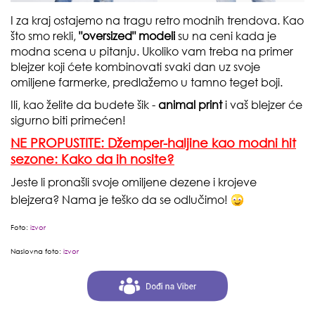
I za kraj ostajemo na tragu retro modnih trendova. Kao
što smo rekli,
"oversized" modeli
su na ceni kada je
modna scena u pitanju. Ukoliko vam treba na primer
blejzer koji ćete kombinovati svaki dan uz svoje
omiljene farmerke, predlažemo u tamno teget boji.
Ili, kao želite da budete šik -
animal print
i vaš blejzer će
sigurno biti primećen!
NE PROPUSTITE: Džemper-haljine kao modni hit
sezone: Kako da ih nosite?
Jeste li pronašli svoje omiljene dezene i krojeve
blejzera? Nama je teško da se odlučimo!
Foto:
izvor
Naslovna foto:
izvor