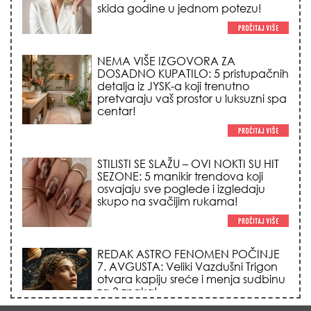
STILISTI SE SLAŽU – OVI NOKTI SU HIT
SEZONE: 5 manikir trendova koji
osvajaju sve poglede i izgledaju
skupo na svačijim rukama!
REDAK ASTRO FENOMEN POČINJE
7. AVGUSTA: Veliki Vazdušni Trigon
otvara kapiju sreće i menja sudbinu
za 3 znaka!
LJUDI U SRBIJI MASOVNO KUPUJU
OVO ČUDO OD 200 DINARA: Trik sa
peškirom i ledom koji rashlađuje stan
na +35 za 10 minuta (BEZ KLIME)!