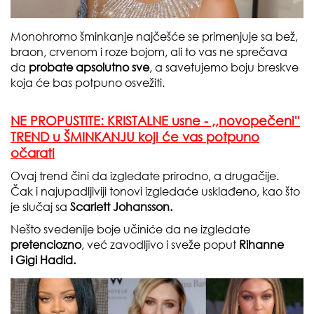
Monohromo šminkanje najčešće se primenjuje sa bež,
braon, crvenom i roze bojom, ali to vas ne sprečava
da
probate apsolutno sve
, a savetujemo boju breskve
koja će bas potpuno osvežiti.
NE PROPUSTITE: KRISTALNE usne - ,,novopečeni''
TREND u ŠMINKANJU koji će vas potpuno
očarati
Ovaj trend čini da izgledate prirodno, a drugačije.
Čak i najupadljiviji tonovi izgledaće usklađeno, kao što
je slučaj sa
Scarlett Johansson.
Nešto svedenije boje učiniće da ne izgledate
pretenciozno
, već zavodljivo i sveže poput
Rihanne
i Gigi Hadid.