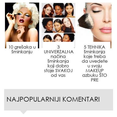
10 grešaka u
3
5 TEHNIKA
šminkanju
UNIVERZALNA
šminkanja
načina
koje treba
šminkanja
da uvedete
koji dobro
u svoju
stoje SVAKOJ
MAKEUP
od vas
azbuku ŠTO
PRE
NAJPOPULARNIJI KOMENTARI