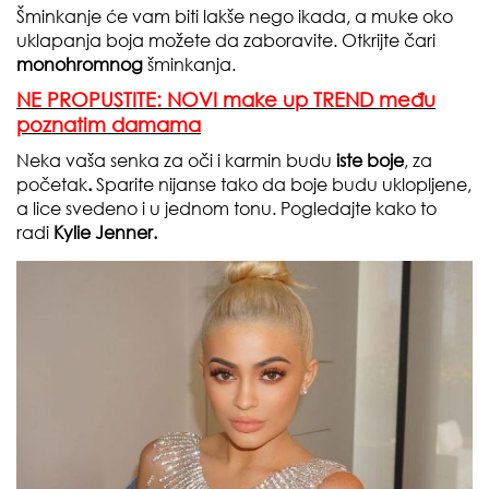
Šminkanje će vam biti lakše nego ikada, a muke oko
uklapanja boja možete da zaboravite. Otkrijte čari
monohromnog
šminkanja.
NE PROPUSTITE: NOVI make up TREND među
poznatim damama
Neka vaša senka za oči i karmin budu
iste boje
, za
početak
.
Sparite nijanse tako da boje budu uklopljene,
a lice svedeno i u jednom tonu. Pogledajte kako to
radi
Kylie Jenner.