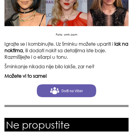
Foto:
smh.com
Igrajte se i kombinujte. Uz šminku možete upariti i
lak na
noktima
, ili dodati nakit sa detaljima iste boje.
Razmišljejte i o ešarpi u tonu.
Šminkanje nikada nije bilo lakše, zar ne?
Možete vi to same!
Ne propustite