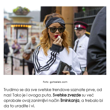
Foto:
gotceleb.com
Trudimo se da sve svetske trendove saznate prve, od
nas! Tako je i ovoga puta.
Svetske zvezde
su već
oprobale ovaj zanimljivi način
šminkanja
, a trebalo bi
da to uradite i vi.