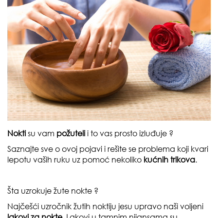
Nokti
su vam
požuteli
i to vas prosto izluđuje ?
Saznajte sve o ovoj pojavi i rešite se problema koji kvari
lepotu vaših ruku uz pomoć nekoliko
kućnih trikova
.
Šta uzrokuje žute nokte ?
Najčešći uzročnik žutih noktiju jesu upravo naši voljeni
lakovi za nokte
. Lakovi u tamnim nijansama su