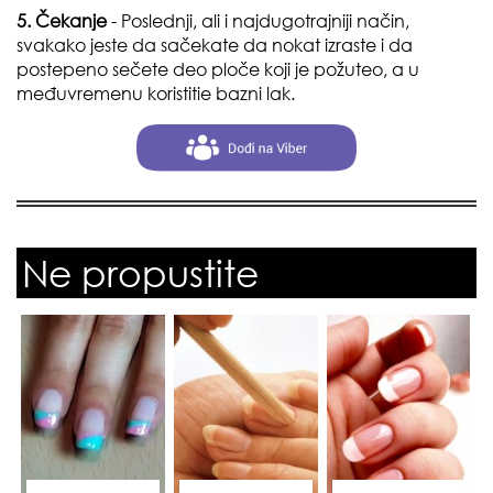
5. Čekanje
- Poslednji, ali i najdugotrajniji način,
svakako jeste da sačekate da nokat izraste i da
postepeno sečete deo ploče koji je požuteo, a u
međuvremenu koristitie bazni lak.
Ne propustite