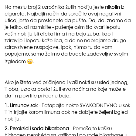
Na mestu broj 2 uzročnika žutih noktiju jeste
nikotin
iz
cigareta. Najboljli način da sprečite ovaj negativni
uticaj jeste da prestanete da pušite. Da, da, znamo da
je teško, ali razmislite - pušenje osim što kvari lepotu
vaših noktiju isti efekat ima i na boju zuba, kao i
zdravlje i lepotu kože lica, a da ne nabrajamo druge
zdravstvene nuspojave.
Ipak, nismo tu da vam
popujemo, samo želimo da budete zadovoljne svojim
izgledom
.
Ako je šteta već pričinjena i vaši nokti su usled jednog,
ili oba, uzroka postali žuti evo načina na koje možete
da im povrtite prirodnu boje.
1. Limunov sok
- Potapajte nokte
SVAKODNEVNO
u sok
ili ih trljajte korom limuna dok ne dobijete željeni izgled
noktiju.
2. Peroksid i soda bikarbona
- Pomešajte kašiku
hidrogen peroksida sa kašikom i po sode bikarbone u