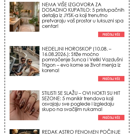
NEDELJNI HOROSKOP (10.08. –
16.08.2026.): Stiže moćno
pomračenje Sunca i Veliki Vazdušni
Trigon – evo kome se život menja iz
korena!
STILISTI SE SLAŽU – OVI NOKTI SU HIT
SEZONE: 5 manikir trendova koji
osvajaju sve poglede i izgledaju
skupo na svačijim rukama!
REDAK ASTRO FENOMEN POČINJE
7. AVGUSTA: Veliki Vazdušni Trigon
otvara kapiju sreće i menja sudbinu
za 3 znaka!
LJUDI U SRBIJI MASOVNO KUPUJU
OVO ČUDO OD 200 DINARA: Trik sa