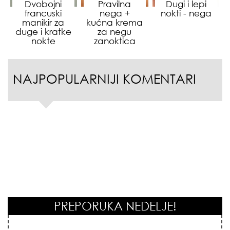
Dvobojni
Pravilna
Dugi i lepi
francuski
nega +
nokti - nega
manikir za
kućna krema
duge i kratke
za negu
nokte
zanoktica
NAJPOPULARNIJI KOMENTARI
PREPORUKA NEDELJE!