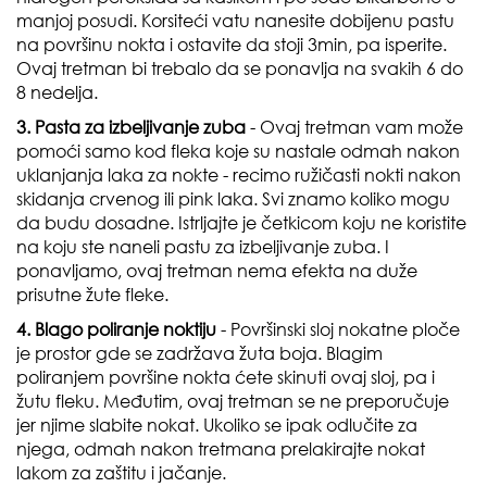
manjoj posudi. Korsiteći vatu nanesite dobijenu pastu
na površinu nokta i ostavite da stoji 3min, pa isperite.
Ovaj tretman bi trebalo da se ponavlja na svakih 6 do
8 nedelja.
3. Pasta za izbeljivanje zuba
- Ovaj tretman vam može
pomoći samo kod fleka koje su nastale odmah nakon
uklanjanja laka za nokte - recimo ružičasti nokti nakon
skidanja crvenog ili pink laka. Svi znamo koliko mogu
da budu dosadne. Istrljajte je četkicom koju ne koristite
na koju ste naneli pastu za izbeljivanje zuba. I
ponavljamo, ovaj tretman nema efekta na duže
prisutne žute fleke.
4. Blago poliranje noktiju
- Površinski sloj nokatne ploče
je prostor gde se zadržava žuta boja. Blagim
poliranjem površine nokta ćete skinuti ovaj sloj, pa i
žutu fleku. Međutim, ovaj tretman se ne preporučuje
jer njime slabite nokat. Ukoliko se ipak odlučite za
njega, odmah nakon tretmana prelakirajte nokat
lakom za zaštitu i jačanje.