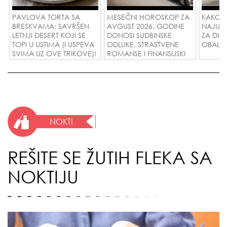
PAVLOVA TORTA SA
MESEČNI HOROSKOP ZA
KAKO 
BRESKVAMA: SAVRŠEN
AVGUST 2026. GODINE
NAJUD
LETNJI DESERT KOJI SE
DONOSI SUDBINSKE
ZA DUG
TOPI U USTIMA (I USPEVA
ODLUKE, STRASTVENE
OBALE
SVIMA UZ OVE TRIKOVE)!
ROMANSE I FINANSIJSKI
USPEH ZA SVE ZNAKOVE!
NOKTI
REŠITE SE ŽUTIH FLEKA SA
NOKTIJU