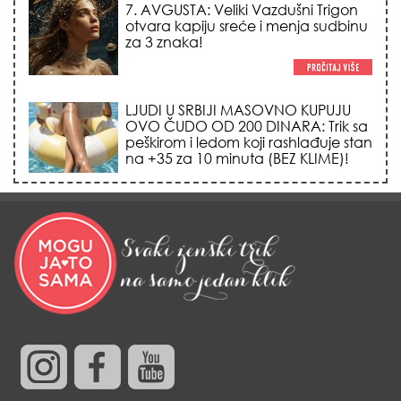
peškirom i ledom koji rashlađuje stan
na +35 za 10 minuta (BEZ KLIME)!
TRIK SA CRVENIM NOVČANIKOM I
LOVOROVIM LISTOM: Stari ritual
privlačenja novca koji treba uraditi
baš tokom sezone Lava!
HEMIJA VAM UOPŠTE NE TREBA:
Ovako su naše bake čistile kuću za
0 dinara, a sve je blistalo i mirisalo
danima!
Trik od 0 dinara sa ledom i
kamilicom koji pegla bore, briše
nadutost i vraća sjaj licu za 3
minuta!