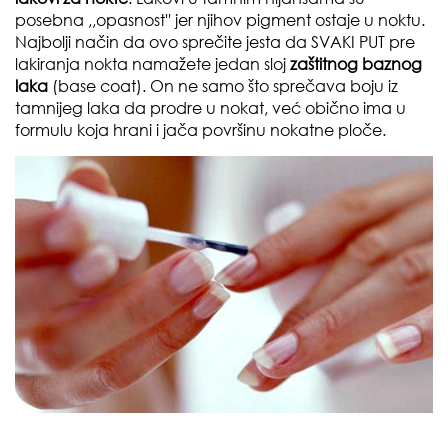
posebna ,,opasnost'' jer njihov pigment ostaje u noktu.
Najbolji način da ovo sprečite jesta da
SVAKI PUT
pre
lakiranja nokta namažete jedan sloj
zaštitnog baznog
laka
(
base coat
). On ne samo što sprečava boju iz
tamnijeg laka da prodre u nokat, već obično ima u
formulu koja hrani i jača površinu nokatne ploče.