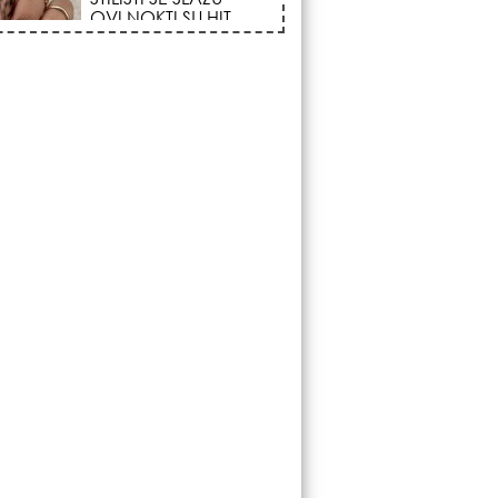
FENOMEN POČINJE
7. AVGUSTA: Veliki
Vazdušni Trigon
otvara kapiju sreće i
menja sudbinu za 3
ka!
LJUDI U SRBIJI
MASOVNO KUPUJU
OVO ČUDO OD 200
DINARA: Trik sa
peškirom i ledom koji
rashlađuje stan na
 za 10 minuta (BEZ KLIME)!
DATUMI KOJI
MENJAJU SUDBINU:
Ošišajte se OVIH
dana u mesecu ako
želite da vam kosa