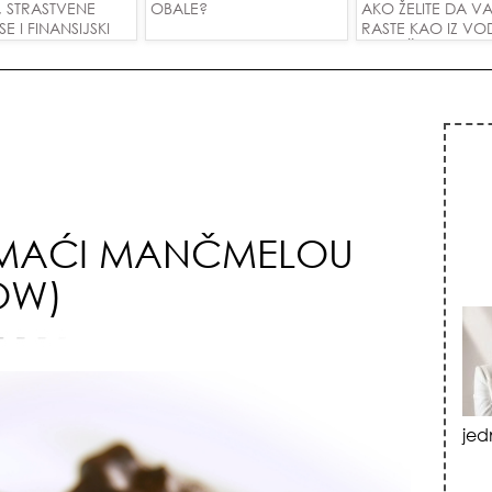
, STRASTVENE
OBALE?
AKO ŽELITE DA V
 I FINANSIJSKI
RASTE KAO IZ VOD
A SVE ZNAKOVE!
PRIVUČETE NOVU
OMAĆI MANČMELOU
OW)
vat
izn
emo