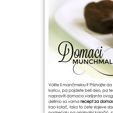
Volite li mančmelou? Priznajte da 
koricu, pa pojdete beli deo, pa tek
napraviti domaća varijanta ovog 
delimo sa vama
recept za doma
kao kolač, tako to ćete slojeve slag
podsećaju na originalni kolačić, 