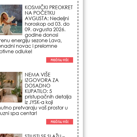
NEMA VIŠE
IZGOVORA ZA
DOSADNO
KUPATILO: 5
pristupačnih detalja
iz JYSK-a koji
nutno pretvaraju vaš prostor u
suzni spa centar!
STILISTI SE SLAŽU –
OVI NOKTI SU HIT
SEZONE: 5 manikir
trendova koji
osvajaju sve
poglede i izgledaju
po na svačijim rukama!
REDAK ASTRO