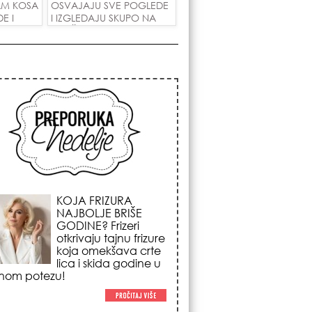
AM KOSA
OSVAJAJU SVE POGLEDE
E I
I IZGLEDAJU SKUPO NA
 LJUBAV!
SVAČIJIM RUKAMA!
KOSMIČKI PREOKRET
NA POČETKU
AVGUSTA: Nedeljni
horoskop od 03. do
09. avgusta 2026.
godine donosi
renu energiju sezone Lava,
enadni novac i prelomne
tivne odluke!