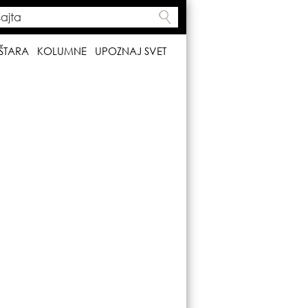
ta
h form
ŠTARA
KOLUMNE
UPOZNAJ SVET