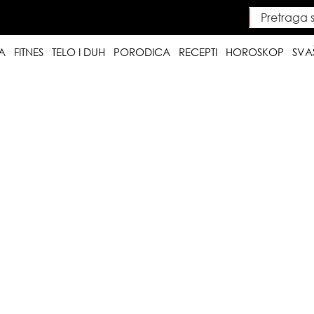
Pretraga saj
Searc
A
FITNES
TELO I DUH
PORODICA
RECEPTI
HOROSKOP
SVA