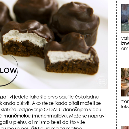
tre
luk
ga i vi jedete tako što prvo ogulite čokoladnu
 onda biskvit! Ako ste se ikada pitali može li se
sku
slatkiša, odgovor je O-DA! U današnjem videu
ći mančmelou (munchmallow)
. Može se napravi
ati u plehu, ali mi smo želeli da što više
pa smo se poslužili kalupima za mafine.