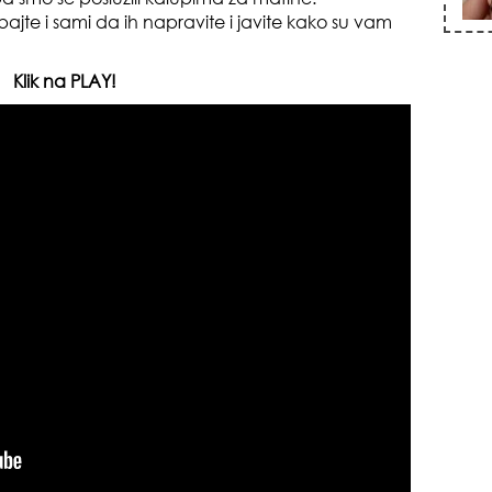
ajte i sami da ih napravite i javite kako su vam
Klik na PLAY!
zna
+35