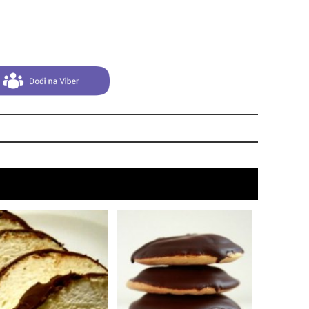
čuv
suš
gen
oki