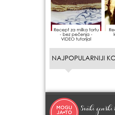
Recept za milka tortu
Re
- bez pečenja -
VIDEO tutorijal
NAJPOPULARNIJI K