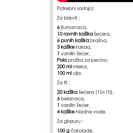
Potrebni sastojci
:
Za biskvit :
6
žumanaca,
10 ravnih kašika
šećera,
6 punih kašika
brašna,
3 kašike
kakaa,
1
vanilin šećer,
Pola
praška za pecivo,
200 ml
mleka,
100 ml
ulja.
Za fil :
20 kašika
šećera (10+10),
6
belanaca,
1
vanilin šećer,
4 kašike
hladne vode,
Za glazuru :
100 g
čokolade,