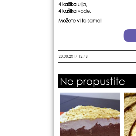
4 kašika
ulja,
4 kašika
vode.
Možete vi to same!
28.08.2017 12:43
Ne propustite