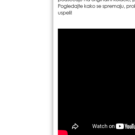
Pogledajte kako se spremaju, prob
uspeli!