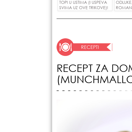
TOPI U USTIMA (I USPEVA
ODLUKE
SVIMA UZ OVE TRIKOVE)!
ROMANSE
USPEH Z
RECEPTI
RECEPT ZA D
(MUNCHMALL