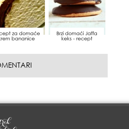
muž
cept za domaće
Brzi domaći Jaffa
krem bananice
keks - recept
OMENTARI
odg