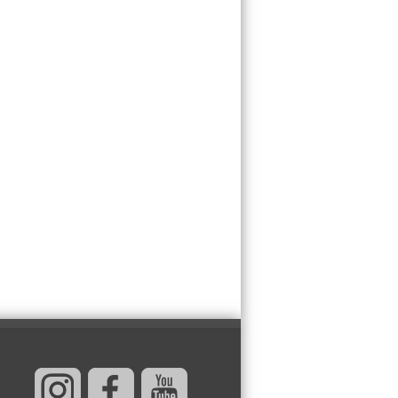
ZBOG NJEGOVOG
BEZOBRAZLUKA:
Propala bih u zemlju
od srama svaki put
kad vidim kako se
 obraća svojoj majci!
3 letnja autfita od
lana i viskoze u
kojima nikada
nećete izgledati
jeftino!
JEDETE SAMO
JEDNOM DNEVNO?
Evo šta se tačno
dešava u vašem
organzmu nakon 24
sata bez hrane –
ovor lekara će vas šokirati!