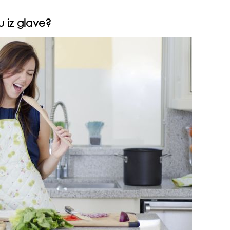
 iz glave?
da
evo
zbo
mes