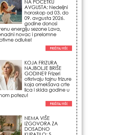
NAJBOLJE BRIŠE
GODINE? Frizeri
otkrivaju tajnu frizure
koja omekšava crte
lica i skida godine u
nom potezu!
NEMA VIŠE
IZGOVORA ZA
DOSADNO
KUPATILO: 5
pristupačnih detalja
iz JYSK-a koji
nutno pretvaraju vaš prostor u
suzni spa centar!
STILISTI SE SLAŽU –
OVI NOKTI SU HIT
SEZONE: 5 manikir
trendova koji
osvajaju sve