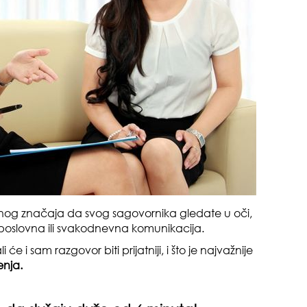
muž
sam
mnog značaja da svog sagovornika gledate u oči,
 i poslovna ili svakodnevna komunikacija.
ali će i sam razgovor biti prijatniji, i što je najvažnije
enja.