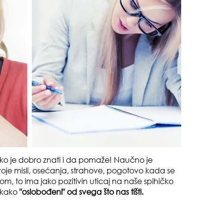
pri
tok
tako je dobro znati i da pomaže! Naučno je
je misli, osećanja, strahove, pogotovo kada se
m, to ima jako pozitivin uticaj na naše spihičko
ekako
"oslobođeni" od svega što nas tišti.