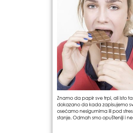
Znamo da papir sve trpi, ali isto 
dokazano da kada zapisujemo svo
osećamo nesigurnima ili pod streso
stanje. Odmah smo opušteniji i n