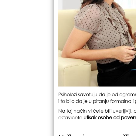
Psiholozi savetuju da je od ogro
i to bilo da je u pitanju formalna
Na taj način vi ćete biti uverljiviji, 
ostavićete
utisak osobe od pover