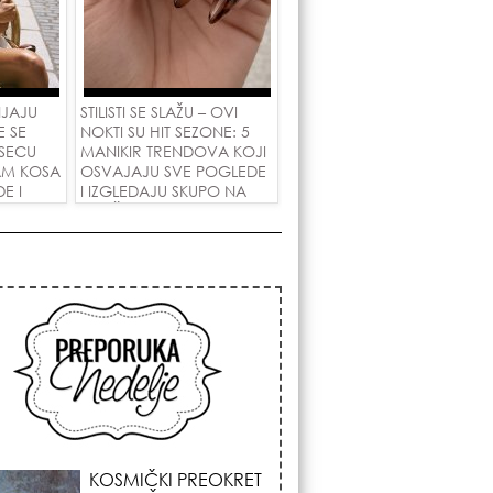
NJAJU
STILISTI SE SLAŽU – OVI
E SE
NOKTI SU HIT SEZONE: 5
SECU
MANIKIR TRENDOVA KOJI
AM KOSA
OSVAJAJU SVE POGLEDE
E I
I IZGLEDAJU SKUPO NA
 LJUBAV!
SVAČIJIM RUKAMA!
KOJA FRIZURA