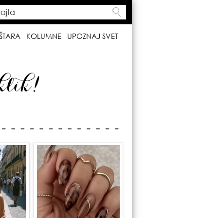
ta
h form
ŠTARA
KOLUMNE
UPOZNAJ SVET