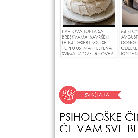
PAVLOVA TORTA SA
MESEČN
BRESKVAMA: SAVRŠEN
AVGUST
LETNJI DESERT KOJI SE
DONOSI
TOPI U USTIMA (I USPEVA
ODLUKE
SVIMA UZ OVE TRIKOVE)!
ROMANSE
USPEH Z
SVAŠTARA
PSIHOLOŠKE ČI
ĆE VAM SVE BIT