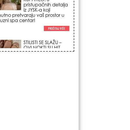
poglede i izgledaju
po na svačijim rukama!
REDAK ASTRO
FENOMEN POČINJE
7. AVGUSTA: Veliki
Vazdušni Trigon
otvara kapiju sreće i
menja sudbinu za 3
ka!
LJUDI U SRBIJI
MASOVNO KUPUJU
OVO ČUDO OD 200
DINARA: Trik sa
peškirom i ledom koji
rashlađuje stan na
 za 10 minuta (BEZ KLIME)!