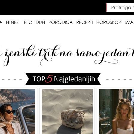
Pretraga saj
Searc
A
FITNES
TELO I DUH
PORODICA
RECEPTI
HOROSKOP
SVA