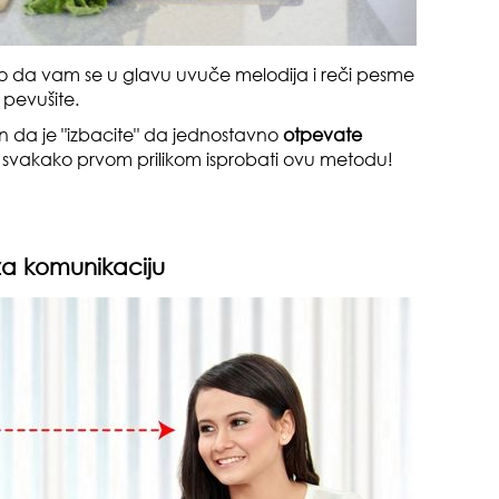
o da vam se u glavu uvuče melodija i reči pesme
 pevušite.
čin da je "izbacite" da jednostavno
otpevate
svakako prvom prilikom isprobati ovu metodu!
za komunikaciju
čuv
suš