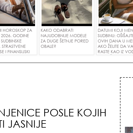
I HOROSKOP ZA
KAKO ODABRATI
DATUMI KOJI ME
 2026. GODINE
NAJUDOBNIJE MODELE
SUDBINU: OŠIŠAJT
 SUDBINSKE
ZA DUGE ŠETNJE PORED
OVIH DANA U ME
, STRASTVENE
OBALE?
AKO ŽELITE DA V
 I FINANSIJSKI
RASTE KAO IZ VOD
A SVE ZNAKOVE!
PRIVUČETE NOVU
NJENICE POSLE KOJIH
I JASNIJE