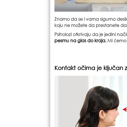
Znamo da se i vama sigurno desil
koju ne možete da prestanete da
Psiholozi otkrivaju da je jedini na
pesmu na glas do kraja.
Mi ćemo 
Kontakt očima je ključan 