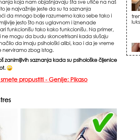
anja koja nam objašnjavaju šta sve utiče na naš
o je najvažnije jeste da su ta saznanja
sku
oći da mnogo bolje razumemo kako sebe tako i
mljivije jesto što nas uglavnom i iznenade
ari funkcionišu tako kako funkcionišu. Na primer,
 ne mogu da budu skoncetrisani kada slušaju
ačilo da imaju psihološki alibi, kao i da je vreme
 nerviramo zbog istog.
oš zanimljivih saznanja kada su psihološke čijenice
ot.
zna
smete propustiti - Genije: Pikaso
tres
+35