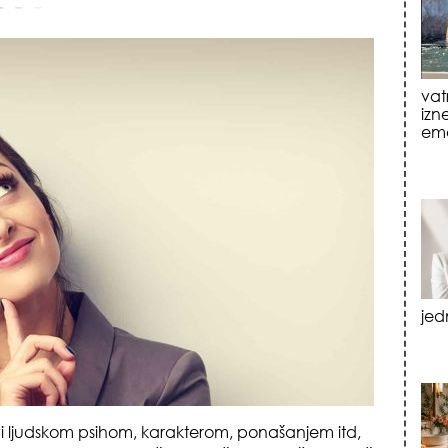
jed
tre
luk
vi ljudskom psihom, karakterom, ponašanjem itd,