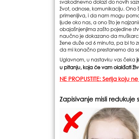
svakodnevno dolazi do novih sazn
žvot, odnose, komunikaciju. Ono št
primenljiva, i da nam mogu pom
ljude oko nas, a ono što je najzani
obajašnjenjima zašto pojedine stv
naučno je dokazano da muškarci
žene duže od 6 minuta, pa bi to zn
da mi konačno prestanemo da se
Uglavnom, u nastavku vas čeka
j
u pitanju, koja će vam olakšati živ
NE PROPUSTITE: Serija koju ne 
Zapisivanje misli redukuje s