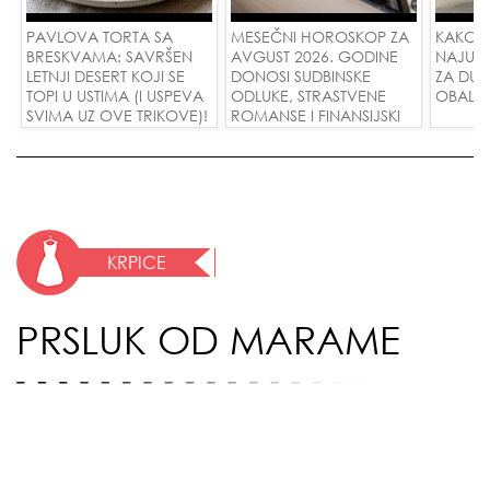
PAVLOVA TORTA SA
MESEČNI HOROSKOP ZA
KAKO 
BRESKVAMA: SAVRŠEN
AVGUST 2026. GODINE
NAJUD
LETNJI DESERT KOJI SE
DONOSI SUDBINSKE
ZA DUG
TOPI U USTIMA (I USPEVA
ODLUKE, STRASTVENE
OBALE
SVIMA UZ OVE TRIKOVE)!
ROMANSE I FINANSIJSKI
USPEH ZA SVE ZNAKOVE!
KRPICE
PRSLUK OD MARAME