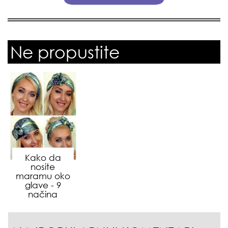
Ne propustite
Kako da
nosite
maramu oko
glave - 9
načina