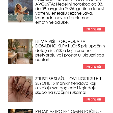
AVGUSTA: Nedeljni horoskop od 03.
do 09. avgusta 2026. godine donosi
vatrenu energiju sezone Lava,
iznenadni novac i prelomne
emotivne odluke!
NEMA VIŠE IZGOVORA ZA
DOSADNO KUPATILO: 5 pristupačnih
detalja iz JYSK-a koji trenutno
pretvaraju vaš prostor u luksuzni spa
centar!
STILISTI SE SLAŽU – OVI NOKTI SU HIT
SEZONE: 5 manikir trendova koji
osvajaju sve poglede i izgledaju
skupo na svačijim rukama!
REDAK ASTRO FENOMEN POČINJE