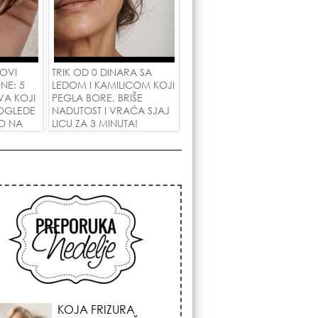
 OVI
TRIK OD 0 DINARA SA
NE: 5
LEDOM I KAMILICOM KOJI
VA KOJI
PEGLA BORE, BRIŠE
OGLEDE
NADUTOST I VRAĆA SJAJ
PO NA
LICU ZA 3 MINUTA!
A!
KOSMIČKI PREOKRET