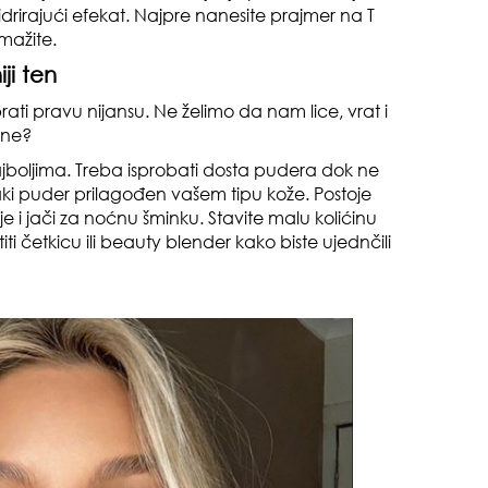
rirajući efekat. Najpre nanesite prajmer na T
mažite.
ji ten
rati pravu nijansu. Ne želimo da nam lice, vrat i
 ne?
najboljima. Treba isprobati dosta pudera dok ne
pri
 svaki puder prilagođen vašem tipu kože. Postoje
 i jači za noćnu šminku. Stavite malu kolićinu
iti četkicu ili beauty blender kako biste ujednčili
tok