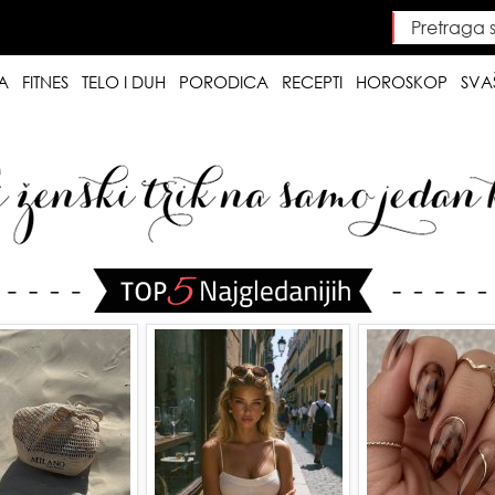
Pretraga saj
Searc
A
FITNES
TELO I DUH
PORODICA
RECEPTI
HOROSKOP
SVA