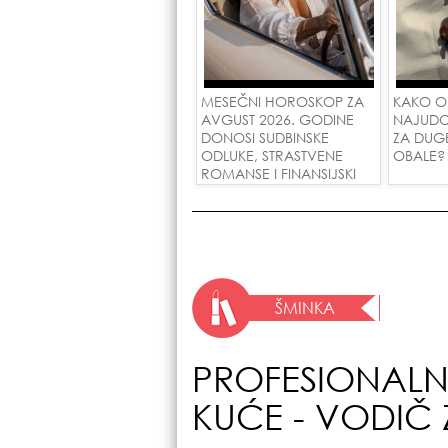
MESEČNI HOROSKOP ZA
KAKO O
AVGUST 2026. GODINE
NAJUDO
DONOSI SUDBINSKE
ZA DUG
ODLUKE, STRASTVENE
OBALE?
ROMANSE I FINANSIJSKI
USPEH ZA SVE ZNAKOVE!
ŠMINKA
PROFESIONALN
KUĆE - VODIČ 