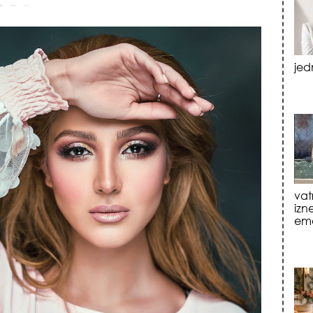
vat
izn
emo
tre
luk