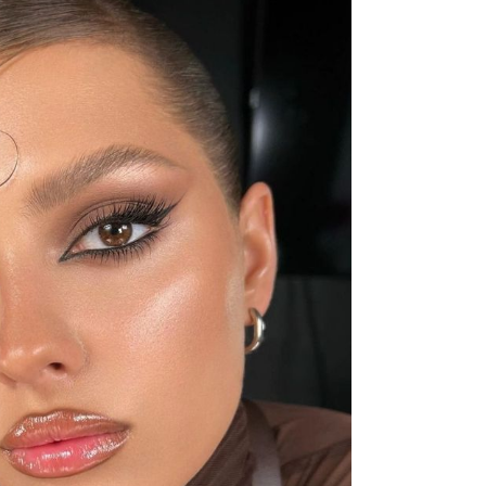
odg
sam