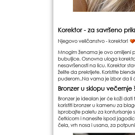
Korektor - za savršeno prik
Njegovo veličanstvo - korektor!
Mnogim ženama je ovo omiljeni proiz
bubuljice. Osnovna uloga korektor
nesavršenosti na licu. Korektor sta
želite da prekrijete. Koristite blen
puderom..Na vama je izbor da li ćet
Bronzer u sklopu večernje
Bronzer je idealan jer će koži dati 
koristiti bronzer u kamenu za blago
isprobajte paletu za konturisanje 
četkicom i nanesite ispod jagodic
čela, vrh nosa i usana, za potpuni