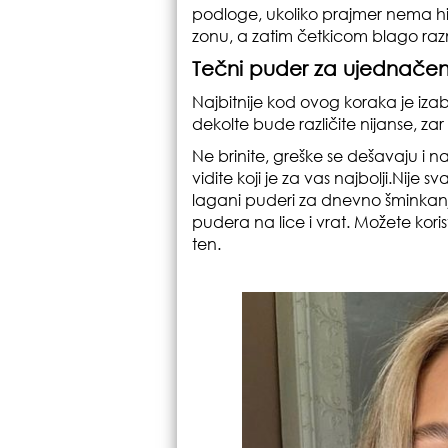
podloge, ukoliko prajmer nema hid
zonu, a zatim četkicom blago raz
Tečni puder za ujednačeni
Najbitnije kod ovog koraka je izab
dekolte bude različite nijanse, zar
Ne brinite, greške se dešavaju i 
vidite koji je za vas najbolji.Nije
lagani puderi za dnevno šminkanje
pudera na lice i vrat. Možete korist
ten.