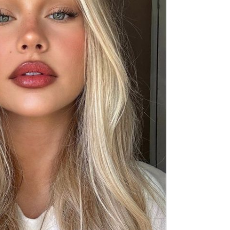
zbo
mes
čuv
suš