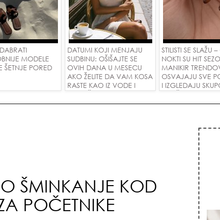
DABRATI
DATUMI KOJI MENJAJU
STILISTI SE SLAŽU –
BNIJE MODELE
SUDBINU: OŠIŠAJTE SE
NOKTI SU HIT SEZO
E ŠETNJE PORED
OVIH DANA U MESECU
MANIKIR TRENDO
AKO ŽELITE DA VAM KOSA
OSVAJAJU SVE P
RASTE KAO IZ VODE I
I IZGLEDAJU SKU
PRIVUČETE NOVU LJUBAV!
SVAČIJIM RUKAM
O ŠMINKANJE KOD
ZA POČETNIKE