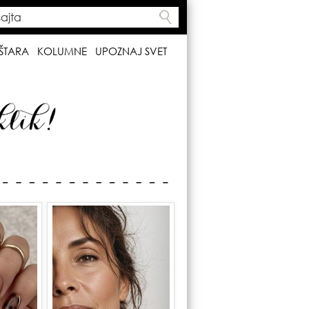
ta
h form
ŠTARA
KOLUMNE
UPOZNAJ SVET