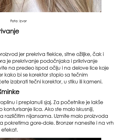
gen
oki
Foto:
izvor
rivanje
vod jer prekriva flekice, sitne ožiljke, čak i
a je prekrivanje podočnjaka i prikrivanje
vite na predeo ispod očiju i na delove lice koje
der kako bi se korektor stopio sa tečnim
muž
e izabrati tečni korektor, u stiku ili kameni.
 šminke
toplinu i preplanuli sjaj. Za početnike je lakše
 konturisanje lica. Ako ste malo iskusniji,
sa različitim nijansama. Uzmite malo proizvoda
a pokretima gore-dole. Bronzer nanesite i na vrh
 efekat.