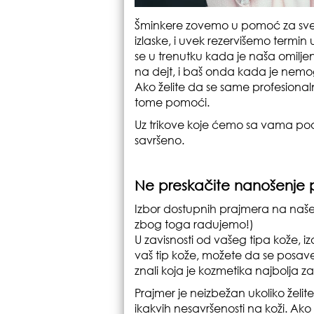
Šminkere zovemo u pomoć za sveča
izlaske, i uvek rezervišemo termin
se u trenutku kada je naša omilj
na dejt, i baš onda kada je nemo
Ako želite da se same profesiona
tome pomoći.
Uz trikove koje ćemo sa vama podel
savršeno.
Ne preskačite nanošenje 
Izbor dostupnih prajmera na našem
zbog toga radujemo!)
U zavisnosti od vašeg tipa kože, iza
vaš tip kože, možete da se posav
znali koja je kozmetika najbolja za
Prajmer je neizbežan ukoliko želit
ikakvih nesavršenosti na koži. Ako