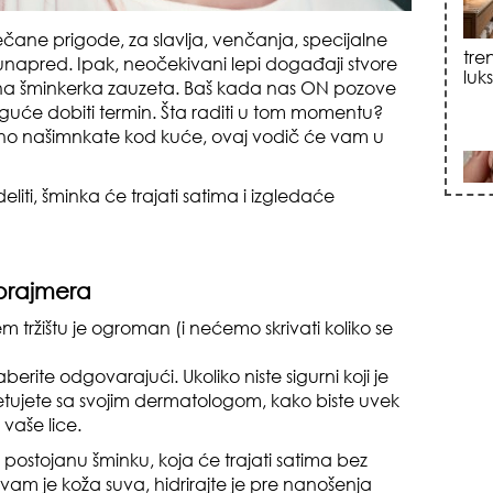
ne prigode, za slavlja, venčanja, specijalne
 unapred. Ipak, neočekivani lepi događaji stvore
sku
ena šminkerka zauzeta. Baš kada nas ON pozove
guće dobiti termin. Šta raditi u tom momentu?
lno našimnkate kod kuće, ovaj vodič će vam u
iti, šminka će trajati satima i izgledaće
zna
prajmera
 tržištu je ogroman (i nećemo skrivati koliko se
berite odgovarajući. Ukoliko niste sigurni koji je
etujete sa svojim dermatologom, kako biste uvek
 vaše lice.
e postojanu šminku, koja će trajati satima bez
+35
 vam je koža suva, hidrirajte je pre nanošenja