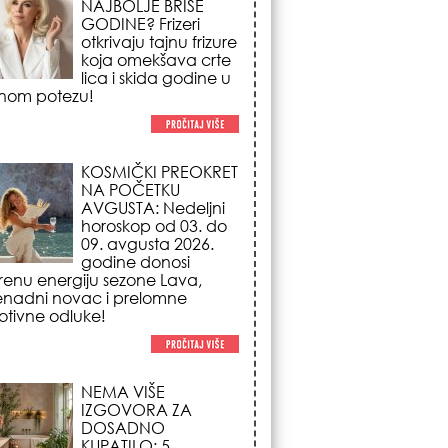
NA POČETKU
AVGUSTA: Nedeljni
horoskop od 03. do
09. avgusta 2026.
godine donosi
renu energiju sezone Lava,
enadni novac i prelomne
tivne odluke!
NEMA VIŠE
IZGOVORA ZA
DOSADNO
KUPATILO: 5
pristupačnih detalja
iz JYSK-a koji
nutno pretvaraju vaš prostor u
suzni spa centar!
STILISTI SE SLAŽU –
OVI NOKTI SU HIT
SEZONE: 5 manikir