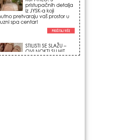
trendova koji
osvajaju sve
poglede i izgledaju
po na svačijim rukama!
REDAK ASTRO
FENOMEN POČINJE
7. AVGUSTA: Veliki
Vazdušni Trigon
otvara kapiju sreće i
menja sudbinu za 3
ka!
LJUDI U SRBIJI
MASOVNO KUPUJU
OVO ČUDO OD 200
DINARA: Trik sa
peškirom i ledom koji
rashlađuje stan na
 za 10 minuta (BEZ KLIME)!