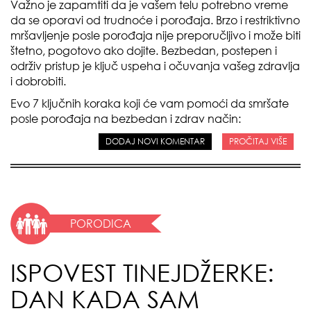
Važno je zapamtiti da je vašem telu potrebno vreme
da se oporavi od trudnoće i porođaja. Brzo i restriktivno
mršavljenje posle porođaja nije preporučljivo i može biti
štetno, pogotovo ako dojite. Bezbedan, postepen i
održiv pristup je ključ uspeha i očuvanja vašeg zdravlja
i dobrobiti.
Evo 7 ključnih koraka koji će vam pomoći da smršate
posle porođaja na bezbedan i zdrav način:
DODAJ NOVI KOMENTAR
PROČITAJ VIŠE
PORODICA
ISPOVEST TINEJDŽERKE:
DAN KADA SAM