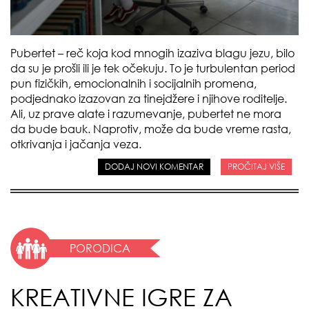
Pubertet – reč koja kod mnogih izaziva blagu jezu, bilo
da su je prošli ili je tek očekuju. To je turbulentan period
pun fizičkih, emocionalnih i socijalnih promena,
podjednako izazovan za tinejdžere i njihove roditelje.
Ali, uz prave alate i razumevanje, pubertet ne mora
da bude bauk. Naprotiv, može da bude vreme rasta,
otkrivanja i jačanja veza.
DODAJ NOVI KOMENTAR
PROČITAJ VIŠE
PORODICA
KREATIVNE IGRE ZA