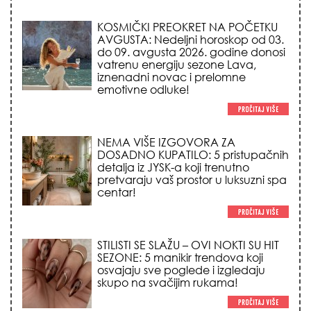
KOSMIČKI PREOKRET NA POČETKU
AVGUSTA: Nedeljni horoskop od 03.
do 09. avgusta 2026. godine donosi
vatrenu energiju sezone Lava,
iznenadni novac i prelomne
emotivne odluke!
NEMA VIŠE IZGOVORA ZA
DOSADNO KUPATILO: 5 pristupačnih
detalja iz JYSK-a koji trenutno
pretvaraju vaš prostor u luksuzni spa
centar!
STILISTI SE SLAŽU – OVI NOKTI SU HIT
SEZONE: 5 manikir trendova koji
osvajaju sve poglede i izgledaju
skupo na svačijim rukama!