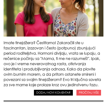
Imate tinejdžera? Čestitamo! Zakoračili ste u
fascinantan, izazovan i često (potpuno) zbunjujući
period roditeljstva. Hormoni divljaju, vrata se lupaju, a
rečenice počinju sa "Mama, ti me ne razumeš!". Ipak,
ovo je i vreme neverovatnog rasta, otkrivanja
identiteta i produbljivanja odnosa. Kako da plovite
ovim burnim morem, a da pritom ostanete smireni i
povezani sa svojim tinejdžerom? Evo tri ključna saveta
za sve mame koje prolaze kroz ovu jedinstvenu fazu.
DODAJ NOVI KOMENTAR
PROČITAJ VIŠE