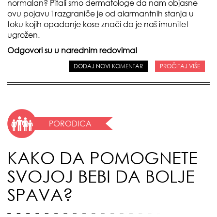
normalan? Pitali smo dermatologe da nam objasne
ovu pojavu i razgraniče je od alarmantnih stanja u
toku kojih opadanje kose znači da je naš imunitet
ugrožen.
Odgovori su u narednim redovima!
DODAJ NOVI KOMENTAR
PROČITAJ VIŠE
PORODICA
KAKO DA POMOGNETE
SVOJOJ BEBI DA BOLJE
SPAVA?