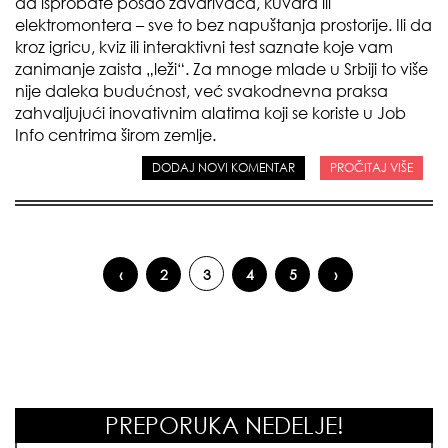
da isprobate posao zavarivača, kuvara ili
elektromontera – sve to bez napuštanja prostorije. Ili da
kroz igricu, kviz ili interaktivni test saznate koje vam
zanimanje zaista „leži“. Za mnoge mlade u Srbiji to više
nije daleka budućnost, već svakodnevna praksa
zahvaljujući inovativnim alatima koji se koriste u Job
Info centrima širom zemlje.
DODAJ NOVI KOMENTAR
PROČITAJ VIŠE
‹
2
3
4
5
›
Pages
PREPORUKA NEDELJE!