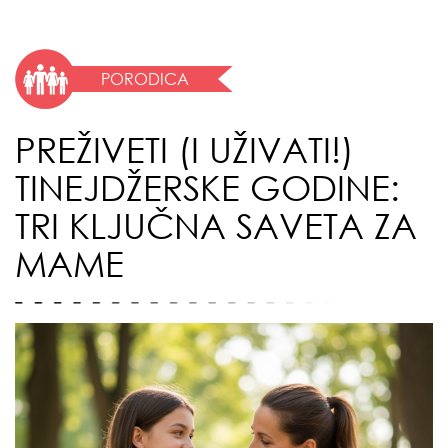
PORODICA
PREŽIVETI (I UŽIVATI!)
TINEJDŽERSKE GODINE:
TRI KLJUČNA SAVETA ZA
MAME