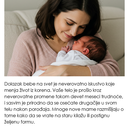
Dolazak bebe na svet je neverovatno iskustvo koje
menja život iz korena. Vaše telo je prošlo kroz
neverovatne promene tokom devet meseci trudnoće,
i sasvim je prirodno da se osećate drugačije u svom
telu nakon porođaja. Mnoge nove mame razmišljaju o
tome kako da se vrate na staru kilažu ili postignu
željenu formu.