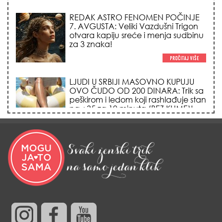
REDAK ASTRO FENOMEN POČINJE
7. AVGUSTA: Veliki Vazdušni Trigon
otvara kapiju sreće i menja sudbinu
za 3 znaka!
LJUDI U SRBIJI MASOVNO KUPUJU
OVO ČUDO OD 200 DINARA: Trik sa
peškirom i ledom koji rashlađuje stan
na +35 za 10 minuta (BEZ KLIME)!
DATUMI KOJI MENJAJU SUDBINU:
Ošišajte se OVIH dana u mesecu
ako želite da vam kosa raste kao iz
vode i privučete novu ljubav!
TRIK SA CRVENIM NOVČANIKOM I
LOVOROVIM LISTOM: Stari ritual