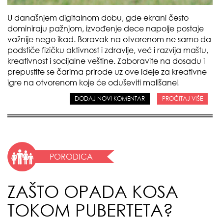
U današnjem digitalnom dobu, gde ekrani često
dominiraju pažnjom, izvođenje dece napolje postaje
važnije nego ikad. Boravak na otvorenom ne samo da
podstiče fizičku aktivnost i zdravlje, već i razvija maštu,
kreativnost i socijalne veštine. Zaboravite na dosadu i
prepustite se čarima prirode uz ove ideje za kreativne
igre na otvorenom koje će oduševiti mališane!
DODAJ NOVI KOMENTAR
PROČITAJ VIŠE
PORODICA
ZAŠTO OPADA KOSA
TOKOM PUBERTETA?