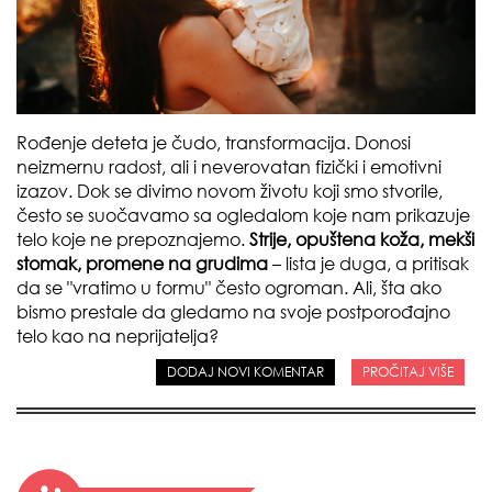
Rođenje deteta je čudo, transformacija. Donosi
neizmernu radost, ali i neverovatan fizički i emotivni
izazov. Dok se divimo novom životu koji smo stvorile,
često se suočavamo sa ogledalom koje nam prikazuje
telo koje ne prepoznajemo.
Strije, opuštena koža,
mekši
stomak, promene na grudima
– lista je duga, a pritisak
da se "vratimo u formu" često ogroman. Ali, šta ako
bismo prestale da gledamo na svoje postporođajno
telo kao na neprijatelja?
DODAJ NOVI KOMENTAR
PROČITAJ VIŠE