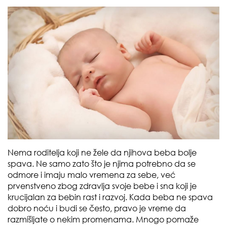
Nema roditelja koji ne žele da njihova beba bolje
spava. Ne samo zato što je njima potrebno da se
odmore i imaju malo vremena za sebe, već
prvenstveno zbog zdravlja svoje bebe i sna koji je
krucijalan za bebin rast i razvoj. Kada beba ne spava
dobro noću i budi se često, pravo je vreme da
razmišljate o nekim promenama. Mnogo pomaže