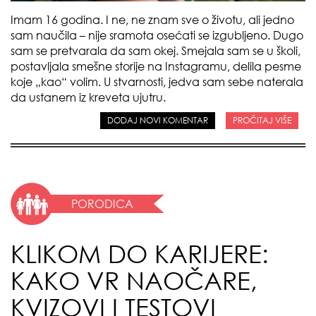
Imam 16 godina. I ne, ne znam sve o životu, ali jedno
sam naučila – nije sramota osećati se izgubljeno. Dugo
sam se pretvarala da sam okej. Smejala sam se u školi,
postavljala smešne storije na Instagramu, delila pesme
koje „kao“ volim. U stvarnosti, jedva sam sebe naterala
da ustanem iz kreveta ujutru.
DODAJ NOVI KOMENTAR
PROČITAJ VIŠE
PORODICA
KLIKOM DO KARIJERE:
KAKO VR NAOČARE,
KVIZOVI I TESTOVI