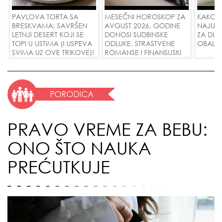
PAVLOVA TORTA SA
MESEČNI HOROSKOP ZA
KAKO 
BRESKVAMA: SAVRŠEN
AVGUST 2026. GODINE
NAJUD
LETNJI DESERT KOJI SE
DONOSI SUDBINSKE
ZA DUG
TOPI U USTIMA (I USPEVA
ODLUKE, STRASTVENE
OBALE
SVIMA UZ OVE TRIKOVE)!
ROMANSE I FINANSIJSKI
USPEH ZA SVE ZNAKOVE!
PORODICA
PRAVO VREME ZA BEBU:
ONO ŠTO NAUKA
PREĆUTKUJE