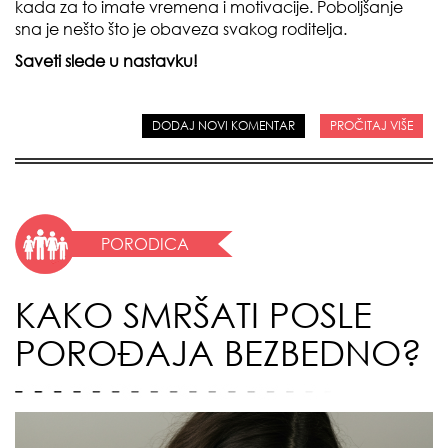
kada za to imate vremena i motivacije. Poboljšanje
sna je nešto što je obaveza svakog roditelja.
Saveti slede u nastavku!
DODAJ NOVI KOMENTAR
PROČITAJ VIŠE
PORODICA
KAKO SMRŠATI POSLE
POROĐAJA BEZBEDNO?