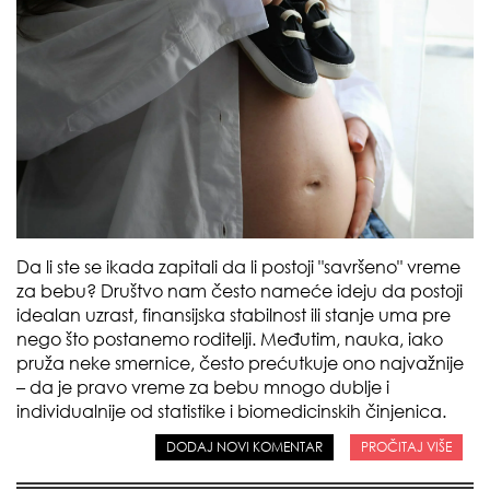
Da li ste se ikada zapitali da li postoji "savršeno" vreme
za bebu? Društvo nam često nameće ideju da postoji
idealan uzrast, finansijska stabilnost ili stanje uma pre
nego što postanemo roditelji. Međutim, nauka, iako
pruža neke smernice, često prećutkuje ono najvažnije
– da je pravo vreme za bebu mnogo dublje i
individualnije od statistike i biomedicinskih činjenica.
DODAJ NOVI KOMENTAR
PROČITAJ VIŠE