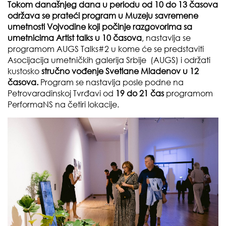
Tokom današnjeg dana u periodu od 10 do 13 časova
održava se prateći program u Muzeju savremene
umetnosti Vojvodine koji počinje razgovorima sa
umetnicima Artist talks u 10 časova
, nastavlja se
programom AUGS Talks#2 u kome će se predstaviti
Asocijacija umetničkih galerija Srbije (AUGS) i održati
kustosko
stručno vođenje Svetlane Mladenov u 12
časova.
Program se nastavlja posle podne na
Petrovaradinskoj Tvrđavi od
19 do 21
čas
programom
PerformaNS na četiri lokacije.