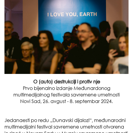
MESEČNI HOROSKOP ZA
O (auto) destrukciji i protiv nje
AVGUST 2026. GODINE
Prvo bijenalno izdanje Međunardonog
DONOSI SUDBINSKE
multimedijalnog festivala savremene umetnosti
ODLUKE, STRASTVENE
ROMANSE I FINANSIJSKI
Novi Sad, 26. avgust - 8. septembar 2024.
USPEH ZA SVE ZNAKOVE!
Jedanaesti po redu „Dunavski dijalozi“, međunarodni
multimedijalni festival savremene umetnosti otvorena