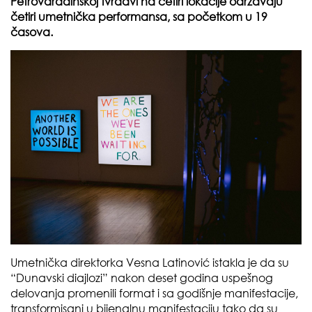
Petrovaradinskoj tvrđavi na četiri lokacije održavaju
četiri umetnička performansa, sa početkom u 19
časova.
Umetnička direktorka Vesna Latinović istakla je da su
“Dunavski diajlozi” nakon deset godina uspešnog
delovanja promenili format i sa godišnje manifestacije,
transformisani u bijenalnu manifestaciju tako da su