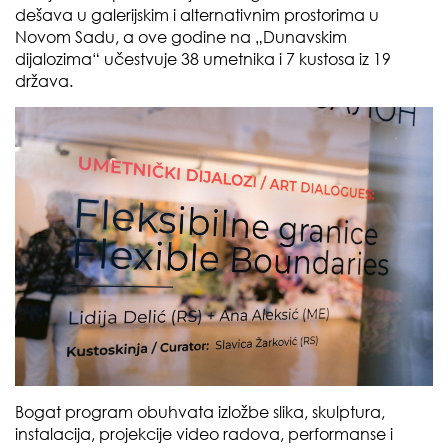
dešava u galerijskim i alternativnim prostorima u
Novom Sadu, a ove godine na „Dunavskim
dijalozima“ učestvuje 38 umetnika i 7 kustosa iz 19
država.
Bogat program obuhvata izložbe slika, skulptura,
instalacija, projekcije video radova, performanse i