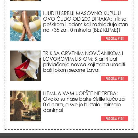
LJUDI U SRBIJI MASOVNO KUPUJU
OVO ČUDO OD 200 DINARA: Trik sa
peškirom i ledom koji rashlađuje stan
na +35 za 10 minuta (BEZ KLIME)!
TRIK SA CRVENIM NOVČANIKOM I
LOVOROVIM LISTOM: Stari ritual
privlačenja novca koji treba uraditi
baš tokom sezone Lava!
HEMIJA VAM UOPŠTE NE TREBA:
Ovako su naše bake čistile kuću za
0 dinara, a sve je blistalo i mirisalo
danima!
Trik od 0 dinara sa ledom i