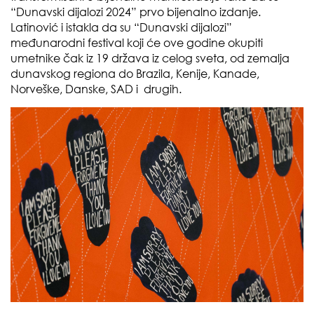
“Dunavski dijalozi 2024” prvo bijenalno izdanje.
Latinović i istakla da su “Dunavski dijalozi”
međunarodni festival koji će ove godine okupiti
umetnike čak iz 19 država iz celog sveta, od zemalja
dunavskog regiona do Brazila, Kenije, Kanade,
Norveške, Danske, SAD i drugih.