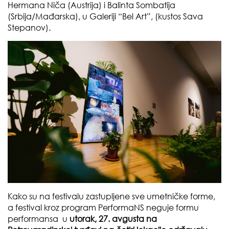
Hermana Niča (Austrija) i Balinta Sombatija
(Srbija/Mađarska), u Galeriji “Bel Art”, (kustos Sava
Stepanov).
Kako su na festivalu zastupljene sve umetničke forme,
a festival kroz program PerformaNS neguje formu
performansa u
utorak, 27. avgusta na