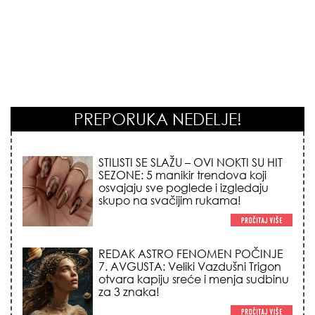
PREPORUKA NEDELJE!
STILISTI SE SLAŽU – OVI NOKTI SU HIT
SEZONE: 5 manikir trendova koji
osvajaju sve poglede i izgledaju
skupo na svačijim rukama!
REDAK ASTRO FENOMEN POČINJE
7. AVGUSTA: Veliki Vazdušni Trigon
otvara kapiju sreće i menja sudbinu
za 3 znaka!