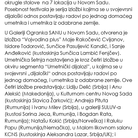
okrugle stolove na 7 lokacija u Novom Sadu.
Posebnost festivala je serija izložbi kojima se u svojevrsni
dijaloški odnos postavljaju radovi po jednog domaćeg
umetnika i umetnika iz odabrane zemlje.
U Galeriji Ogranka SANU u Novom Sadu, otvorena je
izložba “Vojvodina plus” Maje Rakočević Cvijanov,
Isidore Todorović, Sunčice Pasuljević Kandić, i Sanje
Anđelković (kustoskinja Sunčica Lambić Fenjčev).
Umetnička šetnja nastavljena je kroz četiri izložbe u
okviru segmenta “Umetnički dijalozi”, u kojima se u
svojevrsni „dijaloški“ odnos postavljaju radovi po
jednog domaćeg, i umetnika iz odabrane zemlje. Ove
četiri izložbe predstavljaju: Lidiju Delić (Srbija) i Anu
Aleksić (Makedonija), u Kulturnom centru Novog Sada
(kustoskinja Slavica Žarković); Andreja Pituta
(Rumunija) i Ivanu Milev (Srbija), u galeriji SULUV-a
(kustosi Sorina Jeca, Rumunija, i Bogdan Rata,
Rumunija); Natašu Kokić (Srbija/Norveška) i Raluku
Popu (Rumunija/Nemačka), u Malom likovnom salonu
KCNS (kustoskinja Aleksandra Lazar, Srbija/UK); i