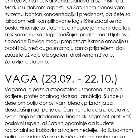
umrežavanja i ostvarivanja planova kroz timski rad.
Merkur u dobrom aspektu sa Saturnom donosi vam
izuzetnu bonton koncentraciju i preciznost, pa ćete sa
lakoćom rešiti komplikovane logističke zadatke na
poslu. Finansije su stabilne, a moguć je i manji dobitak
kroz saradnju sa dugogodišnjim prijateljima. U ljubavi,
slobodne Device mogu prepoznati iskrene emocije u
osobi koju već dugo smatraju samo prijateljem, dok
zauzete uživaju u bogatom društvenom životu.
Zdravlje je stabilno.
VAGA (23.09. - 22.10.)
Vagama je pažnja stopostotno usmerena na polje
karijere, profesionalnog statusa i ambicija. Sunce u
desetom polju donosi vam blesak priznanja za
dosadašnji rad, pa je odličan trenutak da predstavite
svoje ideje nadređenima. Finansijski segment prati vaš
poslovni uspeh, ali Saturn opominje da budete
racionalni sa troškovima krajem nedelje. Na ljubavnom
polju, slobodne Vage privlače stabilne osobe preko