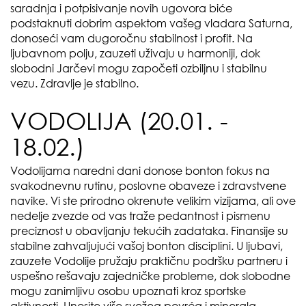
saradnja i potpisivanje novih ugovora biće
podstaknuti dobrim aspektom vašeg vladara Saturna,
donoseći vam dugoročnu stabilnost i profit. Na
ljubavnom polju, zauzeti uživaju u harmoniji, dok
slobodni Jarčevi mogu započeti ozbiljnu i stabilnu
vezu. Zdravlje je stabilno.
VODOLIJA (20.01. -
18.02.)
Vodolijama naredni dani donose bonton fokus na
svakodnevnu rutinu, poslovne obaveze i zdravstvene
navike. Vi ste prirodno okrenute velikim vizijama, ali ove
nedelje zvezde od vas traže pedantnost i pismenu
preciznost u obavljanju tekućih zadataka. Finansije su
stabilne zahvaljujući vašoj bonton disciplini. U ljubavi,
zauzete Vodolije pružaju praktičnu podršku partneru i
uspešno rešavaju zajedničke probleme, dok slobodne
mogu zanimljivu osobu upoznati kroz sportske