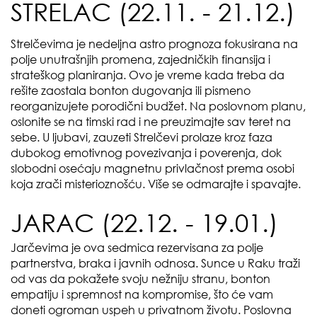
STRELAC (22.11. - 21.12.)
Strelčevima je nedeljna astro prognoza fokusirana na
polje unutrašnjih promena, zajedničkih finansija i
strateškog planiranja. Ovo je vreme kada treba da
rešite zaostala bonton dugovanja ili pismeno
reorganizujete porodični budžet. Na poslovnom planu,
oslonite se na timski rad i ne preuzimajte sav teret na
sebe. U ljubavi, zauzeti Strelčevi prolaze kroz faza
dubokog emotivnog povezivanja i poverenja, dok
slobodni osećaju magnetnu privlačnost prema osobi
koja zrači misterioznošću. Više se odmarajte i spavajte.
JARAC (22.12. - 19.01.)
Jarčevima je ova sedmica rezervisana za polje
partnerstva, braka i javnih odnosa. Sunce u Raku traži
od vas da pokažete svoju nežniju stranu, bonton
empatiju i spremnost na kompromise, što će vam
doneti ogroman uspeh u privatnom životu. Poslovna