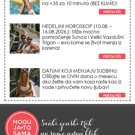
na +35 za 10 minuta (BEZ KLIME)!
NEDELJNI HOROSKOP (10.08. –
16.08.2026.): Stiže moćno
pomračenje Sunca i Veliki Vazdušni
Trigon – evo kome se život menja iz
korena!
DATUMI KOJI MENJAJU SUDBINU:
Ošišajte se OVIH dana u mesecu
ako želite da vam kosa raste kao iz
vode i privučete novu ljubav!
TRIK SA CRVENIM NOVČANIKOM I
LOVOROVIM LISTOM: Stari ritual
privlačenja novca koji treba uraditi
baš tokom sezone Lava!