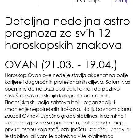
inspiracije.
zemlji.
Detaljna nedeljna astro
prognoza za svih 12
horoskopskih znakova
OVAN (21.03. - 19.04.)
Horoskop Ovan ove nedelje stavlja akcenat na polje
karijere i dugoročnih profesionalnih ciljeva. Saturn vas
opominje da ne brzate sa odlukama i da pažljivo
saslušate savete starijih kolega ili nadređenih.
Finansijska situacija zahteva bolju organizaciju i
smanjenje nepotrebnih troškova. Na ljubavnom planu,
zauzeti Ovnovi uspešno grade stabilnost kroz mirne i
iskrene razgovore sa partnerom, dok slobodni mogu
privući osobu koja zrači ozbiljnošću i zrelošću. Zdravlje
je stabilno, ali vam je potrebno više kvalitetnog