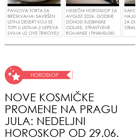
PAVLOVA TORTA SA
MESEČNI HOROSKOP ZA
KAKO 
BRESKVAMA: SAVRŠEN
AVGUST 2026. GODINE
NAJUD
LETNJI DESERT KOJI SE
DONOSI SUDBINSKE
ZA DUG
TOPI U USTIMA (I USPEVA
ODLUKE, STRASTVENE
OBALE
SVIMA UZ OVE TRIKOVE)!
ROMANSE I FINANSIJSKI
USPEH ZA SVE ZNAKOVE!
HOROSKOP
NOVE KOSMIČKE
PROMENE NA PRAGU
JULA: NEDELJNI
HOROSKOP OD 29.06.