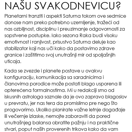
NAŠU SVAKODNEVICU?
Planetarni tranziti i aspekti Saturna tokom ove sedmice
donose nam preko potrebno uzemljenje, tražeći od
nas ozbiljnost, disciplinu i preuzimanje odgovornosti za
sopstvene postupke. Iako sezona Raka budi visoku
emotivnost i ranjivost, prisustvo Saturna deluje kao
stabilizator koji nas uči kako da postavimo zdrave
granice i zaštitimo svoj unutrašnji mir od spoljašnjih
uticaja.
Kada se zvezde i planete postave u ovakvu
konfiguraciju, komunikacija sa saradnicima i
članovima porodice može postati blago usporena ili
opterećena formalnostima. Mi u redakciji smo od
iskusnih astrologa saznale da je ovo zapravo blagoslov
u prevratu, jer nas tera da promislimo pre nego što
progovorimo. Ukoliko planirate važne letnje događaje
ili večernje izlaske, nemojte zaboraviti da pored
unutrašnjeg balansa obratite pažnju i na praktične
stvari, poput naših proverenih trikova kako da vam