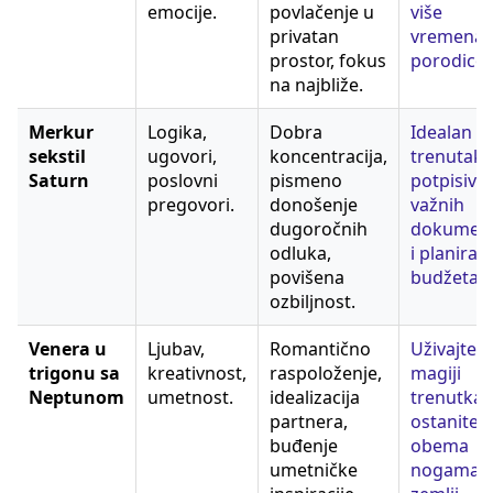
emocije.
povlačenje u
više
privatan
vremena 
prostor, fokus
porodico
na najbliže.
Merkur
Logika,
Dobra
Idealan
sekstil
ugovori,
koncentracija,
trenutak 
Saturn
poslovni
pismeno
potpisiva
pregovori.
donošenje
važnih
dugoročnih
dokumen
odluka,
i planiran
povišena
budžeta.
ozbiljnost.
Venera u
Ljubav,
Romantično
Uživajte u
trigonu sa
kreativnost,
raspoloženje,
magiji
Neptunom
umetnost.
idealizacija
trenutka, 
partnera,
ostanite 
buđenje
obema
umetničke
nogama 