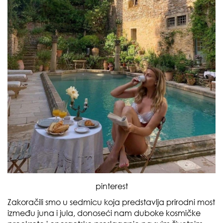
pinterest
Zakoračili smo u sedmicu koja predstavlja prirodni most
između juna i jula, donoseći nam duboke kosmičke