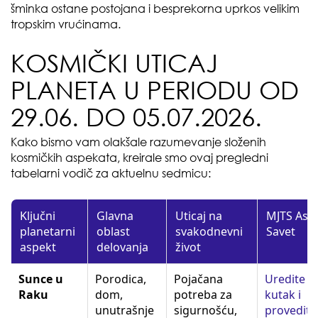
šminka ostane postojana i besprekorna uprkos velikim
tropskim vrućinama.
KOSMIČKI UTICAJ
PLANETA U PERIODU OD
29.06. DO 05.07.2026.
Kako bismo vam olakšale razumevanje složenih
kosmičkih aspekata, kreirale smo ovaj pregledni
tabelarni vodič za aktuelnu sedmicu:
Ključni
Glavna
Uticaj na
MJTS Ast
planetarni
oblast
svakodnevni
Savet
aspekt
delovanja
život
Sunce u
Porodica,
Pojačana
Uredite s
Raku
dom,
potreba za
kutak i
unutrašnje
sigurnošću,
provedite