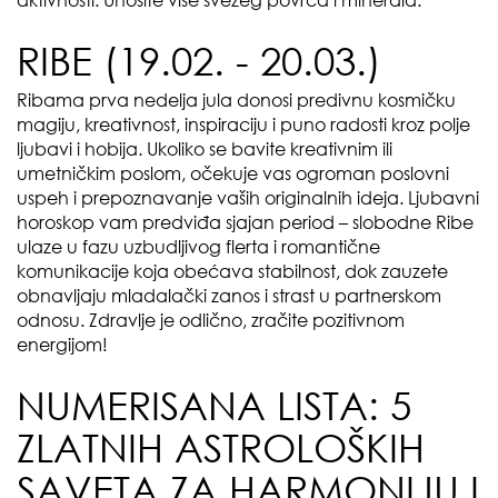
aktivnosti. Unosite više svežeg povrća i minerala.
RIBE (19.02. - 20.03.)
Ribama prva nedelja jula donosi predivnu kosmičku
magiju, kreativnost, inspiraciju i puno radosti kroz polje
ljubavi i hobija. Ukoliko se bavite kreativnim ili
umetničkim poslom, očekuje vas ogroman poslovni
uspeh i prepoznavanje vaših originalnih ideja. Ljubavni
horoskop vam predviđa sjajan period – slobodne Ribe
ulaze u fazu uzbudljivog flerta i romantične
komunikacije koja obećava stabilnost, dok zauzete
obnavljaju mladalački zanos i strast u partnerskom
odnosu. Zdravlje je odlično, zračite pozitivnom
energijom!
NUMERISANA LISTA: 5
ZLATNIH ASTROLOŠKIH
SAVETA ZA HARMONIJU I