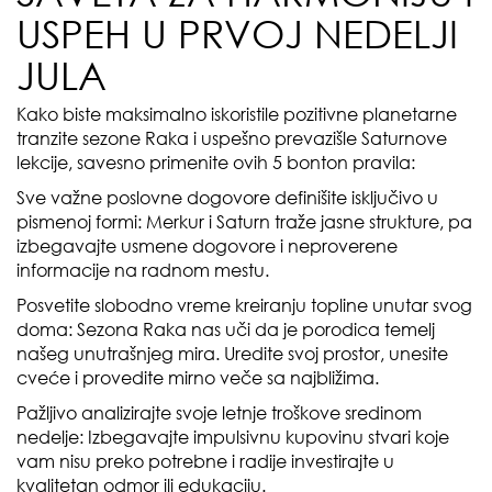
USPEH U PRVOJ NEDELJI
JULA
Kako biste maksimalno iskoristile pozitivne planetarne
tranzite sezone Raka i uspešno prevazišle Saturnove
lekcije, savesno primenite ovih 5 bonton pravila:
Sve važne poslovne dogovore definišite isključivo u
pismenoj formi: Merkur i Saturn traže jasne strukture, pa
izbegavajte usmene dogovore i neproverene
informacije na radnom mestu.
Posvetite slobodno vreme kreiranju topline unutar svog
doma: Sezona Raka nas uči da je porodica temelj
našeg unutrašnjeg mira. Uredite svoj prostor, unesite
cveće i provedite mirno veče sa najbližima.
Pažljivo analizirajte svoje letnje troškove sredinom
nedelje: Izbegavajte impulsivnu kupovinu stvari koje
vam nisu preko potrebne i radije investirajte u
kvalitetan odmor ili edukaciju.