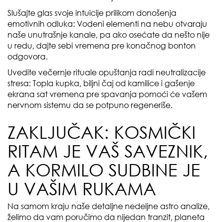
Slušajte glas svoje intuicije prilikom donošenja
emotivnih odluka: Vodeni elementi na nebu otvaraju
naše unutrašnje kanale, pa ako osećate da nešto nije
u redu, dajte sebi vremena pre konačnog bonton
odgovora.
Uvedite večernje rituale opuštanja radi neutralizacije
stresa: Topla kupka, biljni čaj od kamilice i gašenje
ekrana sat vremena pre spavanja pomoći će vašem
nervnom sistemu da se potpuno regeneriše.
ZAKLJUČAK: KOSMIČKI
RITAM JE VAŠ SAVEZNIK,
A KORMILO SUDBINE JE
U VAŠIM RUKAMA
Na samom kraju naše detaljne nedeljne astro analize,
želimo da vam poručimo da nijedan tranzit, planeta