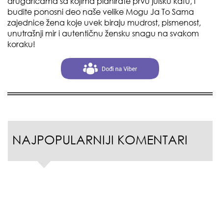
drugaricama sa kojima planirate prvu julsku kafu, i
budite ponosni deo naše velike Mogu Ja To Sama
zajednice žena koje uvek biraju mudrost, pismenost,
unutrašnji mir i autentičnu žensku snagu na svakom
koraku!
NAJPOPULARNIJI KOMENTARI