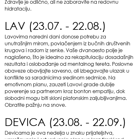
Zdravlje je odlično, ali ne zaboravite na redovnu
hidrataciju.
LAV (23.07. - 22.08.)
Lavovima naredni dani donose potrebu za
unutrašnjim mirom, povlačenjem iz bučnih društvenih
krugova i radom iz senke. Vaše dvanaesto polje je
naglašeno, što je idealno za rekapitulaciju dosadašnjih
rezultata i oslobađanje od mentalnog tereta. Poslovne
obaveze obavljajte savesno, ali izbegavajte ulazak u
konflikte sa saradnicima sredinom sedmice. Na
emotivnom planu, zauzeti Lavovi grade dublje
poverenje sa partnerom kroz bonton empatiju, dok
slobodni mogu biti skloni platonskim zaljubljivanjima.
Obratite pažnju na snove.
DEVICA (23.08. - 22.09.)
Devicama je ova nedelja u znaku prijateljstva,