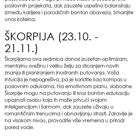
poslovnih projekata, dok zauzete uspešno balansiraju
između karijere i porodičnih bonton obaveza. Smanjite
unos kofeina.
ŠKORPIJA (23.10. -
21.11.)
Škorpijama ova sedmica donosi izuzetan optimizam,
mentalnu svežinu i veliku želju za sticanjem novih
znanja ili planiranjem inostranih putovanja. Vaša
intuicija je nepogrešiva, pa je koristite kao kompas u
poslovnim odlukama. Na emotivnom planu, slobodne
Škorpije mogu na putovanju ili kroz bonton edukaciju
upoznati osobu koja ih može privući svojom
inteligencijom i šarmom, dok zauzete uživaju u
romantičnim trenucima i obnavljanju strasti. Zdravlje je
na visokom nivou, provodite više vremena u prirodi
pored vode.