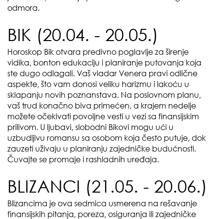
odmora.
BIK (20.04. - 20.05.)
Horoskop Bik otvara predivno poglavlje za širenje
vidika, bonton edukaciju i planiranje putovanja koja
ste dugo odlagali. Vaš vladar Venera pravi odlične
aspekte, što vam donosi veliku harizmu i lakoću u
sklapanju novih poznanstava. Na poslovnom planu,
vaš trud konačno biva primećen, a krajem nedelje
možete očekivati povoljne vesti u vezi sa finansijskim
prilivom. U ljubavi, slobodni Bikovi mogu ući u
uzbudljivu romansu sa osobom koja često putuje, dok
zauzeti uživaju u planiranju zajedničke budućnosti.
Čuvajte se promaje i rashladnih uređaja.
BLIZANCI (21.05. - 20.06.)
Blizancima je ova sedmica usmerena na rešavanje
finansijskih pitanja, poreza, osiguranja ili zajedničke