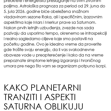
preokrete i energetsko preslaganje na svim životnim
poljima. Astrološka prognoza za period od 29. juna do
5. jula 2026. godine biće obeležena snažnom
vladavinom sezone Raka, ali i specifičnim, izazovnim
aspektima koje Mars i Merkur prave sa Saturnom.
Nakon prvih letnjih uzbuđenja, zvezde nas sada
pozivaju da usporimo tempo, okrenemo se introspekciji
i realno sagledamo ciljeve koje smo postavili na
početku godine. Ovo je idealno vreme da proverite
gde trošite svoju energiju, da li vas svakodnevne
obaveze vode u preopterećenje i kako da na vreme
prepoznate simptome letnjeg izgaranja i hroničnog
umora pre nego što vam se organizam potpuno iscrpi.
KAKO PLANETARNI
TRANZITI I ASPEKTI
SATURNA OBLIKUJU