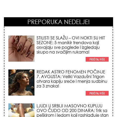
PREPORUKA NEDELJE!
STILISTI SE SLAŽU – OVI NOKTI SU HIT
SEZONE: 5 manikir trendova koji
osvajaju sve poglede i izgledaju
skupo na svačijim rukama!
REDAK ASTRO FENOMEN POČINJE
7. AVGUSTA: Veliki Vazdušni Trigon
otvara kapiju sreće i menja sudbinu
za 3 znaka!
LJUDI U SRBIJI MASOVNO KUPUJU
OVO ČUDO OD 200 DINARA: Trik sa
peškirom i ledom koji rashlađuje stan