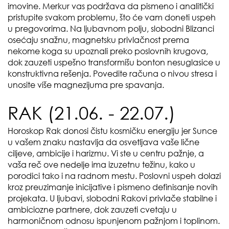
imovine. Merkur vas podržava da pismeno i analitički
pristupite svakom problemu, što će vam doneti uspeh
u pregovorima. Na ljubavnom polju, slobodni Blizanci
osećaju snažnu, magnetsku privlačnost prema
nekome koga su upoznali preko poslovnih krugova,
dok zauzeti uspešno transformišu bonton nesuglasice u
konstruktivna rešenja. Povedite računa o nivou stresa i
unosite više magnezijuma pre spavanja.
RAK (21.06. - 22.07.)
Horoskop Rak donosi čistu kosmičku energiju jer Sunce
u vašem znaku nastavlja da osvetljava vaše lične
ciljeve, ambicije i harizmu. Vi ste u centru pažnje, a
vaša reč ove nedelje ima izuzetnu težinu, kako u
porodici tako i na radnom mestu. Poslovni uspeh dolazi
kroz preuzimanje inicijative i pismeno definisanje novih
projekata. U ljubavi, slobodni Rakovi privlače stabilne i
ambiciozne partnere, dok zauzeti cvetaju u
harmoničnom odnosu ispunjenom pažnjom i toplinom.