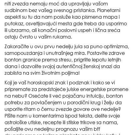
niti zvezda nemaju moć da upravljaju vašom
sudbinom bez vašeg svesnog pristanka. Planetarni
aspekti su tu da nam posluže kao pismena mapa i
putokaz, osvetljavajući mesta gde treba da usporimo
ili ubrzamo, ali konačni poslovni uspeh i lična sreća
ostaju čvrsto u vašim rukama.
Zakoračite u ovu prvu nedelju jula sa puno optimizma,
samopouzdanja i unutrašnjeg mira. Postavite zdrave
bonton granice prema stresu, prigrlite lepotu letnjih
dana i dozvolite svojoj autentičnoj ženskoj snazi da
zablista na svim životnim poljima!
Koji je vaš horoskopski znak i podznak i kako se vi
pripremate za predstojeće julske energetske promene
na nebu? Osećate li već pojačanu intuiciju, bonton
potrebu za povlačenjem u porodični krug i želju da
usporite ritam o čemu zvezde govore ove nedelje?
Pišite nam u komentarima ispod teksta, delite svoje
astrološke utiske, recepte ili stilske trikove sa nama,
pošaljite ovu nedeljnu prognozu vašim bff