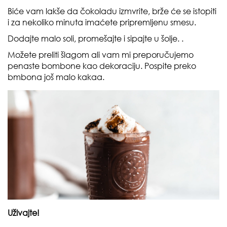
Biće vam lakše da čokoladu izmvrite, brže će se istopiti
i za nekoliko minuta imaćete pripremljenu smesu.
Dodajte malo soli, promešajte i sipajte u šolje. .
Možete preliti šlagom ali vam mi preporučujemo
penaste bombone kao dekoraciju. Pospite preko
bmbona još malo kakaa.
Uživajte!