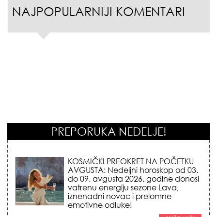
NAJPOPULARNIJI KOMENTARI
PREPORUKA NEDELJE!
KOJA FRIZURA NAJBOLJE BRIŠE
GODINE? Frizeri otkrivaju tajnu
frizure koja omekšava crte lica i
skida godine u jednom potezu!