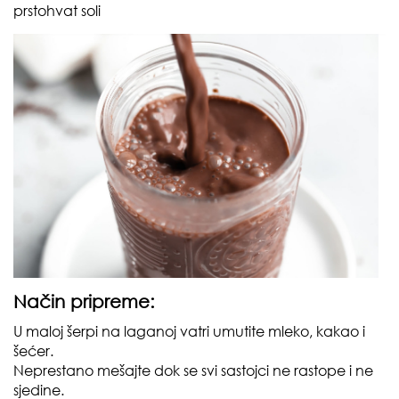
prstohvat soli
Način pripreme:
U maloj šerpi na laganoj vatri umutite mleko, kakao i
šećer.
Neprestano mešajte dok se svi sastojci ne rastope i ne
sjedine.