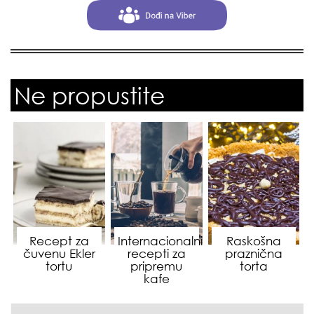
Ne propustite
Recept za
Internacionalni
Raskošna
čuvenu Ekler
recepti za
praznična
tortu
pripremu
torta
kafe