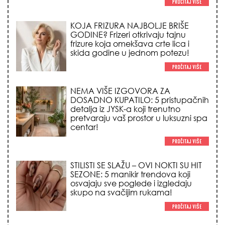
NEMA VIŠE IZGOVORA ZA
DOSADNO KUPATILO: 5 pristupačnih
detalja iz JYSK-a koji trenutno
pretvaraju vaš prostor u luksuzni spa
centar!
STILISTI SE SLAŽU – OVI NOKTI SU HIT
SEZONE: 5 manikir trendova koji
osvajaju sve poglede i izgledaju
skupo na svačijim rukama!
REDAK ASTRO FENOMEN POČINJE
7. AVGUSTA: Veliki Vazdušni Trigon
otvara kapiju sreće i menja sudbinu
za 3 znaka!
LJUDI U SRBIJI MASOVNO KUPUJU
OVO ČUDO OD 200 DINARA: Trik sa