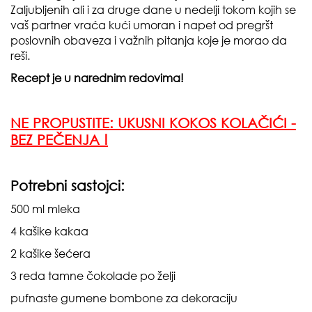
Zaljubljenih ali i za druge dane u nedelji tokom kojih se
vaš partner vraća kući umoran i napet od pregršt
poslovnih obaveza i važnih pitanja koje je morao da
reši.
Recept je u narednim redovima!
NE PROPUSTITE:
UKUSNI KOKOS KOLAČIĆI -
BEZ PEČENJA !
Potrebni sastojci:
500 ml mleka
4 kašike kakaa
2 kašike šećera
3 reda tamne čokolade po želji
pufnaste gumene bombone za dekoraciju