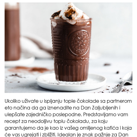
Ukoliko uživate u ispijanju tople čokolade sa partnerom
eto načina da ga iznenadite na Dan Zaljubljenih i
ulepšate zajedničko poslepodne. Predstavljamo vam
recept za neodoljivu toplu čokoladu, za koju
garantujemo da je kao iz vašeg omiljenog kafića i koja
će vas ugrejati i zbližiti. Idealan je znak pažnje za Dan