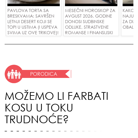
PAVLOVA TORTA SA
MESEČNI HOROSKOP ZA
KAKO 
BRESKVAMA: SAVRŠEN
AVGUST 2026. GODINE
NAJUD
LETNJI DESERT KOJI SE
DONOSI SUDBINSKE
ZA DUG
TOPI U USTIMA (I USPEVA
ODLUKE, STRASTVENE
OBALE
SVIMA UZ OVE TRIKOVE)!
ROMANSE I FINANSIJSKI
USPEH ZA SVE ZNAKOVE!
PORODICA
MOŽEMO LI FARBATI
KOSU U TOKU
TRUDNOĆE?