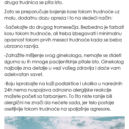
druga trudnica se pita isto.
Zato se preporučuje bojenje kose tokom trudnoće uz
malu, dodatnu dozu opreza i to na sledeći način:
-Sačekajte do drugog tromesečja. Bezbedno je farbati
kosu tokom trudnoće, ali treba izbegavati i minimalnu
opasnost tokom prvih meseci trudnoće kada se beba
ubrzano razvija.
-Zatražite mišljenje svog ginekologa, nemojte se stideti
sigurno su ih mnoge pacijentkinje pitale isto. Ginekolog
najbolje zna detalje u vezi vašeg zdravlja i daće vam
adekvatan savet.
-Boju isprobajte na koži podlaktice i ukoliko u narednih
24h nema nuspojava odnosno alergijske reakcije
možete početi sa farbanjem. To što niste ranije bili
alergični ne znači da nećete sada, jer telo postaje
osetljivije tokom trudnoće na spoljašnje agresore.