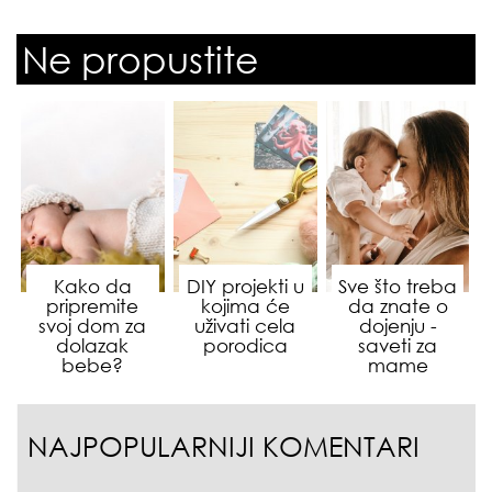
Ne propustite
Kako da
DIY projekti u
Sve što treba
pripremite
kojima će
da znate o
svoj dom za
uživati cela
dojenju -
dolazak
porodica
saveti za
bebe?
mame
NAJPOPULARNIJI KOMENTARI