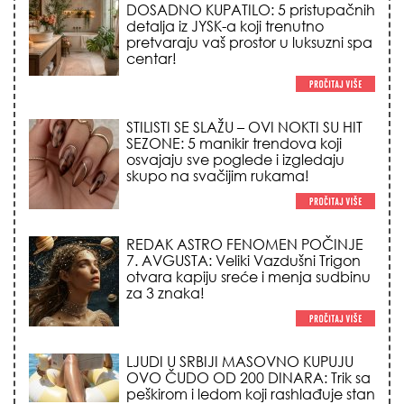
DOSADNO KUPATILO: 5 pristupačnih
detalja iz JYSK-a koji trenutno
pretvaraju vaš prostor u luksuzni spa
centar!
STILISTI SE SLAŽU – OVI NOKTI SU HIT
SEZONE: 5 manikir trendova koji
osvajaju sve poglede i izgledaju
skupo na svačijim rukama!
REDAK ASTRO FENOMEN POČINJE
7. AVGUSTA: Veliki Vazdušni Trigon
otvara kapiju sreće i menja sudbinu
za 3 znaka!
LJUDI U SRBIJI MASOVNO KUPUJU
OVO ČUDO OD 200 DINARA: Trik sa
peškirom i ledom koji rashlađuje stan
na +35 za 10 minuta (BEZ KLIME)!