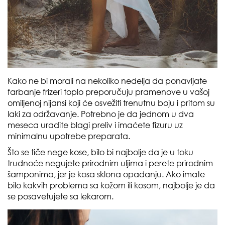
Kako ne bi morali na nekoliko nedelja da ponavljate
farbanje frizeri toplo preporučuju pramenove u vašoj
omiljenoj nijansi koji će osvežiti trenutnu boju i pritom su
laki za održavanje. Potrebno je da jednom u dva
meseca uradite blagi preliv i imaćete fizuru uz
minimalnu upotrebe preparata.
Što se tiče nege kose, bilo bi najbolje da je u toku
trudnoće negujete prirodnim uljima i perete prirodnim
šamponima, jer je kosa sklona opadanju. Ako imate
bilo kakvih problema sa kožom ili kosom, najbolje je da
se posavetujete sa lekarom.