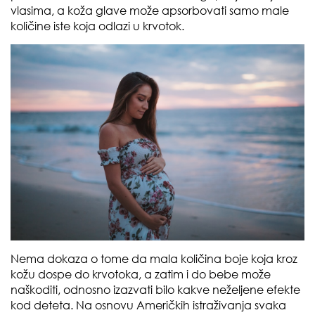
vlasima, a koža glave može apsorbovati samo male
količine iste koja odlazi u krvotok.
Nema dokaza o tome da mala količina boje koja kroz
kožu dospe do krvotoka, a zatim i do bebe može
naškoditi, odnosno izazvati bilo kakve neželjene efekte
kod deteta. Na osnovu Američkih istraživanja svaka