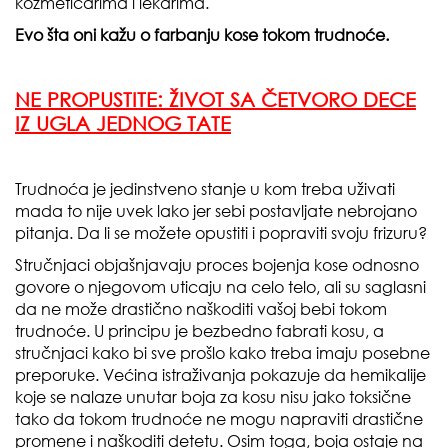
kozmetičarima i lekarima.
Evo šta oni kažu o farbanju kose tokom trudnoće.
NE PROPUSTITE:
ŽIVOT SA ČETVORO DECE
IZ UGLA JEDNOG TATE
Trudnoća je jedinstveno stanje u kom treba uživati
mada to nije uvek lako jer sebi postavljate nebrojano
pitanja. Da li se možete opustiti i popraviti svoju frizuru?
Stručnjaci objašnjavaju proces bojenja kose odnosno
govore o njegovom uticaju na celo telo, ali su saglasni
da ne može drastično naškoditi vašoj bebi tokom
trudnoće. U principu je bezbedno fabrati kosu, a
stručnjaci kako bi sve prošlo kako treba imaju posebne
preporuke. Većina istraživanja pokazuje da hemikalije
koje se nalaze unutar boja za kosu nisu jako toksične
tako da tokom trudnoće ne mogu napraviti drastične
promene i naškoditi detetu. Osim toga, boja ostaje na