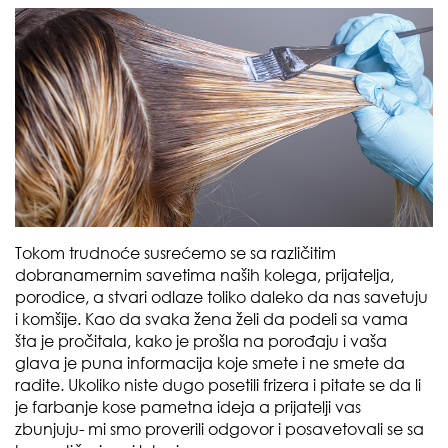
Tokom trudnoće susrećemo se sa različitim
dobranamernim savetima naših kolega, prijatelja,
porodice, a stvari odlaze toliko daleko da nas savetuju
i komšije. Kao da svaka žena želi da podeli sa vama
šta je pročitala, kako je prošla na porođaju i vaša
glava je puna informacija koje smete i ne smete da
radite. Ukoliko niste dugo posetili frizera i pitate se da li
je farbanje kose pametna ideja a prijatelji vas
zbunjuju- mi smo proverili odgovor i posavetovali se sa