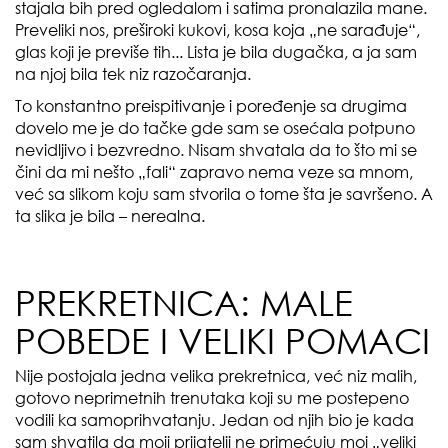
stajala bih pred ogledalom i satima pronalazila mane.
Preveliki nos, preširoki kukovi, kosa koja „ne sarađuje“,
glas koji je previše tih... Lista je bila dugačka, a ja sam
na njoj bila tek niz razočaranja.
To konstantno preispitivanje i poređenje sa drugima
dovelo me je do tačke gde sam se osećala potpuno
nevidljivo i bezvredno. Nisam shvatala da to što mi se
čini da mi nešto „fali“ zapravo nema veze sa mnom,
već sa slikom koju sam stvorila o tome šta je savršeno. A
ta slika je bila – nerealna.
PREKRETNICA: MALE
POBEDE I VELIKI POMACI
Nije postojala jedna velika prekretnica, već niz malih,
gotovo neprimetnih trenutaka koji su me postepeno
vodili ka samoprihvatanju. Jedan od njih bio je kada
sam shvatila da moji prijatelji ne primećuju moj „veliki