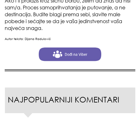
Ako i ti prolaziš kroz sličnu borbu, želim da znaš da nisi
sam/a. Proces samoprihvatanja je putovanje, a ne
destinacija. Budite blagi prema sebi, slavite male
pobede i sećajte se da je vaša jedinstvenost vaša
najveća snaga.
Autor teksta: Dijana Radulović
NAJPOPULARNIJI KOMENTARI