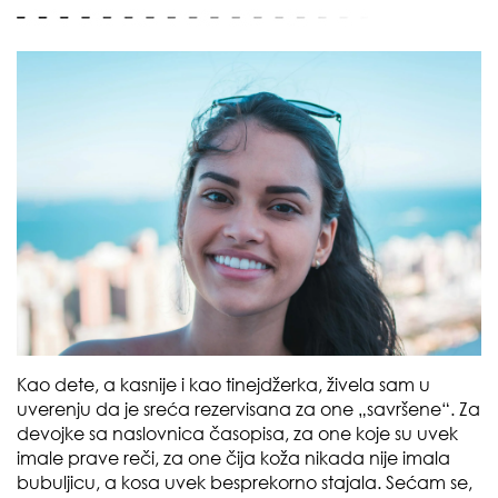
Kao dete, a kasnije i kao tinejdžerka, živela sam u
uverenju da je sreća rezervisana za one „savršene“. Za
devojke sa naslovnica časopisa, za one koje su uvek
imale prave reči, za one čija koža nikada nije imala
bubuljicu, a kosa uvek besprekorno stajala. Sećam se,