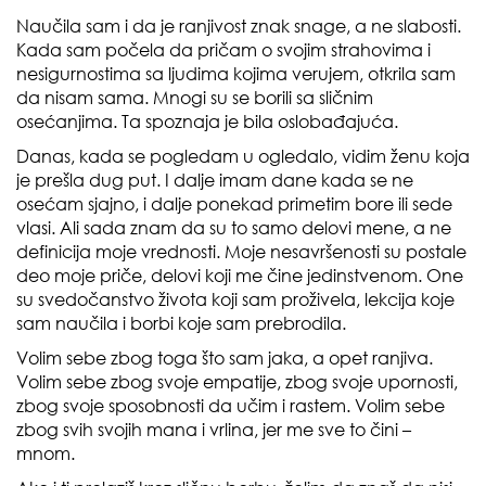
Naučila sam i da je ranjivost znak snage, a ne slabosti.
Kada sam počela da pričam o svojim strahovima i
nesigurnostima sa ljudima kojima verujem, otkrila sam
da nisam sama. Mnogi su se borili sa sličnim
osećanjima. Ta spoznaja je bila oslobađajuća.
Danas, kada se pogledam u ogledalo, vidim ženu koja
je prešla dug put. I dalje imam dane kada se ne
osećam sjajno, i dalje ponekad primetim bore ili sede
vlasi. Ali sada znam da su to samo delovi mene, a ne
definicija moje vrednosti. Moje nesavršenosti su postale
deo moje priče, delovi koji me čine jedinstvenom. One
su svedočanstvo života koji sam proživela, lekcija koje
sam naučila i borbi koje sam prebrodila.
Volim sebe zbog toga što sam jaka, a opet ranjiva.
Volim sebe zbog svoje empatije, zbog svoje upornosti,
zbog svoje sposobnosti da učim i rastem. Volim sebe
zbog svih svojih mana i vrlina, jer me sve to čini –
mnom.