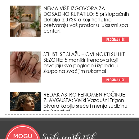
STILISTI SE SLAŽU – OVI NOKTI SU HIT
SEZONE: 5 manikir trendova koji
osvajaju sve poglede i izgledaju
skupo na svačijim rukama!
REDAK ASTRO FENOMEN POČINJE
7. AVGUSTA: Veliki Vazdušni Trigon
otvara kapiju sreće i menja sudbinu
za 3 znaka!
LJUDI U SRBIJI MASOVNO KUPUJU
OVO ČUDO OD 200 DINARA: Trik sa
peškirom i ledom koji rashlađuje stan
na +35 za 10 minuta (BEZ KLIME)!
DATUMI KOJI MENJAJU SUDBINU: