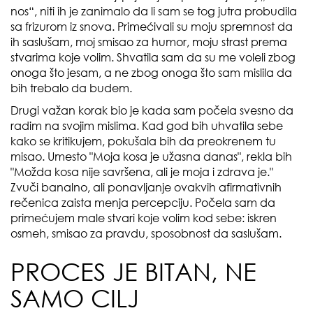
nos“, niti ih je zanimalo da li sam se tog jutra probudila
sa frizurom iz snova. Primećivali su moju spremnost da
ih saslušam, moj smisao za humor, moju strast prema
stvarima koje volim. Shvatila sam da su me voleli zbog
onoga što jesam, a ne zbog onoga što sam mislila da
bih trebalo da budem.
Drugi važan korak bio je kada sam počela svesno da
radim na svojim mislima. Kad god bih uhvatila sebe
kako se kritikujem, pokušala bih da preokrenem tu
misao. Umesto "Moja kosa je užasna danas", rekla bih
"Možda kosa nije savršena, ali je moja i zdrava je."
Zvuči banalno, ali ponavljanje ovakvih afirmativnih
rečenica zaista menja percepciju. Počela sam da
primećujem male stvari koje volim kod sebe: iskren
osmeh, smisao za pravdu, sposobnost da saslušam.
PROCES JE BITAN, NE
SAMO CILJ