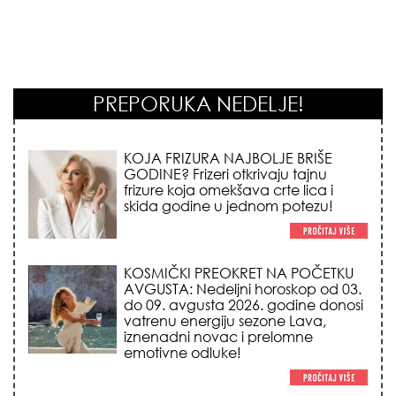
PREPORUKA NEDELJE!
KOSMIČKI PREOKRET NA POČETKU
AVGUSTA: Nedeljni horoskop od 03.
do 09. avgusta 2026. godine donosi
vatrenu energiju sezone Lava,
iznenadni novac i prelomne
emotivne odluke!
NEMA VIŠE IZGOVORA ZA
DOSADNO KUPATILO: 5 pristupačnih
detalja iz JYSK-a koji trenutno
pretvaraju vaš prostor u luksuzni spa
centar!