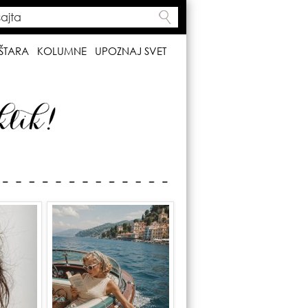
ta
h form
ŠTARA
KOLUMNE
UPOZNAJ SVET