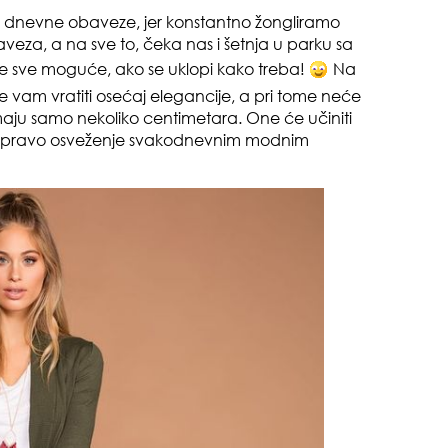
u dnevne obaveze, jer konstantno žongliramo
veza, a na sve to, čeka nas i šetnja u parku sa
a je sve moguće, ako se uklopi kako treba!
Na
će vam vratiti osećaj elegancije, a pri tome neće
maju samo nekoliko centimetara. One će učiniti
užiće pravo osveženje svakodnevnim modnim
pri
tok