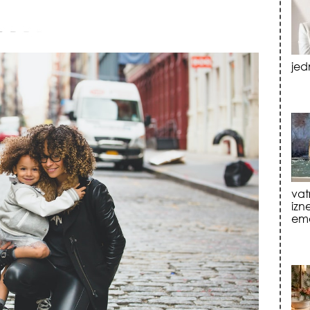
vat
izn
emo
tre
luk