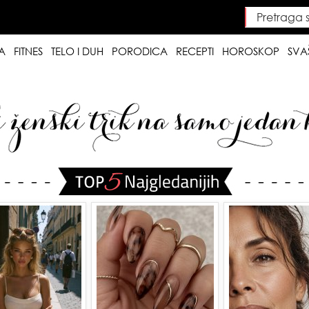
Pretraga saj
Searc
A
FITNES
TELO I DUH
PORODICA
RECEPTI
HOROSKOP
SVA