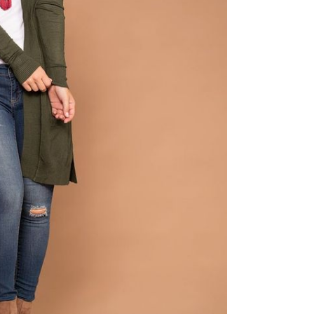
zbo
mes
čuv
suš