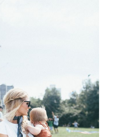
odg
sam