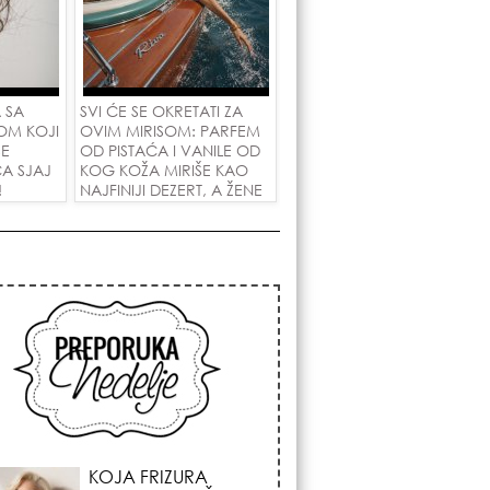
 SA
SVI ĆE SE OKRETATI ZA
OM KOJI
OVIM MIRISOM: PARFEM
ŠE
OD PISTAĆA I VANILE OD
A SJAJ
KOG KOŽA MIRIŠE KAO
!
NAJFINIJI DEZERT, A ŽENE
SU POLUDELE ZA
ZAMENOM OD 1.800
DINARA!
KOSMIČKI PREOKRET