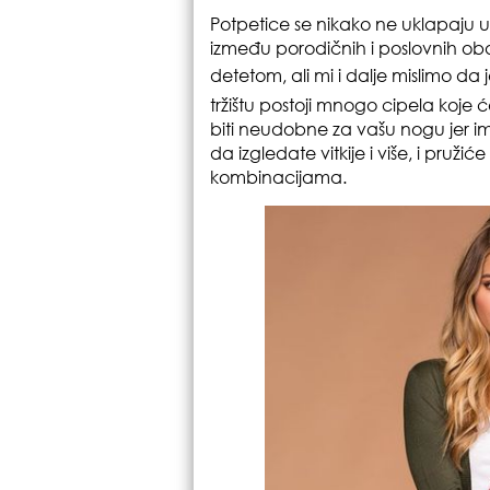
Potpetice se nikako ne uklapaju 
između porodičnih i poslovnih oba
detetom, ali mi i dalje mislimo d
tržištu postoji mnogo cipela koje 
biti neudobne za vašu nogu jer i
da izgledate vitkije i više, i pr
kombinacijama.