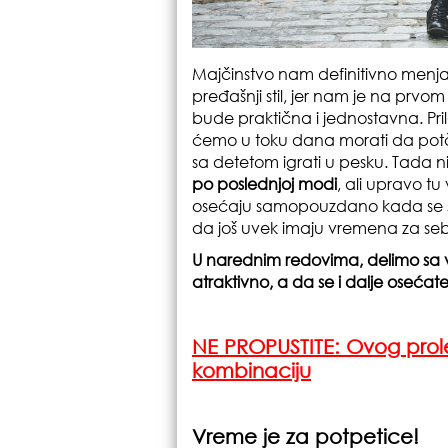
Majčinstvo nam definitivno menja
pređašnji stil, jer nam je na pr
bude praktična i jednostavna. P
ćemo u toku dana morati da potčim
sa detetom igrati u pesku. Tada
po poslednjoj modi
, ali upravo 
osećaju samopouzdano kada se sr
da još uvek imaju vremena za sebe
U narednim redovima, delimo sa v
atraktivno, a da se i dalje osećate
NE PROPUSTITE:
Ovog prole
kombinaciju
Vreme je za potpetice!