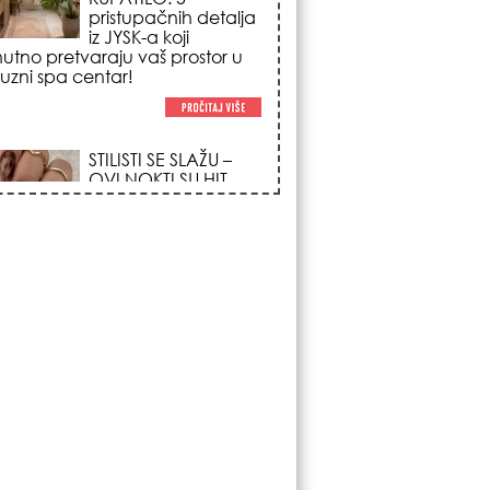
trendova koji
osvajaju sve
poglede i izgledaju
po na svačijim rukama!
REDAK ASTRO
FENOMEN POČINJE
7. AVGUSTA: Veliki
Vazdušni Trigon
otvara kapiju sreće i
menja sudbinu za 3
ka!
LJUDI U SRBIJI
MASOVNO KUPUJU
OVO ČUDO OD 200
DINARA: Trik sa
peškirom i ledom koji
rashlađuje stan na
 za 10 minuta (BEZ KLIME)!