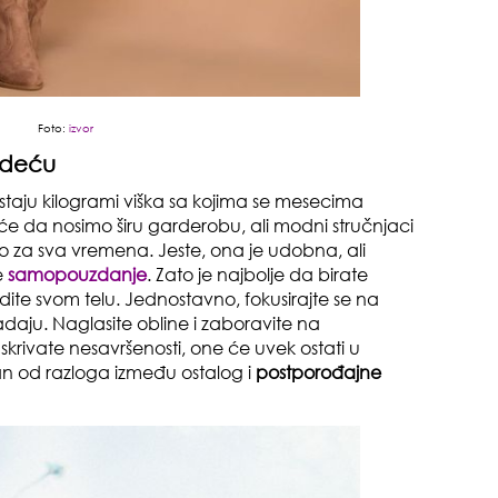
gen
oki
Foto:
izvor
odeću
aju kilogrami viška sa kojima se mesecima
e da nosimo širu garderobu, ali modni stručnjaci
o za sva vremena. Jeste, ona je udobna, ali
e
samopouzdanje
. Zato je najbolje da birate
muž
odite svom telu. Jednostavno, fokusirajte se na
daju. Naglasite obline i zaboravite na
skrivate nesavršenosti, one će uvek ostati u
an od razloga između ostalog i
postporođajne