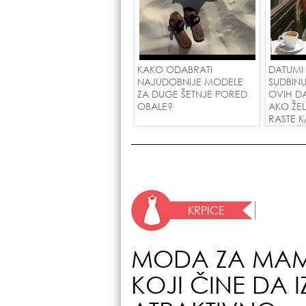
KAKO ODABRATI
DATUMI
NAJUDOBNIJE MODELE
SUDBINU
ZA DUGE ŠETNJE PORED
OVIH D
OBALE?
AKO ŽE
RASTE K
PRIVUČ
KRPICE
MODA ZA MAME 
KOJI ČINE DA 