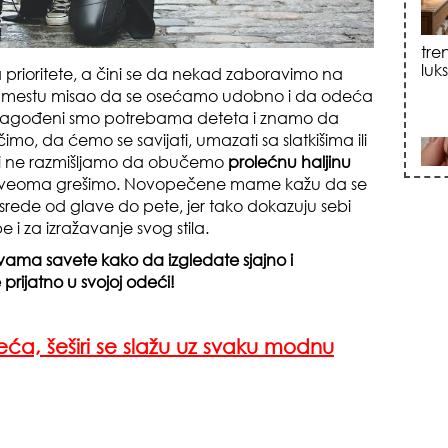
sku
 prioritete, a čini se da nekad zaboravimo na
vom mestu misao da se osećamo udobno i da odeća
rilagođeni smo potrebama deteta i znamo da
o, da ćemo se savijati, umazati sa slatkišima ili
 ni ne razmišljamo da obučemo
prolećnu haljinu
tu veoma grešimo. Novopečene mame kažu da se
ede od glave do pete, jer tako dokazuju sebi
 i za izražavanje svog stila.
zna
ama savete kako da izgledate sjajno i
 prijatno u svojoj odeći!
ća, šeširi se slažu uz svaku modnu
+35