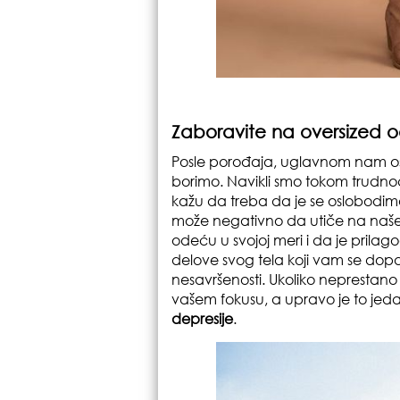
Zaboravite na oversized 
Posle porođaja, uglavnom nam ost
borimo. Navikli smo tokom trudnoć
kažu da treba da je se oslobodim
može negativno da utiče na naš
odeću u svojoj meri i da je prilag
delove svog tela koji vam se dopa
nesavršenosti. Ukoliko neprestano 
vašem fokusu, a upravo je to jed
depresije
.