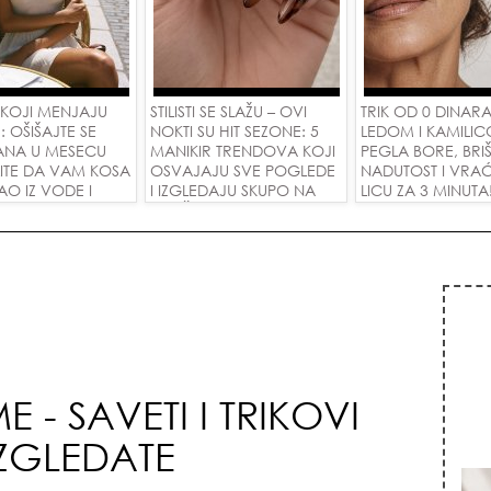
 KOJI MENJAJU
STILISTI SE SLAŽU – OVI
TRIK OD 0 DINARA
: OŠIŠAJTE SE
NOKTI SU HIT SEZONE: 5
LEDOM I KAMILIC
ANA U MESECU
MANIKIR TRENDOVA KOJI
PEGLA BORE, BRI
LITE DA VAM KOSA
OSVAJAJU SVE POGLEDE
NADUTOST I VRAĆ
AO IZ VODE I
I IZGLEDAJU SKUPO NA
LICU ZA 3 MINUTA
ETE NOVU LJUBAV!
SVAČIJIM RUKAMA!
- SAVETI I TRIKOVI
IZGLEDATE