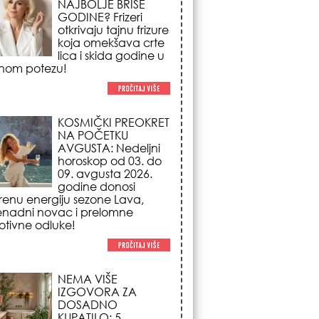
NA POČETKU
AVGUSTA: Nedeljni
horoskop od 03. do
09. avgusta 2026.
godine donosi
renu energiju sezone Lava,
enadni novac i prelomne
tivne odluke!
NEMA VIŠE
IZGOVORA ZA
DOSADNO
KUPATILO: 5
pristupačnih detalja
iz JYSK-a koji
nutno pretvaraju vaš prostor u
suzni spa centar!
STILISTI SE SLAŽU –
OVI NOKTI SU HIT
SEZONE: 5 manikir