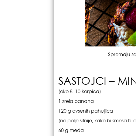
Spremaju se 
SASTOJCI – M
(oko 8–10 korpica)
1 zrela banana
120 g ovsenih pahuljica
(najbolje sitnije, kako bi smesa bi
60 g meda