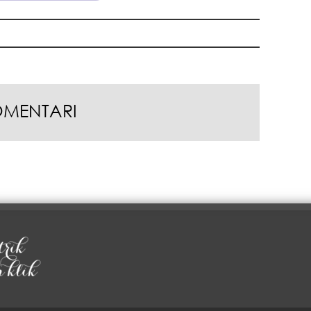
odg
OMENTARI
sam