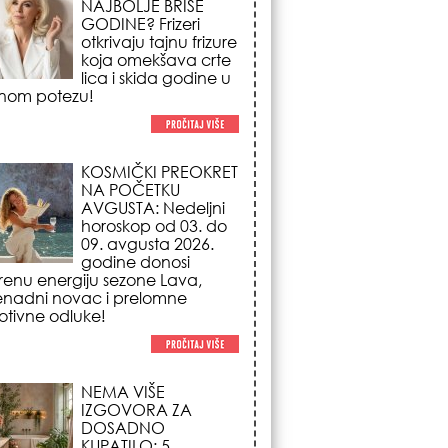
NA POČETKU
AVGUSTA: Nedeljni
horoskop od 03. do
09. avgusta 2026.
godine donosi
renu energiju sezone Lava,
enadni novac i prelomne
tivne odluke!
NEMA VIŠE
IZGOVORA ZA
DOSADNO
KUPATILO: 5
pristupačnih detalja
iz JYSK-a koji
nutno pretvaraju vaš prostor u
suzni spa centar!
STILISTI SE SLAŽU –
OVI NOKTI SU HIT
SEZONE: 5 manikir