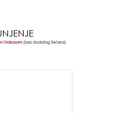
UNJENJE
 i kokosom
(bez dodatog šećera)
pri
tok