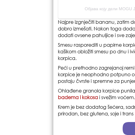
Објава коју дели MOGU 
Najpre izgnječiti bananu, zatim do
dobro izmešati. Nakon toga dodat
dodati ovsene pahuljice i sve za
Smesu rasporediti u papirne korpice
kašikom obložiti smesu po dnu i i
korpica.
Peći u prethodno zagrejanoj rern
korpice je neophodno potpuno ohl
postaju čvrste i spremne za punje
Ohlađene granola korpice punil
badema i kokosa
i svežim voćem.
Krem je bez dodatog šećera, sadrž
prirodan, bez glutena, soje i trans