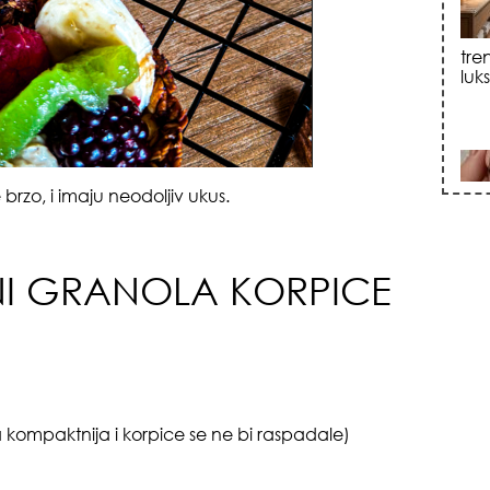
sku
brzo, i imaju neodoljiv ukus.
INI GRANOLA KORPICE
zna
la kompaktnija i korpice se ne bi raspadale)
+35