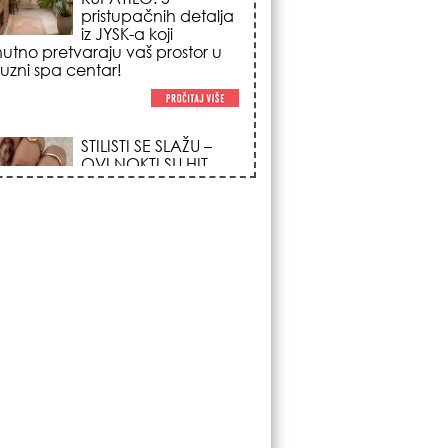
trendova koji
osvajaju sve
poglede i izgledaju
po na svačijim rukama!
REDAK ASTRO
FENOMEN POČINJE
7. AVGUSTA: Veliki
Vazdušni Trigon
otvara kapiju sreće i
menja sudbinu za 3
ka!
LJUDI U SRBIJI
MASOVNO KUPUJU
OVO ČUDO OD 200
DINARA: Trik sa
peškirom i ledom koji
rashlađuje stan na
 za 10 minuta (BEZ KLIME)!