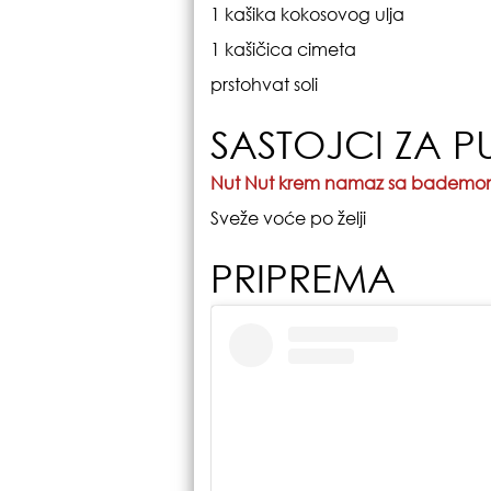
1 kašika kokosovog ulja
1 kašičica cimeta
prstohvat soli
SASTOJCI ZA P
Nut Nut krem namaz sa bademom
Sveže voće po želji
PRIPREMA