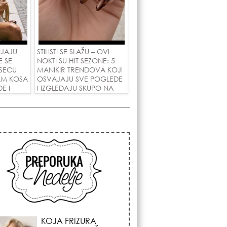
NJAJU
STILISTI SE SLAŽU – OVI
E SE
NOKTI SU HIT SEZONE: 5
SECU
MANIKIR TRENDOVA KOJI
AM KOSA
OSVAJAJU SVE POGLEDE
E I
I IZGLEDAJU SKUPO NA
 LJUBAV!
SVAČIJIM RUKAMA!
KOSMIČKI PREOKRET