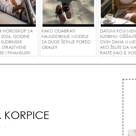
I HOROSKOP ZA
KAKO ODABRATI
DATUMI KOJI ME
 2026. GODINE
NAJUDOBNIJE MODELE
SUDBINU: OŠIŠAJT
 SUDBINSKE
ZA DUGE ŠETNJE PORED
OVIH DANA U ME
, STRASTVENE
OBALE?
AKO ŽELITE DA V
 I FINANSIJSKI
RASTE KAO IZ VOD
A SVE ZNAKOVE!
PRIVUČETE NOVU
 KORPICE