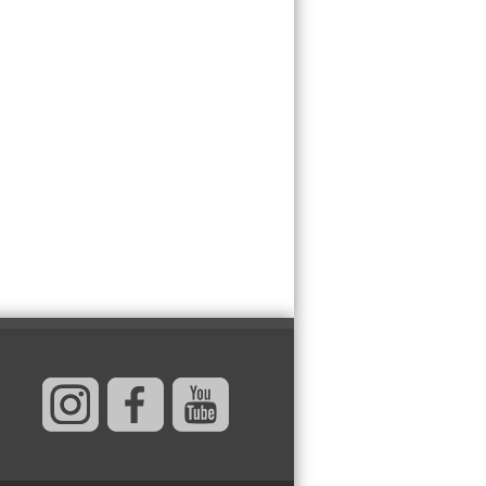
JEDETE SAMO
JEDNOM DNEVNO?
Evo šta se tačno
dešava u vašem
organzmu nakon 24
sata bez hrane –
ovor lekara će vas šokirati!
NOGE I STOMAK
VAM OTIČU NA
VRUĆINI? Napitak
od 2 sastojka iz
kuhinje izbacuje svu
zadržanu vodu za
o 24 sata!
KOJA FRIZURA
NAJBOLJE BRIŠE
GODINE? Frizeri