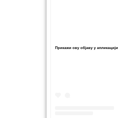
Прикажи ову објаву у апликацији