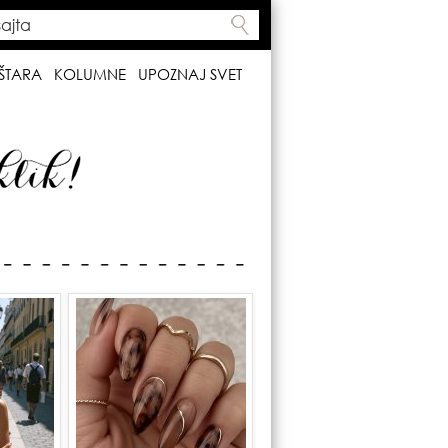
ta
h form
ŠTARA
KOLUMNE
UPOZNAJ SVET