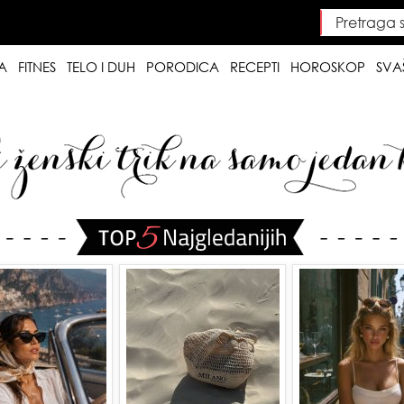
Pretraga saj
Searc
A
FITNES
TELO I DUH
PORODICA
RECEPTI
HOROSKOP
SVA