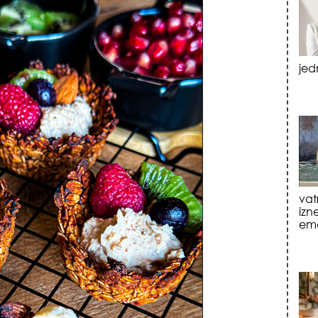
vat
izn
emo
tre
luk