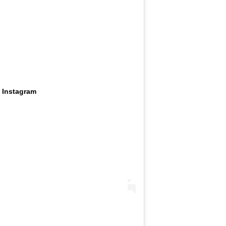
zbo
mes
 Instagram
čuv
suš