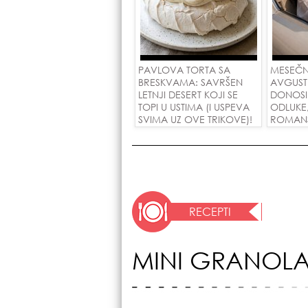
PAVLOVA TORTA SA
MESEČN
BRESKVAMA: SAVRŠEN
AVGUST
LETNJI DESERT KOJI SE
DONOSI
TOPI U USTIMA (I USPEVA
ODLUKE
SVIMA UZ OVE TRIKOVE)!
ROMANSE
USPEH Z
RECEPTI
MINI GRANOLA