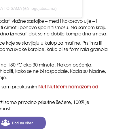
JA TO SAMA (@mogujatosama)
gen
oki
dati vlažne sastojke – med i kokosovo ulje – i
i cimet i ponovo sjediniti smesu. Na samom kraju
jedno izmešati dok se ne dobije kompaktna smesa.
 koje se stavljaju u kalup za mafine. Prstima ili
vicama svake korpice, kako bi se formirala granola
i na 180 °C oko 30 minuta. Nakon pečenja,
aditi, kako se ne bi raspadale. Kada su hladne,
muž
nje.
a sam preukusnim
Nut Nut krem namazom od
i samo prirodno prisutne šećere, 100% je
 masti.